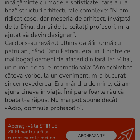
încălţăminte cu modele sofisticate, care au la
bază structuri arhitecturale complexe:
“N-am
ridicat case, dar meseria de arhitect, învăţată
de la Dinu, dar şi de la ceilalţi profesori, m-a
ajutat să devin designer”.
Cei doi s-au revăzut ultima dată în urmă cu
patru ani, când Dinu Patriciu era unul dintre cei
mai bogaţi oameni de afaceri din ţară, iar Mihai,
un nume de talie internaţională:
“Am schimbat
câteva vorbe, la un eveniment, m-a bucurat
sincer revederea. Era mândru de mine, că am
ajuns cineva în viaţă. Îmi pare foarte rău că
boala l-a răpus. Nu mai pot spune decât
«Adio, domnule profesor! »”.
Abonați-vă la
ȘTIRILE
ZILEI
pentru a fi la
ABONEAZĂ-TE
curent cu cele mai noi