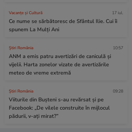
Vacanțe și Cultură
17 iul.
Ce nume se sărbătoresc de Sfântul Ilie. Cui îi
spunem La Mulți Ani
Știri România
10:57
ANM a emis patru avertizări de caniculă și
vijelii. Harta zonelor vizate de avertizările
meteo de vreme extremă
Știri România
09:28
Viiturile din Bușteni s-au revărsat și pe
Facebook: „De vilele construite în mijlocul
pădurii, v-ați mirat?”