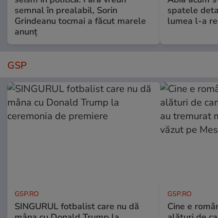
semnal în prealabil, Sorin
spatele deta
Grindeanu tocmai a făcut marele
lumea l-a r
anunț
GSP
GSP.RO
GSP.RO
SINGURUL fotbalist care nu dă
Cine e româ
mâna cu Donald Trump la
alături de c