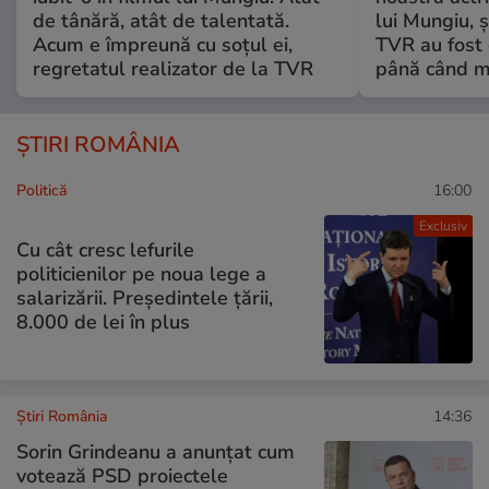
de tânără, atât de talentată.
lui Mungiu, ș
Acum e împreună cu soțul ei,
TVR au fost 
regretatul realizator de la TVR
până când mo
ȘTIRI ROMÂNIA
Politică
16:00
Exclusiv
Cu cât cresc lefurile
politicienilor pe noua lege a
salarizării. Președintele țării,
8.000 de lei în plus
Știri România
14:36
Sorin Grindeanu a anunțat cum
votează PSD proiectele