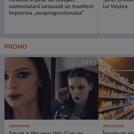
contestatarii lansează un manifest
lui Veștea
împotriva „neoprogresismului”
PROMO
Advertorial
Advertorial
Smart is the new chic: Cum ne
Înscrie-te ac