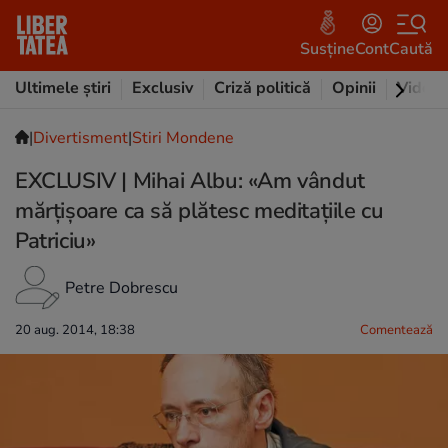
Susține
Cont
Caută
Ultimele știri
Exclusiv
Criză politică
Opinii
Video
|
Divertisment
|
Stiri Mondene
EXCLUSIV | Mihai Albu: «Am vândut
mărțișoare ca să plătesc meditațiile cu
Patriciu»
Petre Dobrescu
20 aug. 2014, 18:38
Comentează