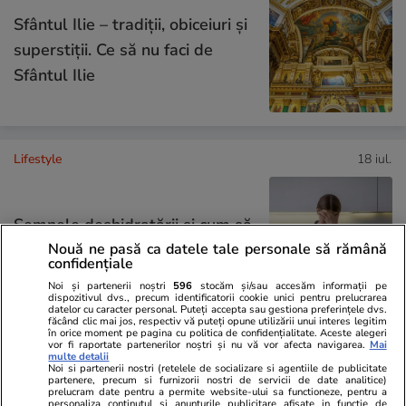
Sfântul Ilie – tradiții, obiceiuri și
superstiții. Ce să nu faci de
Sfântul Ilie
Lifestyle
18 iul.
Semnele deshidratării și cum să
Nouă ne pasă ca datele tale personale să rămână
o previi
confidențiale
Noi și partenerii noștri
596
stocăm și/sau accesăm informații pe
dispozitivul dvs., precum identificatorii cookie unici pentru prelucrarea
datelor cu caracter personal. Puteți accepta sau gestiona preferințele dvs.
făcând clic mai jos, respectiv vă puteți opune utilizării unui interes legitim
în orice moment pe pagina cu politica de confidențialitate. Aceste alegeri
vor fi raportate partenerilor noștri și nu vă vor afecta navigarea.
Mai
Știri România
19:11
multe detalii
Noi si partenerii nostri (retelele de socializare si agentiile de publicitate
partenere, precum si furnizorii nostri de servicii de date analitice)
Oana Țoiu a fost prezentă la o
prelucram date pentru a permite website-ului sa functioneze, pentru a
personaliza continutul si anunturile publicitare afisate in functie de