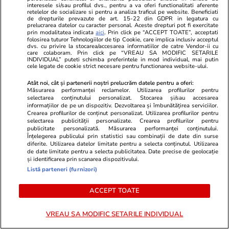
recepție diplomatică cu frații
interesele si/sau profilul dvs., pentru a va oferi functionalitati aferente
retelelor de socializare si pentru a analiza traficul pe website. Beneficiati
Tate, dar a plecat imediat ce i-a
de drepturile prevazute de art. 15-22 din GDPR in legatura cu
prelucrarea datelor cu caracter personal. Aceste drepturi pot fi exercitate
văzut
prin modalitatea indicata
aici
. Prin click pe “ACCEPT TOATE”, acceptati
folosirea tuturor Tehnologiilor de tip Cookie, care implica inclusiv acceptul
dvs. cu privire la stocarea/accesarea informatiilor de catre Vendor-ii cu
care colaboram. Prin click pe “VREAU SA MODIFIC SETARILE
INDIVIDUAL” puteti schimba preferintele in mod individual, mai putin
cele legate de cookie strict necesare pentru functionarea website-ului.
Știri România
18:36
Atât noi, cât și partenerii noștri prelucrăm datele pentru a oferi:
Nivelul Dunării a scăzut
Măsurarea performanței reclamelor. Utilizarea profilurilor pentru
selectarea conținutului personalizat. Stocarea și/sau accesarea
dramatic la Rasova, însă
informațiilor de pe un dispozitiv. Dezvoltarea și îmbunătățirea serviciilor.
Crearea profilurilor de conținut personalizat. Utilizarea profilurilor pentru
autoritățile dau asigurări că
selectarea publicității personalizate. Crearea profilurilor pentru
publicitate personalizată. Măsurarea performanței conținutului.
populația nu va rămâne fără
Înțelegerea publicului prin statistici sau combinații de date din surse
apă
diferite. Utilizarea datelor limitate pentru a selecta conținutul. Utilizarea
de date limitate pentru a selecta publicitatea. Date precise de geolocație
și identificarea prin scanarea dispozitivului.
Listă parteneri (furnizori)
Știri România
17:51
ACCEPT TOATE
Ce să faci când ești prins într-o
Exclusiv
furtună pe munte și de ce este
VREAU SA MODIFIC SETARILE INDIVIDUAL
Valea Jepilor o capcană