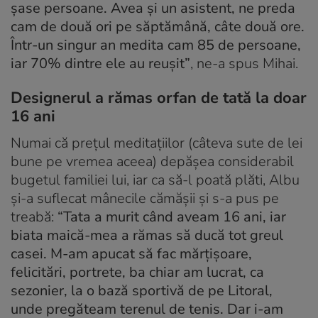
şase persoane. Avea şi un asistent, ne preda
cam de două ori pe săptămână, câte două ore.
Într-un singur an medita cam 85 de persoane,
iar 70% dintre ele au reuşit”
, ne-a spus Mihai.
Designerul a rămas orfan de tată la doar
16 ani
Numai că preţul meditaţiilor (câteva sute de lei
bune pe vremea aceea) depăşea considerabil
bugetul familiei lui, iar ca să-l poată plăti, Albu
şi-a suflecat mânecile cămăşii şi s-a pus pe
treabă:
“Tata a murit când aveam 16 ani, iar
biata maică-mea a rămas să ducă tot greul
casei. M-am apucat să fac mărţişoare,
felicitări, portrete, ba chiar am lucrat, ca
sezonier, la o bază sportivă de pe Litoral,
unde pregăteam terenul de tenis. Dar i-am