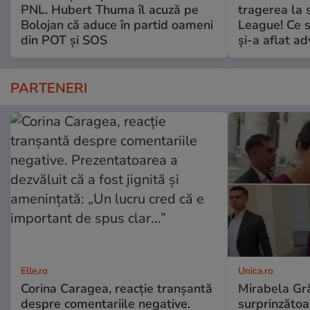
PNL. Hubert Thuma îl acuză pe
tragerea la 
Bolojan că aduce în partid oameni
League! Ce 
din POT și SOS
şi-a aflat a
PARTENERI
Elle.ro
Unica.ro
Corina Caragea, reacție tranșantă
Mirabela Gră
despre comentariile negative.
surprinzătoar