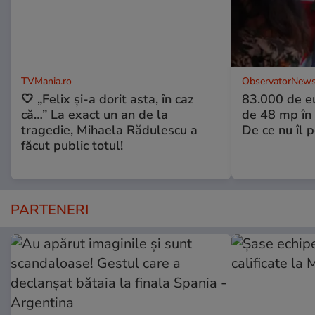
TVMania.ro
ObservatorNews
🤍 „Felix și-a dorit asta, în caz
83.000 de e
că…” La exact un an de la
de 48 mp în 
tragedie, Mihaela Rădulescu a
De ce nu îl 
făcut public totul!
PARTENERI