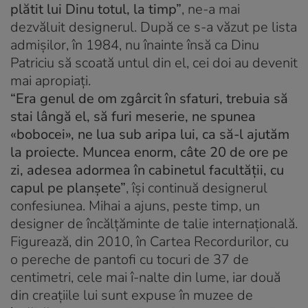
plătit lui Dinu totul, la timp”
, ne-a mai
dezvăluit designerul. După ce s-a văzut pe lista
admişilor, în 1984, nu înainte însă ca Dinu
Patriciu să scoată untul din el, cei doi au devenit
mai apropiaţi.
“Era genul de om zgârcit în sfaturi, trebuia să
stai lângă el, să furi meserie, ne spunea
«bobocei», ne lua sub aripa lui, ca să-l ajutăm
la proiecte. Muncea enorm, câte 20 de ore pe
zi, adesea adormea în cabinetul facultăţii, cu
capul pe planşete”
, îşi continuă designerul
confesiunea. Mihai a ajuns, peste timp, un
designer de încălţăminte de talie internaţională.
Figurează, din 2010, în Cartea Recordurilor, cu
o pereche de pantofi cu tocuri de 37 de
centimetri, cele mai î-nalte din lume, iar două
din creaţiile lui sunt expuse în muzee de