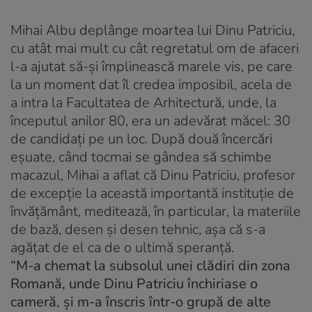
Mihai Albu deplânge moartea lui Dinu Patriciu,
cu atât mai mult cu cât regretatul om de afaceri
l-a ajutat să-şi împlinească marele vis, pe care
la un moment dat îl credea imposibil, acela de
a intra la Facultatea de Arhitectură, unde, la
începutul anilor 80, era un adevărat măcel: 30
de candidaţi pe un loc. După două încercări
eşuate, când tocmai se gândea să schimbe
macazul, Mihai a aflat că Dinu Patriciu, profesor
de excepţie la această importantă instituţie de
învăţământ, meditează, în particular, la materiile
de bază, desen şi desen tehnic, aşa că s-a
agăţat de el ca de o ultimă speranţă.
“M-a chemat la subsolul unei clădiri din zona
Romană, unde Dinu Patriciu închiriase o
cameră, şi m-a înscris într-o grupă de alte