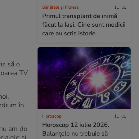
Sănătate și Fitness
11 iul.
Primul transplant de inimă
făcut la Iași. Cine sunt medicii
care au scris istorie
is să o
atoarea TV
noi.
odium în
Horoscop
11 iul.
Horoscop 12 iulie 2026.
, nu am de
Balanțele nu trebuie să
ialele și