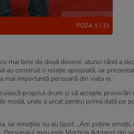
POZA
1 / 31
 cu mai bine de două decenii, atunci când a dec
ă au construit o relație apropiată, iar prezent
a mai importantă persoană din viața ei.
truiască propriul drum și să accepte provocări 
 de modă, unde a urcat pentru prima dată pe p
, iar emoțiile nu au lipsit. „Am puține emoții
. Personajul meu este Morticia Addams din ser