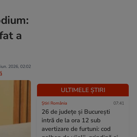
odium:
fat a
 iun. 2026, 02:02
ă
ULTIMELE ȘTIRI
Știri România
07:41
26 de județe și București
intră de la ora 12 sub
avertizare de furtuni: cod