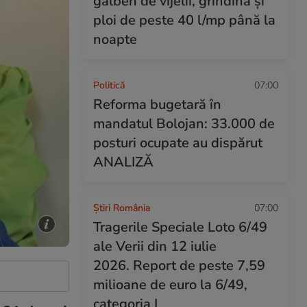
galben de vijelii, grindină și
ploi de peste 40 l/mp până la
noapte
Politică
07:00
Reforma bugetară în
mandatul Bolojan: 33.000 de
posturi ocupate au dispărut
ANALIZĂ
Știri România
07:00
Tragerile Speciale Loto 6/49
ale Verii din 12 iulie
2026. Report de peste 7,59
milioane de euro la 6/49,
categoria I