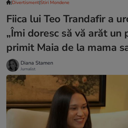
|
Divertisment
|
Stiri Mondene
Fiica lui Teo Trandafir a 
„Îmi doresc să vă arăt un p
primit Maia de la mama s
Diana Stamen
Jurnalist