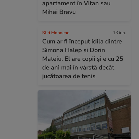
apartament în Vitan sau
Mihai Bravu
Stiri Mondene
13 iun.
Cum ar fi început idila dintre
Simona Halep și Dorin
Mateiu. El are copii și e cu 25
de ani mai în vârstă decât
jucătoarea de tenis