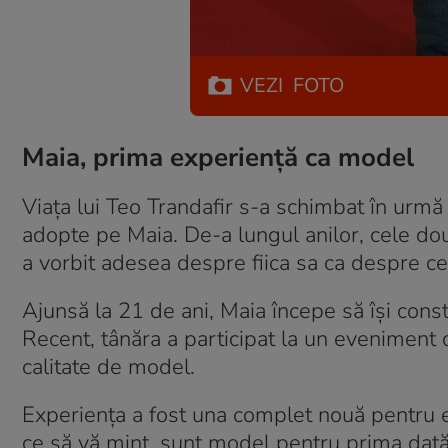
VEZI
FOTO
Maia, prima experiență ca model
Viața lui Teo Trandafir s-a schimbat în urmă
adopte pe Maia. De-a lungul anilor, cele dou
a vorbit adesea despre fiica sa ca despre ce
Ajunsă la 21 de ani, Maia începe să își cons
Recent, tânăra a participat la un eveniment
calitate de model.
Experiența a fost una complet nouă pentru ea
ce să vă mint, sunt model pentru prima dată