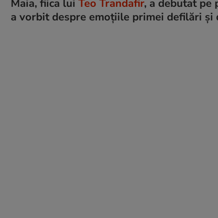
Maia, fiica lui
Teo Trandafir
, a debutat pe
a vorbit despre emoțiile primei defilări și