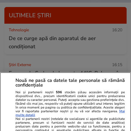
ULTIMELE ȘTIRI
Tehnologie
16:20
De ce curge apă din aparatul de aer
condiționat
Știri Externe
16:15
Europa de Sud arde la peste 44°C: Palermo în
Nouă ne pasă ca datele tale personale să rămână
pană de curent, mii de evacuați lângă
confidențiale
Bordeaux și flăcări necontrolate în Sicilia
Noi și partenerii noștri
596
stocăm și/sau accesăm informații pe
dispozitivul dvs., precum identificatorii cookie unici pentru prelucrarea
datelor cu caracter personal. Puteți accepta sau gestiona preferințele dvs.
făcând clic mai jos, respectiv vă puteți opune utilizării unui interes legitim
Stiri Mondene
16:13
în orice moment pe pagina cu politica de confidențialitate. Aceste alegeri
vor fi raportate partenerilor noștri și nu vă vor afecta navigarea.
Mai
Dragoș Bucur, noi detalii despre viața la țară:
multe detalii
Noi si partenerii nostri (retelele de socializare si agentiile de publicitate
partenere, precum si furnizorii nostri de servicii de date analitice)
„Noroc cu poliția”. Cu ce vecini se înțelege
prelucram date pentru a permite website-ului sa functioneze, pentru a
personaliza continutul si anunturile publicitare afisate in functie de