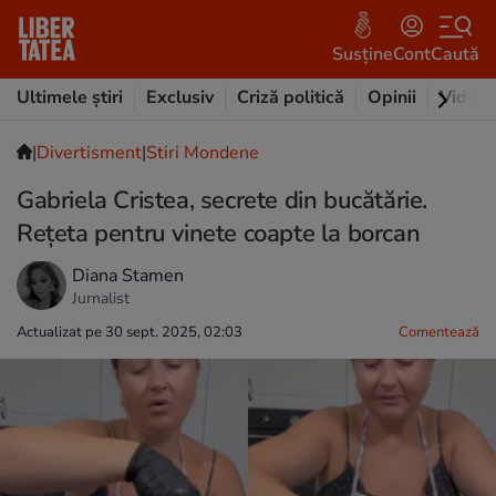
Susține
Cont
Caută
Ultimele știri
Exclusiv
Criză politică
Opinii
Video
|
Divertisment
|
Stiri Mondene
Gabriela Cristea, secrete din bucătărie.
Rețeta pentru vinete coapte la borcan
Diana Stamen
Jurnalist
Actualizat pe 30 sept. 2025, 02:03
Comentează