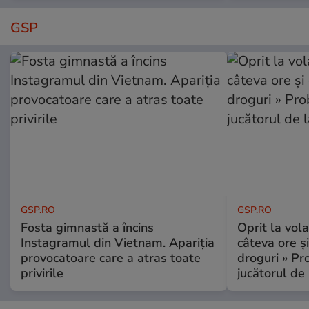
GSP
GSP.RO
GSP.RO
Fosta gimnastă a încins
Oprit la vola
Instagramul din Vietnam. Apariția
câteva ore și
provocatoare care a atras toate
droguri » P
privirile
jucătorul de