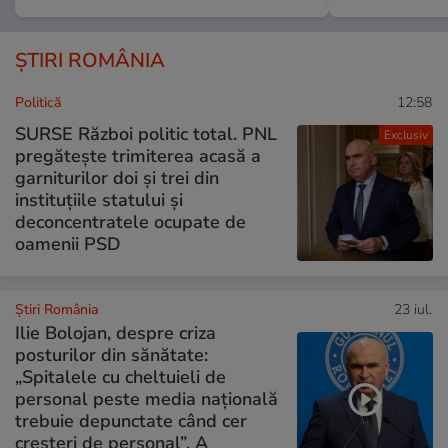
ȘTIRI ROMÂNIA
Politică
12:58
SURSE Război politic total. PNL
Exclusiv
pregătește trimiterea acasă a
garniturilor doi și trei din
instituțiile statului și
deconcentratele ocupate de
oamenii PSD
Știri România
23 iul.
Ilie Bolojan, despre criza
posturilor din sănătate:
„Spitalele cu cheltuieli de
personal peste media națională
trebuie depunctate când cer
creșteri de personal”. A