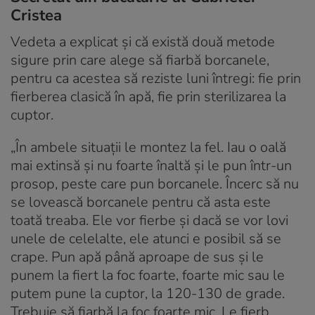
Cristea
Vedeta a explicat și că există două metode
sigure prin care alege să fiarbă borcanele,
pentru ca acestea să reziste luni întregi: fie prin
fierberea clasică în apă, fie prin sterilizarea la
cuptor.
„În ambele situații le montez la fel. Iau o oală
mai extinsă și nu foarte înaltă și le pun într-un
prosop, peste care pun borcanele. Încerc să nu
se lovească borcanele pentru că asta este
toată treaba. Ele vor fierbe și dacă se vor lovi
unele de celelalte, ele atunci e posibil să se
crape. Pun apă până aproape de sus și le
punem la fiert la foc foarte, foarte mic sau le
putem pune la cuptor, la 120-130 de grade.
Trebuie să fiarbă la foc foarte mic. Le fierb