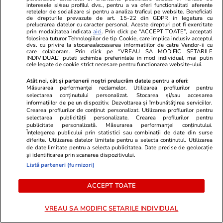
„foarte prost”
interesele si/sau profilul dvs., pentru a va oferi functionalitati aferente
retelelor de socializare si pentru a analiza traficul pe website. Beneficiati
de drepturile prevazute de art. 15-22 din GDPR in legatura cu
prelucrarea datelor cu caracter personal. Aceste drepturi pot fi exercitate
prin modalitatea indicata
aici
. Prin click pe “ACCEPT TOATE”, acceptati
Stiri Mondene
16:08
folosirea tuturor Tehnologiilor de tip Cookie, care implica inclusiv acceptul
dvs. cu privire la stocarea/accesarea informatiilor de catre Vendor-ii cu
Primele imagini cu fiica iubitului Ancăi Țurcașiu.
care colaboram. Prin click pe “VREAU SA MODIFIC SETARILE
INDIVIDUAL” puteti schimba preferintele in mod individual, mai putin
Tânăra a absolvit facultatea, iar artista a fost
cele legate de cookie strict necesare pentru functionarea website-ului.
alături de ea. „Un vis împlinit”
Atât noi, cât și partenerii noștri prelucrăm datele pentru a oferi:
Măsurarea performanței reclamelor. Utilizarea profilurilor pentru
selectarea conținutului personalizat. Stocarea și/sau accesarea
informațiilor de pe un dispozitiv. Dezvoltarea și îmbunătățirea serviciilor.
Citește mai multe
Crearea profilurilor de conținut personalizat. Utilizarea profilurilor pentru
selectarea publicității personalizate. Crearea profilurilor pentru
publicitate personalizată. Măsurarea performanței conținutului.
Înțelegerea publicului prin statistici sau combinații de date din surse
TRENDING
diferite. Utilizarea datelor limitate pentru a selecta conținutul. Utilizarea
de date limitate pentru a selecta publicitatea. Date precise de geolocație
și identificarea prin scanarea dispozitivului.
Știri România
16:00
Listă parteneri (furnizori)
Prima dronă doborâtă în spațiul aerian
ACCEPT TOATE
românesc de un pilot român de F-16. Piloții au
raportat că era o dronă Geran-2, primele
VREAU SA MODIFIC SETARILE INDIVIDUAL
imagini cu zona în care s-a prăbușit