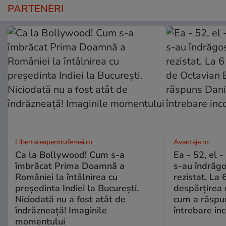
PARTENERI
Libertateapentrufemei.ro
Avantaje.ro
Ca la Bollywood! Cum s-a
Ea - 52, el 
îmbrăcat Prima Doamnă a
s-au îndrăgos
României la întâlnirea cu
rezistat. La 
președinta Indiei la București.
despărțirea 
Niciodată nu a fost atât de
cum a răspu
îndrăzneață! Imaginile
întrebare i
momentului