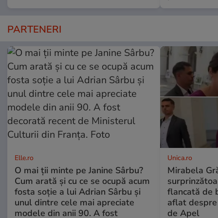
PARTENERI
Elle.ro
Unica.ro
O mai ții minte pe Janine Sârbu?
Mirabela Gră
Cum arată și cu ce se ocupă acum
surprinzătoar
fosta soție a lui Adrian Sârbu și
flancată de 
unul dintre cele mai apreciate
aflat despre
modele din anii 90. A fost
de Apel