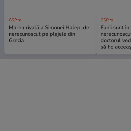
GSP.ro
GSP.ro
Marea rivală a Simonei Halep, de
Fanii sunt în 
nerecunoscut pe plajele din
nerecunoscut
Grecia
doctorul ved
să fie aceea