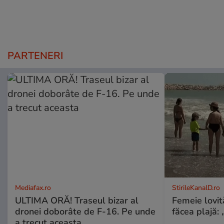
PARTENERI
Mediafax.ro
StirileKanalD.ro
ULTIMA ORĂ! Traseul bizar al
Femeie lovit
dronei doborâte de F-16. Pe unde
făcea plajă: „
a trecut aceasta