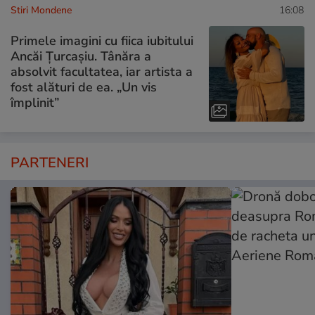
Stiri Mondene
16:08
Primele imagini cu fiica iubitului
Ancăi Țurcașiu. Tânăra a
absolvit facultatea, iar artista a
fost alături de ea. „Un vis
împlinit”
PARTENERI