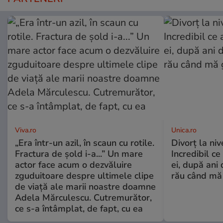
Viva.ro
Unica.ro
„Era într-un azil, în scaun cu rotile.
Divorț la nive
Fractura de șold i-a...” Un mare
Incredibil ce
actor face acum o dezvăluire
ei, după ani 
zguduitoare despre ultimele clipe
rău când mă
de viață ale marii noastre doamne
Adela Mărculescu. Cutremurător,
ce s-a întâmplat, de fapt, cu ea