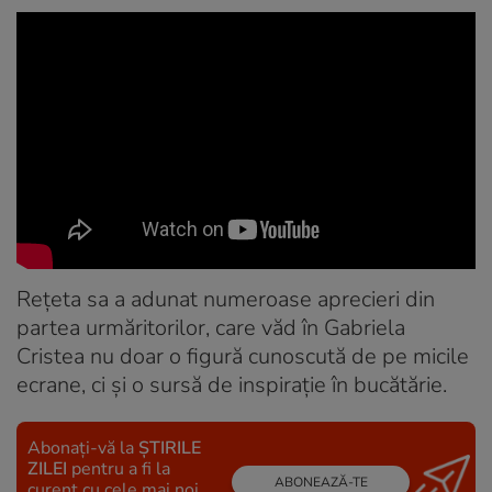
Rețeta sa a adunat numeroase aprecieri din
partea urmăritorilor, care văd în Gabriela
Cristea nu doar o figură cunoscută de pe micile
ecrane, ci și o sursă de inspirație în bucătărie.
Abonați-vă la
ȘTIRILE
ZILEI
pentru a fi la
ABONEAZĂ-TE
curent cu cele mai noi