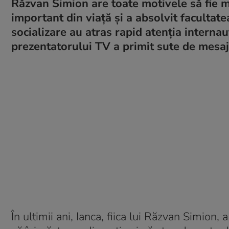
Răzvan Simion are toate motivele să fie mâ
important din viață și a absolvit facultate
socializare au atras rapid atenția internauț
prezentatorului TV a primit sute de mesaje
În ultimii ani, Ianca, fiica lui Răzvan Simion,