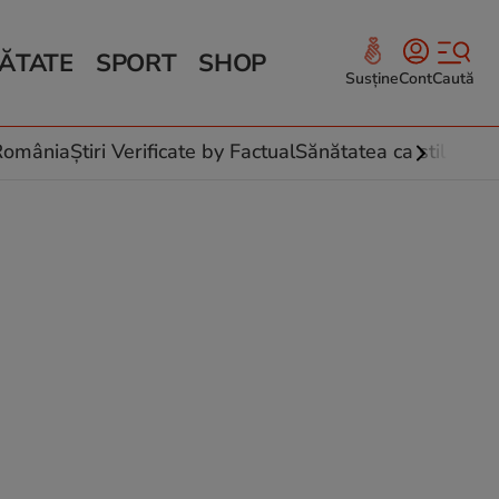
ĂTATE
SPORT
SHOP
Susține
Cont
Caută
Sănătate și Fitness
ce
 culinare
-România
Știri Verificate by Factual
Sănătatea ca stil de vi
 și legume
rea plantelor