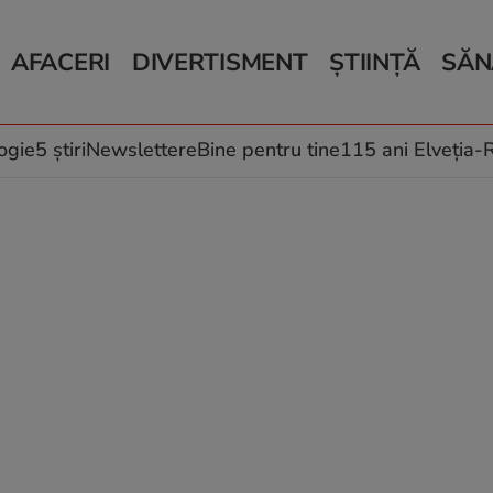
AFACERI
DIVERTISMENT
ȘTIINȚĂ
SĂN
Bani și Afaceri
Monden
Știri Știință
Știri 
Auto
Horoscop
Schimbări climati
Relații
Locuri de muncă
Muzică și Filme
Rețete
ogie
5 știri
Newslettere
Bine pentru tine
115 ani Elveția
Imobiliare.ro
Vacanțe și Cultură
Fructe
eJobs.ro
Îngriji