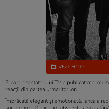
VEZI
FOTO
Fiica prezentatorului TV a publicat mai multe 
reacții din partea urmăritorilor.
Îmbrăcată elegant și emoționată, Ianca a radia
socializare. „Decii… am absolvit”, a scris tână