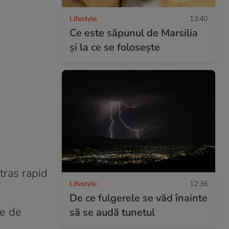
Lifestyle
13:40
Ce este săpunul de Marsilia
și la ce se folosește
atras rapid
Lifestyle
12:36
De ce fulgerele se văd înainte
le de
să se audă tunetul