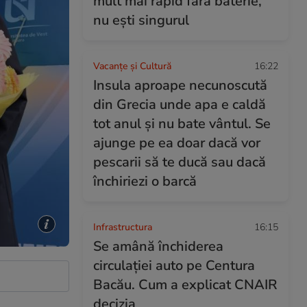
mult mai rapid fără baterie,
nu ești singurul
Vacanțe și Cultură
16:22
Insula aproape necunoscută
din Grecia unde apa e caldă
tot anul și nu bate vântul. Se
ajunge pe ea doar dacă vor
pescarii să te ducă sau dacă
închiriezi o barcă
Infrastructura
16:15
Se amână închiderea
circulației auto pe Centura
Bacău. Cum a explicat CNAIR
decizia