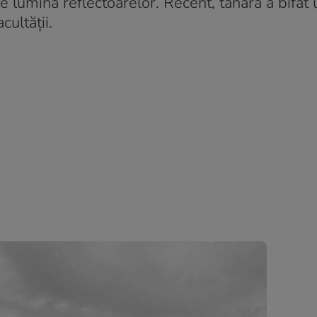
de lumina reflectoarelor. Recent, tânăra a bifat 
ultății.