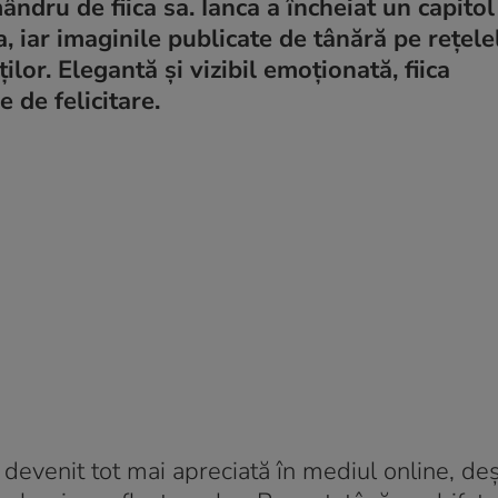
ndru de fiica sa. Ianca a încheiat un capitol
a, iar imaginile publicate de tânără pe rețele
ilor. Elegantă și vizibil emoționată, fiica
 de felicitare.
 a devenit tot mai apreciată în mediul online, deș