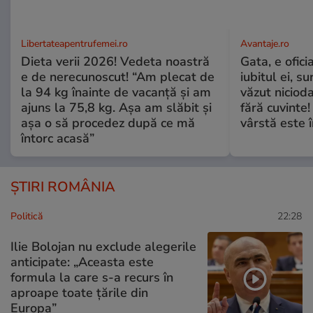
Libertateapentrufemei.ro
Avantaje.ro
Dieta verii 2026! Vedeta noastră
Gata, e ofici
e de nerecunoscut! “Am plecat de
iubitul ei, s
la 94 kg înainte de vacanță și am
văzut nicioda
ajuns la 75,8 kg. Așa am slăbit și
fără cuvinte!
așa o să procedez după ce mă
vârstă este î
întorc acasă”
ȘTIRI ROMÂNIA
Politică
22:28
Ilie Bolojan nu exclude alegerile
anticipate: „Aceasta este
formula la care s-a recurs în
aproape toate ţările din
Europa”