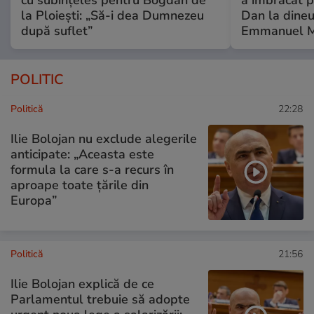
la Ploiești: „Să-i dea Dumnezeu
Dan la dineu
după suflet”
Emmanuel M
POLITIC
Politică
22:28
Ilie Bolojan nu exclude alegerile
anticipate: „Aceasta este
formula la care s-a recurs în
aproape toate ţările din
Europa”
Politică
21:56
Ilie Bolojan explică de ce
Parlamentul trebuie să adopte