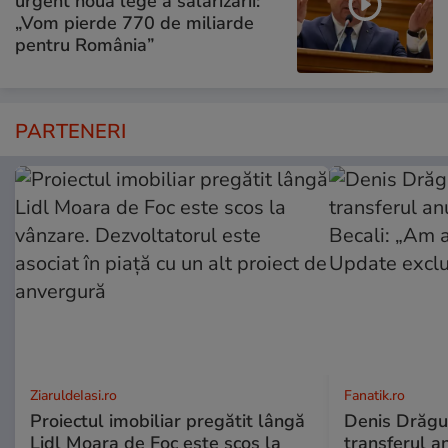
urgent noua lege a salarizării:
„Vom pierde 770 de miliarde
pentru România”
PARTENERI
ZiaruldeIasi.ro
Fanatik.ro
Proiectul imobiliar pregătit lângă
Denis Drăguș
Lidl Moara de Foc este scos la
transferul an