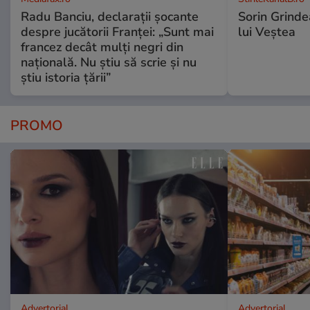
Radu Banciu, declarații șocante
Sorin Grinde
despre jucătorii Franței: „Sunt mai
lui Veștea
francez decât mulți negri din
națională. Nu știu să scrie și nu
știu istoria țării”
PROMO
Advertorial
Advertorial