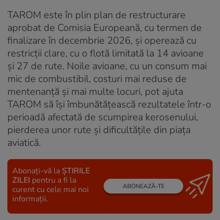
TAROM este în plin plan de restructurare
aprobat de Comisia Europeană, cu termen de
finalizare în decembrie 2026, și operează cu
restricții clare, cu o flotă limitată la 14 avioane
și 27 de rute. Noile avioane, cu un consum mai
mic de combustibil, costuri mai reduse de
mentenanță și mai multe locuri, pot ajuta
TAROM să își îmbunătățească rezultatele într-o
perioadă afectată de scumpirea kerosenului,
pierderea unor rute și dificultățile din piața
aviatică.
Abonați-vă la
ȘTIRILE
ZILEI
pentru a fi la
ABONEAZĂ-TE
curent cu cele mai noi
informații.