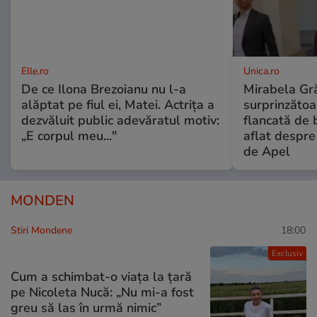
Elle.ro
Unica.ro
De ce Ilona Brezoianu nu l-a
Mirabela Gră
alăptat pe fiul ei, Matei. Actrița a
surprinzătoar
dezvăluit public adevăratul motiv:
flancată de 
„E corpul meu..."
aflat despre
de Apel
MONDEN
Stiri Mondene
18:00
Exclusiv
Cum a schimbat-o viața la țară
pe Nicoleta Nucă: „Nu mi-a fost
greu să las în urmă nimic”