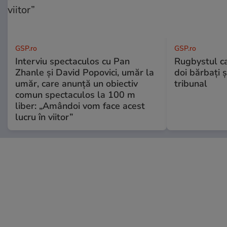
GSP.ro
GSP.ro
Interviu spectaculos cu Pan
Rugbystul ca
Zhanle și David Popovici, umăr la
doi bărbați ș
umăr, care anunță un obiectiv
tribunal
comun spectaculos la 100 m
liber: „Amândoi vom face acest
lucru în viitor”