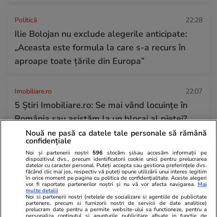
Politică
22:28
Ilie Bolojan nu exclude alegerile anticipate:
„Aceasta este formula la care s-a recurs în
aproape toate ţările din Europa”
Imobiliare.ro
22:07
5 Știri Imobiliare.ro: Se mai vând locuințe în
România sau asistăm la un blocaj al pieței?
Nouă ne pasă ca datele tale personale să rămână
confidențiale
Citește mai multe
Noi și partenerii noștri
596
stocăm și/sau accesăm informații pe
dispozitivul dvs., precum identificatorii cookie unici pentru prelucrarea
datelor cu caracter personal. Puteți accepta sau gestiona preferințele dvs.
făcând clic mai jos, respectiv vă puteți opune utilizării unui interes legitim
în orice moment pe pagina cu politica de confidențialitate. Aceste alegeri
TRENDING
vor fi raportate partenerilor noștri și nu vă vor afecta navigarea.
Mai
multe detalii
Noi si partenerii nostri (retelele de socializare si agentiile de publicitate
Horoscop
21:50
partenere, precum si furnizorii nostri de servicii de date analitice)
prelucram date pentru a permite website-ului sa functioneze, pentru a
personaliza continutul si anunturile publicitare afisate in functie de