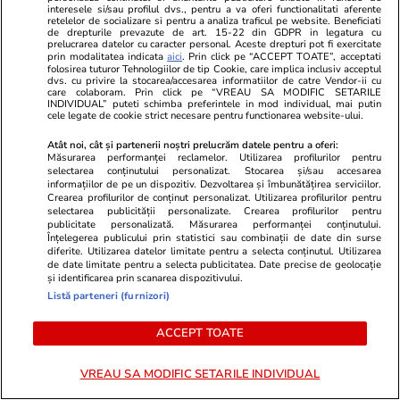
Horoscop 14 iulie 2026. Fecioarele este bine
interesele si/sau profilul dvs., pentru a va oferi functionalitati aferente
retelelor de socializare si pentru a analiza traficul pe website. Beneficiati
să fie mai prudente decât de obicei, în special
de drepturile prevazute de art. 15-22 din GDPR in legatura cu
prelucrarea datelor cu caracter personal. Aceste drepturi pot fi exercitate
atunci când evaluează situațiile prin care trec
prin modalitatea indicata
aici
. Prin click pe “ACCEPT TOATE”, acceptati
folosirea tuturor Tehnologiilor de tip Cookie, care implica inclusiv acceptul
dvs. cu privire la stocarea/accesarea informatiilor de catre Vendor-ii cu
care colaboram. Prin click pe “VREAU SA MODIFIC SETARILE
INDIVIDUAL” puteti schimba preferintele in mod individual, mai putin
Știri România
14:00
cele legate de cookie strict necesare pentru functionarea website-ului.
Zeci de angajați la Protecția Copilului, dați în
Atât noi, cât și partenerii noștri prelucrăm datele pentru a oferi:
judecată pentru a restitui peste 2.000.000 de
Măsurarea performanței reclamelor. Utilizarea profilurilor pentru
selectarea conținutului personalizat. Stocarea și/sau accesarea
lei. Banii ar fi fost primiți „necuvenit”, după
informațiilor de pe un dispozitiv. Dezvoltarea și îmbunătățirea serviciilor.
Crearea profilurilor de conținut personalizat. Utilizarea profilurilor pentru
reducerea sporului pentru condiții periculoase
selectarea publicității personalizate. Crearea profilurilor pentru
publicitate personalizată. Măsurarea performanței conținutului.
Înțelegerea publicului prin statistici sau combinații de date din surse
diferite. Utilizarea datelor limitate pentru a selecta conținutul. Utilizarea
Știri România
12:20
de date limitate pentru a selecta publicitatea. Date precise de geolocație
și identificarea prin scanarea dispozitivului.
Viorel Pașca va fi cercetat în libertate, a decis
Listă parteneri (furnizori)
Curtea de Apel București, care a respins
ACCEPT TOATE
arestarea preventivă cerută de DIICOT și i-a
scos și controlul judiciar
VREAU SA MODIFIC SETARILE INDIVIDUAL