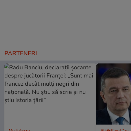
PARTENERI
Mediafax.ro
StirileKanalD.ro