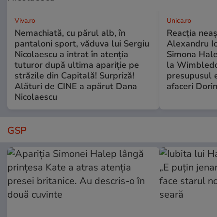
Viva.ro
Unica.ro
Nemachiată, cu părul alb, în
Reacția neaș
pantaloni sport, văduva lui Sergiu
Alexandru Io
Nicolaescu a intrat în atenția
Simona Halep
tuturor după ultima apariție pe
la Wimbledo
străzile din Capitală! Surpriză!
presupusul e
Alături de CINE a apărut Dana
afaceri Dori
Nicolaescu
GSP