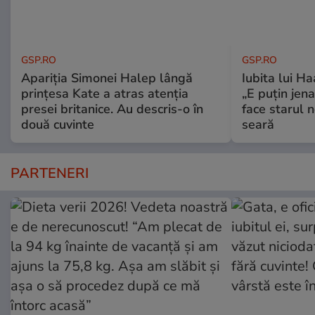
GSP.RO
GSP.RO
Apariția Simonei Halep lângă
Iubita lui Ha
prințesa Kate a atras atenția
„E puțin jen
presei britanice. Au descris-o în
face starul n
două cuvinte
seară
PARTENERI