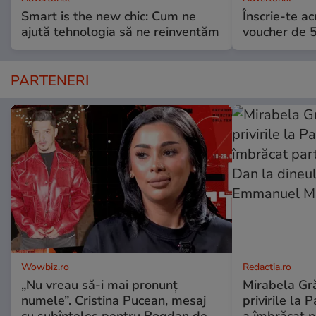
Smart is the new chic: Cum ne
Înscrie-te ac
ajută tehnologia să ne reinventăm
voucher de 5
PARTENERI
Wowbiz.ro
Redactia.ro
„Nu vreau să-i mai pronunț
Mirabela Gră
numele”. Cristina Pucean, mesaj
privirile la 
cu subînțeles pentru Bogdan de
a îmbrăcat p