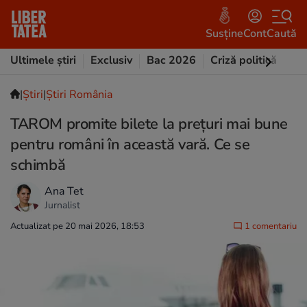
Susține
Cont
Caută
Ultimele știri
Exclusiv
Bac 2026
Criză politică
Opi
|
Ştiri
|
Știri România
TAROM promite bilete la prețuri mai bune
pentru români în această vară. Ce se
schimbă
Ana Tet
Jurnalist
Actualizat pe 20 mai 2026, 18:53
1 comentariu