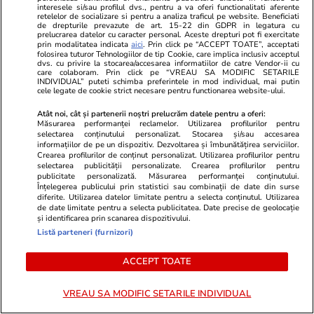
interesele si/sau profilul dvs., pentru a va oferi functionalitati aferente
retelelor de socializare si pentru a analiza traficul pe website. Beneficiati
de drepturile prevazute de art. 15-22 din GDPR in legatura cu
prelucrarea datelor cu caracter personal. Aceste drepturi pot fi exercitate
prin modalitatea indicata
aici
. Prin click pe “ACCEPT TOATE”, acceptati
folosirea tuturor Tehnologiilor de tip Cookie, care implica inclusiv acceptul
dvs. cu privire la stocarea/accesarea informatiilor de catre Vendor-ii cu
care colaboram. Prin click pe “VREAU SA MODIFIC SETARILE
INDIVIDUAL” puteti schimba preferintele in mod individual, mai putin
cele legate de cookie strict necesare pentru functionarea website-ului.
Atât noi, cât și partenerii noștri prelucrăm datele pentru a oferi:
Măsurarea performanței reclamelor. Utilizarea profilurilor pentru
selectarea conținutului personalizat. Stocarea și/sau accesarea
informațiilor de pe un dispozitiv. Dezvoltarea și îmbunătățirea serviciilor.
Crearea profilurilor de conținut personalizat. Utilizarea profilurilor pentru
selectarea publicității personalizate. Crearea profilurilor pentru
ZiaruldeIasi.ro
Fanatik.ro
publicitate personalizată. Măsurarea performanței conținutului.
Motivul interesant pentru care o
FCSB și U Cl
Înțelegerea publicului prin statistici sau combinații de date din surse
diferite. Utilizarea datelor limitate pentru a selecta conținutul. Utilizarea
elevă din rural cu o medie de top
la UEFA pentr
de date limitate pentru a selecta publicitatea. Date precise de geolocație
la Evaluarea Națională a ales un
șase meciuri
și identificarea prin scanarea dispozitivului.
liceu tehnologic. „Este o
Listă parteneri (furnizori)
nebuloasă și pentru noi”
ACCEPT TOATE
VREAU SA MODIFIC SETARILE INDIVIDUAL
ULTIMELE ȘTIRI