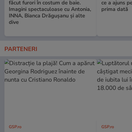
făcut furori în costum de baie.
ce a ajuns p
Imagini spectaculoase cu Antonia,
prima dată
INNA, Bianca Drăgușanu și alte
dive
PARTENERI
GSP.ro
GSP.ro