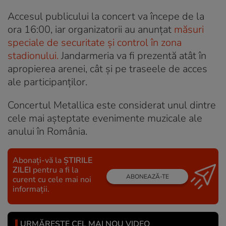
Accesul publicului la concert va începe de la
ora 16:00, iar organizatorii au anunțat
măsuri
speciale de securitate și control în zona
stadionului.
Jandarmeria va fi prezentă atât în
apropierea arenei, cât și pe traseele de acces
ale participanților.
Concertul Metallica este considerat unul dintre
cele mai așteptate evenimente muzicale ale
anului în România.
Abonați-vă la
ȘTIRILE
ZILEI
pentru a fi la
ABONEAZĂ-TE
curent cu cele mai noi
informații.
URMĂREȘTE CEL MAI NOU VIDEO