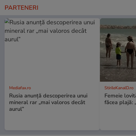
PARTENERI
Mediafax.ro
StirileKanalD.ro
Rusia anunță descoperirea unui
Femeie lovit
mineral rar „mai valoros decât
făcea plajă: „
aurul”