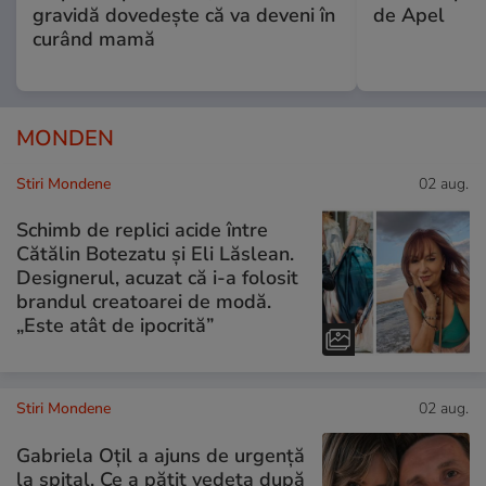
gravidă dovedește că va deveni în
de Apel
curând mamă
MONDEN
Stiri Mondene
02 aug.
Schimb de replici acide între
Cătălin Botezatu și Eli Lăslean.
Designerul, acuzat că i-a folosit
brandul creatoarei de modă.
„Este atât de ipocrită”
Stiri Mondene
02 aug.
Gabriela Oțil a ajuns de urgență
la spital. Ce a pățit vedeta după