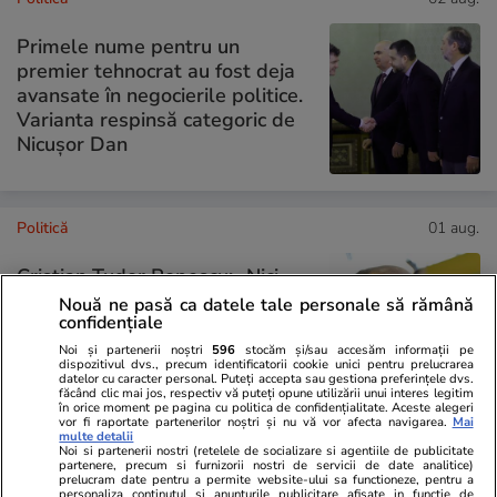
Primele nume pentru un
premier tehnocrat au fost deja
avansate în negocierile politice.
Varianta respinsă categoric de
Nicușor Dan
Politică
01 aug.
Cristian Tudor Popescu: „Nici
măcar o Românie ajunsă
Nouă ne pasă ca datele tale personale să rămână
confidențiale
gubernie rusească nu i-ar
deranja”. Pe cine acuză că
Noi și partenerii noștri
596
stocăm și/sau accesăm informații pe
dispozitivul dvs., precum identificatorii cookie unici pentru prelucrarea
blochează PNRR
datelor cu caracter personal. Puteți accepta sau gestiona preferințele dvs.
făcând clic mai jos, respectiv vă puteți opune utilizării unui interes legitim
în orice moment pe pagina cu politica de confidențialitate. Aceste alegeri
vor fi raportate partenerilor noștri și nu vă vor afecta navigarea.
Mai
multe detalii
Noi si partenerii nostri (retelele de socializare si agentiile de publicitate
PARTENERI
partenere, precum si furnizorii nostri de servicii de date analitice)
prelucram date pentru a permite website-ului sa functioneze, pentru a
personaliza continutul si anunturile publicitare afisate in functie de