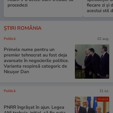
procedezi
fiecare zi și 
acestui stil 
ȘTIRI ROMÂNIA
Politică
02 aug.
Primele nume pentru un
premier tehnocrat au fost deja
avansate în negocierile politice.
Varianta respinsă categoric de
Nicușor Dan
Politică
31 iul.
Analiză
PNRR îngrășat în ajun. Legea
ANI trebuia, inițial, să fie gata