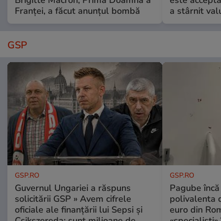
Franței, a făcut anunțul bombă
a stârnit valu
GSP
GSP.RO
GSP.RO
Guvernul Ungariei a răspuns
Pagube încă 
solicitării GSP » Avem cifrele
polivalenta 
oficiale ale finanțării lui Sepsi și
euro din Rom
Csikszereda: sunt milioane de
«specialiști»