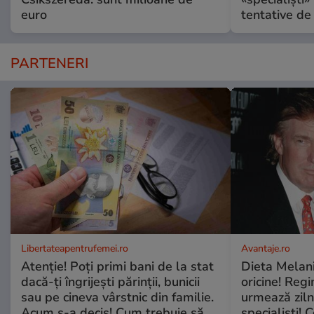
euro
tentative de 
PARTENERI
Libertateapentrufemei.ro
Avantaje.ro
Atenție! Poți primi bani de la stat
Dieta Melan
dacă-ți îngrijești părinții, bunicii
oricine! Regi
sau pe cineva vârstnic din familie.
urmează zilni
Acum s-a decis! Cum trebuie să
specialiști! 