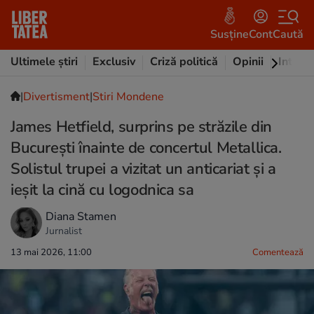
Susține
Cont
Caută
Ultimele știri
Exclusiv
Criză politică
Opinii
Intervi
|
Divertisment
|
Stiri Mondene
James Hetfield, surprins pe străzile din
București înainte de concertul Metallica.
Solistul trupei a vizitat un anticariat și a
ieșit la cină cu logodnica sa
Diana Stamen
Jurnalist
13 mai 2026, 11:00
Comentează