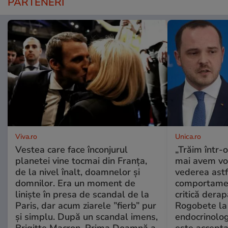
PARTENERI
Viva.ro
Unica.ro
Vestea care face înconjurul
„Trăim într-
planetei vine tocmai din Franța,
mai avem vo
de la nivel înalt, doamnelor și
vederea astf
domnilor. Era un moment de
comportamen
liniște în presa de scandal de la
critică derap
Paris, dar acum ziarele ”fierb” pur
Rogobete la
și simplu. După un scandal imens,
endocrinolog
Brigitte Macron, Prima Doamnă a
este accepta