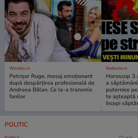
Wowbiz.ro
Redactia.ro
Petrișor Ruge, mesaj emoționant
Horoscop 3 
după despărțirea profesională de
a săptămânii
Andreea Bălan. Ce le-a transmis
puternice pe
fanilor
te așteaptă 
începi săptă
POLITIC
Politică
02 aug.