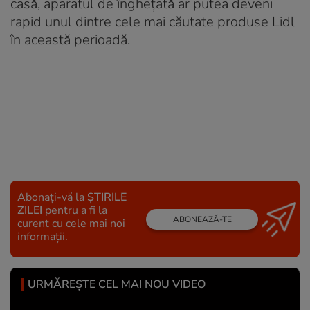
casă, aparatul de înghețată ar putea deveni
rapid unul dintre cele mai căutate produse Lidl
în această perioadă.
Abonați-vă la
ȘTIRILE
ZILEI
pentru a fi la
ABONEAZĂ-TE
curent cu cele mai noi
informații.
URMĂREȘTE CEL MAI NOU VIDEO