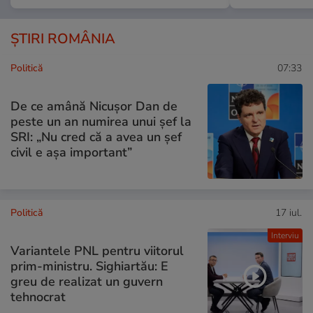
ȘTIRI ROMÂNIA
Politică
07:33
De ce amână Nicușor Dan de
peste un an numirea unui șef la
SRI: „Nu cred că a avea un şef
civil e așa important”
Politică
17 iul.
Interviu
Variantele PNL pentru viitorul
prim-ministru. Sighiartău: E
greu de realizat un guvern
tehnocrat