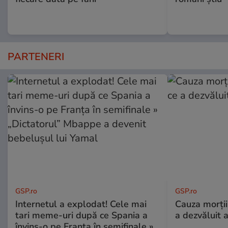
PARTENERI
GSP.ro
GSP.ro
Internetul a explodat! Cele mai
Cauza morții
tari meme-uri după ce Spania a
a dezvăluit 
învins-o pe Franța în semifinale »