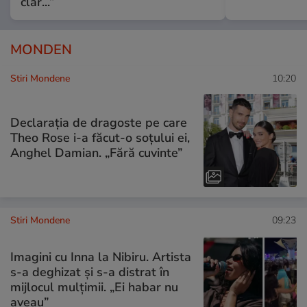
clar...”
MONDEN
Stiri Mondene
10:20
Declarația de dragoste pe care
Theo Rose i-a făcut-o soțului ei,
Anghel Damian. „Fără cuvinte”
Stiri Mondene
09:23
Imagini cu Inna la Nibiru. Artista
s-a deghizat și s-a distrat în
mijlocul mulțimii. „Ei habar nu
aveau”