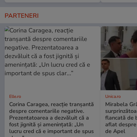
PARTENERI
Elle.ro
Unica.ro
Corina Caragea, reacție tranșantă
Mirabela Gră
despre comentariile negative.
surprinzătoar
Prezentatoarea a dezvăluit că a
flancată de 
fost jignită și amenințată: „Un
aflat despre
lucru cred că e important de spus
de Apel