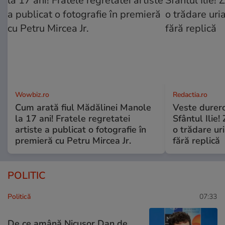
Wowbiz.ro
Redactia.ro
Cum arată fiul Mădălinei Manole
Veste durero
la 17 ani! Fratele regretatei
Sfântul Ilie
artiste a publicat o fotografie în
o trădare uri
premieră cu Petru Mircea Jr.
fără replică
POLITIC
Politică
07:33
De ce amână Nicușor Dan de