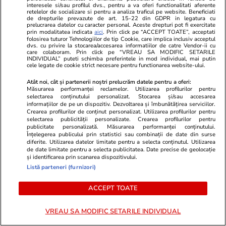
interesele si/sau profilul dvs., pentru a va oferi functionalitati aferente
retelelor de socializare si pentru a analiza traficul pe website. Beneficiati
de drepturile prevazute de art. 15-22 din GDPR in legatura cu
prelucrarea datelor cu caracter personal. Aceste drepturi pot fi exercitate
prin modalitatea indicata
aici
. Prin click pe “ACCEPT TOATE”, acceptati
folosirea tuturor Tehnologiilor de tip Cookie, care implica inclusiv acceptul
dvs. cu privire la stocarea/accesarea informatiilor de catre Vendor-ii cu
care colaboram. Prin click pe “VREAU SA MODIFIC SETARILE
INDIVIDUAL” puteti schimba preferintele in mod individual, mai putin
cele legate de cookie strict necesare pentru functionarea website-ului.
Atât noi, cât și partenerii noștri prelucrăm datele pentru a oferi:
Măsurarea performanței reclamelor. Utilizarea profilurilor pentru
ZiaruldeIasi.ro
Fanatik.ro
selectarea conținutului personalizat. Stocarea și/sau accesarea
Proiectul imobiliar pregătit lângă
Marcel Pușca
informațiilor de pe un dispozitiv. Dezvoltarea și îmbunătățirea serviciilor.
Crearea profilurilor de conținut personalizat. Utilizarea profilurilor pentru
Lidl Moara de Foc este scos la
în FCSB – FC
selectarea publicității personalizate. Crearea profilurilor pentru
vânzare. Dezvoltatorul este
sublim la ap
publicitate personalizată. Măsurarea performanței conținutului.
Înțelegerea publicului prin statistici sau combinații de date din surse
asociat în piață cu un alt proiect
diferite. Utilizarea datelor limitate pentru a selecta conținutul. Utilizarea
de anvergură
de date limitate pentru a selecta publicitatea. Date precise de geolocație
și identificarea prin scanarea dispozitivului.
Listă parteneri (furnizori)
ACCEPT TOATE
ULTIMELE ȘTIRI
VREAU SA MODIFIC SETARILE INDIVIDUAL
Știri România
10:28