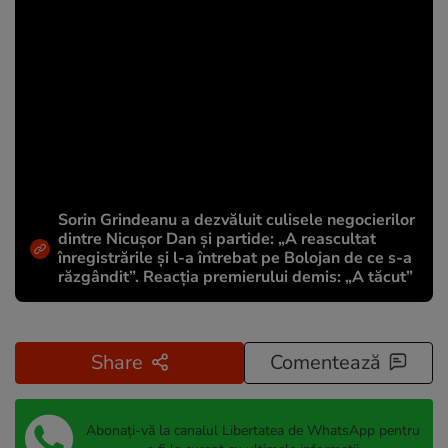
Sorin Grindeanu a dezvăluit culisele negocierilor
dintre Nicușor Dan și partide: „A reascultat
înregistrările și l-a întrebat pe Bolojan de ce s-a
răzgândit”. Reacția premierului demis: „A tăcut”
Share
Comentează
Abonați-vă la canalul Libertatea de WhatsApp pentru