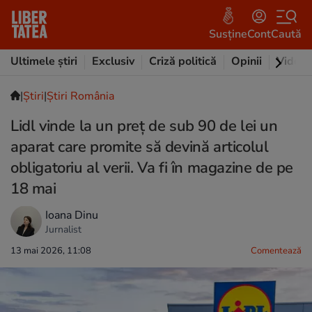
Susține
Cont
Caută
Ultimele știri
Exclusiv
Criză politică
Opinii
Video
|
Ştiri
|
Știri România
Lidl vinde la un preț de sub 90 de lei un
aparat care promite să devină articolul
obligatoriu al verii. Va fi în magazine de pe
18 mai
Ioana Dinu
Jurnalist
13 mai 2026, 11:08
Comentează