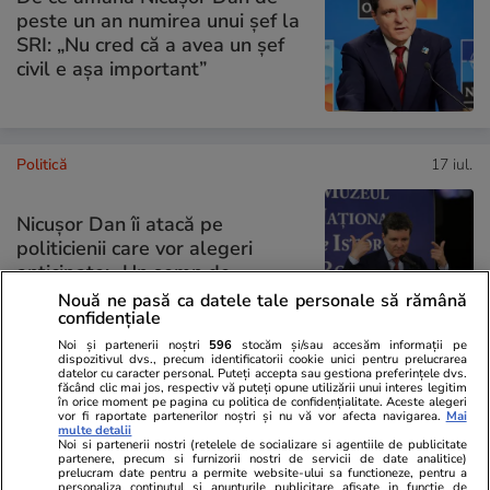
peste un an numirea unui șef la
SRI: „Nu cred că a avea un şef
civil e așa important”
Politică
17 iul.
Nicușor Dan îi atacă pe
politicienii care vor alegeri
anticipate: „Un semn de
imaturitate politică”
Nouă ne pasă ca datele tale personale să rămână
confidențiale
Noi și partenerii noștri
596
stocăm și/sau accesăm informații pe
dispozitivul dvs., precum identificatorii cookie unici pentru prelucrarea
datelor cu caracter personal. Puteți accepta sau gestiona preferințele dvs.
făcând clic mai jos, respectiv vă puteți opune utilizării unui interes legitim
PARTENERI
în orice moment pe pagina cu politica de confidențialitate. Aceste alegeri
vor fi raportate partenerilor noștri și nu vă vor afecta navigarea.
Mai
multe detalii
Noi si partenerii nostri (retelele de socializare si agentiile de publicitate
partenere, precum si furnizorii nostri de servicii de date analitice)
prelucram date pentru a permite website-ului sa functioneze, pentru a
personaliza continutul si anunturile publicitare afisate in functie de