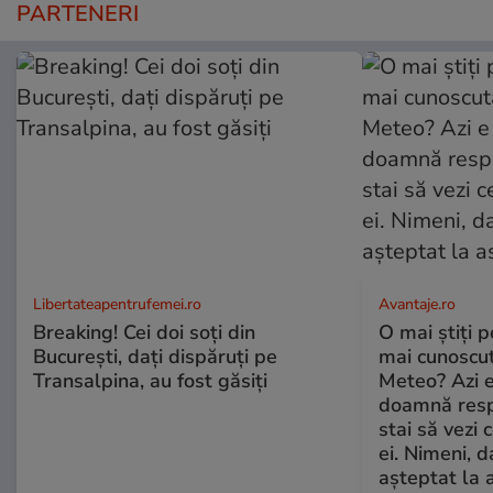
PARTENERI
Libertateapentrufemei.ro
Avantaje.ro
Breaking! Cei doi soți din
O mai știți 
București, dați dispăruți pe
mai cunoscu
Transalpina, au fost găsiți
Meteo? Azi e
doamnă respe
stai să vezi 
ei. Nimeni, d
așteptat la 