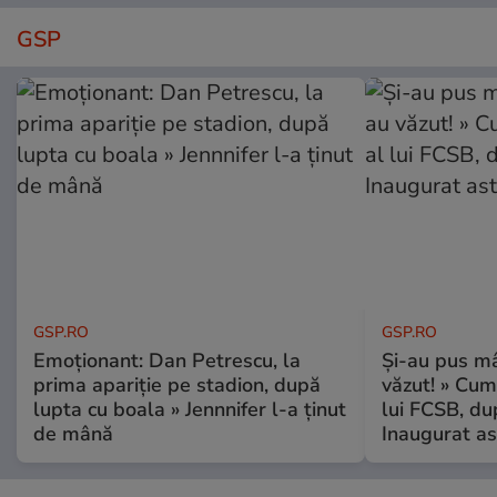
GSP
GSP.RO
GSP.RO
Emoționant: Dan Petrescu, la
Și-au pus mâ
prima apariție pe stadion, după
văzut! » Cum
lupta cu boala » Jennnifer l-a ținut
lui FCSB, du
de mână
Inaugurat as