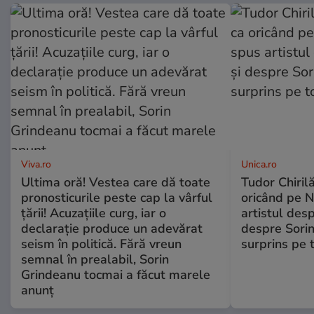
Viva.ro
Unica.ro
Ultima oră! Vestea care dă toate
Tudor Chiril
pronosticurile peste cap la vârful
oricând pe N
țării! Acuzațiile curg, iar o
artistul desp
declarație produce un adevărat
despre Sorin
seism în politică. Fără vreun
surprins pe 
semnal în prealabil, Sorin
Grindeanu tocmai a făcut marele
anunț