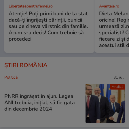
Libertateapentrufemei.ro
Avantaje.ro
Atenție! Poți primi bani de la stat
Dieta Melan
dacă-ți îngrijești părinții, bunicii
oricine! Regi
sau pe cineva vârstnic din familie.
urmează zilni
Acum s-a decis! Cum trebuie să
specialiști! 
procedezi
fiecare zi și 
acestui stil 
ȘTIRI ROMÂNIA
Politică
31 iul.
Analiză
PNRR îngrășat în ajun. Legea
ANI trebuia, inițial, să fie gata
din decembrie 2024