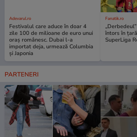
Adevarul.ro
Fanatik.ro
Festivalul care aduce în doar 4
„Derbedeul” 
zile 100 de milioane de euro unui
întors în țar
oraș românesc. Dubai l-a
SuperLiga R
importat deja, urmează Columbia
și Japonia
PARTENERI