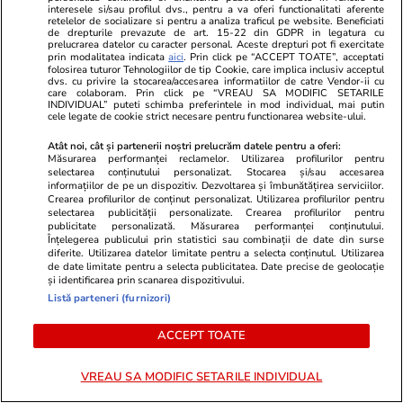
interesele si/sau profilul dvs., pentru a va oferi functionalitati aferente
putea scăpa în maximum 18
retelelor de socializare si pentru a analiza traficul pe website. Beneficiati
de drepturile prevazute de art. 15-22 din GDPR in legatura cu
luni
prelucrarea datelor cu caracter personal. Aceste drepturi pot fi exercitate
prin modalitatea indicata
aici
. Prin click pe “ACCEPT TOATE”, acceptati
folosirea tuturor Tehnologiilor de tip Cookie, care implica inclusiv acceptul
dvs. cu privire la stocarea/accesarea informatiilor de catre Vendor-ii cu
care colaboram. Prin click pe “VREAU SA MODIFIC SETARILE
Știri România
09:07
INDIVIDUAL” puteti schimba preferintele in mod individual, mai putin
cele legate de cookie strict necesare pentru functionarea website-ului.
O româncă este acuzată că a
Atât noi, cât și partenerii noștri prelucrăm datele pentru a oferi:
Măsurarea performanței reclamelor. Utilizarea profilurilor pentru
furat 30.000 de euro de la
selectarea conținutului personalizat. Stocarea și/sau accesarea
informațiilor de pe un dispozitiv. Dezvoltarea și îmbunătățirea serviciilor.
soacra sa din Franța, iar apoi a
Crearea profilurilor de conținut personalizat. Utilizarea profilurilor pentru
selectarea publicității personalizate. Crearea profilurilor pentru
împins-o pe scări
publicitate personalizată. Măsurarea performanței conținutului.
Înțelegerea publicului prin statistici sau combinații de date din surse
diferite. Utilizarea datelor limitate pentru a selecta conținutul. Utilizarea
de date limitate pentru a selecta publicitatea. Date precise de geolocație
și identificarea prin scanarea dispozitivului.
Știri România
00:12
Listă parteneri (furnizori)
România evită retrogradarea în
ACCEPT TOATE
categoria „junk”: Fitch menține
VREAU SA MODIFIC SETARILE INDIVIDUAL
ratingul de țară la BBB- cu