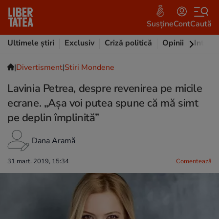
Susține
Cont
Caută
Ultimele știri
Exclusiv
Criză politică
Opinii
Intervi
|
Divertisment
|
Stiri Mondene
Lavinia Petrea, despre revenirea pe micile
ecrane. „Așa voi putea spune că mă simt
pe deplin împlinită”
Dana Aramă
31 mart. 2019, 15:34
Comentează