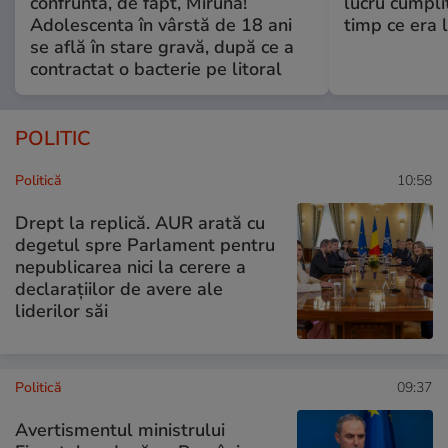
confruntă, de fapt, Miruna!
lucru cumplit
Adolescenta în vârstă de 18 ani
timp ce era 
se află în stare gravă, după ce a
contractat o bacterie pe litoral
POLITIC
Politică
10:58
Drept la replică. AUR arată cu
degetul spre Parlament pentru
nepublicarea nici la cerere a
declarațiilor de avere ale
liderilor săi
Politică
09:37
Avertismentul ministrului