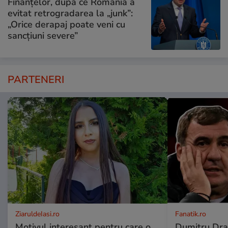
Finanțelor, după ce România a
evitat retrogradarea la „junk”:
„Orice derapaj poate veni cu
sancțiuni severe”
PARTENERI
ZiaruldeIasi.ro
Fanatik.ro
Motivul interesant pentru care o
Dumitru Drag