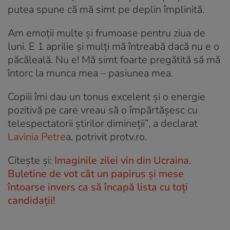
putea spune că mă simt pe deplin împlinită.
Am emoții multe și frumoase pentru ziua de
luni. E 1 aprilie și mulți mă întreabă dacă nu e o
păcăleală. Nu e! Mă simt foarte pregătită să mă
întorc la munca mea – pasiunea mea.
Copiii îmi dau un tonus excelent și o energie
pozitivă pe care vreau să o împărtășesc cu
telespectatorii știrilor dimineții”
, a declarat
Lavinia Petre
a, potrivit protv.ro.
Citește și:
Imaginile zilei vin din Ucraina.
Buletine de vot cât un papirus și mese
întoarse invers ca să încapă lista cu toți
candidații!