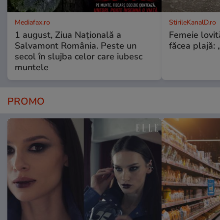
Mediafax.ro
StirileKanalD.ro
1 august, Ziua Națională a
Femeie lovit
Salvamont România. Peste un
făcea plajă: „
secol în slujba celor care iubesc
muntele
PROMO