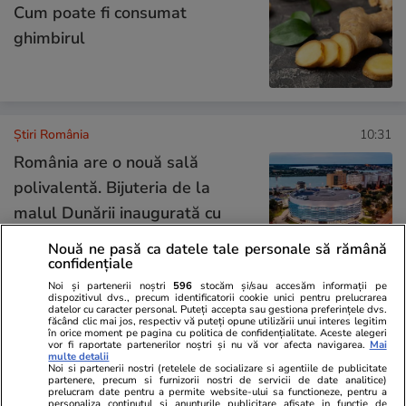
Cum poate fi consumat
ghimbirul
Știri România
10:31
România are o nouă sală
polivalentă. Bijuteria de la
malul Dunării inaugurată cu
meci în campionatul european
Nouă ne pasă ca datele tale personale să rămână
de baschet
confidențiale
Noi și partenerii noștri
596
stocăm și/sau accesăm informații pe
dispozitivul dvs., precum identificatorii cookie unici pentru prelucrarea
datelor cu caracter personal. Puteți accepta sau gestiona preferințele dvs.
Știri România
10:00
făcând clic mai jos, respectiv vă puteți opune utilizării unui interes legitim
în orice moment pe pagina cu politica de confidențialitate. Aceste alegeri
vor fi raportate partenerilor noștri și nu vă vor afecta navigarea.
Mai
Matematica „Prințului”: Paul Al
Analiză
multe detalii
Noi si partenerii nostri (retelele de socializare si agentiile de publicitate
României a fugit aproape 6 ani
partenere, precum si furnizorii nostri de servicii de date analitice)
prelucram date pentru a permite website-ului sa functioneze, pentru a
pentru o pedeapsă de care
personaliza continutul si anunturile publicitare afisate in functie de