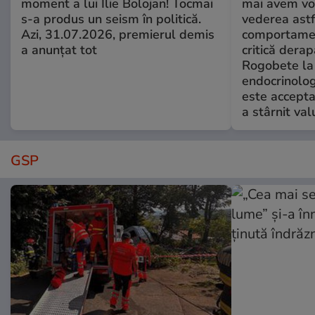
moment a lui Ilie Bolojan! Tocmai
mai avem vo
s-a produs un seism în politică.
vederea astf
Azi, 31.07.2026, premierul demis
comportamen
a anunțat tot
critică derap
Rogobete la
endocrinolog
este accepta
a stârnit valu
GSP