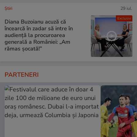
Ştiri
29 iul.
Exclusiv
Diana Buzoianu acuză că
încearcă în zadar să intre în
audiență la procuroarea
generală a României: „Am
rămas șocată!”
PARTENERI