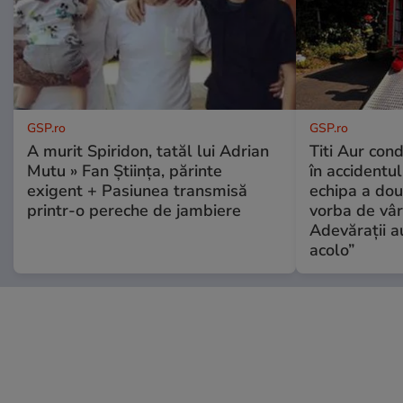
GSP.ro
GSP.ro
A murit Spiridon, tatăl lui Adrian
Titi Aur con
Mutu » Fan Știința, părinte
în accidentul
exigent + Pasiunea transmisă
echipa a dou
printr-o pereche de jambiere
vorba de vâr
Adevărații a
acolo”