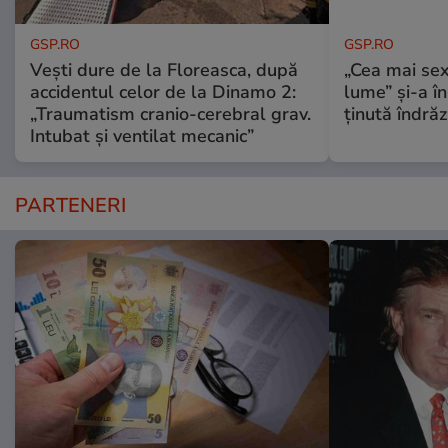
GSP.RO
GSP.RO
Vești dure de la Floreasca, după
„Cea mai sex
accidentul celor de la Dinamo 2:
lume” și-a în
„Traumatism cranio-cerebral grav.
ținută îndră
Intubat și ventilat mecanic”
PARTENERI