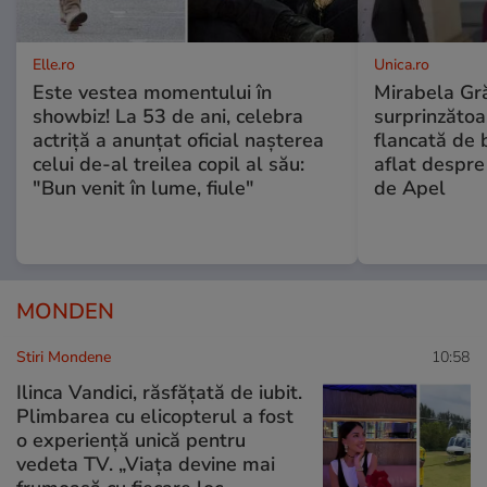
Elle.ro
Unica.ro
Este vestea momentului în
Mirabela Gră
showbiz! La 53 de ani, celebra
surprinzătoar
actriță a anunțat oficial nașterea
flancată de 
celui de-al treilea copil al său:
aflat despre
"Bun venit în lume, fiule"
de Apel
MONDEN
Stiri Mondene
10:58
Ilinca Vandici, răsfățată de iubit.
Plimbarea cu elicopterul a fost
o experiență unică pentru
vedeta TV. „Viața devine mai