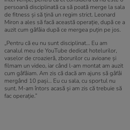
persoană disciplinată ca să poată merge la sala
de fitness și să țină un regim strict. Leonard
Miron a ales să facă această operație, după ce a
auzit cum gâfâia după ce mergea puțin pe jos.
„Pentru că eu nu sunt disciplinat… Eu am
canalul meu de YouTube dedicat hotelurilor,
vaselor de croazieră, zborurilor cu avioane și
filmam un video, iar când l-am montat am auzit
cum gâfâiam. Am zis că dacă am ajuns să gâfâi
mergând 10 pași… Eu cu sala, cu sportul nu
sunt. M-am întors acasă și am zis că trebuie să
fac operație.”