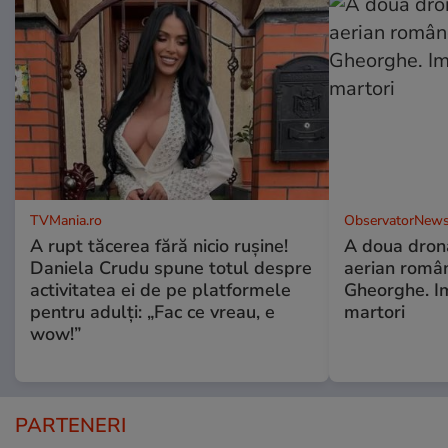
TVMania.ro
ObservatorNews
A rupt tăcerea fără nicio rușine!
A doua dronă
Daniela Crudu spune totul despre
aerian român
activitatea ei de pe platformele
Gheorghe. Im
pentru adulți: „Fac ce vreau, e
martori
wow!”
PARTENERI