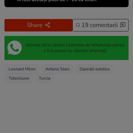
Share
19 comentarii
Abonați-vă la canalul Libertatea de WhatsApp pentru
a fi la curent cu ultimele informații
Leonard Miron
Antena Stars
Operatii estetice
Televiziune
Turcia