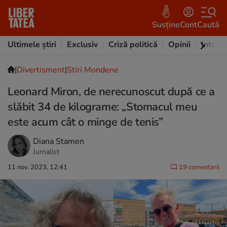
Susține
Cont
Caută
Ultimele știri
Exclusiv
Criză politică
Opinii
Intervi
|
Divertisment
|
Stiri Mondene
Leonard Miron, de nerecunoscut după ce a
slăbit 34 de kilograme: „Stomacul meu
este acum cât o minge de tenis”
Diana Stamen
Jurnalist
11 nov. 2023, 12:41
19 comentarii