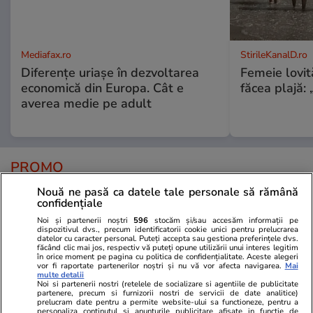
Mediafax.ro
StirileKanalD.ro
Diferențe uriașe în dezvoltarea
Femeie lovit
economică din Europa. Cât e
făcea plajă: „
averea medie pe adult
PROMO
Nouă ne pasă ca datele tale personale să rămână
confidențiale
Noi și partenerii noștri
596
stocăm și/sau accesăm informații pe
dispozitivul dvs., precum identificatorii cookie unici pentru prelucrarea
datelor cu caracter personal. Puteți accepta sau gestiona preferințele dvs.
făcând clic mai jos, respectiv vă puteți opune utilizării unui interes legitim
în orice moment pe pagina cu politica de confidențialitate. Aceste alegeri
vor fi raportate partenerilor noștri și nu vă vor afecta navigarea.
Mai
multe detalii
Noi si partenerii nostri (retelele de socializare si agentiile de publicitate
partenere, precum si furnizorii nostri de servicii de date analitice)
prelucram date pentru a permite website-ului sa functioneze, pentru a
personaliza continutul si anunturile publicitare afisate in functie de