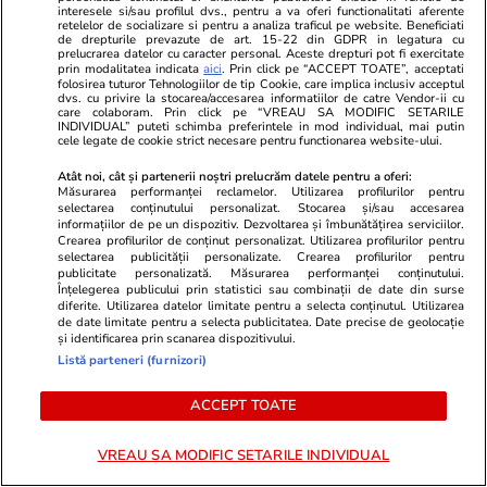
interesele si/sau profilul dvs., pentru a va oferi functionalitati aferente
retelelor de socializare si pentru a analiza traficul pe website. Beneficiati
de drepturile prevazute de art. 15-22 din GDPR in legatura cu
prelucrarea datelor cu caracter personal. Aceste drepturi pot fi exercitate
Advertorial
Advertorial
prin modalitatea indicata
aici
. Prin click pe “ACCEPT TOATE”, acceptati
Smart is the new chic: Cum ne
Înscrie-te ac
folosirea tuturor Tehnologiilor de tip Cookie, care implica inclusiv acceptul
dvs. cu privire la stocarea/accesarea informatiilor de catre Vendor-ii cu
ajută tehnologia să ne reinventăm
voucher de 5
care colaboram. Prin click pe “VREAU SA MODIFIC SETARILE
INDIVIDUAL” puteti schimba preferintele in mod individual, mai putin
cele legate de cookie strict necesare pentru functionarea website-ului.
Atât noi, cât și partenerii noștri prelucrăm datele pentru a oferi:
PARTENERI
Măsurarea performanței reclamelor. Utilizarea profilurilor pentru
selectarea conținutului personalizat. Stocarea și/sau accesarea
informațiilor de pe un dispozitiv. Dezvoltarea și îmbunătățirea serviciilor.
Crearea profilurilor de conținut personalizat. Utilizarea profilurilor pentru
selectarea publicității personalizate. Crearea profilurilor pentru
publicitate personalizată. Măsurarea performanței conținutului.
Înțelegerea publicului prin statistici sau combinații de date din surse
diferite. Utilizarea datelor limitate pentru a selecta conținutul. Utilizarea
de date limitate pentru a selecta publicitatea. Date precise de geolocație
și identificarea prin scanarea dispozitivului.
Listă parteneri (furnizori)
ACCEPT TOATE
VREAU SA MODIFIC SETARILE INDIVIDUAL
Wowbiz.ro
Redactia.ro