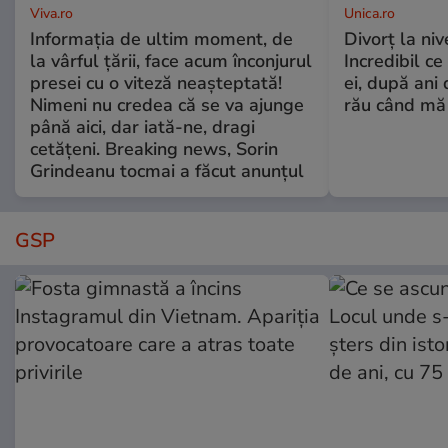
Viva.ro
Unica.ro
Informația de ultim moment, de
Divorț la nive
la vârful țării, face acum înconjurul
Incredibil ce
presei cu o viteză neașteptată!
ei, după ani 
Nimeni nu credea că se va ajunge
rău când mă
până aici, dar iată-ne, dragi
cetățeni. Breaking news, Sorin
Grindeanu tocmai a făcut anunțul
GSP