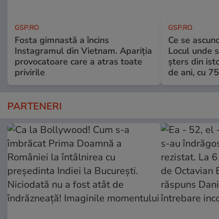
GSP.RO
GSP.RO
Fosta gimnastă a încins
Ce se ascund
Instagramul din Vietnam. Apariția
Locul unde s-
provocatoare care a atras toate
șters din ist
privirile
de ani, cu 7
PARTENERI