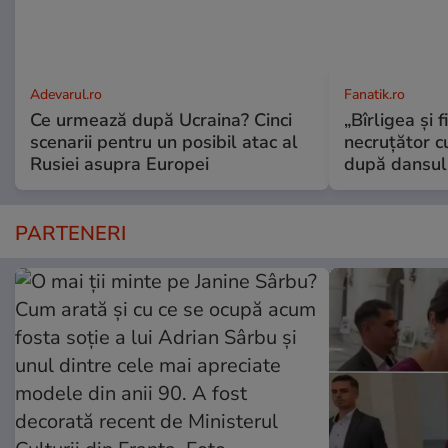
Adevarul.ro
Fanatik.ro
Ce urmează după Ucraina? Cinci
„Bîrligea şi 
scenarii pentru un posibil atac al
necruţător 
Rusiei asupra Europei
după dansul 
PARTENERI