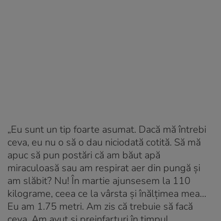
„Eu sunt un tip foarte asumat. Dacă mă întrebi
ceva, eu nu o să o dau niciodată cotită. Să mă
apuc să pun postări că am băut apă
miraculoasă sau am respirat aer din pungă și
am slăbit? Nu! În martie ajunsesem la 110
kilograme, ceea ce la vârsta și înălțimea mea…
Eu am 1.75 metri. Am zis că trebuie să facă
ceva. Am avut și preinfarturi în timpul