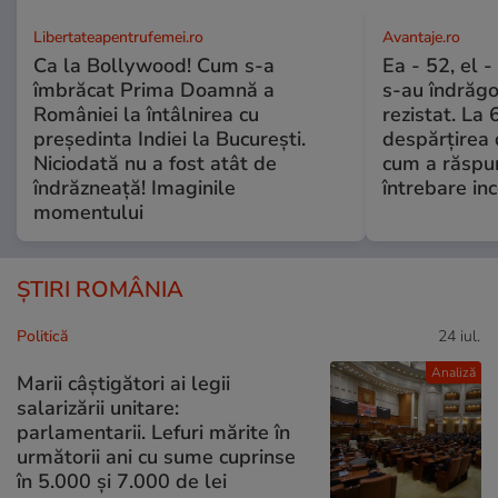
Libertateapentrufemei.ro
Avantaje.ro
Ca la Bollywood! Cum s-a
Ea - 52, el 
îmbrăcat Prima Doamnă a
s-au îndrăgos
României la întâlnirea cu
rezistat. La 
președinta Indiei la București.
despărțirea 
Niciodată nu a fost atât de
cum a răspu
îndrăzneață! Imaginile
întrebare i
momentului
ȘTIRI ROMÂNIA
Politică
24 iul.
Analiză
Marii câștigători ai legii
salarizării unitare:
parlamentarii. Lefuri mărite în
următorii ani cu sume cuprinse
în 5.000 și 7.000 de lei