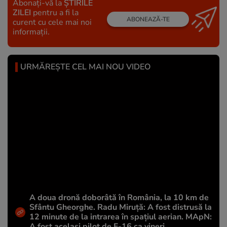
Abonați-vă la
ȘTIRILE
ZILEI
pentru a fi la
ABONEAZĂ-TE
curent cu cele mai noi
informații.
URMĂREȘTE CEL MAI NOU VIDEO
A doua dronă doborâtă în România, la 10 km de
Sfântu Gheorghe. Radu Miruță: A fost distrusă la
12 minute de la intrarea în spațiul aerian. MApN:
A fost același pilot de F-16 ca vineri