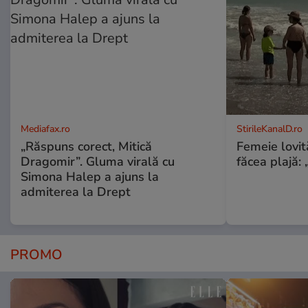
Mediafax.ro
StirileKanalD.ro
„Răspuns corect, Mitică
Femeie lovit
Dragomir”. Gluma virală cu
făcea plajă: „
Simona Halep a ajuns la
admiterea la Drept
PROMO