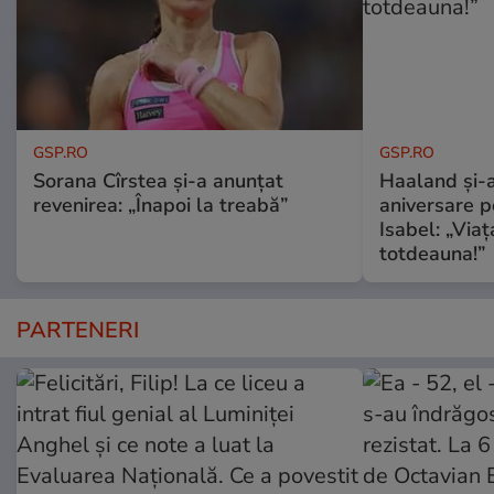
GSP.RO
GSP.RO
Sorana Cîrstea și-a anunțat
Haaland și-a
revenirea: „Înapoi la treabă”
aniversare pe
Isabel: „Via
totdeauna!”
PARTENERI