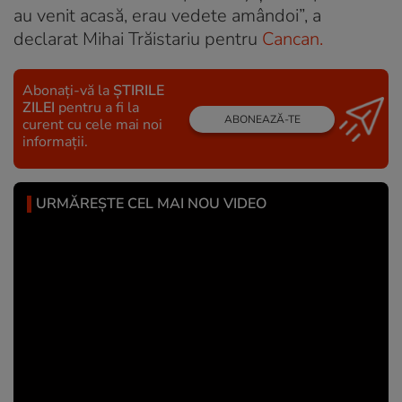
au venit acasă, erau vedete amândoi”, a
declarat Mihai Trăistariu pentru
Cancan.
Abonați-vă la
ȘTIRILE
ZILEI
pentru a fi la
ABONEAZĂ-TE
curent cu cele mai noi
informații.
URMĂREȘTE CEL MAI NOU VIDEO