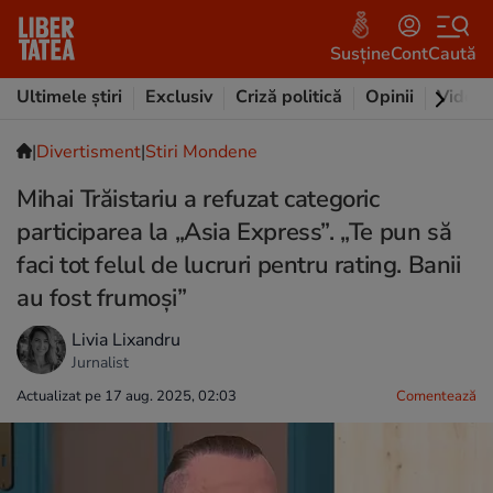
Susține
Cont
Caută
Ultimele știri
Exclusiv
Criză politică
Opinii
Video
|
Divertisment
|
Stiri Mondene
Mihai Trăistariu a refuzat categoric
participarea la „Asia Express”. „Te pun să
faci tot felul de lucruri pentru rating. Banii
au fost frumoși”
Livia Lixandru
Jurnalist
Actualizat pe 17 aug. 2025, 02:03
Comentează