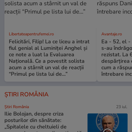
Libertateapentrufemei.ro
Avantaje.ro
Felicitări, Filip! La ce liceu a intrat
Ea - 52, el 
fiul genial al Luminiței Anghel și
s-au îndrăgos
ce note a luat la Evaluarea
rezistat. La 
Națională. Ce a povestit solista
despărțirea 
acum a stârnit un val de reacții
cum a răspu
“Primul pe lista lui de…”
întrebare i
ȘTIRI ROMÂNIA
Știri România
23 iul.
Ilie Bolojan, despre criza
posturilor din sănătate:
„Spitalele cu cheltuieli de