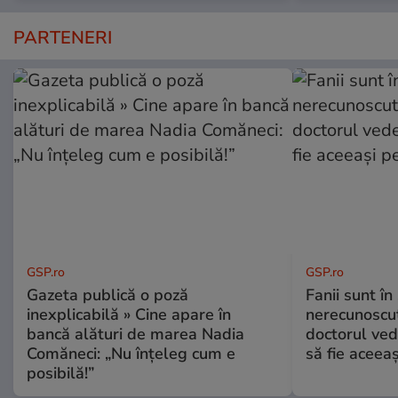
PARTENERI
GSP.ro
GSP.ro
Gazeta publică o poză
Fanii sunt în 
inexplicabilă » Cine apare în
nerecunoscut
bancă alături de marea Nadia
doctorul ved
Comăneci: „Nu înțeleg cum e
să fie aceea
posibilă!”