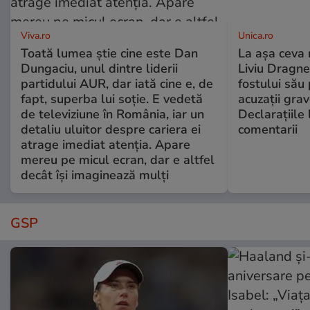
Viva.ro
Unica.ro
Toată lumea știe cine este Dan
La așa ceva 
Dungaciu, unul dintre liderii
Liviu Dragne
partidului AUR, dar iată cine e, de
fostului său 
fapt, superba lui soție. E vedetă
acuzații grav
de televiziune în România, iar un
Declarațiile 
detaliu uluitor despre cariera ei
comentarii
atrage imediat atenția. Apare
mereu pe micul ecran, dar e altfel
decât își imaginează mulți
GSP