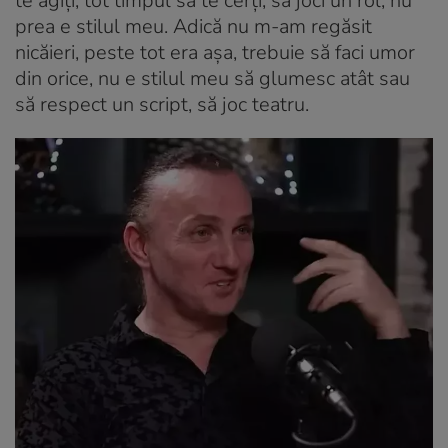
te agiți, tot timpul să te cerți, să joci un rol, nu
prea e stilul meu. Adică nu m-am regăsit
nicăieri, peste tot era așa, trebuie să faci umor
din orice, nu e stilul meu să glumesc atât sau
să respect un script, să joc teatru.