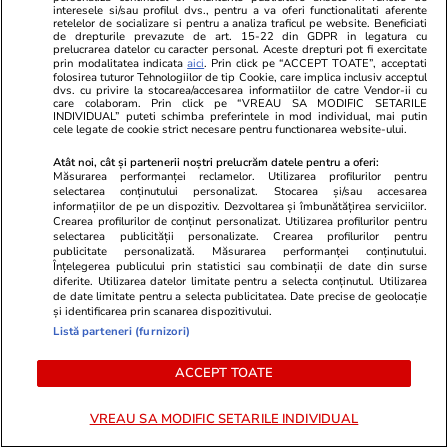
interesele si/sau profilul dvs., pentru a va oferi functionalitati aferente
retelelor de socializare si pentru a analiza traficul pe website. Beneficiati
de drepturile prevazute de art. 15-22 din GDPR in legatura cu
prelucrarea datelor cu caracter personal. Aceste drepturi pot fi exercitate
prin modalitatea indicata
aici
. Prin click pe “ACCEPT TOATE”, acceptati
folosirea tuturor Tehnologiilor de tip Cookie, care implica inclusiv acceptul
dvs. cu privire la stocarea/accesarea informatiilor de catre Vendor-ii cu
care colaboram. Prin click pe “VREAU SA MODIFIC SETARILE
INDIVIDUAL” puteti schimba preferintele in mod individual, mai putin
cele legate de cookie strict necesare pentru functionarea website-ului.
Vacanțe și Cultură
23 iul.
Sănătate și Fitn
Atât noi, cât și partenerii noștri prelucrăm datele pentru a oferi:
Măsurarea performanței reclamelor. Utilizarea profilurilor pentru
Top 10 insule din lume mai puțin
Încă un bebe
selectarea conținutului personalizat. Stocarea și/sau accesarea
informațiilor de pe un dispozitiv. Dezvoltarea și îmbunătățirea serviciilor.
cunoscute de vizitat în 2026. Trei
așteptând un
Crearea profilurilor de conținut personalizat. Utilizarea profilurilor pentru
selectarea publicității personalizate. Crearea profilurilor pentru
destinații se află în Europa: „O
ATI de la Spi
publicitate personalizată. Măsurarea performanței conținutului.
Înțelegerea publicului prin statistici sau combinații de date din surse
experiență de neuitat”
Cîrstoveanu
diferite. Utilizarea datelor limitate pentru a selecta conținutul. Utilizarea
de date limitate pentru a selecta publicitatea. Date precise de geolocație
posturilor e
și identificarea prin scanarea dispozitivului.
când ești în 
Listă parteneri (furnizori)
ACCEPT TOATE
Lifestyle
18 iul.
VREAU SA MODIFIC SETARILE INDIVIDUAL