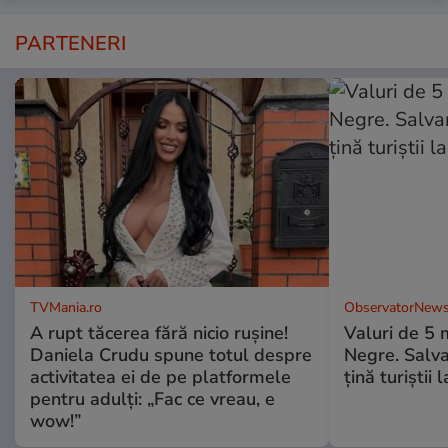
PARTENERI
TVMania.ro
ObservatorNews
A rupt tăcerea fără nicio rușine!
Valuri de 5 m
Daniela Crudu spune totul despre
Negre. Salva
activitatea ei de pe platformele
ţină turiştii 
pentru adulți: „Fac ce vreau, e
wow!”