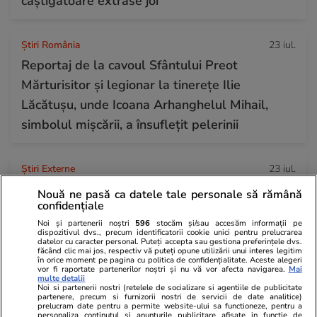
câștigătoare extrase joi
Știri România
23 iul.
Reportaj de la cavoul Sfântului Preot
Mărturisitor și legionar la tinerețe Ilie
Lăcătușu, unde Icoana Arhanghelul Mihail,
simbolul mișcării, a însuflețit pelerinii
Știri Externe
23 iul.
Directorul organizației de sinucidere asistată
Nouă ne pasă ca datele tale personale să rămână
confidențiale
Exit a murit la peste 3.000 de metri altitudine
Noi și partenerii noștri
596
stocăm și/sau accesăm informații pe
pe Muntele Fuji
dispozitivul dvs., precum identificatorii cookie unici pentru prelucrarea
datelor cu caracter personal. Puteți accepta sau gestiona preferințele dvs.
făcând clic mai jos, respectiv vă puteți opune utilizării unui interes legitim
în orice moment pe pagina cu politica de confidențialitate. Aceste alegeri
vor fi raportate partenerilor noștri și nu vă vor afecta navigarea.
Mai
multe detalii
Noi si partenerii nostri (retelele de socializare si agentiile de publicitate
partenere, precum si furnizorii nostri de servicii de date analitice)
prelucram date pentru a permite website-ului sa functioneze, pentru a
personaliza continutul si anunturile publicitare afisate in functie de