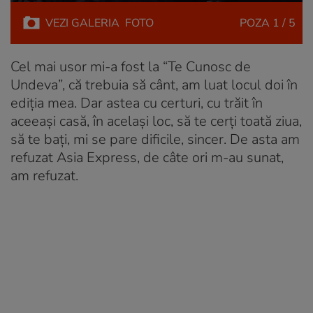
VEZI
GALERIA
FOTO
POZA
1 / 5
Cel mai usor mi-a fost la “Te Cunosc de
Undeva”, că trebuia să cânt, am luat locul doi în
ediția mea. Dar astea cu certuri, cu trăit în
aceeași casă, în același loc, să te cerți toată ziua,
să te bați, mi se pare dificile, sincer. De asta am
refuzat Asia Express, de câte ori m-au sunat,
am refuzat.