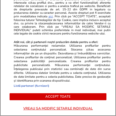
interesele si/sau profilul dvs., pentru a va oferi functionalitati aferente
Știri Externe
21 iul.
retelelor de socializare si pentru a analiza traficul pe website. Beneficiati
de drepturile prevazute de art. 15-22 din GDPR in legatura cu
„Politicienii vin și pleacă, pisicile rămân”:
prelucrarea datelor cu caracter personal. Aceste drepturi pot fi exercitate
prin modalitatea indicata
aici
. Prin click pe “ACCEPT TOATE”, acceptati
Motanul Larry a ajuns la al șaptelea premier
folosirea tuturor Tehnologiilor de tip Cookie, care implica inclusiv acceptul
dvs. cu privire la stocarea/accesarea informatiilor de catre Vendor-ii cu
care colaboram. Prin click pe “VREAU SA MODIFIC SETARILE
cu care împarte reședința de la 10 Downing
INDIVIDUAL” puteti schimba preferintele in mod individual, mai putin
cele legate de cookie strict necesare pentru functionarea website-ului.
Street
Atât noi, cât și partenerii noștri prelucrăm datele pentru a oferi:
Măsurarea performanței reclamelor. Utilizarea profilurilor pentru
selectarea conținutului personalizat. Stocarea și/sau accesarea
Citește mai multe
informațiilor de pe un dispozitiv. Dezvoltarea și îmbunătățirea serviciilor.
Crearea profilurilor de conținut personalizat. Utilizarea profilurilor pentru
selectarea publicității personalizate. Crearea profilurilor pentru
publicitate personalizată. Măsurarea performanței conținutului.
TRENDING
Înțelegerea publicului prin statistici sau combinații de date din surse
diferite. Utilizarea datelor limitate pentru a selecta conținutul. Utilizarea
de date limitate pentru a selecta publicitatea. Date precise de geolocație
Horoscop
21 iul.
și identificarea prin scanarea dispozitivului.
Listă parteneri (furnizori)
Horoscop 22 iulie 2026. Berbecii au ceva
important de învățat din excesele acestei zile,
ACCEPT TOATE
în special cele pe care le fac față de cei din
VREAU SA MODIFIC SETARILE INDIVIDUAL
familie