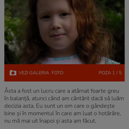
VEZI
GALERIA
FOTO
POZA
1 / 5
Ăsta a fost un lucru care a atârnat foarte greu
în balanță, atunci când am cântărit dacă să luăm
decizia asta. Eu sunt un om care o gândește
bine și în momentul în care am luat o hotărâre,
nu mă mai uit înapoi și asta am făcut.