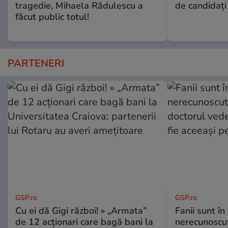
tragedie, Mihaela Rădulescu a
de candidaţi
făcut public totul!
PARTENERI
GSP.ro
GSP.ro
Cu ei dă Gigi război! » „Armata”
Fanii sunt în 
de 12 acționari care bagă bani la
nerecunoscut