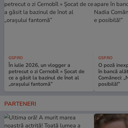
GSP.RO
GSP.RO
În iulie 2026, un vlogger a
O poză inexp
petrecut o zi Cernobîl » Șocat de
în bancă ală
ce a găsit la bazinul de înot al
Comăneci: „N
„orașului fantomă”
posibilă!”
PARTENERI