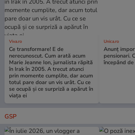
Viva.ro
Unica.ro
Ce transformare! E de
Anunț impor
nerecunoscut. Cum arată acum
pensionari. 
Marie Jeanne Ion, jurnalista răpită
începând de 
în Irak în 2005. A trecut atunci
prin momente cumplite, dar acum
totul pare doar un vis urât. Cu ce
se ocupă și ce surpriză a apărut în
viața ei
GSP