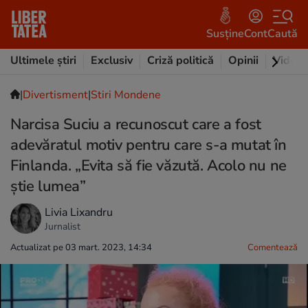
Susține
Cont
Caută
Ultimele știri
Exclusiv
Criză politică
Opinii
Video
|
Divertisment
|
Stiri Mondene
Narcisa Suciu a recunoscut care a fost
adevăratul motiv pentru care s-a mutat în
Finlanda. „Evita să fie văzută. Acolo nu ne
știe lumea”
Livia Lixandru
Jurnalist
Actualizat pe 03 mart. 2023, 14:34
Comentează