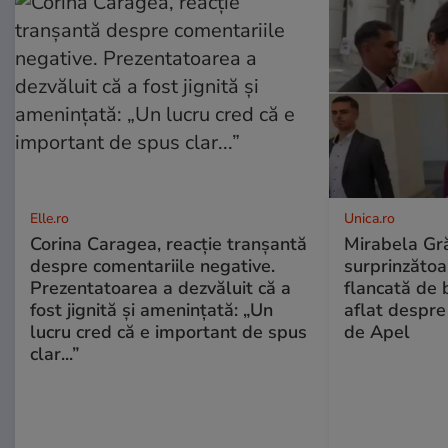
Elle.ro
Unica.ro
Corina Caragea, reacție tranșantă
Mirabela Gră
despre comentariile negative.
surprinzătoar
Prezentatoarea a dezvăluit că a
flancată de 
fost jignită și amenințată: „Un
aflat despre
lucru cred că e important de spus
de Apel
clar...”