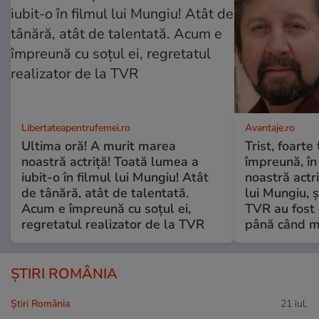
Libertateapentrufemei.ro
Avantaje.ro
Ultima oră! A murit marea
Trist, foarte
noastră actriță! Toată lumea a
împreună, în
iubit-o în filmul lui Mungiu! Atât
noastră actri
de tânără, atât de talentată.
lui Mungiu, ș
Acum e împreună cu soțul ei,
TVR au fost 
regretatul realizator de la TVR
până când mo
ȘTIRI ROMÂNIA
Știri România
21 iul.