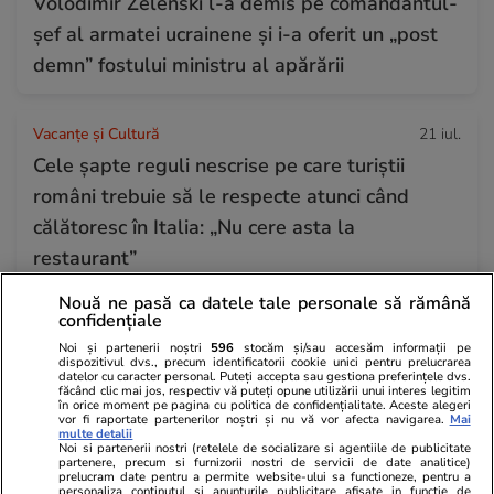
Volodimir Zelenski l-a demis pe comandantul-
șef al armatei ucrainene și i-a oferit un „post
demn” fostului ministru al apărării
Vacanțe și Cultură
21 iul.
Cele șapte reguli nescrise pe care turiștii
români trebuie să le respecte atunci când
călătoresc în Italia: „Nu cere asta la
restaurant”
Nouă ne pasă ca datele tale personale să rămână
confidențiale
Știri Externe
21 iul.
Noi și partenerii noștri
596
stocăm și/sau accesăm informații pe
Franța interzice rețelele de socializare pentru
dispozitivul dvs., precum identificatorii cookie unici pentru prelucrarea
datelor cu caracter personal. Puteți accepta sau gestiona preferințele dvs.
minorii sub 15 ani, o premieră în Europa.
făcând clic mai jos, respectiv vă puteți opune utilizării unui interes legitim
în orice moment pe pagina cu politica de confidențialitate. Aceste alegeri
Proiectul de lege prevede şi interzicerea
vor fi raportate partenerilor noștri și nu vă vor afecta navigarea.
Mai
multe detalii
telefoanelor mobile în liceu
Noi si partenerii nostri (retelele de socializare si agentiile de publicitate
partenere, precum si furnizorii nostri de servicii de date analitice)
prelucram date pentru a permite website-ului sa functioneze, pentru a
personaliza continutul si anunturile publicitare afisate in functie de