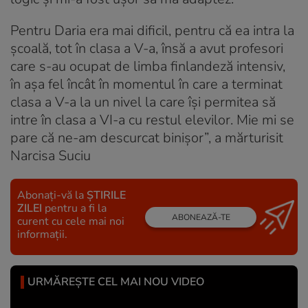
Pentru Daria era mai dificil, pentru că ea intra la
școală, tot în clasa a V-a, însă a avut profesori
care s-au ocupat de limba finlandeză intensiv,
în așa fel încât în momentul în care a terminat
clasa a V-a la un nivel la care își permitea să
intre în clasa a VI-a cu restul elevilor. Mie mi se
pare că ne-am descurcat binișor”, a mărturisit
Narcisa Suciu
Abonați-vă la
ȘTIRILE
ZILEI
pentru a fi la
ABONEAZĂ-TE
curent cu cele mai noi
informații.
URMĂREȘTE CEL MAI NOU VIDEO