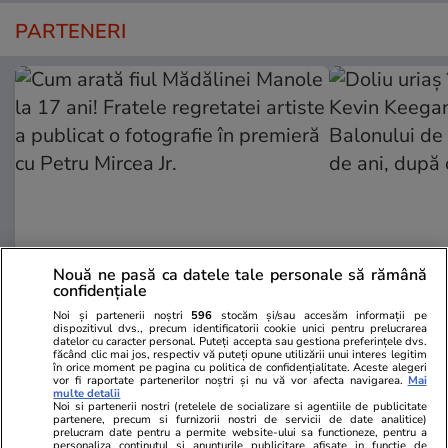
PARTENERI
Nouă ne pasă ca datele tale personale să rămână
confidențiale
Wowbiz.ro
Redactia.ro
Noi și partenerii noștri
596
stocăm și/sau accesăm informații pe
Cum arată fiul Mădălinei Manole
Doliu uriaș î
dispozitivul dvs., precum identificatorii cookie unici pentru prelucrarea
la 17 ani! Fratele regretatei
Kevin Keegan
datelor cu caracter personal. Puteți accepta sau gestiona preferințele dvs.
făcând clic mai jos, respectiv vă puteți opune utilizării unui interes legitim
artiste a publicat o fotografie în
Balonului de
în orice moment pe pagina cu politica de confidențialitate. Aceste alegeri
vor fi raportate partenerilor noștri și nu vă vor afecta navigarea.
Mai
premieră cu Petru Mircea Jr.
de ani, după
multe detalii
Noi si partenerii nostri (retelele de socializare si agentiile de publicitate
partenere, precum si furnizorii nostri de servicii de date analitice)
prelucram date pentru a permite website-ului sa functioneze, pentru a
personaliza continutul si anunturile publicitare afisate in functie de