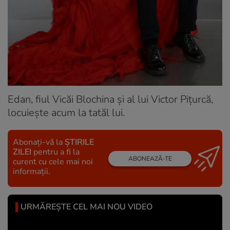
Edan, fiul Vicăi Blochina și al lui Victor Pițurcă,
locuiește acum la tatăl lui.
Abonați-vă la
ȘTIRILE
ZILEI
pentru a fi la
ABONEAZĂ-TE
curent cu cele mai noi
informații.
URMĂREȘTE CEL MAI NOU VIDEO