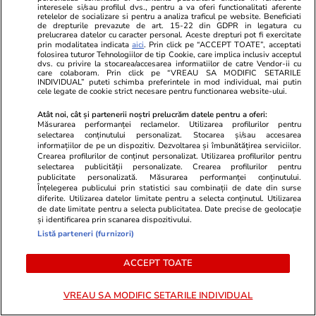
POLITIC
interesele si/sau profilul dvs., pentru a va oferi functionalitati aferente
retelelor de socializare si pentru a analiza traficul pe website. Beneficiati
de drepturile prevazute de art. 15-22 din GDPR in legatura cu
Politică
09:02
prelucrarea datelor cu caracter personal. Aceste drepturi pot fi exercitate
prin modalitatea indicata
aici
. Prin click pe “ACCEPT TOATE”, acceptati
folosirea tuturor Tehnologiilor de tip Cookie, care implica inclusiv acceptul
Exclusiv
dvs. cu privire la stocarea/accesarea informatiilor de catre Vendor-ii cu
care colaboram. Prin click pe “VREAU SA MODIFIC SETARILE
Culise și stenograme din
INDIVIDUAL” puteti schimba preferintele in mod individual, mai putin
cele legate de cookie strict necesare pentru functionarea website-ului.
ședința cu scântei de la PNL:
„Vânătoare de vrăjitoare”
Atât noi, cât și partenerii noștri prelucrăm datele pentru a oferi:
Măsurarea performanței reclamelor. Utilizarea profilurilor pentru
selectarea conținutului personalizat. Stocarea și/sau accesarea
informațiilor de pe un dispozitiv. Dezvoltarea și îmbunătățirea serviciilor.
Crearea profilurilor de conținut personalizat. Utilizarea profilurilor pentru
selectarea publicității personalizate. Crearea profilurilor pentru
publicitate personalizată. Măsurarea performanței conținutului.
Politică
20 iul.
Înțelegerea publicului prin statistici sau combinații de date din surse
diferite. Utilizarea datelor limitate pentru a selecta conținutul. Utilizarea
de date limitate pentru a selecta publicitatea. Date precise de geolocație
Conducerile a 6 filiale PNL au
și identificarea prin scanarea dispozitivului.
fost dizolvate în ședința Biroului
Listă parteneri (furnizori)
Politic Național. Ce lideri au fost
ACCEPT TOATE
demiși de Ilie Bolojan
VREAU SA MODIFIC SETARILE INDIVIDUAL