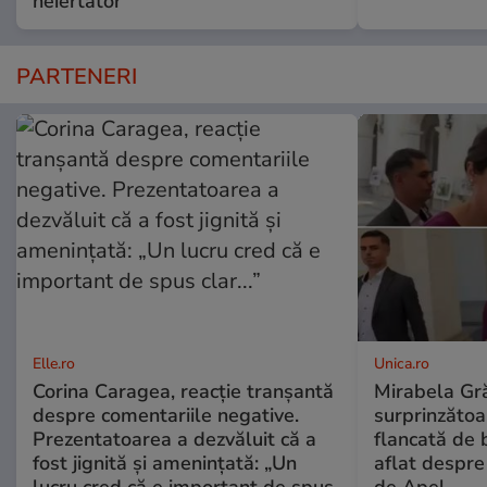
neiertător”
PARTENERI
Elle.ro
Unica.ro
Corina Caragea, reacție tranșantă
Mirabela Gră
despre comentariile negative.
surprinzătoar
Prezentatoarea a dezvăluit că a
flancată de 
fost jignită și amenințată: „Un
aflat despre
lucru cred că e important de spus
de Apel