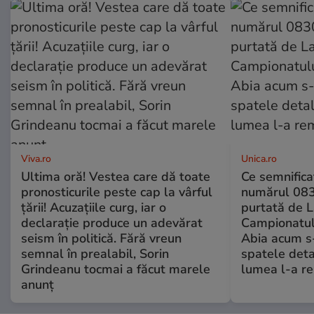
Viva.ro
Unica.ro
Ultima oră! Vestea care dă toate
Ce semnificaț
pronosticurile peste cap la vârful
numărul 083
țării! Acuzațiile curg, iar o
purtată de L
declarație produce un adevărat
Campionatul
seism în politică. Fără vreun
Abia acum s-
semnal în prealabil, Sorin
spatele deta
Grindeanu tocmai a făcut marele
lumea l-a r
anunț