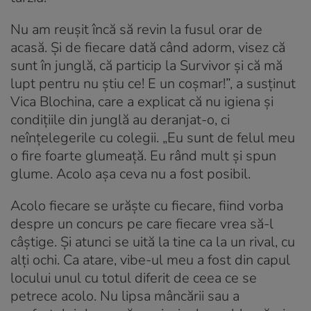
Nu am reușit încă să revin la fusul orar de
acasă. Și de fiecare dată când adorm, visez că
sunt în junglă, că particip la Survivor și că mă
lupt pentru nu știu ce! E un coșmar!”, a susținut
Vica Blochina, care a explicat că nu igiena și
condițiile din junglă au deranjat-o, ci
neînțelegerile cu colegii. „Eu sunt de felul meu
o fire foarte glumeață. Eu rând mult și spun
glume. Acolo așa ceva nu a fost posibil.
Acolo fiecare se urăște cu fiecare, fiind vorba
despre un concurs pe care fiecare vrea să-l
câștige. Și atunci se uită la tine ca la un rival, cu
alți ochi. Ca atare, vibe-ul meu a fost din capul
locului unul cu totul diferit de ceea ce se
petrece acolo. Nu lipsa mâncării sau a