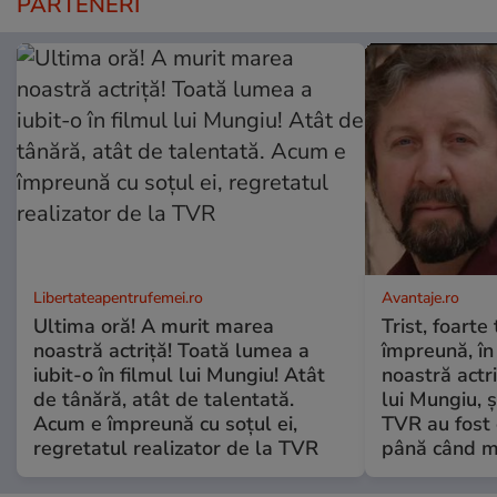
PARTENERI
Libertateapentrufemei.ro
Avantaje.ro
Ultima oră! A murit marea
Trist, foarte
noastră actriță! Toată lumea a
împreună, în
iubit-o în filmul lui Mungiu! Atât
noastră actri
de tânără, atât de talentată.
lui Mungiu, ș
Acum e împreună cu soțul ei,
TVR au fost 
regretatul realizator de la TVR
până când mo