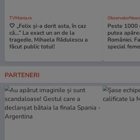
TVMania.ro
ObservatorNews
🤍 „Felix și-a dorit asta, în caz
Peste 1000 
că…” La exact un an de la
putea apărea
tragedie, Mihaela Rădulescu a
României. Fa
făcut public totul!
special feme
PARTENERI