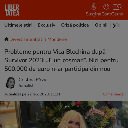
Susține
Cont
Caută
Ultimele știri
Exclusiv
Criză politică
Opinii
Video
|
Divertisment
|
Stiri Mondene
Probleme pentru Vica Blochina după
Survivor 2023: „E un coșmar!”. Nici pentru
500.000 de euro n-ar participa din nou
Cristina Pîrvu
Jurnalist
Actualizat pe 22 feb. 2023, 11:21
Comentează