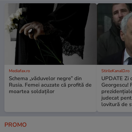
Mediafax.ro
StirileKanalD.ro
Schema „văduvelor negre” din
UPDATE Zi d
Rusia. Femei acuzate că profită de
Georgescu! F
moartea soldaților
prezidențiale
judecat pent
lovitură de s
PROMO