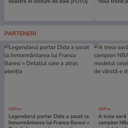
noastre în costum de baie [FOTO]
Noul trend p
PARTENERI
GSP.ro
GSP.ro
Legendarul portar Dida a șocat la
A treia oară
înmormântarea lui Franco Baresi »
campion NBA