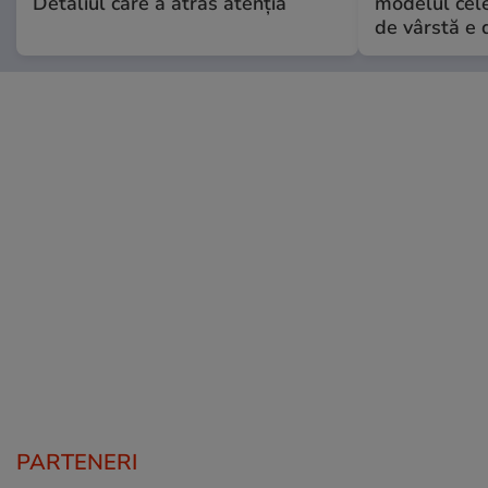
Detaliul care a atras atenția
modelul cele
de vârstă e 
PARTENERI