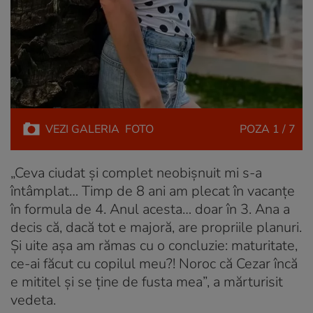
VEZI
GALERIA
FOTO
POZA
1 / 7
„Ceva ciudat și complet neobișnuit mi s-a
întâmplat… Timp de 8 ani am plecat în vacanțe
în formula de 4. Anul acesta… doar în 3. Ana a
decis că, dacă tot e majoră, are propriile planuri.
Și uite așa am rămas cu o concluzie: maturitate,
ce-ai făcut cu copilul meu?! Noroc că Cezar încă
e mititel și se ține de fusta mea”, a mărturisit
vedeta.