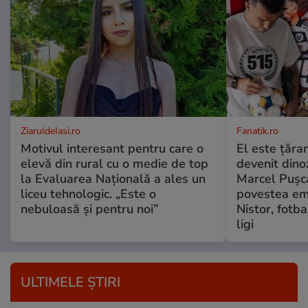
ZiaruldeIasi.ro
Fanatik.ro
Motivul interesant pentru care o
El este țăra
elevă din rural cu o medie de top
devenit dino
la Evaluarea Națională a ales un
Marcel Pușc
liceu tehnologic. „Este o
povestea em
nebuloasă și pentru noi”
Nistor, fotba
ligi
ULTIMELE ȘTIRI