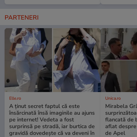
PARTENERI
Elle.ro
Unica.ro
A ținut secret faptul că este
Mirabela Gră
însărcinată însă imaginile au ajuns
surprinzătoar
pe internet! Vedeta a fost
flancată de 
surprinsă pe stradă, iar burtica de
aflat despre
gravidă dovedește că va deveni în
de Apel