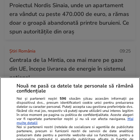
Proiectul Nordis Sinaia, unde un apartament
era vândut cu peste 470.000 de euro, a rămas
doar o groapă abandonată printre buruieni. Ce
spun autoritățile din oraș
Știri România
09:25
Centrala de la Mintia, cea mai mare pe gaze
din UE, începe livrarea de energie în sistemul
național
Nouă ne pasă ca datele tale personale să rămână
confidențiale
Știri România
14:57
Noi și partenerii noștri
596
stocăm și/sau accesăm informații pe
dispozitivul dvs., precum identificatorii cookie unici pentru prelucrarea
Schimbarea la Față a Domnului 2026 – tradiții
datelor cu caracter personal. Puteți accepta sau gestiona preferințele dvs.
făcând clic mai jos, respectiv vă puteți opune utilizării unui interes legitim
și superstiții
în orice moment pe pagina cu politica de confidențialitate. Aceste alegeri
vor fi raportate partenerilor noștri și nu vă vor afecta navigarea.
Mai
multe detalii
Noi si partenerii nostri (retelele de socializare si agentiile de publicitate
partenere, precum si furnizorii nostri de servicii de date analitice)
prelucram date pentru a permite website-ului sa functioneze, pentru a
personaliza continutul si anunturile publicitare afisate in functie de