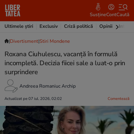
Susține
Cont
Caută
Ultimele știri
Exclusiv
Criză politică
Opinii
Intervi
|
Divertisment
|
Stiri Mondene
Roxana Ciuhulescu, vacanță în formulă
incompletă. Decizia fiicei sale a luat-o prin
surprindere
Andreea Romaniuc Archip
Actualizat pe 07 iul. 2026, 02:02
Comentează