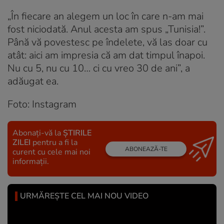
„În fiecare an alegem un loc în care n-am mai
fost niciodată. Anul acesta am spus „Tunisia!”.
Până vă povestesc pe îndelete, vă las doar cu
atât: aici am impresia că am dat timpul înapoi.
Nu cu 5, nu cu 10… ci cu vreo 30 de ani”, a
adăugat ea.
Foto: Instagram
Abonați-vă la
ȘTIRILE
ZILEI
pentru a fi la
ABONEAZĂ-TE
curent cu cele mai noi
informații.
URMĂREȘTE CEL MAI NOU VIDEO