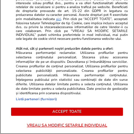
interesele si/sau profilul dvs., pentru a va oferi functionalitati aferente
retelelor de socializare si pentru a analiza traficul pe website. Beneficiati
de drepturile prevazute de art. 15-22 din GDPR in legatura cu
prelucrarea datelor cu caracter personal. Aceste drepturi pot fi exercitate
prin modalitatea indicata
aici
. Prin click pe “ACCEPT TOATE”, acceptati
folosirea tuturor Tehnologiilor de tip Cookie, care implica inclusiv acceptul
dvs. cu privire la stocarea/accesarea informatiilor de catre Vendor-ii cu
care colaboram. Prin click pe “VREAU SA MODIFIC SETARILE
INDIVIDUAL” puteti schimba preferintele in mod individual, mai putin
cele legate de cookie strict necesare pentru functionarea website-ului.
Atât noi, cât și partenerii noștri prelucrăm datele pentru a oferi:
Măsurarea performanței reclamelor. Utilizarea profilurilor pentru
selectarea conținutului personalizat. Stocarea și/sau accesarea
Lifestyle
16:48
Vacanțe și Cultu
informațiilor de pe un dispozitiv. Dezvoltarea și îmbunătățirea serviciilor.
Crearea profilurilor de conținut personalizat. Utilizarea profilurilor pentru
20 de expresii de bază în greacă
Locul din Ro
selectarea publicității personalizate. Crearea profilurilor pentru
publicitate personalizată. Măsurarea performanței conținutului.
pe care să le știi în vacanță
european ală
Înțelegerea publicului prin statistici sau combinații de date din surse
diferite. Utilizarea datelor limitate pentru a selecta conținutul. Utilizarea
atins 4,5 mil
de date limitate pentru a selecta publicitatea. Date precise de geolocație
și identificarea prin scanarea dispozitivului.
aduce o atra
Listă parteneri (furnizori)
ACCEPT TOATE
Bani și Afaceri
04 aug.
VREAU SA MODIFIC SETARILE INDIVIDUAL