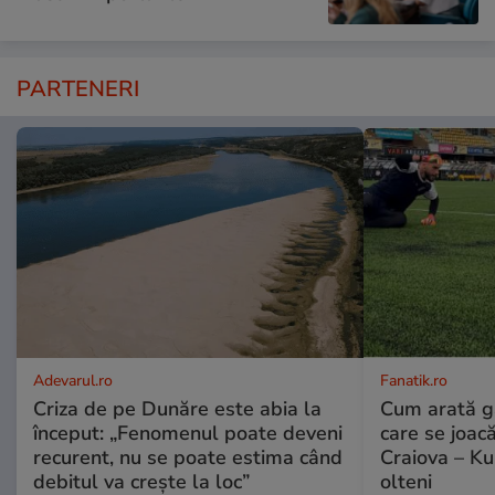
PARTENERI
Adevarul.ro
Fanatik.ro
Criza de pe Dunăre este abia la
Cum arată ga
început: „Fenomenul poate deveni
care se joac
recurent, nu se poate estima când
Craiova – K
debitul va crește la loc”
olteni