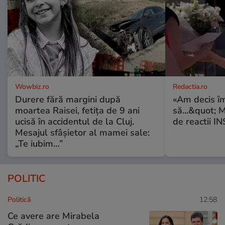
Wowbiz.ro
Redactia.ro
Durere fără margini după
«Am decis î
moartea Raisei, fetița de 9 ani
să...&quot; 
ucisă în accidentul de la Cluj.
de reactii 
Mesajul sfâșietor al mamei sale:
„Te iubim…”
POLITIC
Politică
12:58
Ce avere are Mirabela