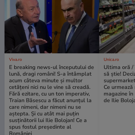
Viva.ro
Unica.ro
E breaking news-ul începutului de
Ultima oră / 
lună, dragi români! S-a întâmplat
să știe! Deci
acum câteva minute și multor
supermarketu
cetățeni nici nu le vine să creadă.
Ce urmează s
Fără ezitare, cu un ton imperativ,
magazine în 
Traian Băsescu a făcut anunțul la
de Ilie Boloj
care nimeni, dar nimeni nu se
aștepta. Și cu atât mai puțin
susținătorii lui Ilie Bolojan! Ce a
spus fostul președinte al
României