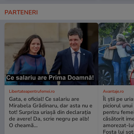
PARTENERI
Libertateapentrufemei.ro
Avantaje.ro
Gata, e oficial! Ce salariu are
Îl știi pe ur
Mirabela Grădinaru, dar asta nu e
piciorul unui
tot! Surpriza uriașă din declarația
pentru femei
de avere! Da, scrie negru pe alb!
căsătorit ime
O cheamă…
amorezat-lul
Fosta lui soț