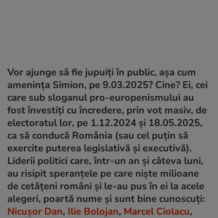
Vor ajunge să fie jupuiți în public, așa cum
amenința Simion, pe 9.03.2025? Cine? Ei, cei
care sub sloganul pro-europenismului au
fost învestiți cu încredere, prin vot masiv, de
electoratul lor, pe 1.12.2024 și 18.05.2025,
ca să conducă România (sau cel puțin să
exercite puterea legislativă și executivă).
Liderii politici care, într-un an și câteva luni,
au risipit speranțele pe care niște milioane
de cetățeni români și le-au pus în ei la acele
alegeri, poartă nume și sunt bine cunoscuți:
Nicușor Dan
,
Ilie Bolojan
,
Marcel Ciolacu
,