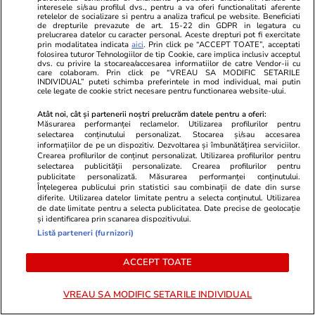
interesele si/sau profilul dvs., pentru a va oferi functionalitati aferente
retelelor de socializare si pentru a analiza traficul pe website. Beneficiati
de drepturile prevazute de art. 15-22 din GDPR in legatura cu
prelucrarea datelor cu caracter personal. Aceste drepturi pot fi exercitate
prin modalitatea indicata
aici
. Prin click pe “ACCEPT TOATE”, acceptati
folosirea tuturor Tehnologiilor de tip Cookie, care implica inclusiv acceptul
dvs. cu privire la stocarea/accesarea informatiilor de catre Vendor-ii cu
care colaboram. Prin click pe “VREAU SA MODIFIC SETARILE
INDIVIDUAL” puteti schimba preferintele in mod individual, mai putin
cele legate de cookie strict necesare pentru functionarea website-ului.
Atât noi, cât și partenerii noștri prelucrăm datele pentru a oferi:
TVMania.ro
ObservatorNews
Măsurarea performanței reclamelor. Utilizarea profilurilor pentru
selectarea conținutului personalizat. Stocarea și/sau accesarea
Fără filtre pe plajă! Cele mai
A plătit 75.
informațiilor de pe un dispozitiv. Dezvoltarea și îmbunătățirea serviciilor.
spectaculoase poze cu vedetele
apartament
Crearea profilurilor de conținut personalizat. Utilizarea profilurilor pentru
selectarea publicității personalizate. Crearea profilurilor pentru
noastre în costum de baie [FOTO]
Residence. 
publicitate personalizată. Măsurarea performanței conținutului.
urmat: "Am 
Înțelegerea publicului prin statistici sau combinații de date din surse
diferite. Utilizarea datelor limitate pentru a selecta conținutul. Utilizarea
de date limitate pentru a selecta publicitatea. Date precise de geolocație
și identificarea prin scanarea dispozitivului.
Listă parteneri (furnizori)
PARTENERI
ACCEPT TOATE
VREAU SA MODIFIC SETARILE INDIVIDUAL