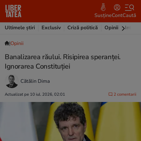
Susține
Cont
Caută
Ultimele știri
Exclusiv
Criză politică
Opinii
Intervi
|
Opinii
Banalizarea răului. Risipirea speranței.
Ignorarea Constituției
Cătălin Dima
Actualizat pe 10 iul. 2026, 02:01
2 comentarii