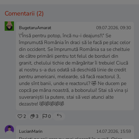
Comentarii
(2)
BugetaruAmarat
09.07.2026, 09:30
\"Însă pentru potop, încă nu-i deajuns!\" Se
împrumută România în draci să le facă pe plac celor
din occident. Se împrumută România sa se cheltuie
de către primării pentru tot felul de borduri din
granit, chelului tichie de mărgăritar îi trebuie! Ciucă
al nostru s-a dus odată să deschidă linie de credit
pentru americani, melearde, să facă reactorul 3,
unde sînt banii, unde e reactorul? 🤣 Ne ducem pe
copcă pe mâna noastră, a boborului! Stai să vina și
suveraniștii la putere, stai să vezi atunci alte
dezastre! 🤣🤣🤣🤣🤣
2
3
0
LucianMarin
14.07.2026, 15:59