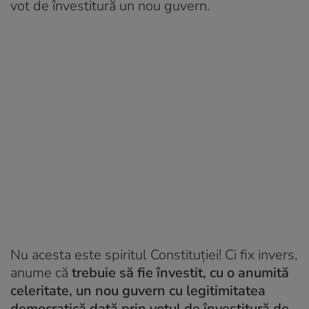
vot de învestitură un nou guvern.
Nu acesta este spiritul Constituției! Ci fix invers,
anume că
trebuie să fie învestit, cu o anumită
celeritate, un nou guvern cu legitimitatea
democratică dată prin votul de învestitură de