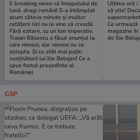
E breaking news-ul începutului de
Ultima oră / 
lună, dragi români! S-a întâmplat
să știe! Deci
acum câteva minute și multor
supermarketu
cetățeni nici nu le vine să creadă.
Ce urmează s
Fără ezitare, cu un ton imperativ,
magazine în 
Traian Băsescu a făcut anunțul la
de Ilie Boloj
care nimeni, dar nimeni nu se
aștepta. Și cu atât mai puțin
susținătorii lui Ilie Bolojan! Ce a
spus fostul președinte al
României
GSP