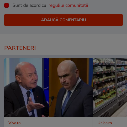
Sunt de acord cu
regulile comunitatii
PARTENERI
Viva.ro
Unica.ro