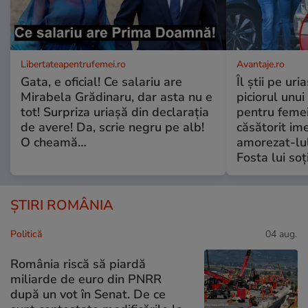
Libertateapentrufemei.ro
Avantaje.ro
Gata, e oficial! Ce salariu are
Îl știi pe ur
Mirabela Grădinaru, dar asta nu e
piciorul unui
tot! Surpriza uriașă din declarația
pentru femei
de avere! Da, scrie negru pe alb!
căsătorit ime
O cheamă…
amorezat-lul
Fosta lui soț
ȘTIRI ROMÂNIA
Politică
04 aug.
România riscă să piardă
miliarde de euro din PNRR
după un vot în Senat. De ce