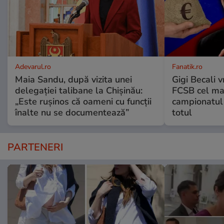
Adevarul.ro
Fanatik.ro
Maia Sandu, după vizita unei
Gigi Becali v
delegației talibane la Chișinău:
FCSB cel mai
„Este rușinos că oameni cu funcții
campionatul 
înalte nu se documentează”
totul
PARTENERI