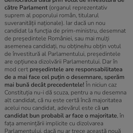
către Parlament
(organul reprezentativ
suprem al poporului român, titularul
suveranității naționale). Iar dacă un nou
candidat la funcția de prim-ministru, desemnat
de președintele României, sau mai mulți
asemenea candidați, nu obține/nu obțin votul
de învestitură al Parlamentului, președintele
are opțiunea dizolvării Parlamentului. Dar în
mod cert
președintele are responsabilitatea
de a mai face cel puțin o desemnare, sperăm
mai bună decât precedentele!
În niciun caz
Constituția nu-i dă scuza, pentru a nu desemna
alt candidat, că nu este certă încă majoritatea
acelui nou candidat, adevărul este că
un
candidat bun probabil ar face o majoritate
, în
fața amenințării implicite cu dizolvarea
Parlamentului, dacă nu ar trece această nouă