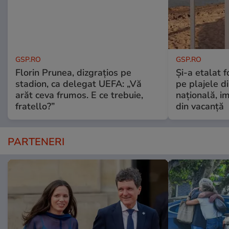
GSP.RO
GSP.RO
Florin Prunea, dizgrațios pe
Și-a etalat 
stadion, ca delegat UEFA: „Vă
pe plajele d
arăt ceva frumos. E ce trebuie,
națională, i
fratello?”
din vacanță
PARTENERI