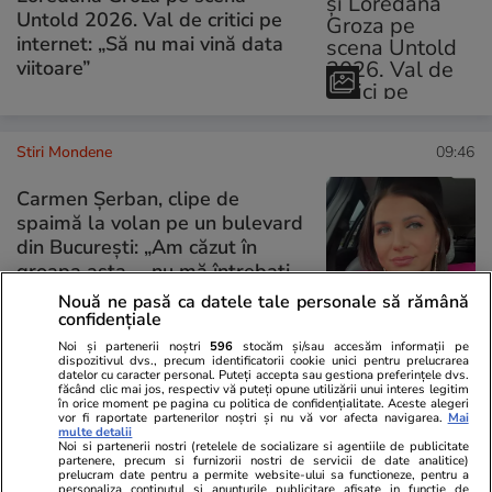
Untold 2026. Val de critici pe
internet: „Să nu mai vină data
viitoare”
Stiri Mondene
09:46
Carmen Șerban, clipe de
spaimă la volan pe un bulevard
din București: „Am căzut în
groapa asta … nu mă întrebați
cum am ieșit”
Nouă ne pasă ca datele tale personale să rămână
confidențiale
Noi și partenerii noștri
596
stocăm și/sau accesăm informații pe
dispozitivul dvs., precum identificatorii cookie unici pentru prelucrarea
datelor cu caracter personal. Puteți accepta sau gestiona preferințele dvs.
PARTENERI
făcând clic mai jos, respectiv vă puteți opune utilizării unui interes legitim
în orice moment pe pagina cu politica de confidențialitate. Aceste alegeri
vor fi raportate partenerilor noștri și nu vă vor afecta navigarea.
Mai
multe detalii
Noi si partenerii nostri (retelele de socializare si agentiile de publicitate
partenere, precum si furnizorii nostri de servicii de date analitice)
prelucram date pentru a permite website-ului sa functioneze, pentru a
personaliza continutul si anunturile publicitare afisate in functie de