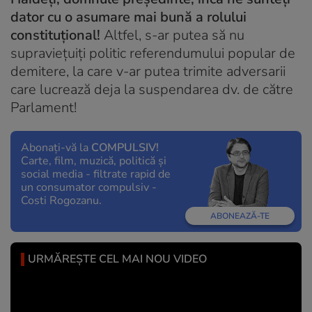
dator cu o asumare mai bună a rolului
constituțional!
Altfel, s-ar putea să nu
supraviețuiți politic referendumului popular de
demitere, la care v-ar putea trimite adversarii
care lucrează deja la suspendarea dv. de către
Parlament!
Abonați-vă la
COMPULSIV!
Carte, film, muzică, politică și
social media - filtrate rapid de
un consumator compulsiv -
Costi Rogozanu.
ABONEAZĂ-TE
URMĂREȘTE CEL MAI NOU VIDEO