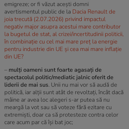
emigreze; or fi văzut acești domni
avertismentul public de la
Dacia Renault de
joia trecută (2.07.2026) privind impactul
negativ major asupra acestui mare contributor
la bugetul de stat, al crizei/incertitudinii politicii,
în combinație cu cel mai mare preț la energie
pentru industrie din UE și cea mai mare inflație
din UE?
–
mulți oameni sunt foarte agasați de
spectacolul politic/mediatic jalnic oferit de
liderii de mai sus
. Unii nu mai vor să audă de
politică, iar alții sunt atât de revoltați, încât dacă
mâine ar avea loc alegeri s-ar putea să nu
meargă la vot sau să voteze fără ezitare cu
extremiști, doar ca să protesteze contra celor
care acum par că își bat joc;