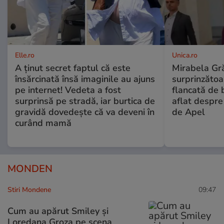
Elle.ro
Unica.ro
A ținut secret faptul că este
Mirabela Gră
însărcinată însă imaginile au ajuns
surprinzătoar
pe internet! Vedeta a fost
flancată de 
surprinsă pe stradă, iar burtica de
aflat despre
gravidă dovedește că va deveni în
de Apel
curând mamă
MONDEN
Stiri Mondene
09:47
Cum au apărut Smiley și
Loredana Groza pe scena