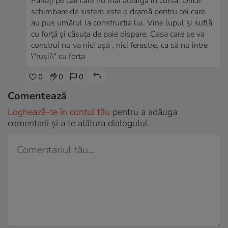
Pariaţi pe caii care nu mai aleargă în cursă. Orice
schimbare de sistem este o dramă pentru cei care
au pus umărul la construcţia lui. Vine lupul şi suflă
cu forţă şi căsuţa de paie dispare. Casa care se va
construi nu va nici uşă , nici ferestre, ca să nu intre
\"ruşii\" cu forţa
0
0
0
Comentează
Loghează-te în contul tău
pentru a adăuga
comentarii și a te alătura dialogului.