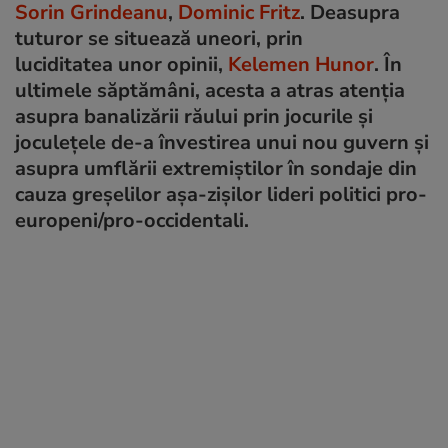
Sorin Grindeanu
,
Dominic Fritz
. Deasupra
tuturor se situează uneori, prin
luciditatea unor opinii,
Kelemen Hunor
. În
ultimele săptămâni, acesta a atras atenția
asupra banalizării răului prin jocurile și
joculețele de-a învestirea unui nou guvern și
asupra umflării extremiștilor în sondaje din
cauza greșelilor așa-zișilor lideri politici pro-
europeni/pro-occidentali.