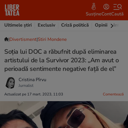
Susține
Cont
Caută
Ultimele știri
Exclusiv
Criză politică
Opinii
Intervi
|
Divertisment
|
Stiri Mondene
Soția lui DOC a răbufnit după eliminarea
artistului de la Survivor 2023: „Am avut o
perioadă sentimente negative față de el”
Cristina Pîrvu
Jurnalist
Actualizat pe 17 mart. 2023, 11:03
Comentează