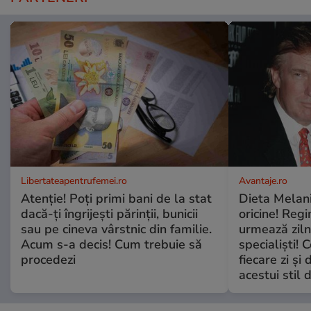
Libertateapentrufemei.ro
Avantaje.ro
Atenție! Poți primi bani de la stat
Dieta Melan
dacă-ți îngrijești părinții, bunicii
oricine! Regi
sau pe cineva vârstnic din familie.
urmează zilni
Acum s-a decis! Cum trebuie să
specialiști! 
procedezi
fiecare zi și 
acestui stil 