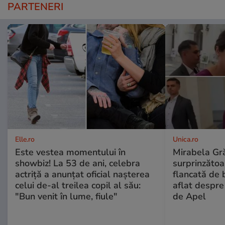
PARTENERI
Elle.ro
Unica.ro
Este vestea momentului în
Mirabela Gră
showbiz! La 53 de ani, celebra
surprinzătoar
actriță a anunțat oficial nașterea
flancată de 
celui de-al treilea copil al său:
aflat despre
"Bun venit în lume, fiule"
de Apel