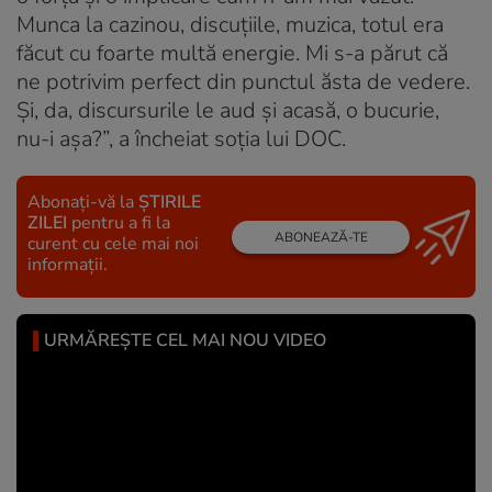
Munca la cazinou, discuțiile, muzica, totul era
făcut cu foarte multă energie. Mi s-a părut că
ne potrivim perfect din punctul ăsta de vedere.
Și, da, discursurile le aud și acasă, o bucurie,
nu-i așa?”, a încheiat soția lui DOC.
Abonați-vă la
ȘTIRILE
ZILEI
pentru a fi la
ABONEAZĂ-TE
curent cu cele mai noi
informații.
URMĂREȘTE CEL MAI NOU VIDEO