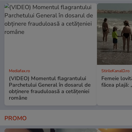
Mediafax.ro
StirileKanalD.ro
(VIDEO) Momentul flagrantului
Femeie lovit
Parchetului General în dosarul de
făcea plajă: „
obținere frauduloasă a cetățeniei
române
PROMO