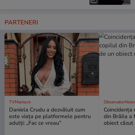
PARTENERI
TVMania.ro
ObservatorNews
Daniela Crudu a dezvăluit cum
Coincidența d
este viața pe platformele pentru
din Brăila a 
adulți: „Fac ce vreau”
obiect căzut 