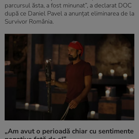
parcursul ăsta, a fost minunat”, a declarat DOC
după ce Daniel Pavel a anunțat eliminarea de la
Survivor România.
„Am avut o perioadă chiar cu sentimente