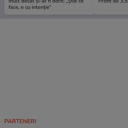
mult decât și-ar fi dorit: „Știe ce
Profit de 3,
face, e cu intenție”
PARTENERI