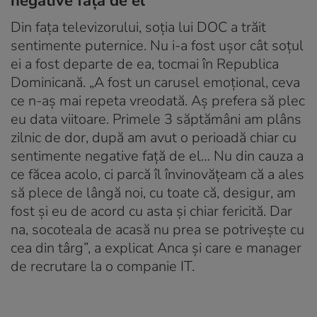
negative față de el”
Din fața televizorului, soția lui DOC a trăit
sentimente puternice. Nu i-a fost ușor cât soțul
ei a fost departe de ea, tocmai în Republica
Dominicană. „A fost un carusel emoțional, ceva
ce n-aș mai repeta vreodată. Aș prefera să plec
eu data viitoare. Primele 3 săptămâni am plâns
zilnic de dor, după am avut o perioadă chiar cu
sentimente negative față de el… Nu din cauza a
ce făcea acolo, ci parcă îl învinovățeam că a ales
să plece de lângă noi, cu toate că, desigur, am
fost și eu de acord cu asta și chiar fericită. Dar
na, socoteala de acasă nu prea se potrivește cu
cea din târg”, a explicat Anca și care e manager
de recrutare la o companie IT.