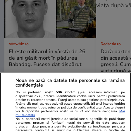
Wowbiz.ro
Redactia.ro
El este militarul în vârstă de 26
Dacă parten
de ani găsit mort în pădurea
din această v
Babadag. Fusese dat dispărut
greșeli. Cum 
viața după v
Nouă ne pasă ca datele tale personale să rămână
confidențiale
POLITIC
Noi și partenerii noștri
596
stocăm și/sau accesăm informații pe
dispozitivul dvs., precum identificatorii cookie unici pentru prelucrarea
datelor cu caracter personal. Puteți accepta sau gestiona preferințele dvs.
Politică
29 iul.
făcând clic mai jos, respectiv vă puteți opune utilizării unui interes legitim
în orice moment pe pagina cu politica de confidențialitate. Aceste alegeri
vor fi raportate partenerilor noștri și nu vă vor afecta navigarea.
Mai
multe detalii
Ilie Bolojan, după oprirea
Noi si partenerii nostri (retelele de socializare si agentiile de publicitate
partenere, precum si furnizorii nostri de servicii de date analitice)
ambelor reactoare de la
prelucram date pentru a permite website-ului sa functioneze, pentru a
personaliza continutul si anunturile publicitare afisate in functie de