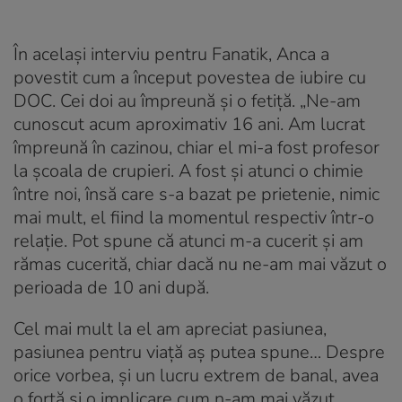
În același interviu pentru Fanatik, Anca a
povestit cum a început povestea de iubire cu
DOC. Cei doi au împreună și o fetiță. „Ne-am
cunoscut acum aproximativ 16 ani. Am lucrat
împreună în cazinou, chiar el mi-a fost profesor
la școala de crupieri. A fost și atunci o chimie
între noi, însă care s-a bazat pe prietenie, nimic
mai mult, el fiind la momentul respectiv într-o
relație. Pot spune că atunci m-a cucerit și am
rămas cucerită, chiar dacă nu ne-am mai văzut o
perioada de 10 ani după.
Cel mai mult la el am apreciat pasiunea,
pasiunea pentru viață aș putea spune… Despre
orice vorbea, și un lucru extrem de banal, avea
o forță și o implicare cum n-am mai văzut.