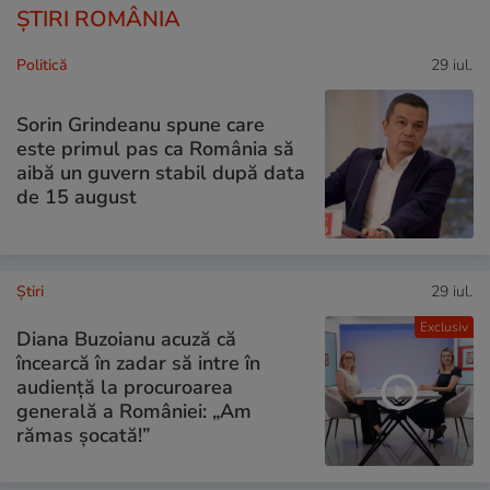
ȘTIRI ROMÂNIA
Politică
29 iul.
Sorin Grindeanu spune care
este primul pas ca România să
aibă un guvern stabil după data
de 15 august
Ştiri
29 iul.
Exclusiv
Diana Buzoianu acuză că
încearcă în zadar să intre în
audiență la procuroarea
generală a României: „Am
rămas șocată!”