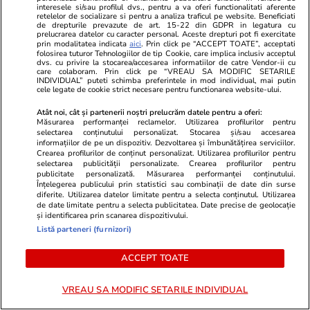
Cernavodă: „Reduceți consumul
interesele si/sau profilul dvs., pentru a va oferi functionalitati aferente
de energie seara”
retelelor de socializare si pentru a analiza traficul pe website. Beneficiati
de drepturile prevazute de art. 15-22 din GDPR in legatura cu
prelucrarea datelor cu caracter personal. Aceste drepturi pot fi exercitate
prin modalitatea indicata
aici
. Prin click pe “ACCEPT TOATE”, acceptati
folosirea tuturor Tehnologiilor de tip Cookie, care implica inclusiv acceptul
dvs. cu privire la stocarea/accesarea informatiilor de catre Vendor-ii cu
care colaboram. Prin click pe “VREAU SA MODIFIC SETARILE
Politică
29 iul.
INDIVIDUAL” puteti schimba preferintele in mod individual, mai putin
cele legate de cookie strict necesare pentru functionarea website-ului.
Cei doi deputați care nu au
Atât noi, cât și partenerii noștri prelucrăm datele pentru a oferi:
votat noua Lege a Integrității,
Măsurarea performanței reclamelor. Utilizarea profilurilor pentru
selectarea conținutului personalizat. Stocarea și/sau accesarea
prin care averile demnitarilor
informațiilor de pe un dispozitiv. Dezvoltarea și îmbunătățirea serviciilor.
rămân ascunse: „Este un mare
Crearea profilurilor de conținut personalizat. Utilizarea profilurilor pentru
selectarea publicității personalizate. Crearea profilurilor pentru
pas înapoi”
publicitate personalizată. Măsurarea performanței conținutului.
Înțelegerea publicului prin statistici sau combinații de date din surse
diferite. Utilizarea datelor limitate pentru a selecta conținutul. Utilizarea
de date limitate pentru a selecta publicitatea. Date precise de geolocație
și identificarea prin scanarea dispozitivului.
PARTENERI
Listă parteneri (furnizori)
ACCEPT TOATE
VREAU SA MODIFIC SETARILE INDIVIDUAL