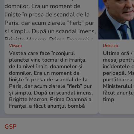
Viva.ro
Unica.ro
Vestea care face înconjurul
Ultima oră /
planetei vine tocmai din Franța,
mesaj pentr
de la nivel înalt, doamnelor și
incidentele 
domnilor. Era un moment de
perioadă. Ma
liniște în presa de scandal de la
purtătoarea 
Paris, dar acum ziarele ”fierb” pur
Ministerului
și simplu. După un scandal imens,
făcut anunțu
Brigitte Macron, Prima Doamnă a
timp
Franței, a făcut anunțul bombă
GSP