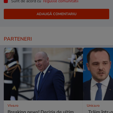
Sunt de acord cu
regulile comunitatii
PARTENERI
Viva.ro
Unica.ro
Breaking news! Decizia de ultim
„Trăim într-