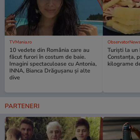
TVMania.ro
ObservatorNews
10 vedete din România care au
Turiști la un
făcut furori în costum de baie.
Constanța, p
Imagini spectaculoase cu Antonia,
kilograme d
INNA, Bianca Drăgușanu și alte
dive
PARTENERI