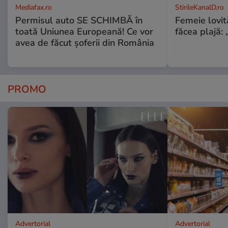
Mediafax.ro
StirileKanalD.ro
Permisul auto SE SCHIMBĂ în
Femeie lovit
toată Uniunea Europeană! Ce vor
făcea plajă: „
avea de făcut șoferii din România
PROMO
Advertorial
Advertorial