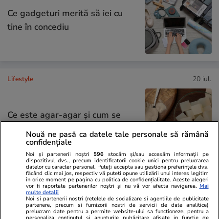
Ce gadgeturi merită să iei cu
tine în concediu
Lifestyle
20 iul.
Ce este agar-agar și cum se
utilizează
Nouă ne pasă ca datele tale personale să rămână
confidențiale
Noi și partenerii noștri
596
stocăm și/sau accesăm informații pe
dispozitivul dvs., precum identificatorii cookie unici pentru prelucrarea
datelor cu caracter personal. Puteți accepta sau gestiona preferințele dvs.
făcând clic mai jos, respectiv vă puteți opune utilizării unui interes legitim
Știri România
14:33
în orice moment pe pagina cu politica de confidențialitate. Aceste alegeri
vor fi raportate partenerilor noștri și nu vă vor afecta navigarea.
Mai
multe detalii
Noi si partenerii nostri (retelele de socializare si agentiile de publicitate
Criză energetică în România.
partenere, precum si furnizorii nostri de servicii de date analitice)
prelucram date pentru a permite website-ului sa functioneze, pentru a
Guvernul anunță ce măsuri vor
personaliza continutul si anunturile publicitare afisate in functie de