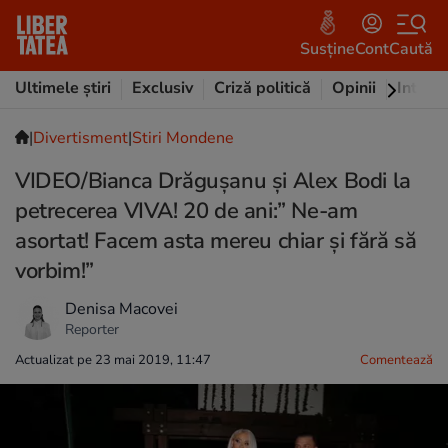
Susține
Cont
Caută
Ultimele știri
Exclusiv
Criză politică
Opinii
Intervi
|
Divertisment
|
Stiri Mondene
VIDEO/Bianca Drăgușanu și Alex Bodi la
petrecerea VIVA! 20 de ani:” Ne-am
asortat! Facem asta mereu chiar și fără să
vorbim!”
Denisa Macovei
Reporter
Actualizat pe 23 mai 2019, 11:47
Comentează