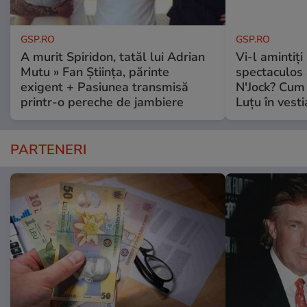
GSP.RO
GSP.RO
A murit Spiridon, tatăl lui Adrian
Vi-l amintiți
Mutu » Fan Știința, părinte
spectaculos 
exigent + Pasiunea transmisă
N'Jock? Cum 
printr-o pereche de jambiere
Luțu în vesti
PARTENERI