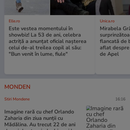
Elle.ro
Unica.ro
Este vestea momentului în
Mirabela Gră
showbiz! La 53 de ani, celebra
surprinzătoar
actriță a anunțat oficial nașterea
flancată de 
celui de-al treilea copil al său:
aflat despre
"Bun venit în lume, fiule"
de Apel
MONDEN
Stiri Mondene
16:16
Imagine rară cu chef Orlando
Zaharia din ziua nunții cu
Mădălina. Au trecut 22 de ani