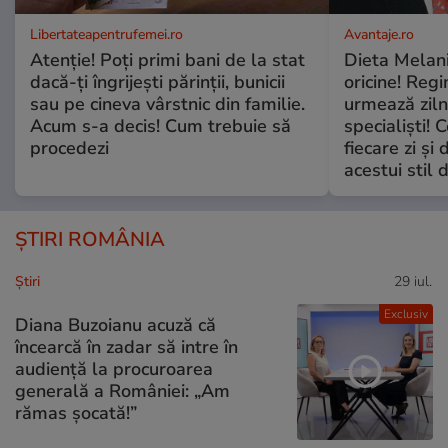
Libertateapentrufemei.ro
Avantaje.ro
Atenție! Poți primi bani de la stat
Dieta Melan
dacă-ți îngrijești părinții, bunicii
oricine! Regi
sau pe cineva vârstnic din familie.
urmează zilni
Acum s-a decis! Cum trebuie să
specialiști! 
procedezi
fiecare zi și 
acestui stil 
ȘTIRI ROMÂNIA
Ştiri
29 iul.
Exclusiv
Diana Buzoianu acuză că
încearcă în zadar să intre în
audiență la procuroarea
generală a României: „Am
rămas șocată!”