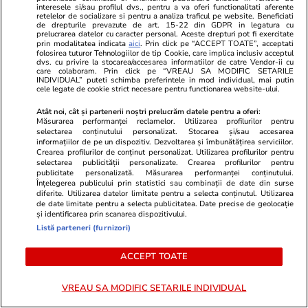
interesele si/sau profilul dvs., pentru a va oferi functionalitati aferente
fi luate pentru evitarea unui
retelelor de socializare si pentru a analiza traficul pe website. Beneficiati
de drepturile prevazute de art. 15-22 din GDPR in legatura cu
blackout
prelucrarea datelor cu caracter personal. Aceste drepturi pot fi exercitate
prin modalitatea indicata
aici
. Prin click pe “ACCEPT TOATE”, acceptati
folosirea tuturor Tehnologiilor de tip Cookie, care implica inclusiv acceptul
dvs. cu privire la stocarea/accesarea informatiilor de catre Vendor-ii cu
care colaboram. Prin click pe “VREAU SA MODIFIC SETARILE
INDIVIDUAL” puteti schimba preferintele in mod individual, mai putin
Știri România
14:13
cele legate de cookie strict necesare pentru functionarea website-ului.
Cine a fost Constantin Covaciu,
Atât noi, cât și partenerii noștri prelucrăm datele pentru a oferi:
Măsurarea performanței reclamelor. Utilizarea profilurilor pentru
membru al staffului medical al
selectarea conținutului personalizat. Stocarea și/sau accesarea
informațiilor de pe un dispozitiv. Dezvoltarea și îmbunătățirea serviciilor.
lui Dinamo, care a murit în
Crearea profilurilor de conținut personalizat. Utilizarea profilurilor pentru
selectarea publicității personalizate. Crearea profilurilor pentru
accidentul din Câmpulung
publicitate personalizată. Măsurarea performanței conținutului.
Înțelegerea publicului prin statistici sau combinații de date din surse
Muscel
diferite. Utilizarea datelor limitate pentru a selecta conținutul. Utilizarea
de date limitate pentru a selecta publicitatea. Date precise de geolocație
și identificarea prin scanarea dispozitivului.
Listă parteneri (furnizori)
Știri România
14:00
Nicușor Dan nu a numit niciun
Exclusiv
ACCEPT TOATE
ambasador la post de când a
devenit președinte: 54 de
VREAU SA MODIFIC SETARILE INDIVIDUAL