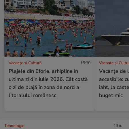
Vacanțe și Cultură
15:30
Vacanțe și Cultu
Plajele din Eforie, arhipline în
Vacanțe de l
ultima zi din iulie 2026. Cât costă
accesibile: c
o zi de plajă în zona de nord a
iaht, la cast
litoralului românesc
buget mic
Tehnologie
13 iul.