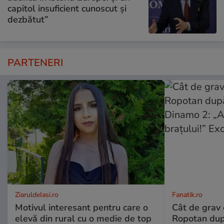
capitol insuficient cunoscut și
dezbătut”
PARTENERI
ZiaruldeIasi.ro
Fanatik.ro
Motivul interesant pentru care o
Cât de grav 
elevă din rural cu o medie de top
Ropotan dup