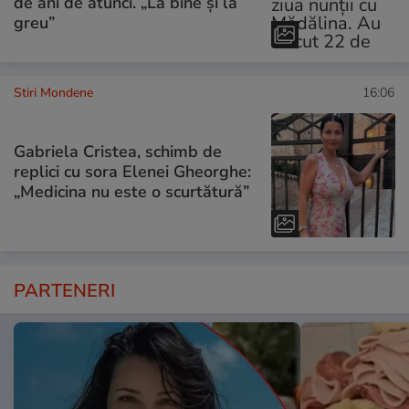
de ani de atunci. „La bine și la
greu”
Stiri Mondene
16:06
Gabriela Cristea, schimb de
replici cu sora Elenei Gheorghe:
„Medicina nu este o scurtătură”
PARTENERI