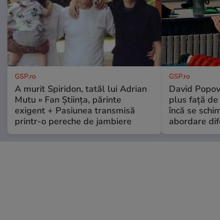
GSP.ro
GSP.ro
A murit Spiridon, tatăl lui Adrian
David Popovi
Mutu » Fan Știința, părinte
plus față de
exigent + Pasiunea transmisă
încă se schi
printr-o pereche de jambiere
abordare dif