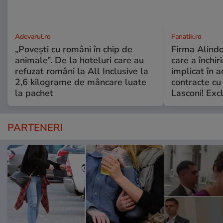
Adevarul.ro
Fanatik.ro
„Povești cu români în chip de
Firma Alindo
animale”. De la hoteluri care au
care a închi
refuzat români la All Inclusive la
implicat în a
2,6 kilograme de mâncare luate
contracte cu
la pachet
Lasconi! Exc
PARTENERI