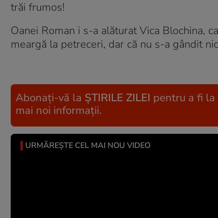
trăi frumos!
Oanei Roman i s-a alăturat Vica Blochina, car
meargă la petreceri, dar că nu s-a gândit nici
Abonați-vă la
ȘTIRILE ZILEI
pentru a fi la
mai noi informații.
URMĂREȘTE CEL MAI NOU VIDEO