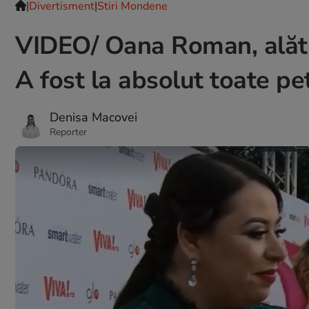
|
Divertisment
|
Stiri Mondene
VIDEO/ Oana Roman, alătu
A fost la absolut toate pet
Denisa Macovei
Reporter