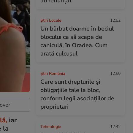
au renunțat
Știri Locale
12:52
Un bărbat doarme în beciul
blocului ca să scape de
caniculă, în Oradea. Cum
arată culcușul
Știri România
12:50
Care sunt drepturile şi
obligaţiile tale la bloc,
conform legii asociaţiilor de
cover
proprietari
lă,
iar
Tehnologie
12:42
e la