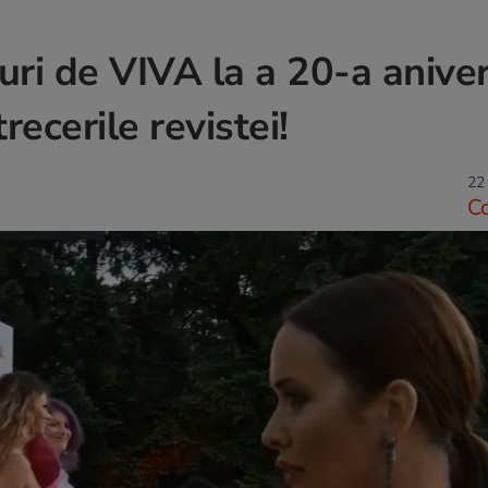
ri de VIVA la a 20-a aniver
recerile revistei!
22
C