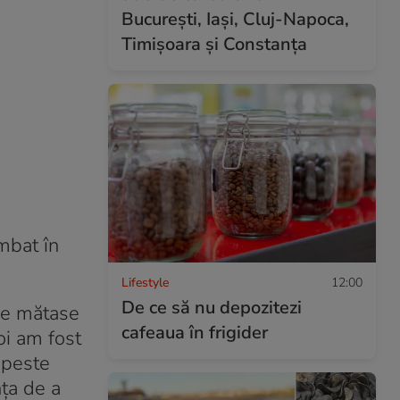
București, Iași, Cluj-Napoca,
Timișoara și Constanța
imbat în
Lifestyle
12:00
De ce să nu depozitezi
de mătase
cafeaua în frigider
oi am fost
 peste
nța de a