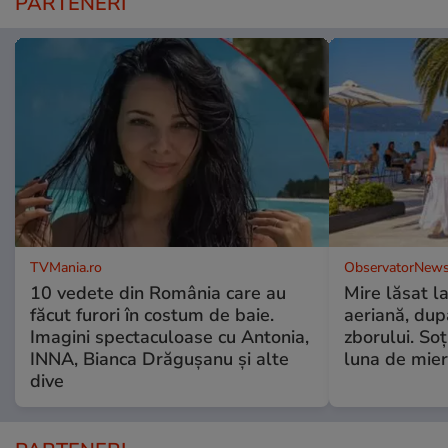
PARTENERI
TVMania.ro
ObservatorNews
10 vedete din România care au
Mire lăsat l
făcut furori în costum de baie.
aeriană, du
Imagini spectaculoase cu Antonia,
zborului. Soţ
INNA, Bianca Drăgușanu și alte
luna de mie
dive