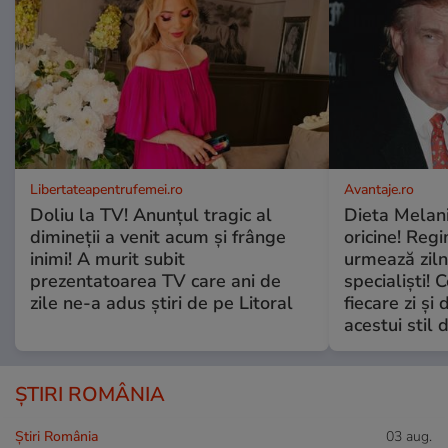
Libertateapentrufemei.ro
Avantaje.ro
Doliu la TV! Anunțul tragic al
Dieta Melan
dimineții a venit acum și frânge
oricine! Regi
inimi! A murit subit
urmează zilni
prezentatoarea TV care ani de
specialiști! 
zile ne-a adus știri de pe Litoral
fiecare zi și 
acestui stil 
ȘTIRI ROMÂNIA
Știri România
03 aug.