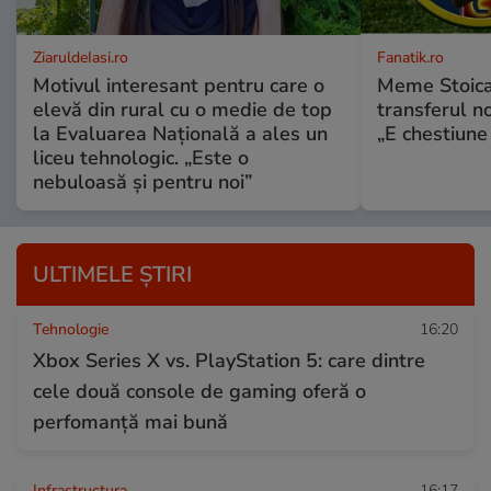
ZiaruldeIasi.ro
Fanatik.ro
Motivul interesant pentru care o
Meme Stoica
elevă din rural cu o medie de top
transferul n
la Evaluarea Națională a ales un
„E chestiune 
liceu tehnologic. „Este o
nebuloasă și pentru noi”
ULTIMELE ȘTIRI
Tehnologie
16:20
Xbox Series X vs. PlayStation 5: care dintre
cele două console de gaming oferă o
perfomanță mai bună
Infrastructura
16:17