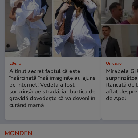
Elle.ro
Unica.ro
A ținut secret faptul că este
Mirabela Gră
însărcinată însă imaginile au ajuns
surprinzătoar
pe internet! Vedeta a fost
flancată de 
surprinsă pe stradă, iar burtica de
aflat despre
gravidă dovedește că va deveni în
de Apel
curând mamă
MONDEN