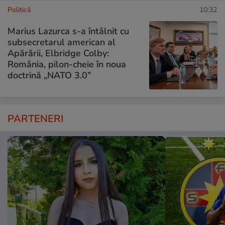
Politică
10:32
Marius Lazurca s-a întâlnit cu
subsecretarul american al
Apărării, Elbridge Colby:
România, pilon-cheie în noua
doctrină „NATO 3.0”
PARTENERI