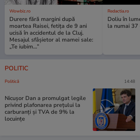
Wowbiz.ro
Redactia.ro
Durere fără margini după
Doliu în lume
moartea Raisei, fetița de 9 ani
la numai 37 d
ucisă în accidentul de la Cluj.
Mesajul sfâșietor al mamei sale:
„Te iubim…”
POLITIC
Politică
14:48
Nicușor Dan a promulgat legile
privind plafonarea prețului la
carburanți și TVA de 9% la
locuințe