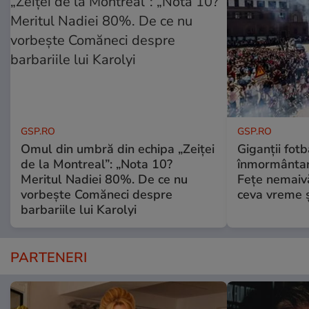
GSP.RO
GSP.RO
Omul din umbră din echipa „Zeiței
Giganții fotb
de la Montreal”: „Nota 10?
înmormântare
Meritul Nadiei 80%. De ce nu
Fețe nemaivă
vorbește Comăneci despre
ceva vreme ș
barbariile lui Karolyi
PARTENERI