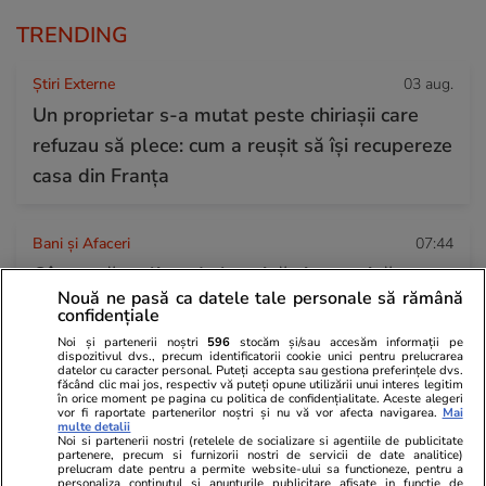
TRENDING
Știri Externe
03 aug.
Un proprietar s-a mutat peste chiriașii care
refuzau să plece: cum a reușit să își recupereze
casa din Franța
Bani și Afaceri
07:44
Cât costă un litru de benzină și motorină,
Nouă ne pasă ca datele tale personale să rămână
marți, 4 august 2026, în București, Iași, Cluj-
confidențiale
Napoca, Timișoara și Constanța
Noi și partenerii noștri
596
stocăm și/sau accesăm informații pe
dispozitivul dvs., precum identificatorii cookie unici pentru prelucrarea
datelor cu caracter personal. Puteți accepta sau gestiona preferințele dvs.
făcând clic mai jos, respectiv vă puteți opune utilizării unui interes legitim
în orice moment pe pagina cu politica de confidențialitate. Aceste alegeri
Știri România
07:41
vor fi raportate partenerilor noștri și nu vă vor afecta navigarea.
Mai
multe detalii
Ploi torențiale și vijelii în România după valul
Noi si partenerii nostri (retelele de socializare si agentiile de publicitate
partenere, precum si furnizorii nostri de servicii de date analitice)
de căldură extremă. Prognoza meteo ANM
prelucram date pentru a permite website-ului sa functioneze, pentru a
personaliza continutul si anunturile publicitare afisate in functie de