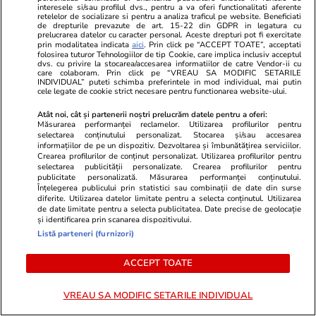
pentru perioada 4-31 august 2026
interesele si/sau profilul dvs., pentru a va oferi functionalitati aferente
retelelor de socializare si pentru a analiza traficul pe website. Beneficiati
de drepturile prevazute de art. 15-22 din GDPR in legatura cu
prelucrarea datelor cu caracter personal. Aceste drepturi pot fi exercitate
prin modalitatea indicata
aici
. Prin click pe “ACCEPT TOATE”, acceptati
Stiri Mondene
10:00
folosirea tuturor Tehnologiilor de tip Cookie, care implica inclusiv acceptul
dvs. cu privire la stocarea/accesarea informatiilor de catre Vendor-ii cu
Cum se manifestă boala cu care Alina Pușcău
care colaboram. Prin click pe “VREAU SA MODIFIC SETARILE
INDIVIDUAL” puteti schimba preferintele in mod individual, mai putin
a fost diagnosticată. Mesajele de susținere
cele legate de cookie strict necesare pentru functionarea website-ului.
primite de la Dan Alexa și Olga Barcari
Atât noi, cât și partenerii noștri prelucrăm datele pentru a oferi:
Măsurarea performanței reclamelor. Utilizarea profilurilor pentru
selectarea conținutului personalizat. Stocarea și/sau accesarea
informațiilor de pe un dispozitiv. Dezvoltarea și îmbunătățirea serviciilor.
Crearea profilurilor de conținut personalizat. Utilizarea profilurilor pentru
selectarea publicității personalizate. Crearea profilurilor pentru
publicitate personalizată. Măsurarea performanței conținutului.
Înțelegerea publicului prin statistici sau combinații de date din surse
diferite. Utilizarea datelor limitate pentru a selecta conținutul. Utilizarea
de date limitate pentru a selecta publicitatea. Date precise de geolocație
și identificarea prin scanarea dispozitivului.
Listă parteneri (furnizori)
ACCEPT TOATE
VREAU SA MODIFIC SETARILE INDIVIDUAL
Sănătate și Fitness
16:00
Lifestyle