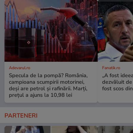
Adevarul.ro
Fanatik.ro
Specula de la pompă? România,
„A fost ideea
campioana scumpirii motorinei,
dezvăluit de
deși are petrol și rafinării. Marți,
fost scos din
prețul a ajuns la 10,98 lei
PARTENERI