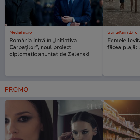
Mediafax.ro
StirileKanalD.ro
România intră în „Inițiativa
Femeie lovit
Carpaților”, noul proiect
făcea plajă: „
diplomatic anunțat de Zelenski
PROMO