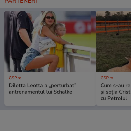
PARTENERI
GSP.ro
GSP.ro
Diletta Leotta a „perturbat”
Cum s-au re
antrenamentul lui Schalke
și soția Cris
cu Petrolul