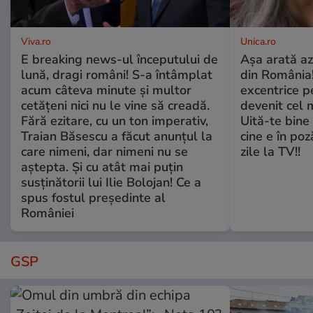
Viva.ro
Unica.ro
E breaking news-ul începutului de
Așa arată az
lună, dragi români! S-a întâmplat
din România!
acum câteva minute și multor
excentrice pe
cetățeni nici nu le vine să creadă.
devenit cel 
Fără ezitare, cu un ton imperativ,
Uită-te bine 
Traian Băsescu a făcut anunțul la
cine e în poz
care nimeni, dar nimeni nu se
zile la TV!!
aștepta. Și cu atât mai puțin
susținătorii lui Ilie Bolojan! Ce a
spus fostul președinte al
României
GSP