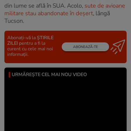
din lume se află în SUA. Acolo,
sute de avioane
militare stau abandonate în deșert
, lângă
Tucson.
Abonați-vă la
ȘTIRILE
ZILEI
pentru a fi la
ABONEAZĂ-TE
curent cu cele mai noi
informații.
URMĂREȘTE CEL MAI NOU VIDEO