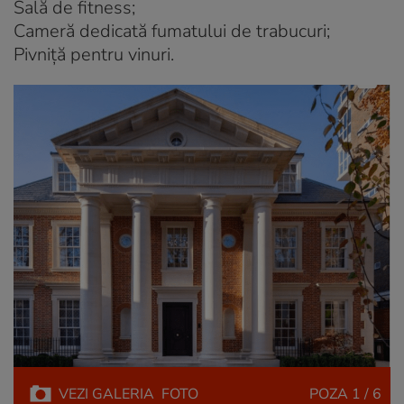
Sală de fitness;
Cameră dedicată fumatului de trabucuri;
Pivniță pentru vinuri.
VEZI
GALERIA
FOTO
POZA
1 / 6