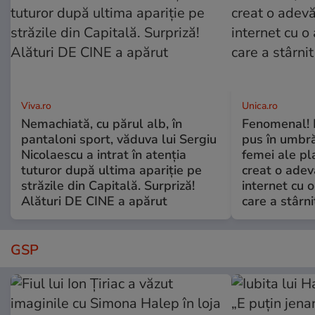
Viva.ro
Unica.ro
Nemachiată, cu părul alb, în
Fenomenal! 
pantaloni sport, văduva lui Sergiu
pus în umbră
Nicolaescu a intrat în atenția
femei ale pl
tuturor după ultima apariție pe
creat o adev
străzile din Capitală. Surpriză!
internet cu o
Alături DE CINE a apărut
care a stârni
GSP