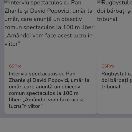
GSP.ro
GSP.ro
Interviu spectaculos cu Pan
Rugbystul ca
Zhanle și David Popovici, umăr la
doi bărbați ș
umăr, care anunță un obiectiv
tribunal
comun spectaculos la 100 m
liber: „Amândoi vom face acest
lucru în viitor”