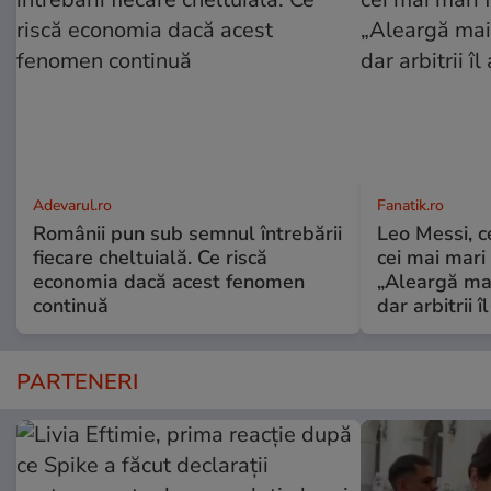
Adevarul.ro
Fanatik.ro
Românii pun sub semnul întrebării
Leo Messi, c
fiecare cheltuială. Ce riscă
cei mai mari 
economia dacă acest fenomen
„Aleargă mai
continuă
dar arbitrii î
PARTENERI