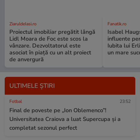
ZiaruldeIasi.ro
Fanatik.ro
Proiectul imobiliar pregătit lângă
Isabel Haugs
Lidl Moara de Foc este scos la
influente per
vânzare. Dezvoltatorul este
Iubita lui Er
asociat în piață cu un alt proiect
un mare suc
de anvergură
ULTIMELE ȘTIRI
Fotbal
23:52
Final de poveste pe „Ion Oblemenco”!
Universitatea Craiova a luat Supercupa și a
completat sezonul perfect