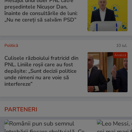
Mesajul unui lider PNL către
președintele Nicușor Dan,
înainte de consultările de luni:
„Nu ne cereți să salvăm PSD”
Politică
10 iul.
Analiză
Culisele războiului fratricid din
PNL. Liniile roșii care au fost
depășite: „Sunt decizii politice
unde nimeni nu are voie să
interfereze”
PARTENERI