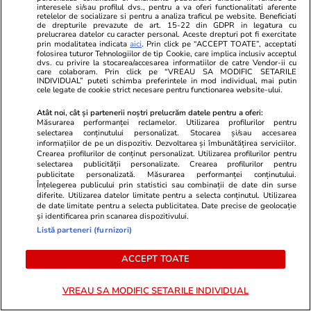
Rezultate BAC București 2026. Notele au fost
interesele si/sau profilul dvs., pentru a va oferi functionalitati aferente
retelelor de socializare si pentru a analiza traficul pe website. Beneficiati
publicate azi pe edu.ro
de drepturile prevazute de art. 15-22 din GDPR in legatura cu
prelucrarea datelor cu caracter personal. Aceste drepturi pot fi exercitate
prin modalitatea indicata
aici
. Prin click pe “ACCEPT TOATE”, acceptati
folosirea tuturor Tehnologiilor de tip Cookie, care implica inclusiv acceptul
dvs. cu privire la stocarea/accesarea informatiilor de catre Vendor-ii cu
Știri Externe
12:34
care colaboram. Prin click pe “VREAU SA MODIFIC SETARILE
INDIVIDUAL” puteti schimba preferintele in mod individual, mai putin
Un angajat Leroy Merlin, concediat după 15
cele legate de cookie strict necesare pentru functionarea website-ului.
ani de muncă, a refuzat o despăgubire de
Atât noi, cât și partenerii noștri prelucrăm datele pentru a oferi:
20.000 de euro și a obținut peste 64.000 în
Măsurarea performanței reclamelor. Utilizarea profilurilor pentru
selectarea conținutului personalizat. Stocarea și/sau accesarea
instanță
informațiilor de pe un dispozitiv. Dezvoltarea și îmbunătățirea serviciilor.
Crearea profilurilor de conținut personalizat. Utilizarea profilurilor pentru
selectarea publicității personalizate. Crearea profilurilor pentru
publicitate personalizată. Măsurarea performanței conținutului.
Înțelegerea publicului prin statistici sau combinații de date din surse
diferite. Utilizarea datelor limitate pentru a selecta conținutul. Utilizarea
de date limitate pentru a selecta publicitatea. Date precise de geolocație
și identificarea prin scanarea dispozitivului.
Listă parteneri (furnizori)
ACCEPT TOATE
VREAU SA MODIFIC SETARILE INDIVIDUAL