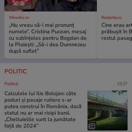
Wowbiz.ro
Redactia.ro
„Nu vreau să-i mai pronunț
Cine erau arti
numele”. Cristina Pucean, mesaj
prăbușit în 
cu subînțeles pentru Bogdan de
restul pasag
la Ploiești: „Să-i dea Dumnezeu
după suflet”
POLITIC
Politică
15:37
Calculele lui Ilie Bolojan: câte
poduri și pasaje rutiere s-ar
putea construi în România, dacă
statul nu ar mai risipi banii.
„Cheltuielile sunt la jumătate
faţă de 2024”