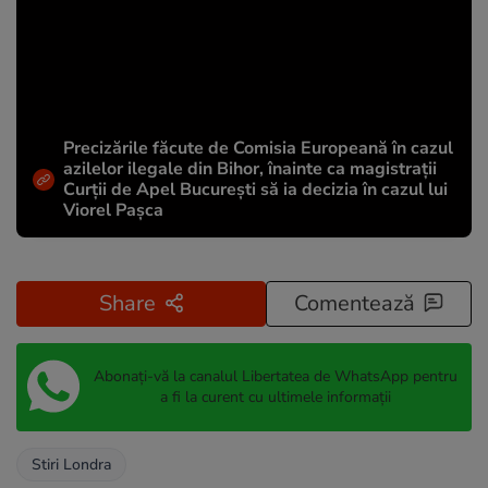
Precizările făcute de Comisia Europeană în cazul
azilelor ilegale din Bihor, înainte ca magistrații
Curții de Apel București să ia decizia în cazul lui
Viorel Pașca
Share
Comentează
Abonați-vă la canalul Libertatea de WhatsApp pentru
a fi la curent cu ultimele informații
Stiri Londra