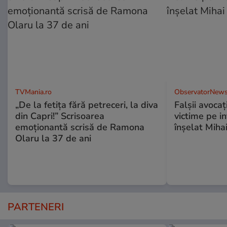
TVMania.ro
ObservatorNews
„De la fetița fără petreceri, la diva
Falşii avocaţ
din Capri!” Scrisoarea
victime pe i
emoționantă scrisă de Ramona
înşelat Mihai
Olaru la 37 de ani
PARTENERI