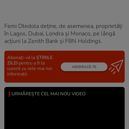
Femi Otedola deține, de asemenea, proprietăți
în Lagos, Dubai, Londra și Monaco, pe lângă
acțiuni la Zenith Bank și FBN Holdings.
Abonați-vă la
ȘTIRILE
ZILEI
pentru a fi la
ABONEAZĂ-TE
curent cu cele mai noi
informații.
URMĂREȘTE CEL MAI NOU VIDEO