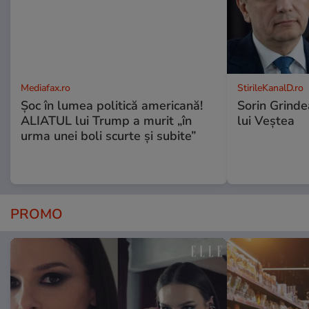
Mediafax.ro
StirileKanalD.ro
Șoc în lumea politică americană!
Sorin Grinde
ALIATUL lui Trump a murit „în
lui Veștea
urma unei boli scurte și subite”
PROMO