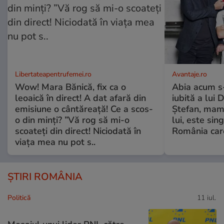
Libertateapentrufemei.ro
Avantaje.ro
Wow! Mara Bănică, fix ca o
Abia acum s-
leoaică în direct! A dat afară din
iubită a lui 
emisiune o cântăreață! Ce a scos-
Ștefan, mama 
o din minți? ”Vă rog să mi-o
lui, este si
scoateți din direct! Niciodată în
România care
viața mea nu pot s..
ȘTIRI ROMÂNIA
Politică
11 iul.