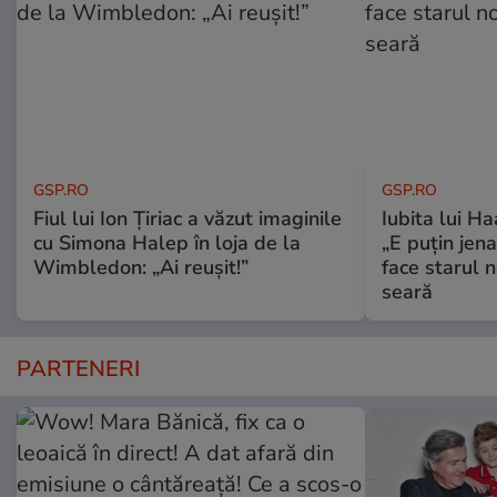
GSP.RO
GSP.RO
Fiul lui Ion Țiriac a văzut imaginile
Iubita lui Ha
cu Simona Halep în loja de la
„E puțin jen
Wimbledon: „Ai reușit!”
face starul n
seară
PARTENERI