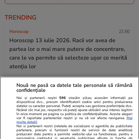
TRENDING
Horoscop
21:50
Horoscop 13 iulie 2026. Racii vor avea de
partea lor o mai mare putere de concentrare,
care le va permite să selecteze ușor ce merită
atenția lor
Nouă ne pasă ca datele tale personale să rămână
Știri România
18:49
confidențiale
Rezultatele Tragerilor Speciale Loto 6/49 ale
Noi și partenerii noștri
596
stocăm și/sau accesăm informații pe
dispozitivul dvs., precum identificatorii cookie unici pentru prelucrarea
Verii din 12 iulie 2026. Numerele câștigătoare
datelor cu caracter personal. Puteți accepta sau gestiona preferințele dvs.
făcând clic mai jos, respectiv vă puteți opune utilizării unui interes legitim
extrase duminică
în orice moment pe pagina cu politica de confidențialitate. Aceste alegeri
vor fi raportate partenerilor noștri și nu vă vor afecta navigarea.
Mai
multe detalii
Noi si partenerii nostri (retelele de socializare si agentiile de publicitate
partenere, precum si furnizorii nostri de servicii de date analitice)
Știri România
07 iul.
prelucram date pentru a permite website-ului sa functioneze, pentru a
personaliza continutul si anunturile publicitare afisate in functie de