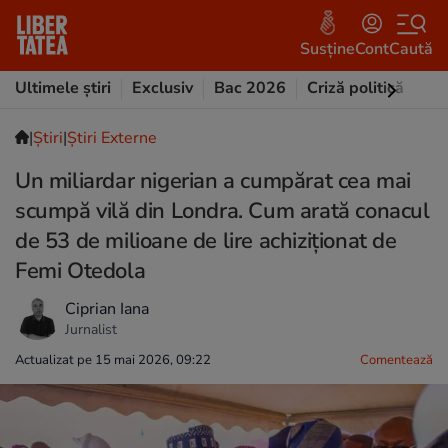
Susține
Cont
Caută
Ultimele știri
Exclusiv
Bac 2026
Criză politică
Opi
|
Ştiri
|
Știri Externe
Un miliardar nigerian a cumpărat cea mai
scumpă vilă din Londra. Cum arată conacul
de 53 de milioane de lire achiziționat de
Femi Otedola
Ciprian Iana
Jurnalist
Actualizat pe 15 mai 2026, 09:22
Comentează