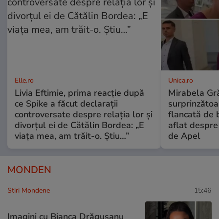
Elle.ro
Unica.ro
Livia Eftimie, prima reacție după
Mirabela Gră
ce Spike a făcut declarații
surprinzătoar
controversate despre relația lor și
flancată de 
divorțul ei de Cătălin Bordea: „E
aflat despre
viața mea, am trăit-o. Știu…”
de Apel
MONDEN
Stiri Mondene
15:46
Imagini cu Bianca Drăgușanu