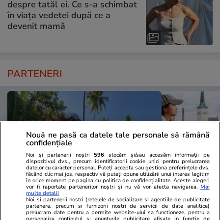
despre tatăl ei. Ce s-a schimbat
în viața vedetei după ce a
devenit mamă
PARTENERI
Nouă ne pasă ca datele tale personale să rămână
confidențiale
Noi și partenerii noștri
596
stocăm și/sau accesăm informații pe
dispozitivul dvs., precum identificatorii cookie unici pentru prelucrarea
datelor cu caracter personal. Puteți accepta sau gestiona preferințele dvs.
făcând clic mai jos, respectiv vă puteți opune utilizării unui interes legitim
în orice moment pe pagina cu politica de confidențialitate. Aceste alegeri
vor fi raportate partenerilor noștri și nu vă vor afecta navigarea.
Mai
multe detalii
Noi si partenerii nostri (retelele de socializare si agentiile de publicitate
TVMania.ro
ObservatorNews
partenere, precum si furnizorii nostri de servicii de date analitice)
prelucram date pentru a permite website-ului sa functioneze, pentru a
Fără filtre pe plajă! Cele mai
Cea mai bună
personaliza continutul si anunturile publicitare afisate in functie de