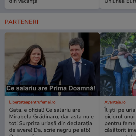
din vacanță
Uniunea Eur
PARTENERI
Libertateapentrufemei.ro
Avantaje.ro
Gata, e oficial! Ce salariu are
Îl știi pe ur
Mirabela Grădinaru, dar asta nu e
piciorul unui
tot! Surpriza uriașă din declarația
pentru femei
de avere! Da, scrie negru pe alb!
căsătorit ime