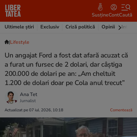
Susține
Cont
Caută
Ultimele știri
Exclusiv
Criză politică
Opinii
Intervi
|
Lifestyle
Un angajat Ford a fost dat afară acuzat că
a furat un fursec de 2 dolari, dar câștiga
200.000 de dolari pe an: „Am cheltuit
1.200 de dolari doar pe Cola anul trecut”
Ana Tet
Jurnalist
Actualizat pe 07 iul. 2026, 10:18
Comentează