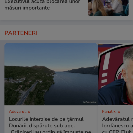
Executivul acuză blocarea unor
măsuri importante
PARTENERI
Adevarul.ro
Fanatik.ro
Locurile interzise de pe țărmul
Adevăratul m
Dunării, dispărute sub ape.
Iordănescu 
„Grănicerii au ordin să împuște pe
cu CFR Cluj: