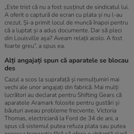
„Este trist că nu a fost susținut de sindicatul lui.
A oferit o captură de ecran cu plata și nu l-au
crezut. Și-a primit locul de muncă înapoi pentru
că a luptat și a adus documente. Dar să pleci
din Louisville așa? Aveam relații acolo. A fost
foarte greu”, a spus ea.
Alți angajați spun că aparatele se blocau
des
Cazul a scos la suprafață și nemulțumiri mai
vechi ale unor angajați din fabrică. Mai mulți
lucrători au declarat pentru Shifting Gears că
aparatele Aramark folosite pentru gustări și
băuturi aveau probleme frecvente. Victoria
Thomas, electriciană la Ford de 34 de ani, a
spus că sistemul putea refuza plata sau putea
procesa tranzacția fără să ofere o chitanță clară.