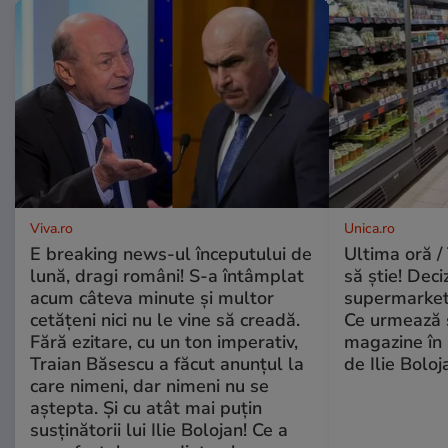
Viva.ro
Unica.ro
E breaking news-ul începutului de
Ultima oră / 
lună, dragi români! S-a întâmplat
să știe! Deci
acum câteva minute și multor
supermarketu
cetățeni nici nu le vine să creadă.
Ce urmează s
Fără ezitare, cu un ton imperativ,
magazine în 
Traian Băsescu a făcut anunțul la
de Ilie Boloj
care nimeni, dar nimeni nu se
aștepta. Și cu atât mai puțin
susținătorii lui Ilie Bolojan! Ce a