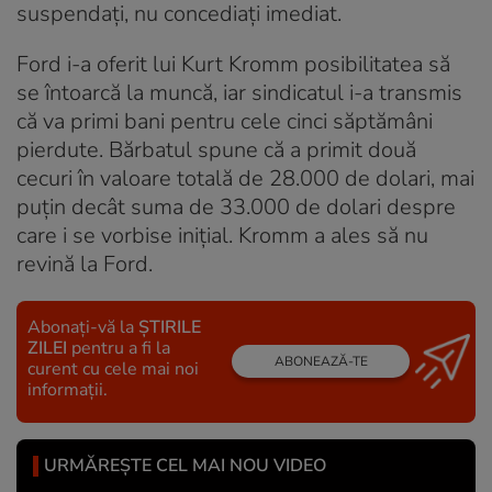
suspendați, nu concediați imediat.
Ford i-a oferit lui Kurt Kromm posibilitatea să
se întoarcă la muncă, iar sindicatul i-a transmis
că va primi bani pentru cele cinci săptămâni
pierdute. Bărbatul spune că a primit două
cecuri în valoare totală de 28.000 de dolari, mai
puțin decât suma de 33.000 de dolari despre
care i se vorbise inițial. Kromm a ales să nu
revină la Ford.
Abonați-vă la
ȘTIRILE
ZILEI
pentru a fi la
ABONEAZĂ-TE
curent cu cele mai noi
informații.
URMĂREȘTE CEL MAI NOU VIDEO