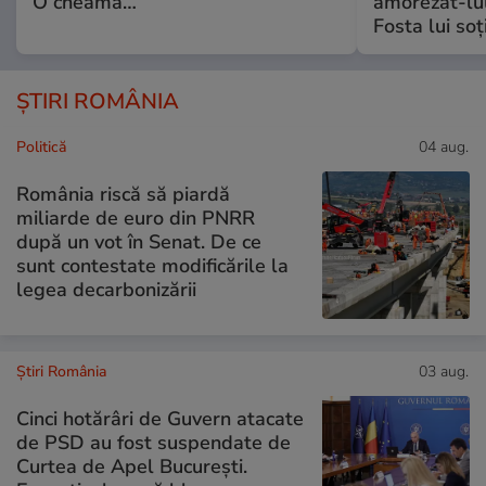
O cheamă…
amorezat-lul
Fosta lui soț
ȘTIRI ROMÂNIA
Politică
04 aug.
România riscă să piardă
miliarde de euro din PNRR
după un vot în Senat. De ce
sunt contestate modificările la
legea decarbonizării
Știri România
03 aug.
Cinci hotărâri de Guvern atacate
de PSD au fost suspendate de
Curtea de Apel București.