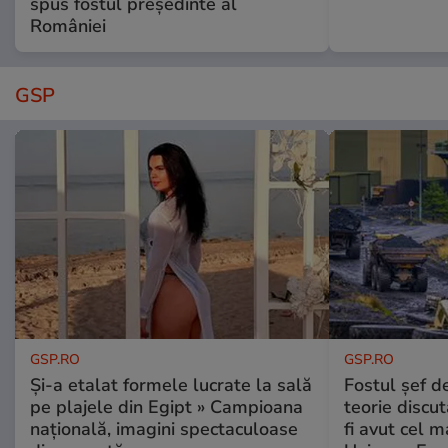
spus fostul președinte al
României
GSP
GSP.RO
GSP.RO
Și-a etalat formele lucrate la sală
Fostul șef d
pe plajele din Egipt » Campioana
teorie discu
națională, imagini spectaculoase
fi avut cel 