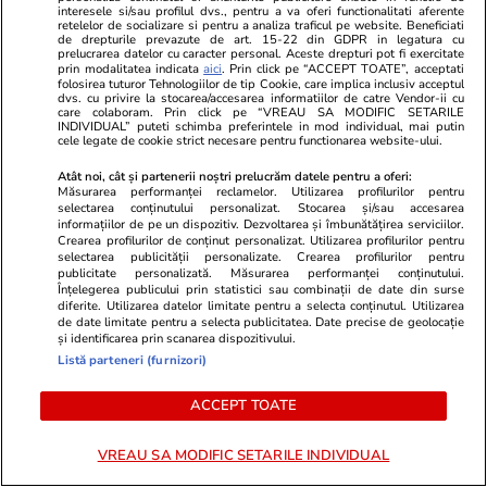
spectaculoase poze cu vedetele
muţi pentru 
interesele si/sau profilul dvs., pentru a va oferi functionalitati aferente
retelelor de socializare si pentru a analiza traficul pe website. Beneficiati
noastre în costum de baie [FOTO]
Este în Euro
de drepturile prevazute de art. 15-22 din GDPR in legatura cu
prelucrarea datelor cu caracter personal. Aceste drepturi pot fi exercitate
prin modalitatea indicata
aici
. Prin click pe “ACCEPT TOATE”, acceptati
folosirea tuturor Tehnologiilor de tip Cookie, care implica inclusiv acceptul
dvs. cu privire la stocarea/accesarea informatiilor de catre Vendor-ii cu
care colaboram. Prin click pe “VREAU SA MODIFIC SETARILE
INDIVIDUAL” puteti schimba preferintele in mod individual, mai putin
cele legate de cookie strict necesare pentru functionarea website-ului.
PARTENERI
Atât noi, cât și partenerii noștri prelucrăm datele pentru a oferi:
Măsurarea performanței reclamelor. Utilizarea profilurilor pentru
selectarea conținutului personalizat. Stocarea și/sau accesarea
informațiilor de pe un dispozitiv. Dezvoltarea și îmbunătățirea serviciilor.
Crearea profilurilor de conținut personalizat. Utilizarea profilurilor pentru
selectarea publicității personalizate. Crearea profilurilor pentru
publicitate personalizată. Măsurarea performanței conținutului.
Înțelegerea publicului prin statistici sau combinații de date din surse
diferite. Utilizarea datelor limitate pentru a selecta conținutul. Utilizarea
de date limitate pentru a selecta publicitatea. Date precise de geolocație
și identificarea prin scanarea dispozitivului.
Listă parteneri (furnizori)
ACCEPT TOATE
GSP.ro
GSP.ro
VREAU SA MODIFIC SETARILE INDIVIDUAL
Legendarul portar Dida a șocat la
ȘOCANT: jucă