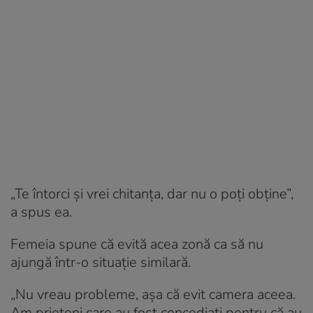
„Te întorci și vrei chitanța, dar nu o poți obține”,
a spus ea.
Femeia spune că evită acea zonă ca să nu
ajungă într-o situație similară.
„Nu vreau probleme, așa că evit camera aceea.
Am prieteni care au fost concediați pentru că au