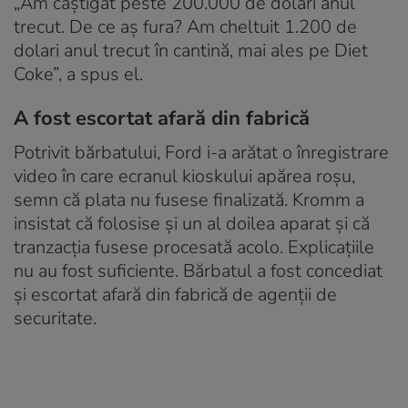
„Am câștigat peste 200.000 de dolari anul
trecut. De ce aș fura? Am cheltuit 1.200 de
dolari anul trecut în cantină, mai ales pe Diet
Coke”, a spus el.
A fost escortat afară din fabrică
Potrivit bărbatului, Ford i-a arătat o înregistrare
video în care ecranul kioskului apărea roșu,
semn că plata nu fusese finalizată. Kromm a
insistat că folosise și un al doilea aparat și că
tranzacția fusese procesată acolo. Explicațiile
nu au fost suficiente. Bărbatul a fost concediat
și escortat afară din fabrică de agenții de
securitate.