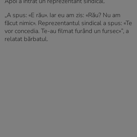
Apoi a intrat un reprezentant sindical.
„A spus: «E rău». Iar eu am zis: «Rău? Nu am
făcut nimic». Reprezentantul sindical a spus: «Te
vor concedia. Te-au filmat furând un fursec»”, a
relatat bărbatul.