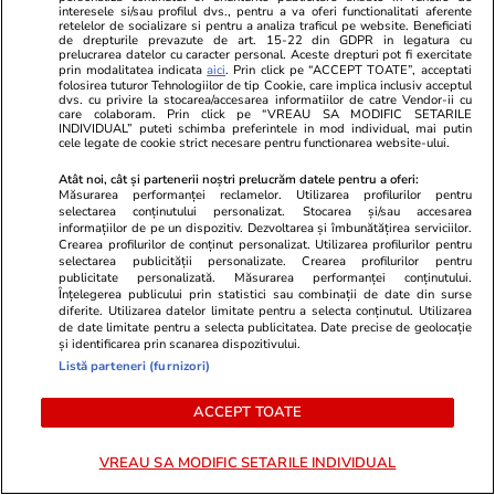
interesele si/sau profilul dvs., pentru a va oferi functionalitati aferente
retelelor de socializare si pentru a analiza traficul pe website. Beneficiati
ZiaruldeIasi.ro
Fanatik.ro
de drepturile prevazute de art. 15-22 din GDPR in legatura cu
Proiectul imobiliar pregătit lângă
Cum a reușit
prelucrarea datelor cu caracter personal. Aceste drepturi pot fi exercitate
prin modalitatea indicata
aici
. Prin click pe “ACCEPT TOATE”, acceptati
Lidl Moara de Foc este scos la
piardă 4 mil
folosirea tuturor Tehnologiilor de tip Cookie, care implica inclusiv acceptul
dvs. cu privire la stocarea/accesarea informatiilor de catre Vendor-ii cu
vânzare. Dezvoltatorul este
săptămână p
care colaboram. Prin click pe “VREAU SA MODIFIC SETARILE
asociat în piață cu un alt proiect
Cupa Mondial
INDIVIDUAL” puteti schimba preferintele in mod individual, mai putin
cele legate de cookie strict necesare pentru functionarea website-ului.
de anvergură
pariat
Atât noi, cât și partenerii noștri prelucrăm datele pentru a oferi:
Măsurarea performanței reclamelor. Utilizarea profilurilor pentru
selectarea conținutului personalizat. Stocarea și/sau accesarea
informațiilor de pe un dispozitiv. Dezvoltarea și îmbunătățirea serviciilor.
Vrei să îți fac o rețetă?
Crearea profilurilor de conținut personalizat. Utilizarea profilurilor pentru
selectarea publicității personalizate. Crearea profilurilor pentru
publicitate personalizată. Măsurarea performanței conținutului.
Înțelegerea publicului prin statistici sau combinații de date din surse
diferite. Utilizarea datelor limitate pentru a selecta conținutul. Utilizarea
de date limitate pentru a selecta publicitatea. Date precise de geolocație
și identificarea prin scanarea dispozitivului.
Listă parteneri (furnizori)
ULTIMELE ȘTIRI
ACCEPT TOATE
VREAU SA MODIFIC SETARILE INDIVIDUAL
Știri România
11:10