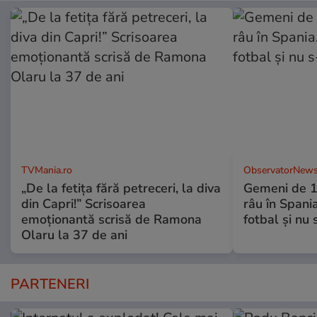
TVMania.ro
ObservatorNews
„De la fetița fără petreceri, la diva
Gemeni de 11
din Capri!” Scrisoarea
râu în Spani
emoționantă scrisă de Ramona
fotbal şi nu
Olaru la 37 de ani
PARTENERI