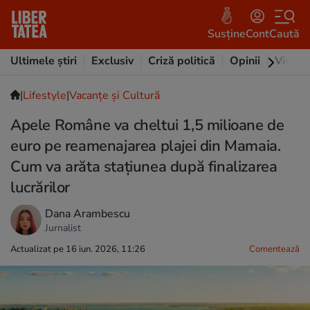
Susține
Cont
Caută
Ultimele știri
Exclusiv
Criză politică
Opinii
Video
|
Lifestyle
|
Vacanțe și Cultură
Apele Române va cheltui 1,5 milioane de
euro pe reamenajarea plajei din Mamaia.
Cum va arăta stațiunea după finalizarea
lucrărilor
Dana Arambescu
Jurnalist
Actualizat pe 16 iun. 2026, 11:26
Comentează