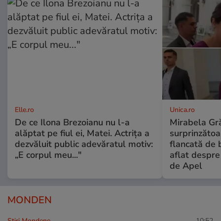
Elle.ro
Unica.ro
De ce Ilona Brezoianu nu l-a
Mirabela Gră
alăptat pe fiul ei, Matei. Actrița a
surprinzătoar
dezvăluit public adevăratul motiv:
flancată de 
„E corpul meu..."
aflat despre
de Apel
MONDEN
Stiri Mondene
10:52