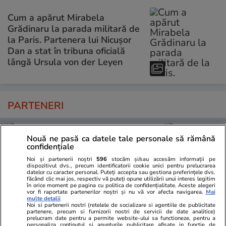
Cum a apărut Mirabela
Grădinaru la parada militară de
la Paris. Partenera lui Nicușor
Dan a stat în tribuna oficială
lângă Ursula von der Leyen
PARTENERI
Nouă ne pasă ca datele tale personale să rămână
confidențiale
Noi și partenerii noștri
596
stocăm și/sau accesăm informații pe
dispozitivul dvs., precum identificatorii cookie unici pentru prelucrarea
datelor cu caracter personal. Puteți accepta sau gestiona preferințele dvs.
făcând clic mai jos, respectiv vă puteți opune utilizării unui interes legitim
în orice moment pe pagina cu politica de confidențialitate. Aceste alegeri
vor fi raportate partenerilor noștri și nu vă vor afecta navigarea.
Mai
multe detalii
Noi si partenerii nostri (retelele de socializare si agentiile de publicitate
partenere, precum si furnizorii nostri de servicii de date analitice)
prelucram date pentru a permite website-ului sa functioneze, pentru a
personaliza continutul si anunturile publicitare afisate in functie de