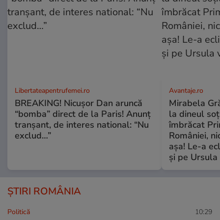
Libertateapentrufemei.ro
Avantaje.ro
BREAKING! Nicușor Dan aruncă
Mirabela Grăd
“bomba” direct de la Paris! Anunț
la dineul so
tranșant, de interes national: “Nu
îmbrăcat Pr
exclud…”
României, ni
așa! Le-a ec
și pe Ursula
ȘTIRI ROMÂNIA
Politică
10:29