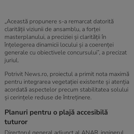
„Această propunere s-a remarcat datorită
clarităţii viziunii de ansamblu, a forţei
masterplanului, a preciziei şi clarităţii în
înţelegerea dinamicii locului şi a coerenţei
generale cu obiectivele concursului”, a precizat
juriul.
Potrivit News.ro, proiectul a primit nota maximă
pentru integrarea vegetaţiei existente şi atenţia
acordată aspectelor precum stabilitatea solului
şi cerinţele reduse de întreţinere.
Planuri pentru o plajă accesibilă
tuturor
Directorul general adjunct al ANAR, inginerul