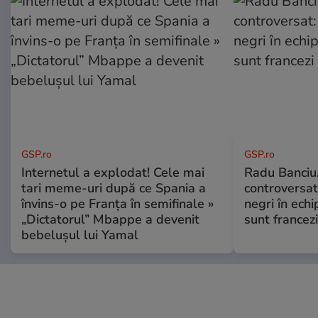
GSP.ro
GSP.ro
Internetul a explodat! Cele mai
Radu Banciu
tari meme-uri după ce Spania a
controversat:
învins-o pe Franța în semifinale »
negri în echi
„Dictatorul” Mbappe a devenit
sunt francezi
bebelușul lui Yamal