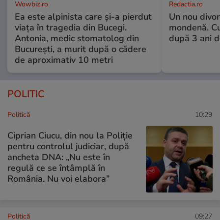
Wowbiz.ro
Redactia.ro
Ea este alpinista care și-a pierdut
Un nou divo
viața în tragedia din Bucegi.
mondenă. Cu
Antonia, medic stomatolog din
după 3 ani d
București, a murit după o cădere
de aproximativ 10 metri
POLITIC
Politică
10:29
Ciprian Ciucu, din nou la Poliție
pentru controlul judiciar, după
ancheta DNA: „Nu este în
regulă ce se întâmplă în
România. Nu voi elabora”
Politică
09:27