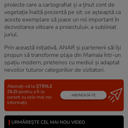
proiecte care a cartografiat şi a ţinut cont de
vegetaţia înaltă prezentă pe sit: se aşteaptă ca
aceste exemplare să joace un rol important în
dezvoltarea viitoare a proiectului», a subliniat
juriul.
Prin această iniţiativă, ANAR şi partenerii săi îşi
propun să transforme plaja din Mamaia într-un
spaţiu modern, prietenos cu mediul şi adaptat
nevoilor tuturor categoriilor de vizitatori.
Abonați-vă la
ȘTIRILE
ZILEI
pentru a fi la
ABONEAZĂ-TE
curent cu cele mai noi
informații.
URMĂREȘTE CEL MAI NOU VIDEO