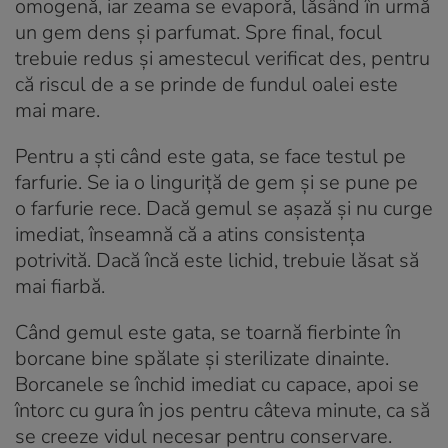
omogenă, iar zeama se evaporă, lăsând în urmă
un gem dens și parfumat. Spre final, focul
trebuie redus și amestecul verificat des, pentru
că riscul de a se prinde de fundul oalei este
mai mare.
Pentru a ști când este gata, se face testul pe
farfurie. Se ia o linguriță de gem și se pune pe
o farfurie rece. Dacă gemul se așază și nu curge
imediat, înseamnă că a atins consistența
potrivită. Dacă încă este lichid, trebuie lăsat să
mai fiarbă.
Când gemul este gata, se toarnă fierbinte în
borcane bine spălate și sterilizate dinainte.
Borcanele se închid imediat cu capace, apoi se
întorc cu gura în jos pentru câteva minute, ca să
se creeze vidul necesar pentru conservare.