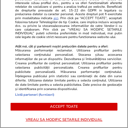
interesele si/sau profilul dvs., pentru a va oferi functionalitati aferente
retelelor de socializare si pentru a analiza traficul pe website. Beneficiati
de drepturile prevazute de art. 15-22 din GDPR in legatura cu
prelucrarea datelor cu caracter personal. Aceste drepturi pot fi exercitate
prin modalitatea indicata
aici
. Prin click pe “ACCEPT TOATE”, acceptati
folosirea tuturor Tehnologiilor de tip Cookie, care implica inclusiv acceptul
dvs. cu privire la stocarea/accesarea informatiilor de catre Vendor-ii cu
care colaboram. Prin click pe “VREAU SA MODIFIC SETARILE
INDIVIDUAL” puteti schimba preferintele in mod individual, mai putin
cele legate de cookie strict necesare pentru functionarea website-ului.
Comentarii
(1)
Atât noi, cât și partenerii noștri prelucrăm datele pentru a oferi:
Măsurarea performanței reclamelor. Utilizarea profilurilor pentru
selectarea conținutului personalizat. Stocarea și/sau accesarea
catalinsc
03.10.2025, 20:58
informațiilor de pe un dispozitiv. Dezvoltarea și îmbunătățirea serviciilor.
Eu pun 300g zahar la ~5 kg prune si dupa ce fierbe
Crearea profilurilor de conținut personalizat. Utilizarea profilurilor pentru
selectarea publicității personalizate. Crearea profilurilor pentru
vreo 3 ore adaug vreo 300g nuci si mai fierb un pic.
publicitate personalizată. Măsurarea performanței conținutului.
Iese perfect.
Înțelegerea publicului prin statistici sau combinații de date din surse
diferite. Utilizarea datelor limitate pentru a selecta conținutul. Utilizarea
de date limitate pentru a selecta publicitatea. Date precise de geolocație
2
0
0
și identificarea prin scanarea dispozitivului.
Listă parteneri (furnizori)
Comentează
ACCEPT TOATE
Loghează-te în contul tău
pentru a adăuga
comentarii și a te alătura dialogului.
VREAU SA MODIFIC SETARILE INDIVIDUAL