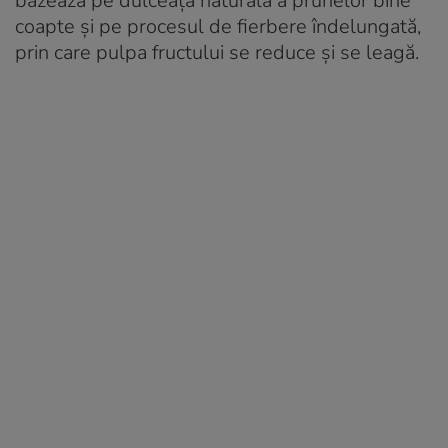
bazează pe dulceața naturală a prunelor bine
coapte și pe procesul de fierbere îndelungată,
prin care pulpa fructului se reduce și se leagă.