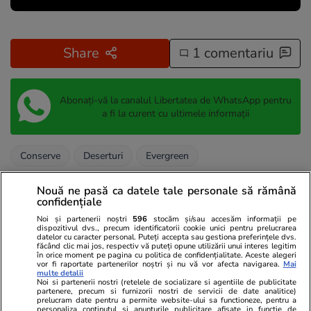
Share
1 comentariu
Abonați-vă la canalul Libertatea de WhatsApp pentru
a fi la curent cu ultimele informații
Conserve
Deserturi
Evergreen
Nouă ne pasă ca datele tale personale să rămână
confidențiale
Noi și partenerii noștri
596
stocăm și/sau accesăm informații pe
dispozitivul dvs., precum identificatorii cookie unici pentru prelucrarea
datelor cu caracter personal. Puteți accepta sau gestiona preferințele dvs.
făcând clic mai jos, respectiv vă puteți opune utilizării unui interes legitim
în orice moment pe pagina cu politica de confidențialitate. Aceste alegeri
vor fi raportate partenerilor noștri și nu vă vor afecta navigarea.
Mai
multe detalii
Noi si partenerii nostri (retelele de socializare si agentiile de publicitate
partenere, precum si furnizorii nostri de servicii de date analitice)
prelucram date pentru a permite website-ului sa functioneze, pentru a
personaliza continutul si anunturile publicitare afisate in functie de