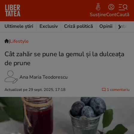
Susține
Cont
Caută
Ultimele știri
Exclusiv
Criză politică
Opinii
Intervi
|
Lifestyle
Cât zahăr se pune la gemul şi la dulceaţa
de prune
Ana Maria Teodorescu
Actualizat pe 29 sept. 2025, 17:18
1 comentariu