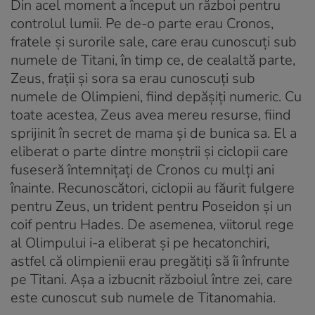
Din acel moment a început un război pentru
controlul lumii. Pe de-o parte erau Cronos,
fratele și surorile sale, care erau cunoscuți sub
numele de Titani, în timp ce, de cealaltă parte,
Zeus, frații și sora sa erau cunoscuți sub
numele de Olimpieni, fiind depășiți numeric. Cu
toate acestea, Zeus avea mereu resurse, fiind
sprijinit în secret de mama și de bunica sa. El a
eliberat o parte dintre monștrii și ciclopii care
fuseseră întemnițați de Cronos cu mulți ani
înainte. Recunoscători, ciclopii au făurit fulgere
pentru Zeus, un trident pentru Poseidon și un
coif pentru Hades. De asemenea, viitorul rege
al Olimpului i-a eliberat și pe hecatonchiri,
astfel că olimpienii erau pregătiți să îi înfrunte
pe Titani. Așa a izbucnit războiul între zei, care
este cunoscut sub numele de Titanomahia.