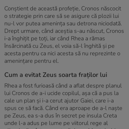
Conștient de această profeție, Cronos născocit
o strategie prin care să se asigure că plozii lui
nu-l vor putea amenința sau detrona niciodată.
Drept urmare, când aceștia s-au născut, Cronos
i-a înghițit pe toți, iar când Rhea a rămas
însărcinată cu Zeus, el voia să-l înghită și pe
acesta pentru ca nici acesta să nu reprezinte o
amenințare pentru el.
Cum a evitat Zeus soarta fraților lui
Rhea a fost furioasă când a aflat despre planul
lui Cronos de a-i ucide copilul, așa că a pus la
cale un plan și i-a cerut ajutor Gaiei, care i-a
spus ce să facă. Când era aproape de a-l naște
pe Zeus, ea s-a dus în secret pe insula Creta
unde l-a adus pe lume pe viitorul rege al