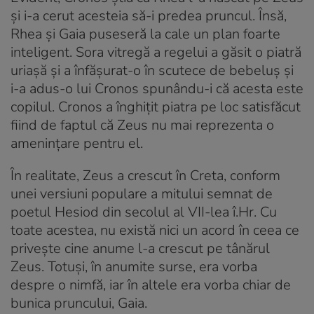
și i-a cerut acesteia să-i predea pruncul. Însă,
Rhea și Gaia puseseră la cale un plan foarte
inteligent. Sora vitregă a regelui a găsit o piatră
uriașă și a înfășurat-o în scutece de bebeluș și
i-a adus-o lui Cronos spunându-i că acesta este
copilul. Cronos a înghițit piatra pe loc satisfăcut
fiind de faptul că Zeus nu mai reprezenta o
amenințare pentru el.
În realitate, Zeus a crescut în Creta, conform
unei versiuni populare a mitului semnat de
poetul Hesiod din secolul al VII-lea î.Hr. Cu
toate acestea, nu există nici un acord în ceea ce
privește cine anume l-a crescut pe tânărul
Zeus. Totuși, în anumite surse, era vorba
despre o nimfă, iar în altele era vorba chiar de
bunica pruncului, Gaia.