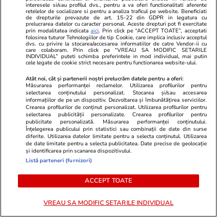
interesele si/sau profilul dvs., pentru a va oferi functionalitati aferente
retelelor de socializare si pentru a analiza traficul pe website. Beneficiati
de drepturile prevazute de art. 15-22 din GDPR in legatura cu
prelucrarea datelor cu caracter personal. Aceste drepturi pot fi exercitate
prin modalitatea indicata
aici
. Prin click pe “ACCEPT TOATE”, acceptati
folosirea tuturor Tehnologiilor de tip Cookie, care implica inclusiv acceptul
dvs. cu privire la stocarea/accesarea informatiilor de catre Vendor-ii cu
care colaboram. Prin click pe “VREAU SA MODIFIC SETARILE
INDIVIDUAL” puteti schimba preferintele in mod individual, mai putin
PARTENERI
cele legate de cookie strict necesare pentru functionarea website-ului.
Atât noi, cât și partenerii noștri prelucrăm datele pentru a oferi:
Măsurarea performanței reclamelor. Utilizarea profilurilor pentru
selectarea conținutului personalizat. Stocarea și/sau accesarea
informațiilor de pe un dispozitiv. Dezvoltarea și îmbunătățirea serviciilor.
Crearea profilurilor de conținut personalizat. Utilizarea profilurilor pentru
selectarea publicității personalizate. Crearea profilurilor pentru
publicitate personalizată. Măsurarea performanței conținutului.
Înțelegerea publicului prin statistici sau combinații de date din surse
diferite. Utilizarea datelor limitate pentru a selecta conținutul. Utilizarea
de date limitate pentru a selecta publicitatea. Date precise de geolocație
și identificarea prin scanarea dispozitivului.
Listă parteneri (furnizori)
ACCEPT TOATE
Viva.ro
Unica.ro
VREAU SA MODIFIC SETARILE INDIVIDUAL
„Era într-un azil, în scaun cu rotile.
Divorț la nive
Fractura de șold i-a...” Un mare
Incredibil ce