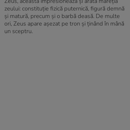
Zeus, aceasta impresionează și arată măreția
zeului: constituție fizică puternică, figură demnă
și matură, precum și o barbă deasă. De multe
ori, Zeus apare așezat pe tron și ținând în mână
un sceptru.