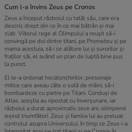
Cum l-a învins Zeus pe Cronos
Zeus a început războiul cu tatăl său, care era
descris drept din ce în ce mai bătrân și mai
slab. Viitorul rege al Olimpului a reușit să-i
convingă pe doi dintre titani, pe Prometeu și pe
mama acestuia, să i se alăture lui și surorilor și
fraților săi, el având un plan de luptă bine pus
la punct.
El le-a ordonat hecatonchirilor, presonaje
mitice care aveau câte o sută de mâini, să-i
bombardeze cu pietre pe Titani. Conduși de
Atlas, aceștia au ripostat cu înverșunare, iar
războiul a durat aproximativ zece ani, olimpienii
ieșind triumfători. Zeus și familia lui au preluat
controlul asupra Universului, în timp ce Zeus i-a
întemnițat apoi pe toți titanii și pe Cronos în