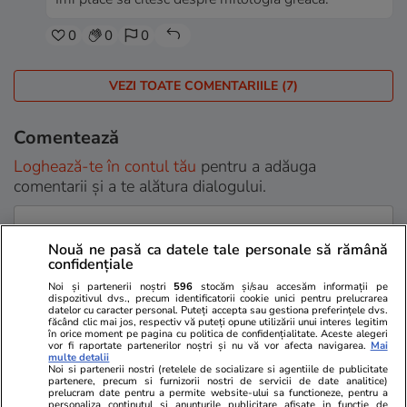
0
0
0
VEZI TOATE COMENTARIILE (7)
Comentează
Loghează-te în contul tău
pentru a adăuga
comentarii și a te alătura dialogului.
Nouă ne pasă ca datele tale personale să rămână
confidențiale
Noi și partenerii noștri
596
stocăm și/sau accesăm informații pe
dispozitivul dvs., precum identificatorii cookie unici pentru prelucrarea
datelor cu caracter personal. Puteți accepta sau gestiona preferințele dvs.
făcând clic mai jos, respectiv vă puteți opune utilizării unui interes legitim
în orice moment pe pagina cu politica de confidențialitate. Aceste alegeri
vor fi raportate partenerilor noștri și nu vă vor afecta navigarea.
Mai
multe detalii
Noi si partenerii nostri (retelele de socializare si agentiile de publicitate
partenere, precum si furnizorii nostri de servicii de date analitice)
Sunt de acord cu
regulile comunitatii
prelucram date pentru a permite website-ului sa functioneze, pentru a
personaliza continutul si anunturile publicitare afisate in functie de