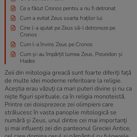
Ce a făcut Cronos pentru a nu fi detronat
Cum a evitat Zeus soarta fraților lui
Cine l-a ajutat pe Zeus să-l detroneze pe
Cronos
Cum l-a învins Zeus pe Cronos
Cum și-au împărțit lumea Zeus, Poseidon și
Hades
Zeii din mitologia greacă sunt foarte diferiți față
de multe idei moderne referitoare la religie.
Aceștia erau văzuți ca mari puteri divine și nu ca
niște figuri spirituale, ca în religia monoteistă.
Printre cei doisprezece zei olimpieni care
strălucesc în vasta panoplie mitologică se
numără și Zeus, unul dintre cei mai importanți
și mai influenți zei din panteonul Greciei Antice,
cel care domina cerul și pământul cu fulgerele