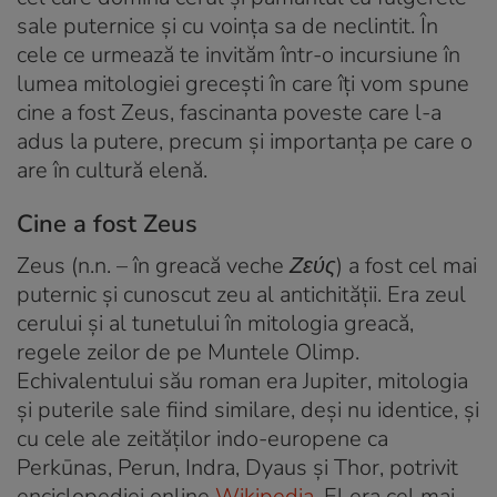
sale puternice și cu voința sa de neclintit. În
cele ce urmează te invităm într-o incursiune în
lumea mitologiei grecești în care îți vom spune
cine a fost Zeus, fascinanta poveste care l-a
adus la putere, precum și importanța pe care o
are în cultură elenă.
Cine a fost Zeus
Zeus (n.n. – în greacă veche
Ζεύς
) a fost cel mai
puternic și cunoscut zeu al antichității. Era zeul
cerului și al tunetului în mitologia greacă,
regele zeilor de pe Muntele Olimp.
Echivalentului său roman era Jupiter, mitologia
și puterile sale fiind similare, deși nu identice, și
cu cele ale zeităților indo-europene ca
Perkūnas, Perun, Indra, Dyaus și Thor, potrivit
enciclopediei online
Wikipedia
. El era cel mai