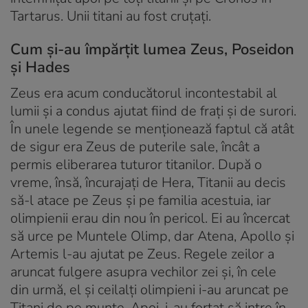
Tartarus. Unii titani au fost cruțați.
Cum și-au împărțit lumea Zeus, Poseidon
și Hades
Zeus era acum conducătorul incontestabil al
lumii și a condus ajutat fiind de frați și de surori.
În unele legende se menționează faptul că atât
de sigur era Zeus de puterile sale, încât a
permis eliberarea tuturor titanilor. După o
vreme, însă, încurajați de Hera, Titanii au decis
să-l atace pe Zeus și pe familia acestuia, iar
olimpienii erau din nou în pericol. Ei au încercat
să urce pe Muntele Olimp, dar Atena, Apollo și
Artemis l-au ajutat pe Zeus. Regele zeilor a
aruncat fulgere asupra vechilor zei și, în cele
din urmă, el și ceilalți olimpieni i-au aruncat pe
Titani de pe munte. Apoi, i-au forțat să intre în