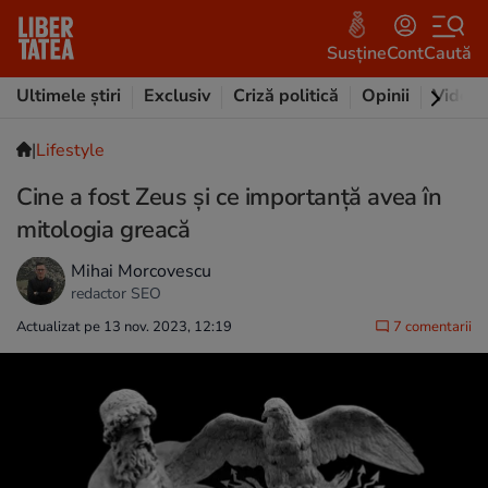
Susține
Cont
Caută
Ultimele știri
Exclusiv
Criză politică
Opinii
Video
|
Lifestyle
Cine a fost Zeus și ce importanță avea în
mitologia greacă
Mihai Morcovescu
redactor SEO
Actualizat pe 13 nov. 2023, 12:19
7 comentarii