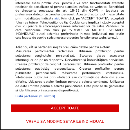
interesele si/sau profilul dvs., pentru a va oferi functionalitati aferente
retelelor de socializare si pentru a analiza traficul pe website. Beneficiati
de drepturile prevazute de art. 15-22 din GDPR in legatura cu
prelucrarea datelor cu caracter personal. Aceste drepturi pot fi exercitate
prin modalitatea indicata
aici
. Prin click pe “ACCEPT TOATE”, acceptati
folosirea tuturor Tehnologiilor de tip Cookie, care implica inclusiv acceptul
dvs. cu privire la stocarea/accesarea informatiilor de catre Vendor-ii cu
care colaboram. Prin click pe “VREAU SA MODIFIC SETARILE
INDIVIDUAL” puteti schimba preferintele in mod individual, mai putin
cele legate de cookie strict necesare pentru functionarea website-ului.
Atât noi, cât și partenerii noștri prelucrăm datele pentru a oferi:
Măsurarea performanței reclamelor. Utilizarea profilurilor pentru
selectarea conținutului personalizat. Stocarea și/sau accesarea
Vacanțe și Cultură
06:45
Vacanțe și Cultu
informațiilor de pe un dispozitiv. Dezvoltarea și îmbunătățirea serviciilor.
Crearea profilurilor de conținut personalizat. Utilizarea profilurilor pentru
Orașul european ideal pentru
Compania ae
selectarea publicității personalizate. Crearea profilurilor pentru
publicitate personalizată. Măsurarea performanței conținutului.
iubitorii de literatură, unde prima
record de 19
Înțelegerea publicului prin statistici sau combinații de date din surse
diferite. Utilizarea datelor limitate pentru a selecta conținutul. Utilizarea
librărie s-a deschis în 1610: „Ca în
Australia. C
de date limitate pentru a selecta publicitatea. Date precise de geolocație
și identificarea prin scanarea dispozitivului.
Stăpânul Inelelor”
când stai apr
Listă parteneri (furnizori)
aer
ACCEPT TOATE
VREAU SA MODIFIC SETARILE INDIVIDUAL
Horoscop
25 iul.