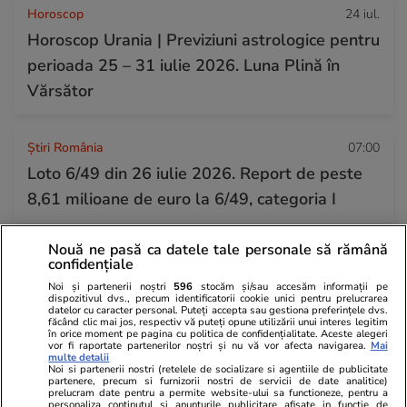
Horoscop
24 iul.
Horoscop Urania | Previziuni astrologice pentru
perioada 25 – 31 iulie 2026. Luna Plină în
Vărsător
Știri România
07:00
Loto 6/49 din 26 iulie 2026. Report de peste
8,61 milioane de euro la 6/49, categoria I
Nouă ne pasă ca datele tale personale să rămână
Auto
09:35
confidențiale
Tutor 3.0, noul sistem care monitorizează
Noi și partenerii noștri
596
stocăm și/sau accesăm informații pe
dispozitivul dvs., precum identificatorii cookie unici pentru prelucrarea
șoferii pe autostrăzile din Italia. Ce trebuie să
datelor cu caracter personal. Puteți accepta sau gestiona preferințele dvs.
făcând clic mai jos, respectiv vă puteți opune utilizării unui interes legitim
știe românii care merg acolo în vacanță
în orice moment pe pagina cu politica de confidențialitate. Aceste alegeri
vor fi raportate partenerilor noștri și nu vă vor afecta navigarea.
Mai
multe detalii
Noi si partenerii nostri (retelele de socializare si agentiile de publicitate
partenere, precum si furnizorii nostri de servicii de date analitice)
prelucram date pentru a permite website-ului sa functioneze, pentru a
personaliza continutul si anunturile publicitare afisate in functie de