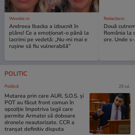
Wowbiz.ro
Redactia.ro
Andreea Ibacka a izbucnit în
Două cutrem
plâns! Ce a emoționat-o până la
România la d
lacrimi pe vedetă: „Nu-mi mai e
ore. Unde s
rușine să fiu vulnerabilă”
POLITIC
Politică
25 iul.
Mutarea prin care AUR, S.O.S. și
POT au făcut front comun în
opoziție împotriva legii care
permite Armatei să doboare
dronele neautorizate. CCR a
tranșat definitiv disputa