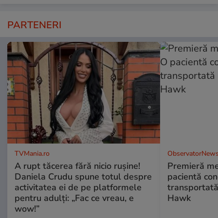
PARTENERI
TVMania.ro
ObservatorNews
A rupt tăcerea fără nicio rușine!
Premieră me
Daniela Crudu spune totul despre
pacientă co
activitatea ei de pe platformele
transportată
pentru adulți: „Fac ce vreau, e
Hawk
wow!”