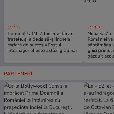
GSP.RO
GSP.RO
I-a murit tatăl, 7 luni mai târziu
Noua sală u
fratele, și a decis să-și încheie
României va 
cariera de succes » Fostul
săptămâna vi
internațional este astăzi grădinar
ghici primul 
găzduit acol
PARTENERI