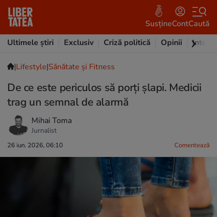
Susține
Cont
Caută
Ultimele știri
Exclusiv
Criză politică
Opinii
Intervi
|
Lifestyle
|
Sănătate și Fitness
De ce este periculos să porți șlapi. Medicii
trag un semnal de alarmă
Mihai Toma
Jurnalist
26 iun. 2026, 06:10
Comentează