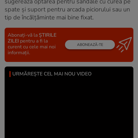
sugerează optarea pentru sandale cu curea pe
spate și suport pentru arcada piciorului sau un
tip de încălțăminte mai bine fixat.
Abonați-vă la
ȘTIRILE
ZILEI
pentru a fi la
ABONEAZĂ-TE
curent cu cele mai noi
informații.
URMĂREȘTE CEL MAI NOU VIDEO