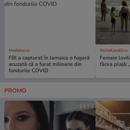
Mediafax.ro
StirileKanalD.ro
FBI a capturat în Jamaica o fugară
Femeie lovit
acuzată că a furat milioane din
făcea plajă: „
fondurile COVID
PROMO