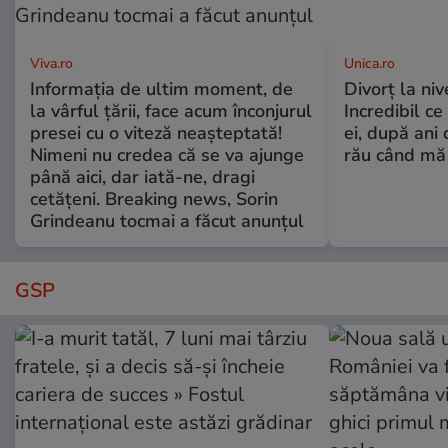
Viva.ro
Unica.ro
Informația de ultim moment, de
Divorț la nive
la vârful țării, face acum înconjurul
Incredibil ce
presei cu o viteză neașteptată!
ei, după ani 
Nimeni nu credea că se va ajunge
rău când mă
până aici, dar iată-ne, dragi
cetățeni. Breaking news, Sorin
Grindeanu tocmai a făcut anunțul
GSP