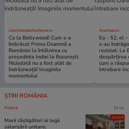
Libertateapentrufemei.ro
Avantaje.ro
Ca la Bollywood! Cum s-a
Ea - 52, el 
îmbrăcat Prima Doamnă a
s-au îndrăgos
României la întâlnirea cu
rezistat. La 
președinta Indiei la București.
despărțirea 
Niciodată nu a fost atât de
cum a răspu
îndrăzneață! Imaginile
întrebare i
momentului
ȘTIRI ROMÂNIA
Politică
24 iul.
Analiză
Marii câștigători ai legii
salarizării unitare: