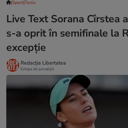
|
Sport
|
Tenis
Live Text Sorana Cîrstea a
s-a oprit în semifinale la
excepție
Redacția Libertatea
Echipa de jurnaliști