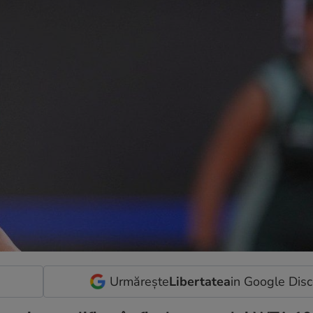
Urmărește
Libertatea
in Google Dis