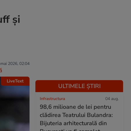
ff și
 mai 2026, 02:04
ă
LiveText
ULTIMELE ȘTIRI
Infrastructura
04 aug.
98,6 milioane de lei pentru
clădirea Teatrului Bulandra:
Bijuteria arhitecturală din