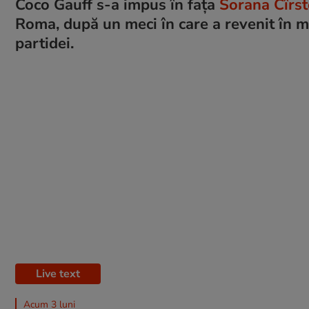
Coco Gauff s-a impus în fața
Sorana Cîrs
Roma, după un meci în care a revenit în m
partidei.
Live text
Acum 3 luni