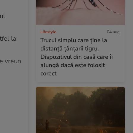
ul
Lifestyle
04 aug.
fel la
Trucul simplu care ține la
distanță țânțarii tigru.
Dispozitivul din casă care îi
ze vreun
alungă dacă este folosit
corect