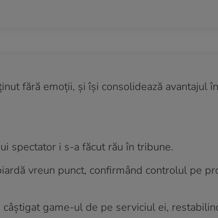
nut fără emoții, și își consolidează avantajul î
i spectator i s-a făcut rău în tribune.
piardă vreun punct, confirmând controlul pe pr
 câștigat game-ul de pe serviciul ei, restabilin