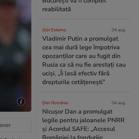
București va fi complet
reabilitată
Știri Externe
04 aug.
Vladimir Putin a promulgat
cea mai dură lege împotriva
opozanților care au fugit din
Rusia ca să nu fie arestați sau
uciși. „Îi lasă efectiv fără
drepturile cetățenești”
Știri România
04 aug.
Nicușor Dan a promulgat
legile pentru jaloanele PNRR
cover
și Acordul SAFE: „Accesul
României la fondurile