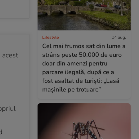
Lifestyle
04 aug.
Cel mai frumos sat din lume a
strâns peste 50.000 de euro
n acest
doar din amenzi pentru
parcare ilegală, după ce a
fost asaltat de turiști: „Lasă
mașinile pe trotuare”
opriul
d