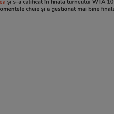
tea
și s-a calificat în finala turneului WTA 1
omentele cheie și a gestionat mai bine final