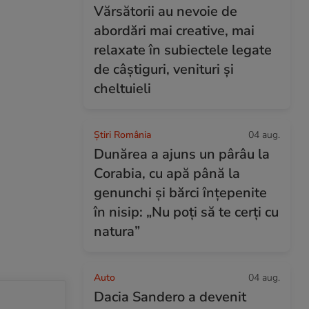
Vărsătorii au nevoie de
abordări mai creative, mai
relaxate în subiectele legate
de câștiguri, venituri și
cheltuieli
Știri România
04 aug.
Dunărea a ajuns un pârâu la
Corabia, cu apă până la
genunchi și bărci înțepenite
în nisip: „Nu poți să te cerți cu
natura”
Auto
04 aug.
Dacia Sandero a devenit