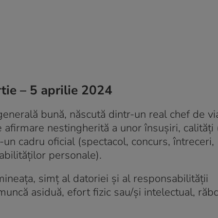
ie – 5 aprilie 2024
 generală bună, născută dintr-un real chef de vi
afirmare nestingherită a unor însușiri, calități 
r-un cadru oficial (spectacol, concurs, întreceri,
abilităților personale).
mineața, simț al datoriei și al responsabilității
ncă asiduă, efort fizic sau/și intelectual, răb