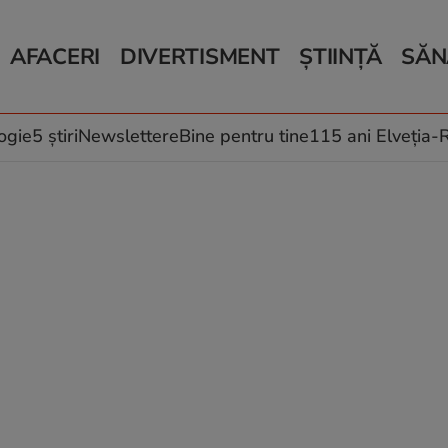
AFACERI
DIVERTISMENT
ȘTIINȚĂ
SĂN
Bani și Afaceri
Monden
Știri Știință
Știri 
Auto
Horoscop
Schimbări climati
Relații
Locuri de muncă
Muzică și Filme
Rețete
ogie
5 știri
Newslettere
Bine pentru tine
115 ani Elveția
Imobiliare.ro
Vacanțe și Cultură
Fructe
eJobs.ro
Îngriji