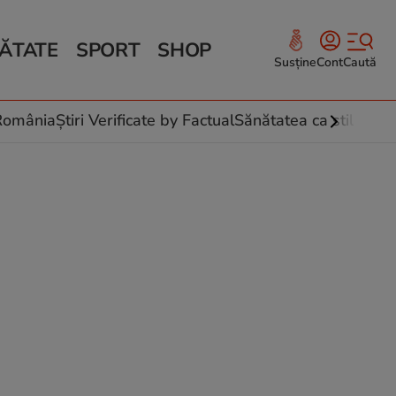
ĂTATE
SPORT
SHOP
Susține
Cont
Caută
Sănătate și Fitness
ce
 culinare
-România
Știri Verificate by Factual
Sănătatea ca stil de vi
 și legume
rea plantelor