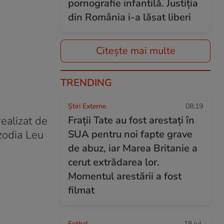
pornografie infantilă. Justiția
din România i-a lăsat liberi
Citește mai multe
TRENDING
Știri Externe
08:19
ealizat de
Frații Tate au fost arestați în
 zodia Leu
SUA pentru noi fapte grave
de abuz, iar Marea Britanie a
cerut extrădarea lor.
Momentul arestării a fost
filmat
Fotbal
18 iul.