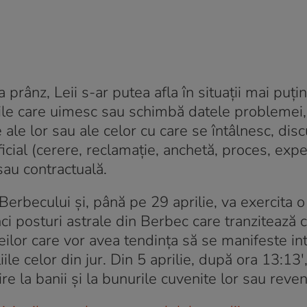
la prânz, Leii s-ar putea afla în situații mai puți
eștile care uimesc sau schimbă datele problemei
e ale lor sau ale celor cu care se întâlnesc, dis
cial (cerere, reclamație, anchetă, proces, expe
 sau contractuală.
Berbecului și, până pe 29 aprilie, va exercita o
nci posturi astrale din Berbec care tranzitează 
 Leilor care vor avea tendința să se manifeste int
ile celor din jur. Din 5 aprilie, după ora 13:13′
re la banii și la bunurile cuvenite lor sau reven