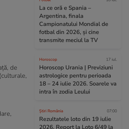
La ce oră e Spania –
Argentina, finala
Campionatului Mondial de
fotbal din 2026, și cine
transmite meciul la TV
Horoscop
17 iul.
ață, de
Horoscop Urania | Previziuni
(culturale,
astrologice pentru perioada
18 – 24 iulie 2026. Soarele va
intra în zodia Leului
Știri România
07:00
dare,
Rezultatele loto din 19 iulie
2026. Report la Loto 6/49 la