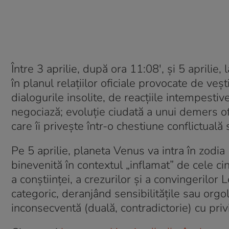
Între 3 aprilie, după ora 11:08′, și 5 aprilie, 
în planul relațiilor oficiale provocate de v
dialogurile insolite, de reacțiile intempestiv
negociază; evoluție ciudată a unui demers ofi
care îi privește într-o chestiune conflictuală
Pe 5 aprilie, planeta Venus va intra în zodia 
binevenită în contextul „inflamat” de cele ci
a conștiinței, a crezurilor și a convingerilor
categoric, deranjând sensibilitățile sau orgoli
inconsecventă (duală, contradictorie) cu privi