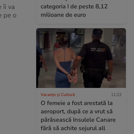
 îi va
categoria I de peste 8,12
e pe o
milioane de euro
Vacanțe și Cultură
11:22
O femeie a fost arestată la
aeroport, după ce a vrut să
părăsească Insulele Canare
fără să achite sejurul all