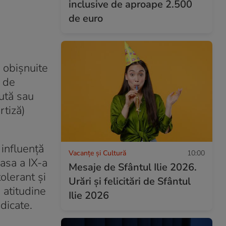
inclusive de aproape 2.500
de euro
n obișnuite
, de
cută sau
rtiză)
 influență
Vacanțe și Cultură
10:00
casa a IX-a
Mesaje de Sfântul Ilie 2026.
olerant și
Urări și felicitări de Sfântul
, atitudine
Ilie 2026
dicate.