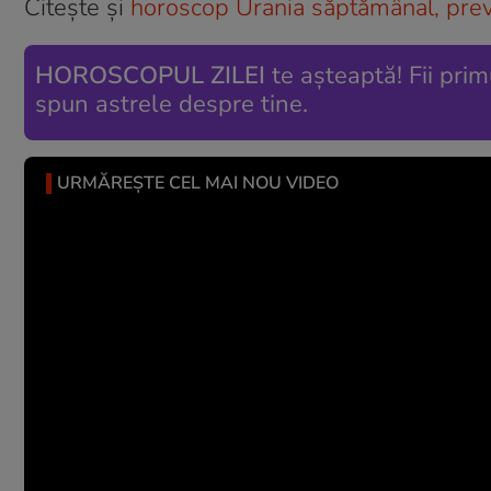
Citește și
horoscop Urania săptămânal, previz
HOROSCOPUL ZILEI
te așteaptă! Fii prim
spun astrele despre tine.
URMĂREȘTE CEL MAI NOU VIDEO