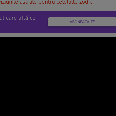
iunile astrale pentru celelalte zodii.
ul care află ce
ABONEAZĂ-TE