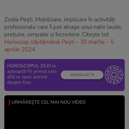
Zodia Pești. Mobilizare, implicare în activități
profesionale care îi pot atrage unui nativ laude,
prețuire, simpatie și încredere. Citește tot
Horoscop săptămânal Pești – 30 martie – 5
aprilie 2024
.
HOROSCOPUL ZILEI
te
așteaptă! Fii primul care
ABONEAZĂ-TE
află ce spun astrele
despre tine.
URMĂREȘTE CEL MAI NOU VIDEO