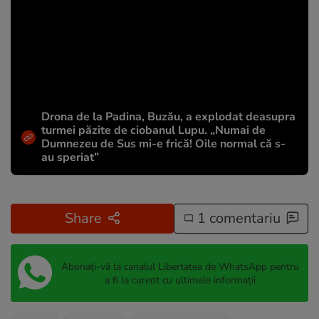
Drona de la Padina, Buzău, a explodat deasupra
turmei păzite de ciobanul Lupu. „Numai de
Dumnezeu de Sus mi-e frică! Oile normal că s-
au speriat”
Share
1 comentariu
Abonați-vă la canalul Libertatea de WhatsApp pentru
a fi la curent cu ultimele informații