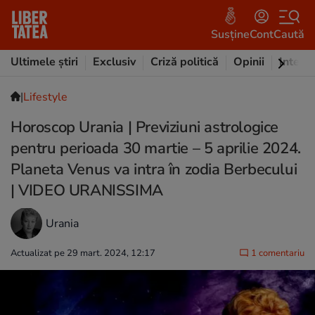
Susține
Cont
Caută
Ultimele știri
Exclusiv
Criză politică
Opinii
Intervi
|
Lifestyle
Horoscop Urania | Previziuni astrologice
pentru perioada 30 martie – 5 aprilie 2024.
Planeta Venus va intra în zodia Berbecului
| VIDEO URANISSIMA
Urania
Actualizat pe 29 mart. 2024, 12:17
1 comentariu