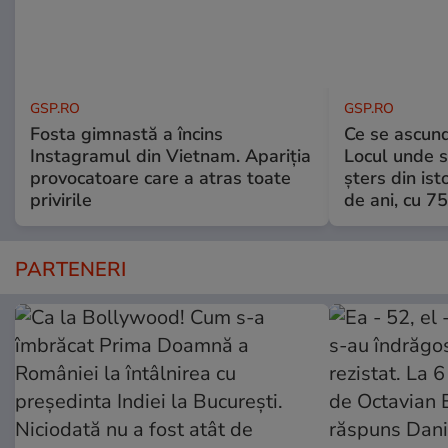
GSP.RO
GSP.RO
Fosta gimnastă a încins
Ce se ascund
Instagramul din Vietnam. Apariția
Locul unde s-
provocatoare care a atras toate
șters din ist
privirile
de ani, cu 7
PARTENERI