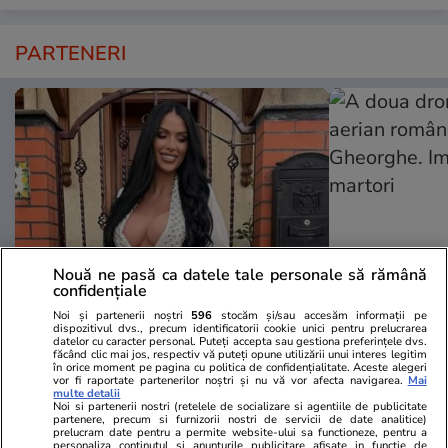
PARTENERI
Nouă ne pasă ca datele tale personale să rămână
confidențiale
TVMania.ro
ObservatorNews
Noi și partenerii noștri
596
stocăm și/sau accesăm informații pe
dispozitivul dvs., precum identificatorii cookie unici pentru prelucrarea
A rupt tăcerea fără nicio rușine!
A doua dronă
datelor cu caracter personal. Puteți accepta sau gestiona preferințele dvs.
făcând clic mai jos, respectiv vă puteți opune utilizării unui interes legitim
Daniela Crudu spune totul despre
aerian român
în orice moment pe pagina cu politica de confidențialitate. Aceste alegeri
vor fi raportate partenerilor noștri și nu vă vor afecta navigarea.
Mai
activitatea ei de pe platformele
Gheorghe. Im
multe detalii
pentru adulți: „Fac ce vreau, e
martori
Noi si partenerii nostri (retelele de socializare si agentiile de publicitate
partenere, precum si furnizorii nostri de servicii de date analitice)
wow!”
prelucram date pentru a permite website-ului sa functioneze, pentru a
personaliza continutul si anunturile publicitare afisate in functie de