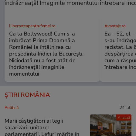
Libertateapentrufemei.ro
Avantaje.ro
Ca la Bollywood! Cum s-a
Ea - 52, el 
îmbrăcat Prima Doamnă a
s-au îndrăgos
României la întâlnirea cu
rezistat. La 
președinta Indiei la București.
despărțirea 
Niciodată nu a fost atât de
cum a răspu
îndrăzneață! Imaginile
întrebare i
momentului
ȘTIRI ROMÂNIA
Politică
24 iul.
Analiză
Marii câștigători ai legii
salarizării unitare:
parlamentarii. Lefuri mărite în