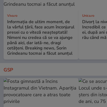
Viva.ro
Unica.ro
Informația de ultim moment, de
Divorț la nive
la vârful țării, face acum înconjurul
Incredibil ce
presei cu o viteză neașteptată!
ei, după ani 
Nimeni nu credea că se va ajunge
rău când mă
până aici, dar iată-ne, dragi
cetățeni. Breaking news, Sorin
Grindeanu tocmai a făcut anunțul
GSP