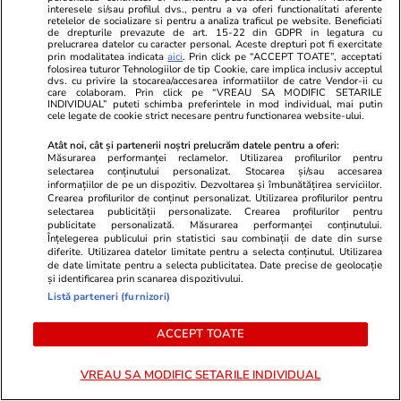
interesele si/sau profilul dvs., pentru a va oferi functionalitati aferente
retelelor de socializare si pentru a analiza traficul pe website. Beneficiati
de drepturile prevazute de art. 15-22 din GDPR in legatura cu
prelucrarea datelor cu caracter personal. Aceste drepturi pot fi exercitate
prin modalitatea indicata
aici
. Prin click pe “ACCEPT TOATE”, acceptati
PARTENERI
folosirea tuturor Tehnologiilor de tip Cookie, care implica inclusiv acceptul
dvs. cu privire la stocarea/accesarea informatiilor de catre Vendor-ii cu
care colaboram. Prin click pe “VREAU SA MODIFIC SETARILE
INDIVIDUAL” puteti schimba preferintele in mod individual, mai putin
cele legate de cookie strict necesare pentru functionarea website-ului.
Atât noi, cât și partenerii noștri prelucrăm datele pentru a oferi:
Măsurarea performanței reclamelor. Utilizarea profilurilor pentru
selectarea conținutului personalizat. Stocarea și/sau accesarea
informațiilor de pe un dispozitiv. Dezvoltarea și îmbunătățirea serviciilor.
Crearea profilurilor de conținut personalizat. Utilizarea profilurilor pentru
selectarea publicității personalizate. Crearea profilurilor pentru
publicitate personalizată. Măsurarea performanței conținutului.
Înțelegerea publicului prin statistici sau combinații de date din surse
diferite. Utilizarea datelor limitate pentru a selecta conținutul. Utilizarea
de date limitate pentru a selecta publicitatea. Date precise de geolocație
și identificarea prin scanarea dispozitivului.
Listă parteneri (furnizori)
GSP.ro
GSP.ro
Marea rivală a Simonei Halep, de
Ce s-a întâmp
ACCEPT TOATE
nerecunoscut pe plajele din
Mircea Luces
Grecia
Romradiatoa
VREAU SA MODIFIC SETARILE INDIVIDUAL