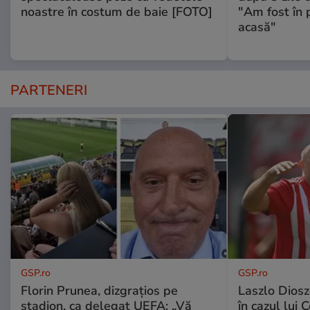
noastre în costum de baie [FOTO]
"Am fost în p
acasă"
PARTENERI
GSP.ro
GSP.ro
Florin Prunea, dizgrațios pe
Laszlo Diosz
stadion, ca delegat UEFA: „Vă
în cazul lui 