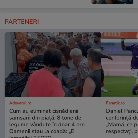
PARTENERI
Adevarul.ro
Fanatik.ro
Cum au eliminat cisnădienii
Daniel Pancu
samsarii din piață: 8 tone de
conferință d
legume vândute în doar 4 ore.
„Mamă, ce p
Oamenii stau la coadă: „E
respectați, p