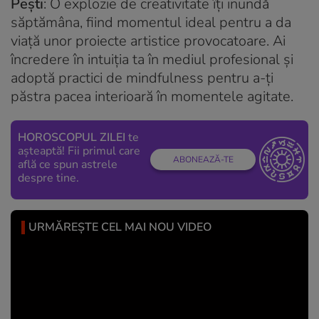
Pești
: O explozie de creativitate îți inundă
săptămâna, fiind momentul ideal pentru a da
viață unor proiecte artistice provocatoare. Ai
încredere în intuiția ta în mediul profesional și
adoptă practici de mindfulness pentru a-ți
păstra pacea interioară în momentele agitate.
HOROSCOPUL ZILEI
te
așteaptă! Fii primul care
ABONEAZĂ-TE
află ce spun astrele
despre tine.
URMĂREȘTE CEL MAI NOU VIDEO