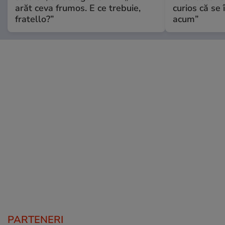
arăt ceva frumos. E ce trebuie,
curios că se
fratello?”
acum”
PARTENERI