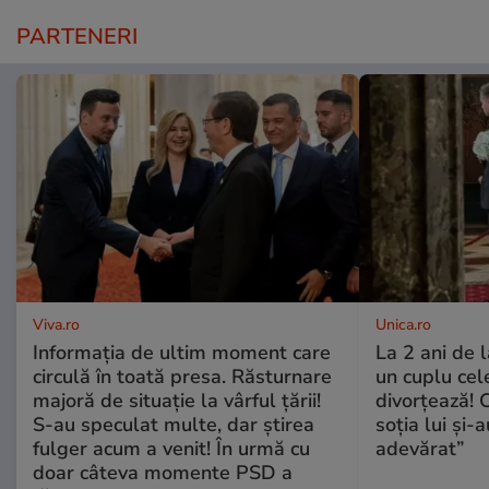
PARTENERI
Viva.ro
Unica.ro
Informația de ultim moment care
La 2 ani de 
circulă în toată presa. Răsturnare
un cuplu ce
majoră de situație la vârful țării!
divorțează! C
S-au speculat multe, dar știrea
soția lui și-
fulger acum a venit! În urmă cu
adevărat”
doar câteva momente PSD a