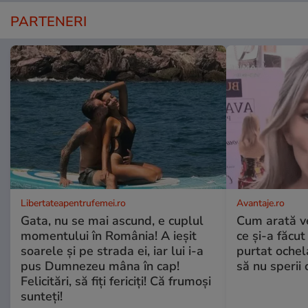
PARTENERI
Libertateapentrufemei.ro
Avantaje.ro
Gata, nu se mai ascund, e cuplul
Cum arată v
momentului în România! A ieșit
ce și-a făcut
soarele și pe strada ei, iar lui i-a
purtat ochel
pus Dumnezeu mâna în cap!
să nu sperii c
Felicitări, să fiți fericiți! Că frumoși
sunteți!