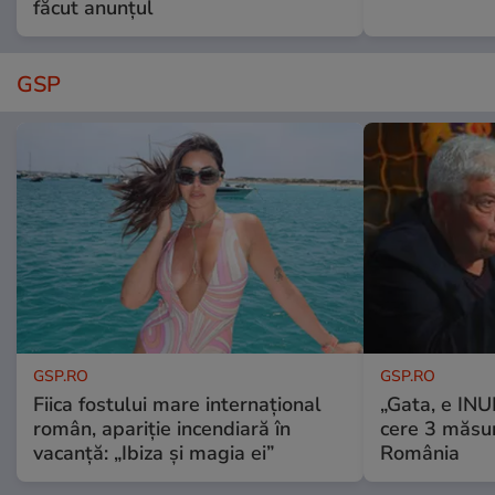
făcut anunțul
GSP
GSP.RO
GSP.RO
Fiica fostului mare internațional
„Gata, e IN
român, apariție incendiară în
cere 3 măsu
vacanță: „Ibiza și magia ei”
România