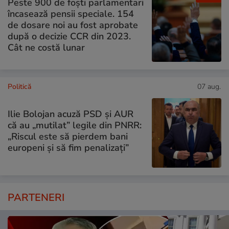
Peste 900 de foști parlamentari
încasează pensii speciale. 154
de dosare noi au fost aprobate
după o decizie CCR din 2023.
Cât ne costă lunar
Politică
07 aug.
Ilie Bolojan acuză PSD și AUR
că au „mutilat” legile din PNRR:
„Riscul este să pierdem bani
europeni și să fim penalizați”
PARTENERI