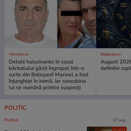
Wowbiz.ro
Redactia.ro
Detalii halucinante în cazul
August 2026
bărbatului găsit îngropat într-o
definitiv cup
curte din Botoșani! Marinel a fost
înjunghiat în inimă, iar concubina
lui se numără printre suspecți
POLITIC
Politică
07 aug.
Analiză