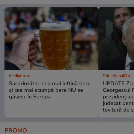
Mediafax.ro
StirileKanalD.ro
Surprinzător: cea mai ieftină bere
UPDATE Zi d
și cea mai scumpă bere NU se
Georgescu! F
găsesc în Europa
prezidențiale
judecat pent
lovitură de s
PROMO