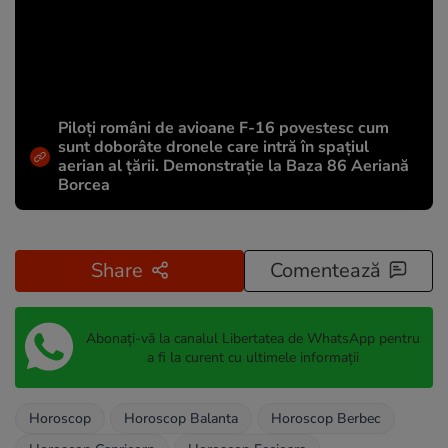
Piloți români de avioane F-16 povestesc cum
sunt doborâte dronele care intră în spațiul
aerian al țării. Demonstrație la Baza 86 Aeriană
Borcea
Share
Comentează
Abonați-vă la canalul Libertatea de WhatsApp pentru
a fi la curent cu ultimele informații
Horoscop
Horoscop Balanta
Horoscop Berbec