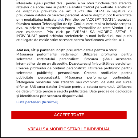
Patru ursuleți orfani din România au ajuns într-
interesele si/sau profilul dvs., pentru a va oferi functionalitati aferente
retelelor de socializare si pentru a analiza traficul pe website. Beneficiati
un parc din Franța. Anita, Alexandra, Chance și
de drepturile prevazute de art. 15-22 din GDPR in legatura cu
prelucrarea datelor cu caracter personal. Aceste drepturi pot fi exercitate
Thomas i-au cucerit pe francezi
prin modalitatea indicata
aici
. Prin click pe “ACCEPT TOATE”, acceptati
folosirea tuturor Tehnologiilor de tip Cookie, care implica inclusiv acceptul
dvs. cu privire la stocarea/accesarea informatiilor de catre Vendor-ii cu
care colaboram. Prin click pe “VREAU SA MODIFIC SETARILE
Citește mai multe
INDIVIDUAL” puteti schimba preferintele in mod individual, mai putin
cele legate de cookie strict necesare pentru functionarea website-ului.
Atât noi, cât și partenerii noștri prelucrăm datele pentru a oferi:
Măsurarea performanței reclamelor. Utilizarea profilurilor pentru
TRENDING
selectarea conținutului personalizat. Stocarea și/sau accesarea
informațiilor de pe un dispozitiv. Dezvoltarea și îmbunătățirea serviciilor.
Crearea profilurilor de conținut personalizat. Utilizarea profilurilor pentru
Horoscop
07 aug.
selectarea publicității personalizate. Crearea profilurilor pentru
publicitate personalizată. Măsurarea performanței conținutului.
Horoscop Urania | Previziuni astrologice pentru
Înțelegerea publicului prin statistici sau combinații de date din surse
diferite. Utilizarea datelor limitate pentru a selecta conținutul. Utilizarea
perioada 8 – 14 august 2026. Lună Nouă în
de date limitate pentru a selecta publicitatea. Date precise de geolocație
și identificarea prin scanarea dispozitivului.
Leu; Eclipsă totală de Soare
Listă parteneri (furnizori)
ACCEPT TOATE
Știri România
07 aug.
Vremea extremă a făcut ravagii în Brașov, Cluj,
VREAU SA MODIFIC SETARILE INDIVIDUAL
Sibiu și Bihor. Copaci doborâți, acoperișuri