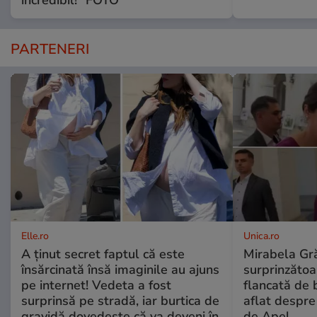
incredibil!” FOTO
PARTENERI
Elle.ro
Unica.ro
A ținut secret faptul că este
Mirabela Gră
însărcinată însă imaginile au ajuns
surprinzătoar
pe internet! Vedeta a fost
flancată de 
surprinsă pe stradă, iar burtica de
aflat despre
gravidă dovedește că va deveni în
de Apel