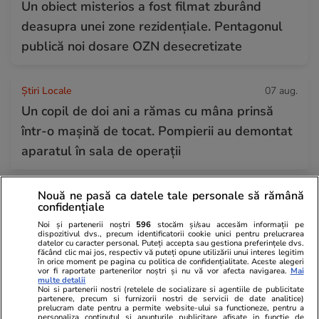
Un obiect misterios a fost filmat zburând
deasupra unei zone rezidențiale. Pentagonul
publică noi dosare OZN desecretizate
Știri Locale
07 aug.
Un copil de doi ani a rămas cu mâna prinsă
într-o mașină de tocat. Pompierii au demontat
aparatul în sala de operații
Nouă ne pasă ca datele tale personale să rămână
Vacanțe și Cultură
07 aug.
confidențiale
Amendă de 1.300 de euro pentru un turist
Noi și partenerii noștri
596
stocăm și/sau accesăm informații pe
care a făcut scandal la bordul unui avion
dispozitivul dvs., precum identificatorii cookie unici pentru prelucrarea
datelor cu caracter personal. Puteți accepta sau gestiona preferințele dvs.
făcând clic mai jos, respectiv vă puteți opune utilizării unui interes legitim
Ryanair: „Una dintre numeroasele consecințe”
în orice moment pe pagina cu politica de confidențialitate. Aceste alegeri
vor fi raportate partenerilor noștri și nu vă vor afecta navigarea.
Mai
multe detalii
Noi si partenerii nostri (retelele de socializare si agentiile de publicitate
partenere, precum si furnizorii nostri de servicii de date analitice)
Știri România
07 aug.
prelucram date pentru a permite website-ului sa functioneze, pentru a
personaliza continutul si anunturile publicitare afisate in functie de