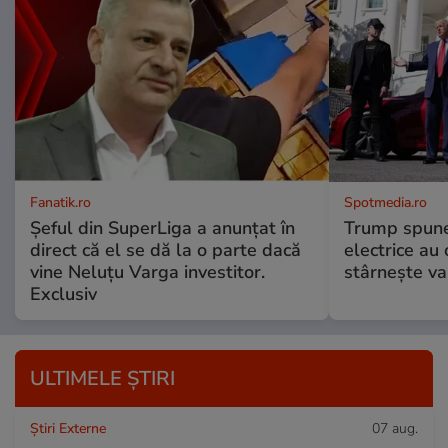
Fanatik.ro
Spotmedia.ro
Șeful din SuperLiga a anunțat în
Trump spune 
direct că el se dă la o parte dacă
electrice au 
vine Neluțu Varga investitor.
stârnește val
Exclusiv
ULTIMELE ȘTIRI
Știri Externe
07 aug.