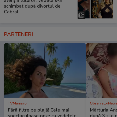
atenția tuturor. Vedeta s-a
schimbat după divorțul de
Cabral
PARTENERI
TVMania.ro
ObservatorNews
Fără filtre pe plajă! Cele mai
Mărturia And
spectaculoase poze cu vedetele
după 3 zile d