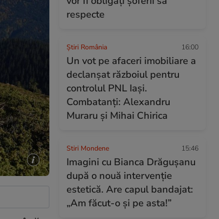
vor fi obligați șoferii să
respecte
Știri România
16:00
Un vot pe afaceri imobiliare a
declanșat războiul pentru
controlul PNL Iași.
Combatanți: Alexandru
Muraru și Mihai Chirica
Stiri Mondene
15:46
Imagini cu Bianca Drăgușanu
după o nouă intervenție
estetică. Are capul bandajat:
„Am făcut-o și pe asta!”