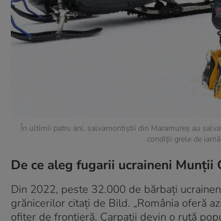
În ultimii patru ani, salvamontiștii din Maramureș au salvat 
condiții grele de iar
De ce aleg fugarii ucraineni Munții 
Din 2022, peste 32.000 de bărbați ucraineni
grănicerilor citați de Bild. „România oferă azil
ofițer de frontieră. Carpații devin o rută pop