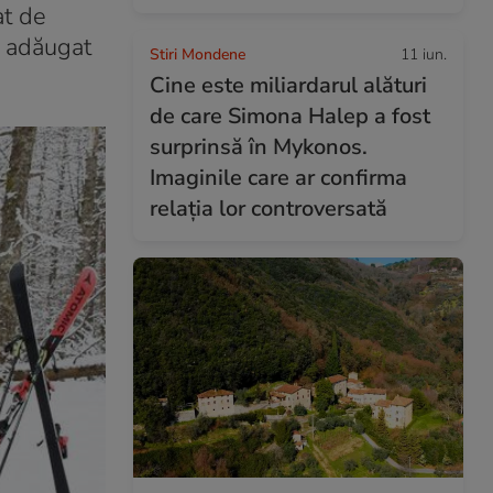
at de
a adăugat
Stiri Mondene
11 iun.
Cine este miliardarul alături
de care Simona Halep a fost
surprinsă în Mykonos.
Imaginile care ar confirma
relația lor controversată