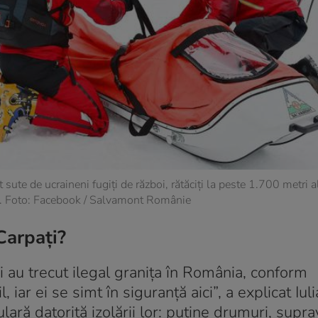
sute de ucraineni fugiți de război, rătăciți la peste 1.700 metri al
nă. Foto: Facebook / Salvamont Românie
Carpați?
 au trecut ilegal granița în România, conform
, iar ei se simt în siguranță aici”, a explicat Iuli
ulară datorită izolării lor: puține drumuri, sup