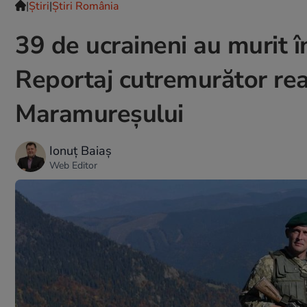
|
Ştiri
|
Știri România
39 de ucraineni au murit î
Reportaj cutremurător real
Maramureșului
Ionuț Baiaș
Web Editor