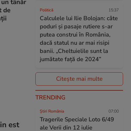
 un tânăr
t de
Politică
15:37
ții
Calculele lui Ilie Bolojan: câte
poduri și pasaje rutiere s-ar
putea construi în România,
dacă statul nu ar mai risipi
banii. „Cheltuielile sunt la
jumătate faţă de 2024”
Citește mai multe
TRENDING
Știri România
07:00
Tragerile Speciale Loto 6/49
in est
ale Verii din 12 iulie