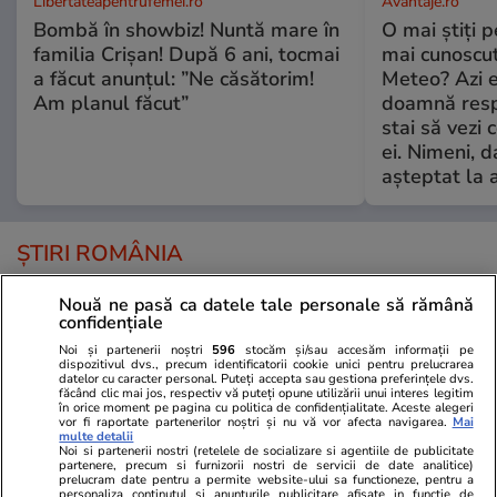
Libertateapentrufemei.ro
Avantaje.ro
Bombă în showbiz! Nuntă mare în
O mai știți 
familia Crișan! După 6 ani, tocmai
mai cunoscu
a făcut anunțul: ”Ne căsătorim!
Meteo? Azi e
Am planul făcut”
doamnă respe
stai să vezi 
ei. Nimeni, d
așteptat la 
ȘTIRI ROMÂNIA
Politică
15:00
Nouă ne pasă ca datele tale personale să rămână
confidențiale
Verdict amânat la CCR. Când se
Noi și partenerii noștri
596
stocăm și/sau accesăm informații pe
dispozitivul dvs., precum identificatorii cookie unici pentru prelucrarea
decide dacă Guvernul este
datelor cu caracter personal. Puteți accepta sau gestiona preferințele dvs.
obligat să plătească 4,8
făcând clic mai jos, respectiv vă puteți opune utilizării unui interes legitim
în orice moment pe pagina cu politica de confidențialitate. Aceste alegeri
miliarde de lei către magistrați,
vor fi raportate partenerilor noștri și nu vă vor afecta navigarea.
Mai
multe detalii
așa cum a cerut Lia Savonea
Noi si partenerii nostri (retelele de socializare si agentiile de publicitate
partenere, precum si furnizorii nostri de servicii de date analitice)
prelucram date pentru a permite website-ului sa functioneze, pentru a
personaliza continutul si anunturile publicitare afisate in functie de