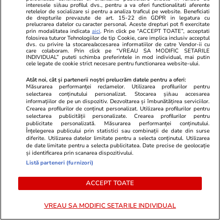
interesele si/sau profilul dvs., pentru a va oferi functionalitati aferente
retelelor de socializare si pentru a analiza traficul pe website. Beneficiati
Politică
09:02
de drepturile prevazute de art. 15-22 din GDPR in legatura cu
prelucrarea datelor cu caracter personal. Aceste drepturi pot fi exercitate
prin modalitatea indicata
aici
. Prin click pe “ACCEPT TOATE”, acceptati
CTP nu îl iartă pe Nicușor Dan:
folosirea tuturor Tehnologiilor de tip Cookie, care implica inclusiv acceptul
„Minte, dă din mâini… Este mult
dvs. cu privire la stocarea/accesarea informatiilor de catre Vendor-ii cu
care colaboram. Prin click pe “VREAU SA MODIFIC SETARILE
mai perfid decât l-am crezut.
INDIVIDUAL” puteti schimba preferintele in mod individual, mai putin
cele legate de cookie strict necesare pentru functionarea website-ului.
Avea datoria să pună PSD-ul la
punct”
Atât noi, cât și partenerii noștri prelucrăm datele pentru a oferi:
Măsurarea performanței reclamelor. Utilizarea profilurilor pentru
selectarea conținutului personalizat. Stocarea și/sau accesarea
informațiilor de pe un dispozitiv. Dezvoltarea și îmbunătățirea serviciilor.
Crearea profilurilor de conținut personalizat. Utilizarea profilurilor pentru
selectarea publicității personalizate. Crearea profilurilor pentru
PARTENERI
publicitate personalizată. Măsurarea performanței conținutului.
Înțelegerea publicului prin statistici sau combinații de date din surse
diferite. Utilizarea datelor limitate pentru a selecta conținutul. Utilizarea
de date limitate pentru a selecta publicitatea. Date precise de geolocație
și identificarea prin scanarea dispozitivului.
Listă parteneri (furnizori)
ACCEPT TOATE
VREAU SA MODIFIC SETARILE INDIVIDUAL