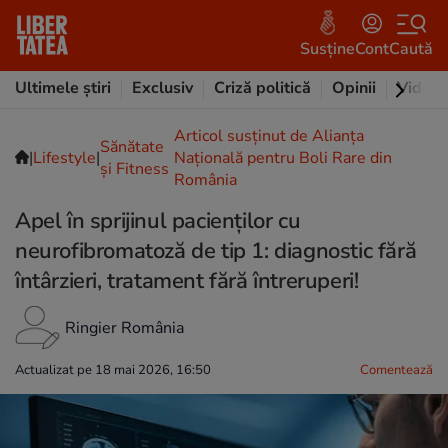
Susține
Cont
Caută
Ultimele știri
Exclusiv
Criză politică
Opinii
Video
Articol susținut de Alianța
Sănătate
|
Lifestyle
|
Națională pentru Boli Rare din
și Fitness
România
Apel în sprijinul pacienților cu
neurofibromatoză de tip 1: diagnostic fără
întârzieri, tratament fără întreruperi!
Ringier România
Actualizat pe 18 mai 2026, 16:50
Comentează