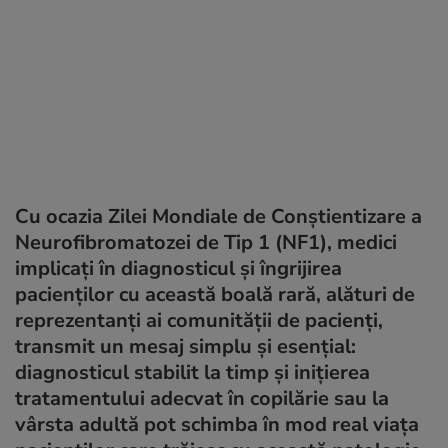
Cu ocazia Zilei Mondiale de Conștientizare a
Neurofibromatozei de Tip 1 (NF1), medici
implicați în diagnosticul și îngrijirea
pacienților cu această boală rară, alături de
reprezentanți ai comunității de pacienți,
transmit un mesaj simplu și esențial:
diagnosticul stabilit la timp și inițierea
tratamentului adecvat în copilărie sau la
vârsta adultă pot schimba în mod real viața