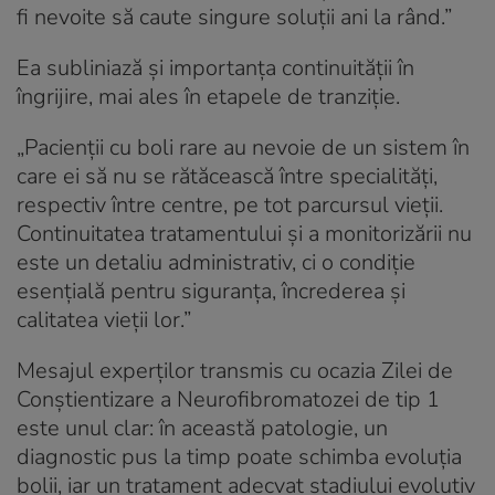
fi nevoite să caute singure soluții ani la rând
.”
Ea subliniază și importanța continuității în
îngrijire, mai ales în etapele de tranziție.
„
Pacienții cu boli rare au nevoie de un sistem în
care ei să nu se rătăcească între specialități,
respectiv între centre, pe tot parcursul vieții.
Continuitatea tratamentului și a monitorizării nu
este un detaliu administrativ, ci o condiție
esențială pentru siguranța, încrederea și
calitatea vieții lor
.”
Mesajul experților transmis cu ocazia Zilei de
Conștientizare a Neurofibromatozei de tip 1
este unul clar: în această patologie, un
diagnostic pus la timp poate schimba evoluția
bolii, iar un tratament adecvat stadiului evolutiv