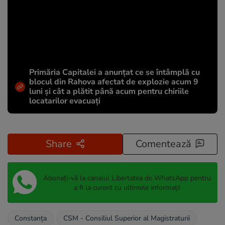
Primăria Capitalei a anunțat ce se întâmplă cu
blocul din Rahova afectat de explozie acum 9
luni și cât a plătit până acum pentru chiriile
locatarilor evacuați
Share
Comentează
Abonați-vă la canalul Libertatea de WhatsApp pentru
a fi la curent cu ultimele informații
Constanța
CSM - Consiliul Superior al Magistraturii