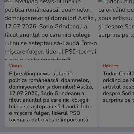
Viva.ro
Unica.ro
E breaking news-ul lunii în
Tudor Chiril
politica românească, doamnelor,
oricând pe N
domnișoarelor și domnilor! Astăzi,
artistul desp
17.07.2026, Sorin Grindeanu a
despre Sorin
făcut anunțul pe care nici colegii
surprins pe 
lui nu se așteptau să-l audă. Într-
o mișcare fulger, liderul PSD
tocmai a dat o veste importantă