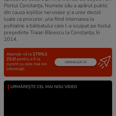
Portul Constanța. Numele său a apărut public
din cauza ieșirilor nervoase și a unor decizii
luate ca procuror, una fiind internarea la
psihiatrie a bărbatului care l-a scuipat pe fostul
președinte Traian Băsescu la Constanța, în
2014.
Abonați-vă la
ȘTIRILE
ZILEI
pentru a fi la
ABONEAZĂ-TE
curent cu cele mai noi
informații.
URMĂREȘTE CEL MAI NOU VIDEO