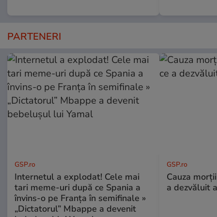
PARTENERI
GSP.ro
GSP.ro
Internetul a explodat! Cele mai
Cauza morții
tari meme-uri după ce Spania a
a dezvăluit 
învins-o pe Franța în semifinale »
„Dictatorul” Mbappe a devenit