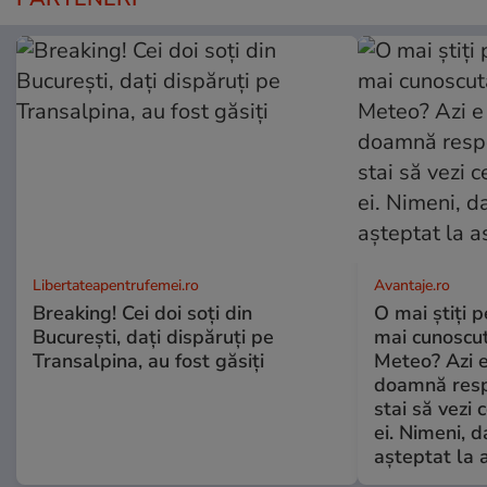
Libertateapentrufemei.ro
Avantaje.ro
Breaking! Cei doi soți din
O mai știți 
București, dați dispăruți pe
mai cunoscu
Transalpina, au fost găsiți
Meteo? Azi e
doamnă respe
stai să vezi 
ei. Nimeni, d
așteptat la 