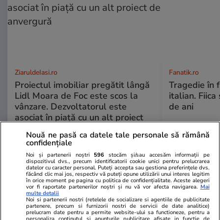
ZiaruldeIasi.ro
Fanatik.ro
Proiectul imobiliar pregătit lângă
Tragedie în 
Lidl Moara de Foc este scos la
italian. Fiic
vânzare. Dezvoltatorul este
de ani
asociat în piață cu un alt proiect
de anvergură
Nouă ne pasă ca datele tale personale să rămână
confidențiale
Noi și partenerii noștri
596
stocăm și/sau accesăm informații pe
dispozitivul dvs., precum identificatorii cookie unici pentru prelucrarea
ULTIMELE ȘTIRI
datelor cu caracter personal. Puteți accepta sau gestiona preferințele dvs.
făcând clic mai jos, respectiv vă puteți opune utilizării unui interes legitim
în orice moment pe pagina cu politica de confidențialitate. Aceste alegeri
vor fi raportate partenerilor noștri și nu vă vor afecta navigarea.
Mai
multe detalii
Alte sporturi
17:16
Noi si partenerii nostri (retelele de socializare si agentiile de publicitate
partenere, precum si furnizorii nostri de servicii de date analitice)
Dansatorii Rareș Cojoc, 38, și Andreea Matei,
prelucram date pentru a permite website-ului sa functioneze, pentru a
personaliza continutul si anunturile publicitare afisate in functie de