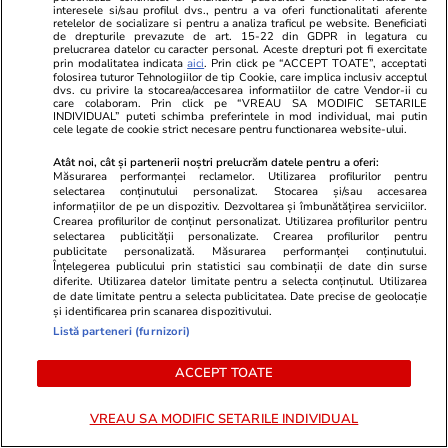
31, câștigă în China al doilea titlu mondial la
interesele si/sau profilul dvs., pentru a va oferi functionalitati aferente
retelelor de socializare si pentru a analiza traficul pe website. Beneficiati
Standard. La Nanjing, pe cea mai modernă
de drepturile prevazute de art. 15-22 din GDPR in legatura cu
prelucrarea datelor cu caracter personal. Aceste drepturi pot fi exercitate
scenă a lumii, românii își reafirmă dominația
prin modalitatea indicata
aici
. Prin click pe “ACCEPT TOATE”, acceptati
folosirea tuturor Tehnologiilor de tip Cookie, care implica inclusiv acceptul
categorică în acest sport
dvs. cu privire la stocarea/accesarea informatiilor de catre Vendor-ii cu
care colaboram. Prin click pe “VREAU SA MODIFIC SETARILE
INDIVIDUAL” puteti schimba preferintele in mod individual, mai putin
cele legate de cookie strict necesare pentru functionarea website-ului.
Stiri Mondene
17:15
Atât noi, cât și partenerii noștri prelucrăm datele pentru a oferi:
Data oficială la care începe „Insula iubirii”
Măsurarea performanței reclamelor. Utilizarea profilurilor pentru
selectarea conținutului personalizat. Stocarea și/sau accesarea
2026. Antena 1 a făcut anunțul mult așteptat
informațiilor de pe un dispozitiv. Dezvoltarea și îmbunătățirea serviciilor.
Crearea profilurilor de conținut personalizat. Utilizarea profilurilor pentru
despre sezonul 10
selectarea publicității personalizate. Crearea profilurilor pentru
publicitate personalizată. Măsurarea performanței conținutului.
Înțelegerea publicului prin statistici sau combinații de date din surse
diferite. Utilizarea datelor limitate pentru a selecta conținutul. Utilizarea
Știri România
17:13
de date limitate pentru a selecta publicitatea. Date precise de geolocație
și identificarea prin scanarea dispozitivului.
Cum se raportează ministrul Apărării la
Listă parteneri (furnizori)
folosirea de camere video chinezești pentru
ACCEPT TOATE
monitorizarea instituțiilor esențiale din
România: „Mă aștept ca ceea ce este interzis
VREAU SA MODIFIC SETARILE INDIVIDUAL
să rămână interzis”