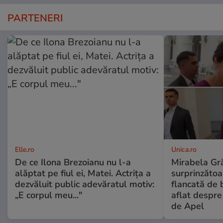
PARTENERI
Elle.ro
Unica.ro
De ce Ilona Brezoianu nu l-a
Mirabela Gră
alăptat pe fiul ei, Matei. Actrița a
surprinzătoar
dezvăluit public adevăratul motiv:
flancată de 
„E corpul meu..."
aflat despre
de Apel