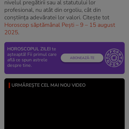
nivelul pregătirii sau al statutului lor
profesional, nu atât din orgoliu, cât din
conștiința adevăratei lor valori. Citește tot
Horoscop săptămânal Pești – 9 – 15 august
2025
.
HOROSCOPUL ZILEI
te
așteaptă! Fii primul care
ABONEAZĂ-TE
află ce spun astrele
despre tine.
URMĂREȘTE CEL MAI NOU VIDEO