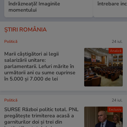
îndrăzneață! Imaginile
întrebare i
momentului
ȘTIRI ROMÂNIA
Politică
24 iul.
Analiză
Marii câștigători ai legii
salarizării unitare:
parlamentarii. Lefuri mărite în
următorii ani cu sume cuprinse
în 5.000 și 7.000 de lei
Politică
24 iul.
SURSE Război politic total. PNL
Exclusiv
pregătește trimiterea acasă a
garniturilor doi și trei din