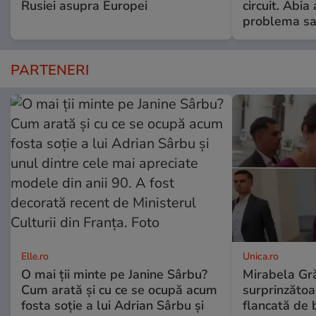
Rusiei asupra Europei
circuit. Abi
problema sa
PARTENERI
Elle.ro
Unica.ro
O mai ții minte pe Janine Sârbu?
Mirabela Gră
Cum arată și cu ce se ocupă acum
surprinzătoar
fosta soție a lui Adrian Sârbu și
flancată de 