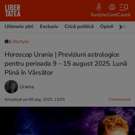
Susține
Cont
Caută
Ultimele știri
Exclusiv
Criză politică
Opinii
Intervi
|
Lifestyle
Horoscop Urania | Previziuni astrologice
pentru perioada 9 – 15 august 2025. Lună
Plină în Vărsător
Urania
Actualizat pe 08 aug. 2025, 13:03
Comentează