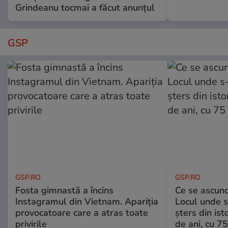
Grindeanu tocmai a făcut anunțul
GSP
GSP.RO
GSP.RO
Fosta gimnastă a încins
Ce se ascund
Instagramul din Vietnam. Apariția
Locul unde s-
provocatoare care a atras toate
șters din ist
privirile
de ani, cu 7