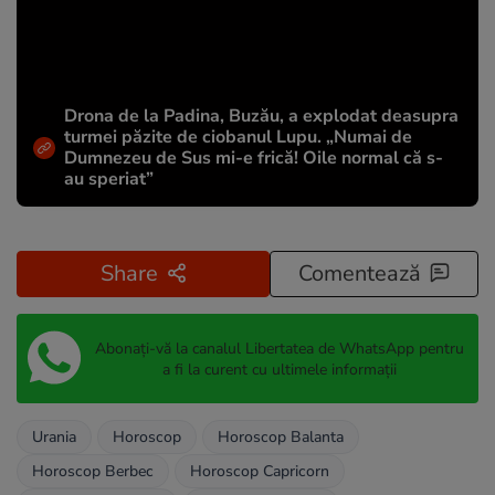
Drona de la Padina, Buzău, a explodat deasupra
turmei păzite de ciobanul Lupu. „Numai de
Dumnezeu de Sus mi-e frică! Oile normal că s-
au speriat”
Share
Comentează
Abonați-vă la canalul Libertatea de WhatsApp pentru
a fi la curent cu ultimele informații
Urania
Horoscop
Horoscop Balanta
Horoscop Berbec
Horoscop Capricorn