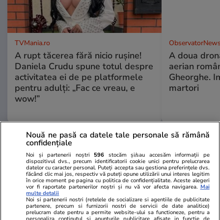
TVMania.ro
ObservatorNews
A rupt tăcerea fără nicio rușine!
A doua dronă
Daniela Crudu spune totul despre
aerian român
activitatea ei de pe platformele
Gheorghe. Im
pentru adulți: „Fac ce vreau, e
martori
wow!”
Nouă ne pasă ca datele tale personale să rămână
PARTENERI
confidențiale
Noi și partenerii noștri
596
stocăm și/sau accesăm informații pe
dispozitivul dvs., precum identificatorii cookie unici pentru prelucrarea
datelor cu caracter personal. Puteți accepta sau gestiona preferințele dvs.
făcând clic mai jos, respectiv vă puteți opune utilizării unui interes legitim
în orice moment pe pagina cu politica de confidențialitate. Aceste alegeri
vor fi raportate partenerilor noștri și nu vă vor afecta navigarea.
Mai
multe detalii
Noi si partenerii nostri (retelele de socializare si agentiile de publicitate
partenere, precum si furnizorii nostri de servicii de date analitice)
prelucram date pentru a permite website-ului sa functioneze, pentru a
personaliza continutul si anunturile publicitare afisate in functie de