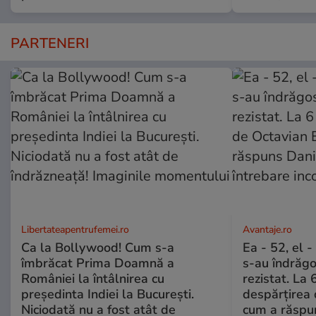
PARTENERI
Libertateapentrufemei.ro
Avantaje.ro
Ca la Bollywood! Cum s-a
Ea - 52, el 
îmbrăcat Prima Doamnă a
s-au îndrăgos
României la întâlnirea cu
rezistat. La 
președinta Indiei la București.
despărțirea 
Niciodată nu a fost atât de
cum a răspu