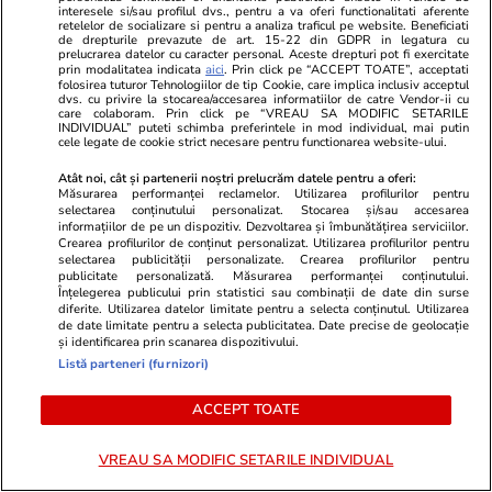
interesele si/sau profilul dvs., pentru a va oferi functionalitati aferente
retelelor de socializare si pentru a analiza traficul pe website. Beneficiati
de drepturile prevazute de art. 15-22 din GDPR in legatura cu
prelucrarea datelor cu caracter personal. Aceste drepturi pot fi exercitate
prin modalitatea indicata
aici
. Prin click pe “ACCEPT TOATE”, acceptati
folosirea tuturor Tehnologiilor de tip Cookie, care implica inclusiv acceptul
dvs. cu privire la stocarea/accesarea informatiilor de catre Vendor-ii cu
care colaboram. Prin click pe “VREAU SA MODIFIC SETARILE
GSP.ro
GSP.ro
INDIVIDUAL” puteti schimba preferintele in mod individual, mai putin
Marea rivală a Simonei Halep, de
Ce s-a întâmp
cele legate de cookie strict necesare pentru functionarea website-ului.
nerecunoscut pe plajele din
Mircea Luces
Atât noi, cât și partenerii noștri prelucrăm datele pentru a oferi:
Grecia
Romradiatoa
Măsurarea performanței reclamelor. Utilizarea profilurilor pentru
selectarea conținutului personalizat. Stocarea și/sau accesarea
informațiilor de pe un dispozitiv. Dezvoltarea și îmbunătățirea serviciilor.
Crearea profilurilor de conținut personalizat. Utilizarea profilurilor pentru
selectarea publicității personalizate. Crearea profilurilor pentru
publicitate personalizată. Măsurarea performanței conținutului.
Înțelegerea publicului prin statistici sau combinații de date din surse
diferite. Utilizarea datelor limitate pentru a selecta conținutul. Utilizarea
de date limitate pentru a selecta publicitatea. Date precise de geolocație
și identificarea prin scanarea dispozitivului.
Listă parteneri (furnizori)
ACCEPT TOATE
VREAU SA MODIFIC SETARILE INDIVIDUAL