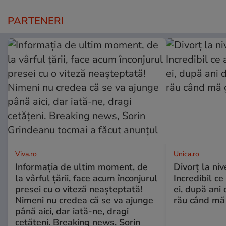
PARTENERI
Viva.ro
Unica.ro
Informația de ultim moment, de
Divorț la nive
la vârful țării, face acum înconjurul
Incredibil ce
presei cu o viteză neașteptată!
ei, după ani 
Nimeni nu credea că se va ajunge
rău când mă
până aici, dar iată-ne, dragi
cetățeni. Breaking news, Sorin