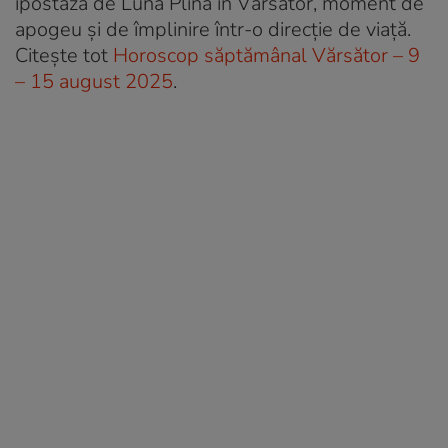
ipostaza de Lună Plină în Vărsător, moment de
apogeu și de împlinire într-o direcție de viață.
Citește tot
Horoscop săptămânal Vărsător – 9
– 15 august 2025
.