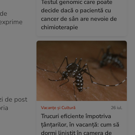
Testul genomic care poate
decide dacă o pacientă cu
 de
cancer de sân are nevoie de
i exprime
chimioterapie
zi de post
ria
Vacanțe și Cultură
26 iul.
Trucuri eficiente împotriva
țânțarilor, în vacanță: cum să
dormi liniștit în camera de