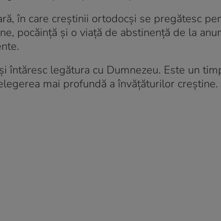
ră, în care creștinii ortodocși se pregătesc pe
ăciune, pocăință și o viață de abstinență de la anu
nte.
 își întăresc legătura cu Dumnezeu. Este un tim
elegerea mai profundă a învățăturilor creștine.