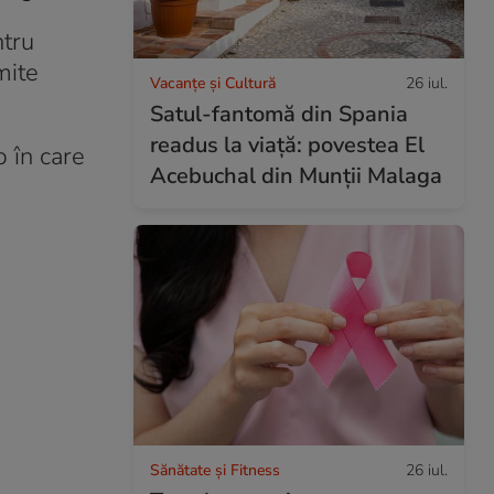
ntru
mite
Vacanțe și Cultură
26 iul.
Satul-fantomă din Spania
readus la viață: povestea El
p în care
Acebuchal din Munții Malaga
Sănătate și Fitness
26 iul.