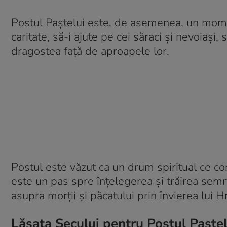
Postul Paștelui este, de asemenea, un moment
caritate, să-i ajute pe cei săraci și nevoiași, 
dragostea față de aproapele lor.
Postul este văzut ca un drum spiritual ce co
este un pas spre înțelegerea și trăirea semni
asupra morții și păcatului prin învierea lui Hr
Lăsata Secului pentru Postul Paște