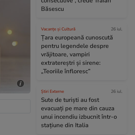
consecutive”, crede Traian
Băsescu
Vacanțe și Cultură
26 iul.
Țara europeană cunoscută
pentru legendele despre
vrăjitoare, vampiri
extratereștri și sirene:
„Teoriile înfloresc”
Știri Externe
26 iul.
Sute de turiști au fost
evacuați pe mare din cauza
unui incendiu izbucnit într-o
stațiune din Italia