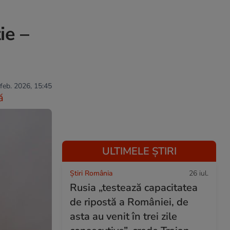
ie –
 feb. 2026, 15:45
ă
ULTIMELE ȘTIRI
Știri România
26 iul.
Rusia „testează capacitatea
de ripostă a României, de
asta au venit în trei zile