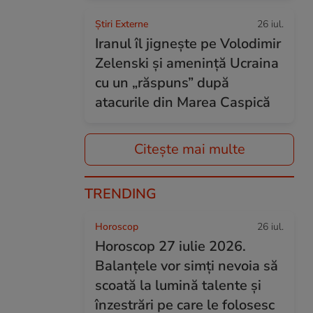
Știri Externe
26 iul.
Iranul îl jignește pe Volodimir
Zelenski și amenință Ucraina
cu un „răspuns” după
atacurile din Marea Caspică
Citește mai multe
TRENDING
Horoscop
26 iul.
Horoscop 27 iulie 2026.
Balanțele vor simți nevoia să
scoată la lumină talente și
înzestrări pe care le folosesc