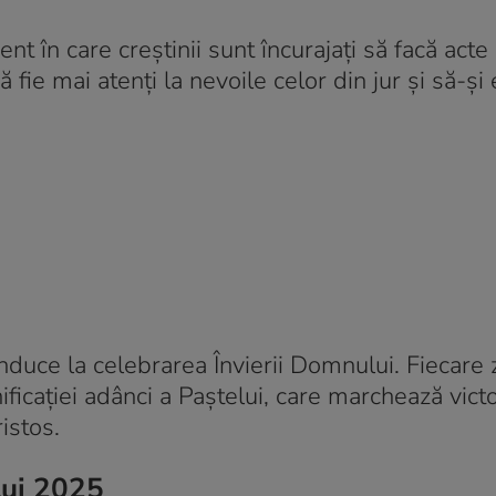
 în care creștinii sunt încurajați să facă acte
să fie mai atenți la nevoile celor din jur și să-ș
nduce la celebrarea Învierii Domnului. Fiecare 
ficației adânci a Paștelui, care marchează victo
istos.
lui 2025