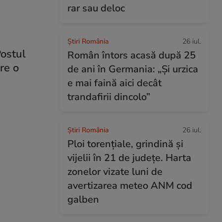
rar sau deloc
Știri România
26 iul.
Postul
Român întors acasă după 25
re o
de ani în Germania: „Și urzica
e mai faină aici decât
trandafirii dincolo”
Știri România
26 iul.
Ploi torențiale, grindină și
vijelii în 21 de județe. Harta
zonelor vizate luni de
avertizarea meteo ANM cod
galben