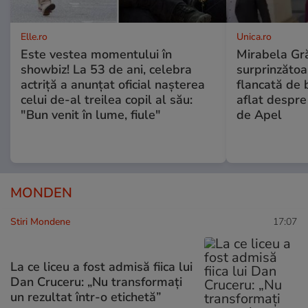
Elle.ro
Unica.ro
Este vestea momentului în
Mirabela Gră
showbiz! La 53 de ani, celebra
surprinzătoar
actriță a anunțat oficial nașterea
flancată de 
celui de-al treilea copil al său:
aflat despre
"Bun venit în lume, fiule"
de Apel
MONDEN
Stiri Mondene
17:07
La ce liceu a fost admisă fiica lui
Dan Cruceru: „Nu transformați
un rezultat într-o etichetă”