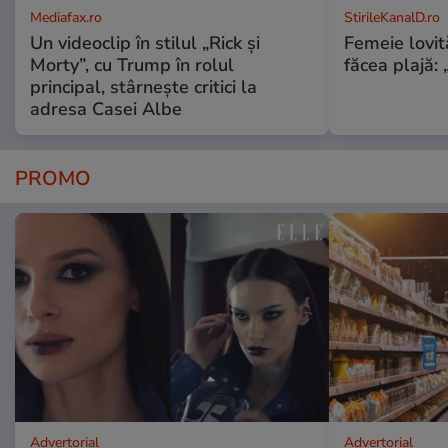
Mediafax.ro
StirileKanalD.ro
Un videoclip în stilul „Rick și
Femeie lovit
Morty”, cu Trump în rolul
făcea plajă: „
principal, stârnește critici la
adresa Casei Albe
PROMO
Advertorial
Advertorial