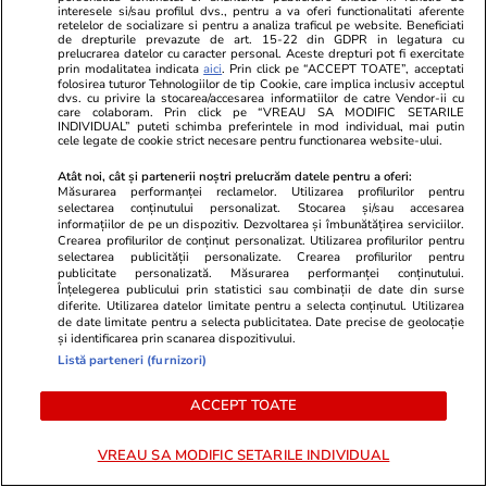
interesele si/sau profilul dvs., pentru a va oferi functionalitati aferente
de euro din cauză că nu și-ar fi
patronul FC
retelelor de socializare si pentru a analiza traficul pe website. Beneficiati
făcut treaba pentru care era
de drepturile prevazute de art. 15-22 din GDPR in legatura cu
prelucrarea datelor cu caracter personal. Aceste drepturi pot fi exercitate
plătită
prin modalitatea indicata
aici
. Prin click pe “ACCEPT TOATE”, acceptati
folosirea tuturor Tehnologiilor de tip Cookie, care implica inclusiv acceptul
dvs. cu privire la stocarea/accesarea informatiilor de catre Vendor-ii cu
care colaboram. Prin click pe “VREAU SA MODIFIC SETARILE
INDIVIDUAL” puteti schimba preferintele in mod individual, mai putin
cele legate de cookie strict necesare pentru functionarea website-ului.
Vrei să îți fac o rețetă?
Atât noi, cât și partenerii noștri prelucrăm datele pentru a oferi:
Măsurarea performanței reclamelor. Utilizarea profilurilor pentru
selectarea conținutului personalizat. Stocarea și/sau accesarea
informațiilor de pe un dispozitiv. Dezvoltarea și îmbunătățirea serviciilor.
Crearea profilurilor de conținut personalizat. Utilizarea profilurilor pentru
selectarea publicității personalizate. Crearea profilurilor pentru
publicitate personalizată. Măsurarea performanței conținutului.
Înțelegerea publicului prin statistici sau combinații de date din surse
diferite. Utilizarea datelor limitate pentru a selecta conținutul. Utilizarea
ULTIMELE ȘTIRI
de date limitate pentru a selecta publicitatea. Date precise de geolocație
și identificarea prin scanarea dispozitivului.
Listă parteneri (furnizori)
Știri Externe
17:10
ACCEPT TOATE
Un influencer a fost atacat de un rechin în
timpul unei scufundări în Fiji. Greșeala care era
VREAU SA MODIFIC SETARILE INDIVIDUAL
să-l coste piciorul