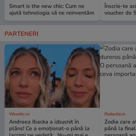
Smart is the new chic: Cum ne
Înscrie-te ac
ajută tehnologia să ne reinventăm
voucher de 5
PARTENERI
Wowbiz.ro
Redactia.ro
Andreea Ibacka a izbucnit în
Zodia care a
plâns! Ce a emoționat-o până la
până la fina
lacrimi pe vedetă: „Nu-mi mai e
persoană apr