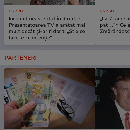
GSP.RO
GSP.RO
Incident neașteptat în direct »
„La 7, am si
Prezentatoarea TV a arătat mai
pat ...” » Ce 
mult decât și-ar fi dorit: „Știe ce
Zmărăndescu
face, e cu intenție”
PARTENERI