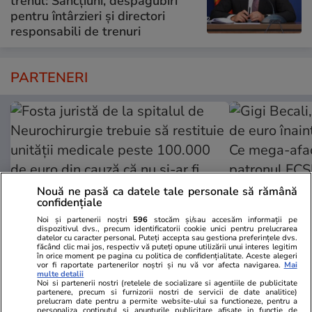
trenul: Sancțiuni, despăgubiri
pentru întârzieri și directori
responsabili de trenuri
PARTENERI
Nouă ne pasă ca datele tale personale să rămână
confidențiale
Noi și partenerii noștri
596
stocăm și/sau accesăm informații pe
dispozitivul dvs., precum identificatorii cookie unici pentru prelucrarea
datelor cu caracter personal. Puteți accepta sau gestiona preferințele dvs.
făcând clic mai jos, respectiv vă puteți opune utilizării unui interes legitim
în orice moment pe pagina cu politica de confidențialitate. Aceste alegeri
ZiaruldeIasi.ro
Fanatik.ro
vor fi raportate partenerilor noștri și nu vă vor afecta navigarea.
Mai
multe detalii
Fosta juristă de la spitalul de
Gigi Becali,
Noi si partenerii nostri (retelele de socializare si agentiile de publicitate
Neurochirurgie trebuie să restituie
euro înainte
partenere, precum si furnizorii nostri de servicii de date analitice)
prelucram date pentru a permite website-ului sa functioneze, pentru a
unității medicale peste 100.000
Ce mega-afac
personaliza continutul si anunturile publicitare afisate in functie de