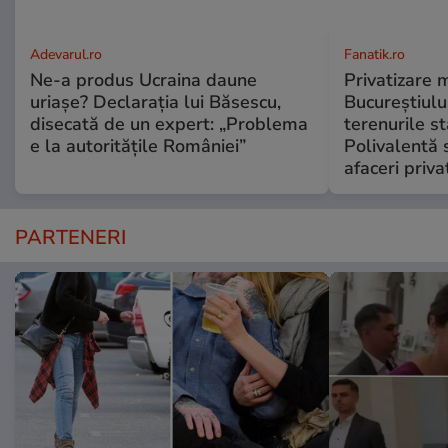
Adevarul.ro
Fanatik.ro
Ne-a produs Ucraina daune
Privatizare 
uriașe? Declarația lui Băsescu,
Bucureștiulu
disecată de un expert: „Problema
terenurile st
e la autoritățile României”
Polivalentă s
afaceri priva
PARTENERI