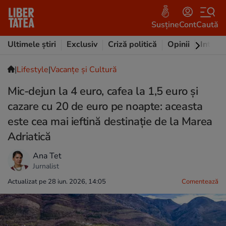
Susține
Cont
Caută
Ultimele știri
Exclusiv
Criză politică
Opinii
Intervi
|
Lifestyle
|
Vacanțe și Cultură
Mic-dejun la 4 euro, cafea la 1,5 euro și
cazare cu 20 de euro pe noapte: aceasta
este cea mai ieftină destinație de la Marea
Adriatică
Ana Tet
Jurnalist
Actualizat pe 28 iun. 2026, 14:05
Comentează