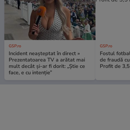
GSP.ro
GSP.ro
Incident neașteptat în direct »
Fostul fotba
Prezentatoarea TV a arătat mai
de fraudă cu 
mult decât și-ar fi dorit: „Știe ce
Profit de 3,
face, e cu intenție”