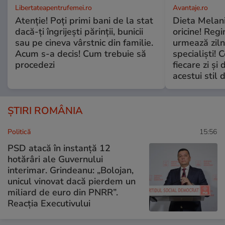
Libertateapentrufemei.ro
Avantaje.ro
Atenție! Poți primi bani de la stat
Dieta Melan
dacă-ți îngrijești părinții, bunicii
oricine! Regi
sau pe cineva vârstnic din familie.
urmează zilni
Acum s-a decis! Cum trebuie să
specialiști! 
procedezi
fiecare zi și 
acestui stil 
ȘTIRI ROMÂNIA
Politică
15:56
PSD atacă în instanță 12
hotărâri ale Guvernului
interimar. Grindeanu: „Bolojan,
unicul vinovat dacă pierdem un
miliard de euro din PNRR”.
Reacția Executivului