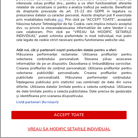
interesele si/sau profilul dvs., pentru a va oferi functionalitati aferente
Iranul amenință cu o ofensivă „totală, fără
retelelor de socializare si pentru a analiza traficul pe website. Beneficiati
de drepturile prevazute de art. 15-22 din GDPR in legatura cu
granițe sigure”
prelucrarea datelor cu caracter personal. Aceste drepturi pot fi exercitate
prin modalitatea indicata
aici
. Prin click pe “ACCEPT TOATE”, acceptati
folosirea tuturor Tehnologiilor de tip Cookie, care implica inclusiv acceptul
dvs. cu privire la stocarea/accesarea informatiilor de catre Vendor-ii cu
care colaboram. Prin click pe “VREAU SA MODIFIC SETARILE
Politică
17 iul.
INDIVIDUAL” puteti schimba preferintele in mod individual, mai putin
cele legate de cookie strict necesare pentru functionarea website-ului.
Nicușor Dan îi atacă pe politicienii care vor
Atât noi, cât și partenerii noștri prelucrăm datele pentru a oferi:
alegeri anticipate: „Un semn de imaturitate
Măsurarea performanței reclamelor. Utilizarea profilurilor pentru
selectarea conținutului personalizat. Stocarea și/sau accesarea
politică”
informațiilor de pe un dispozitiv. Dezvoltarea și îmbunătățirea serviciilor.
Crearea profilurilor de conținut personalizat. Utilizarea profilurilor pentru
selectarea publicității personalizate. Crearea profilurilor pentru
publicitate personalizată. Măsurarea performanței conținutului.
Știri Externe
17 iul.
Înțelegerea publicului prin statistici sau combinații de date din surse
diferite. Utilizarea datelor limitate pentru a selecta conținutul. Utilizarea
Un fost blogger pro-Kremlin care a spus
de date limitate pentru a selecta publicitatea. Date precise de geolocație
și identificarea prin scanarea dispozitivului.
despre Putin că este „criminal, hoț și
Listă parteneri (furnizori)
complexat” a fost arestat și riscă ani grei de
închisoare
ACCEPT TOATE
VREAU SA MODIFIC SETARILE INDIVIDUAL
Citește mai multe