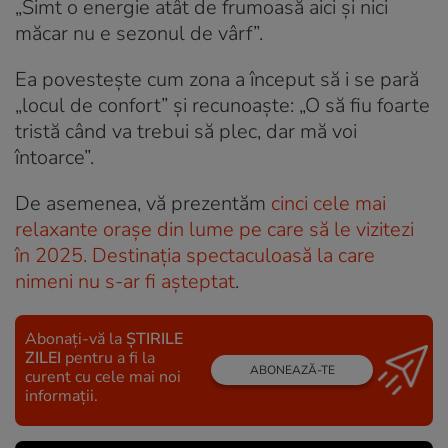
„Simt o energie atât de frumoasă aici și nici
măcar nu e sezonul de vârf”.
Ea povestește cum zona a început să i se pară
„locul de confort” și recunoaște: „O să fiu foarte
tristă când va trebui să plec, dar mă voi
întoarce”.
De asemenea, vă prezentăm
cinci cele mai
relaxante orașe din lume pe care să le vizitezi
în 2025. Destinația spectaculoasă la care
nimeni nu s-ar fi așteptat
.
Abonați-vă la
ȘTIRILE
ZILEI
pentru a fi la
ABONEAZĂ-TE
curent cu cele mai noi
informații.