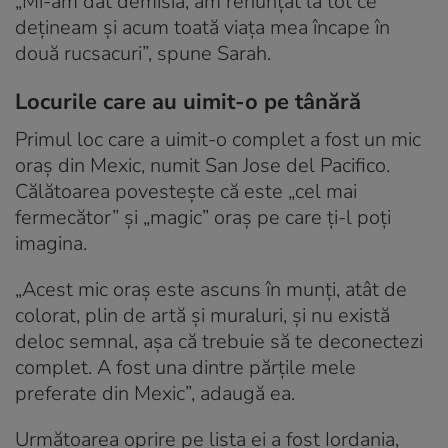
„Mi-am dat demisia, am renunțat la tot ce
dețineam și acum toată viața mea încape în
două rucsacuri”, spune Sarah.
Locurile care au uimit-o pe tânără
Primul loc care a uimit-o complet a fost un mic
oraș din Mexic, numit San Jose del Pacifico.
Călătoarea povestește că este „cel mai
fermecător” și „magic” oraș pe care ți-l poți
imagina.
„Acest mic oraș este ascuns în munți, atât de
colorat, plin de artă și muraluri, și nu există
deloc semnal, așa că trebuie să te deconectezi
complet. A fost una dintre părțile mele
preferate din Mexic”, adaugă ea.
Următoarea oprire pe lista ei a fost Iordania,