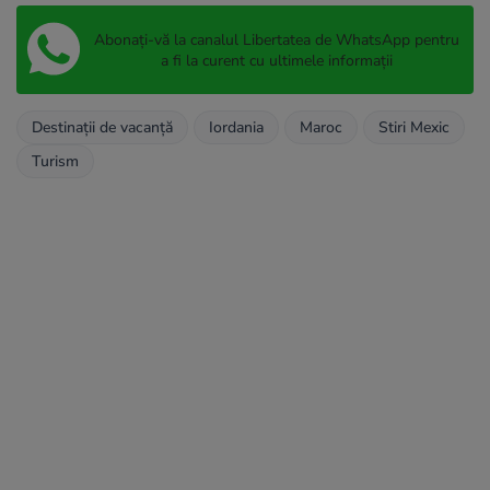
Abonați-vă la canalul Libertatea de WhatsApp pentru
a fi la curent cu ultimele informații
Destinații de vacanță
Iordania
Maroc
Stiri Mexic
Turism