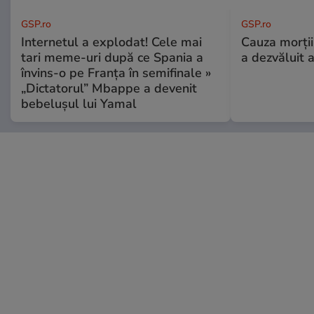
GSP.ro
GSP.ro
Internetul a explodat! Cele mai
Cauza morții
tari meme-uri după ce Spania a
a dezvăluit 
învins-o pe Franța în semifinale »
„Dictatorul” Mbappe a devenit
bebelușul lui Yamal