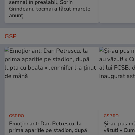
semnal în prealabil, Sorin
Grindeanu tocmai a făcut marele
anunț
GSP
GSP.RO
GSP.RO
Emoționant: Dan Petrescu, la
Și-au pus mâ
prima apariție pe stadion, după
văzut! » Cum