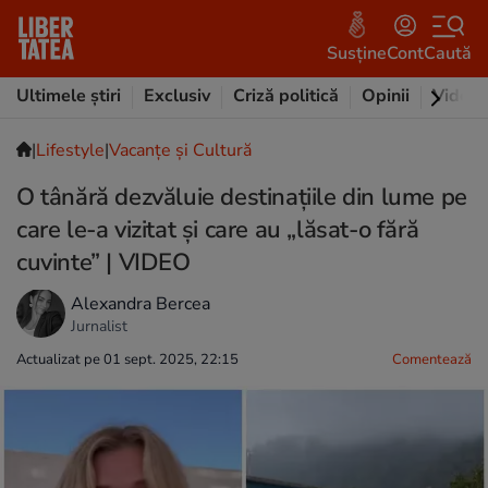
Susține
Cont
Caută
Ultimele știri
Exclusiv
Criză politică
Opinii
Video
|
Lifestyle
|
Vacanțe și Cultură
O tânără dezvăluie destinațiile din lume pe
care le-a vizitat și care au „lăsat-o fără
cuvinte” | VIDEO
Alexandra Bercea
Jurnalist
Actualizat pe 01 sept. 2025, 22:15
Comentează