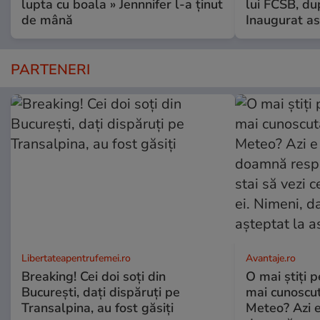
lupta cu boala » Jennnifer l-a ținut
lui FCSB, du
de mână
Inaugurat as
PARTENERI
Libertateapentrufemei.ro
Avantaje.ro
Breaking! Cei doi soți din
O mai știți 
București, dați dispăruți pe
mai cunoscu
Transalpina, au fost găsiți
Meteo? Azi e