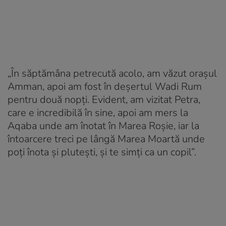
„În săptămâna petrecută acolo, am văzut orașul
Amman, apoi am fost în deșertul Wadi Rum
pentru două nopți. Evident, am vizitat Petra,
care e incredibilă în sine, apoi am mers la
Aqaba unde am înotat în Marea Roșie, iar la
întoarcere treci pe lângă Marea Moartă unde
poți înota și plutești, și te simți ca un copil”.