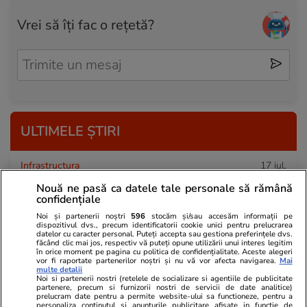
Vrei să îți fac o rețetă?
ULTIMELE ȘTIRI
Infrastructura
17 iul.
Cât de utile sunt barierele de retenție de pe
Nouă ne pasă ca datele tale personale să rămână
confidențiale
DN 7: Fără restricții de trafic pe Valea Oltului
Noi și partenerii noștri
596
stocăm și/sau accesăm informații pe
în luna august
dispozitivul dvs., precum identificatorii cookie unici pentru prelucrarea
datelor cu caracter personal. Puteți accepta sau gestiona preferințele dvs.
făcând clic mai jos, respectiv vă puteți opune utilizării unui interes legitim
în orice moment pe pagina cu politica de confidențialitate. Aceste alegeri
vor fi raportate partenerilor noștri și nu vă vor afecta navigarea.
Mai
Știri Externe
17 iul.
multe detalii
Noi si partenerii nostri (retelele de socializare si agentiile de publicitate
Donald Trump trimite forțe noi în Orientul
partenere, precum si furnizorii nostri de servicii de date analitice)
prelucram date pentru a permite website-ului sa functioneze, pentru a
Mijlociu pentru extinderea operațiunii militare.
personaliza continutul si anunturile publicitare afisate in functie de