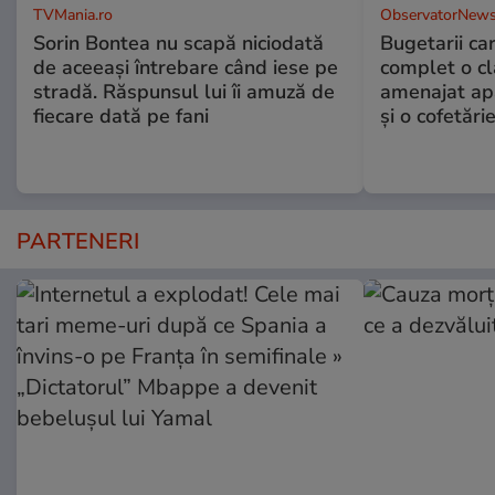
TVMania.ro
ObservatorNews
Sorin Bontea nu scapă niciodată
Bugetarii ca
de aceeași întrebare când iese pe
complet o clă
stradă. Răspunsul lui îi amuză de
amenajat ap
fiecare dată pe fani
și o cofetări
PARTENERI