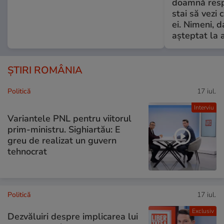
doamnă respe
stai să vezi 
ei. Nimeni, d
așteptat la 
ȘTIRI ROMÂNIA
Politică
17 iul.
Interviu
Variantele PNL pentru viitorul
prim-ministru. Sighiartău: E
greu de realizat un guvern
tehnocrat
Politică
17 iul.
Exclusiv
Dezvăluiri despre implicarea lui