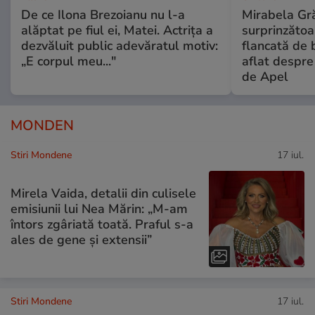
De ce Ilona Brezoianu nu l-a
Mirabela Gră
alăptat pe fiul ei, Matei. Actrița a
surprinzătoar
dezvăluit public adevăratul motiv:
flancată de 
„E corpul meu..."
aflat despre
de Apel
MONDEN
Stiri Mondene
17 iul.
Mirela Vaida, detalii din culisele
emisiunii lui Nea Mărin: „M-am
întors zgâriată toată. Praful s-a
ales de gene și extensii”
Stiri Mondene
17 iul.