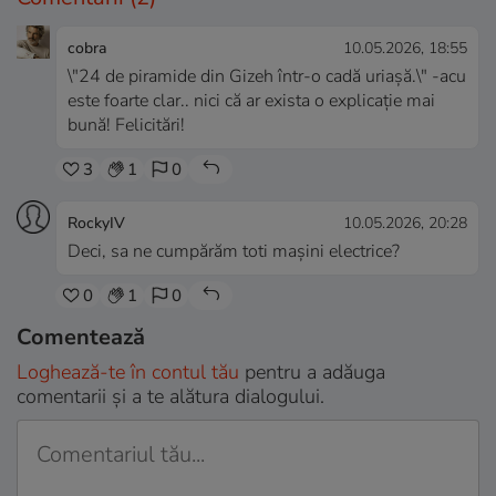
cobra
10.05.2026, 18:55
\"24 de piramide din Gizeh într-o cadă uriașă.\" -acu
este foarte clar.. nici că ar exista o explicație mai
bună! Felicitări!
3
1
0
RockyIV
10.05.2026, 20:28
Deci, sa ne cumpărăm toti mașini electrice?
0
1
0
Comentează
Loghează-te în contul tău
pentru a adăuga
comentarii și a te alătura dialogului.