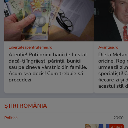
Libertateapentrufemei.ro
Avantaje.ro
Atenție! Poți primi bani de la stat
Dieta Melan
dacă-ți îngrijești părinții, bunicii
oricine! Regi
sau pe cineva vârstnic din familie.
urmează zilni
Acum s-a decis! Cum trebuie să
specialiști! 
procedezi
fiecare zi și 
acestui stil 
ȘTIRI ROMÂNIA
Politică
20:00
Analiză