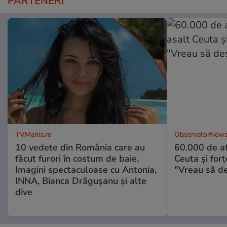
PARTENERI
TVMania.ro
ObservatorNews
10 vedete din România care au
60.000 de af
făcut furori în costum de baie.
Ceuta şi forţ
Imagini spectaculoase cu Antonia,
"Vreau să d
INNA, Bianca Drăgușanu și alte
dive