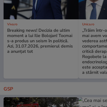
Viva.ro
Unica.ro
Breaking news! Decizia de ultim
„Trăim într-
moment a lui Ilie Bolojan! Tocmai
mai avem vo
s-a produs un seism în politică.
vederea astf
Azi, 31.07.2026, premierul demis
comportamen
a anunțat tot
critică derap
Rogobete la
endocrinolog
este accepta
a stârnit valu
GSP