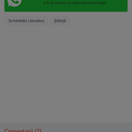
a fi la curent cu ultimele informații
Schimbări climatice
Știință
Comentarii
(2)