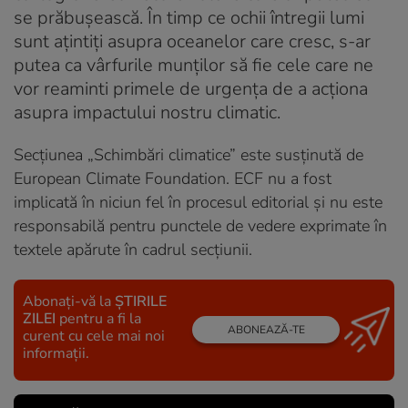
se prăbușească. În timp ce ochii întregii lumi
sunt ațintiți asupra oceanelor care cresc, s-ar
putea ca vârfurile munților să fie cele care ne
vor reaminti primele de urgența de a acționa
asupra impactului nostru climatic.
Secțiunea „Schimbări climatice” este susținută de
European Climate Foundation. ECF nu a fost
implicată în niciun fel în procesul editorial și nu este
responsabilă pentru punctele de vedere exprimate în
textele apărute în cadrul secțiunii.
Abonați-vă la
ȘTIRILE
ZILEI
pentru a fi la
ABONEAZĂ-TE
curent cu cele mai noi
informații.