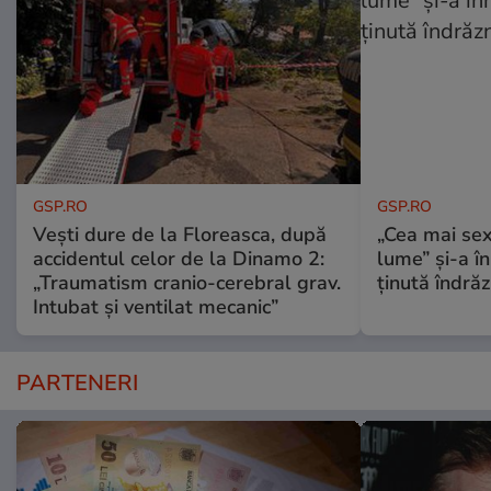
GSP.RO
GSP.RO
Vești dure de la Floreasca, după
„Cea mai sex
accidentul celor de la Dinamo 2:
lume” și-a în
„Traumatism cranio-cerebral grav.
ținută îndră
Intubat și ventilat mecanic”
PARTENERI