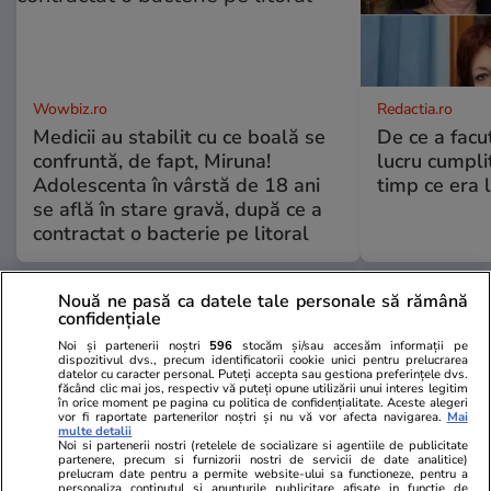
Wowbiz.ro
Redactia.ro
Medicii au stabilit cu ce boală se
De ce a fac
confruntă, de fapt, Miruna!
lucru cumplit
Adolescenta în vârstă de 18 ani
timp ce era 
se află în stare gravă, după ce a
contractat o bacterie pe litoral
Nouă ne pasă ca datele tale personale să rămână
POLITIC
confidențiale
Noi și partenerii noștri
596
stocăm și/sau accesăm informații pe
Politică
20:00
dispozitivul dvs., precum identificatorii cookie unici pentru prelucrarea
datelor cu caracter personal. Puteți accepta sau gestiona preferințele dvs.
făcând clic mai jos, respectiv vă puteți opune utilizării unui interes legitim
Analiză
în orice moment pe pagina cu politica de confidențialitate. Aceste alegeri
vor fi raportate partenerilor noștri și nu vă vor afecta navigarea.
Mai
PNRR îngrășat în ajun. Legea
multe detalii
Noi si partenerii nostri (retelele de socializare si agentiile de publicitate
ANI trebuia, inițial, să fie gata
partenere, precum si furnizorii nostri de servicii de date analitice)
din decembrie 2024
prelucram date pentru a permite website-ului sa functioneze, pentru a
personaliza continutul si anunturile publicitare afisate in functie de