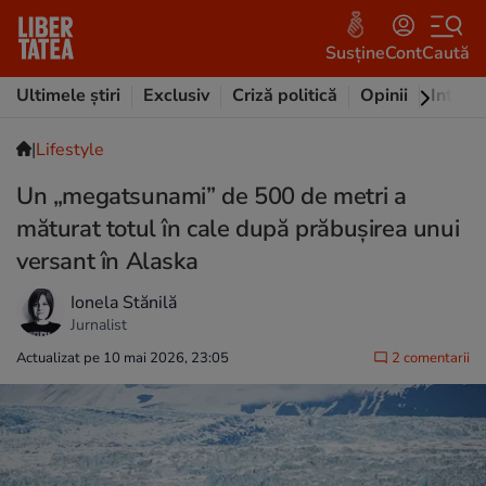
Susține
Cont
Caută
Ultimele știri
Exclusiv
Criză politică
Opinii
Intervi
|
Lifestyle
Un „megatsunami” de 500 de metri a
măturat totul în cale după prăbușirea unui
versant în Alaska
Ionela Stănilă
Jurnalist
Actualizat pe 10 mai 2026, 23:05
2 comentarii