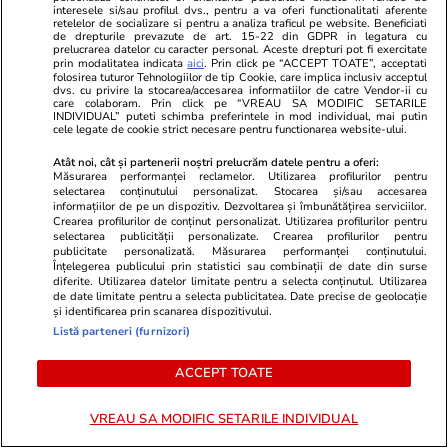
interesele si/sau profilul dvs., pentru a va oferi functionalitati aferente
retelelor de socializare si pentru a analiza traficul pe website. Beneficiati
de drepturile prevazute de art. 15-22 din GDPR in legatura cu
prelucrarea datelor cu caracter personal. Aceste drepturi pot fi exercitate
prin modalitatea indicata
aici
. Prin click pe “ACCEPT TOATE”, acceptati
folosirea tuturor Tehnologiilor de tip Cookie, care implica inclusiv acceptul
Politică
16:47
dvs. cu privire la stocarea/accesarea informatiilor de catre Vendor-ii cu
care colaboram. Prin click pe “VREAU SA MODIFIC SETARILE
INDIVIDUAL” puteti schimba preferintele in mod individual, mai putin
Se poate face guvern și fără
cele legate de cookie strict necesare pentru functionarea website-ului.
PSD, spune Sorin Grindeanu:
Atât noi, cât și partenerii noștri prelucrăm datele pentru a oferi:
„Cei de la AUR au votat alături
Măsurarea performanței reclamelor. Utilizarea profilurilor pentru
de cei de la PNL şi USR. Au o
selectarea conținutului personalizat. Stocarea și/sau accesarea
informațiilor de pe un dispozitiv. Dezvoltarea și îmbunătățirea serviciilor.
majoritate confortabilă”
Crearea profilurilor de conținut personalizat. Utilizarea profilurilor pentru
selectarea publicității personalizate. Crearea profilurilor pentru
publicitate personalizată. Măsurarea performanței conținutului.
Înțelegerea publicului prin statistici sau combinații de date din surse
diferite. Utilizarea datelor limitate pentru a selecta conținutul. Utilizarea
PARTENERI
de date limitate pentru a selecta publicitatea. Date precise de geolocație
și identificarea prin scanarea dispozitivului.
Listă parteneri (furnizori)
ACCEPT TOATE
VREAU SA MODIFIC SETARILE INDIVIDUAL