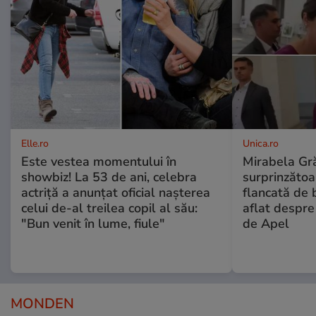
Elle.ro
Unica.ro
Este vestea momentului în
Mirabela Gră
showbiz! La 53 de ani, celebra
surprinzătoar
actriță a anunțat oficial nașterea
flancată de 
celui de-al treilea copil al său:
aflat despre
"Bun venit în lume, fiule"
de Apel
MONDEN