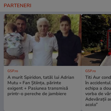
PARTENERI
GSP.ro
GSP.ro
A murit Spiridon, tatăl lui Adrian
Titi Aur con
Mutu » Fan Știința, părinte
în accidentul
exigent + Pasiunea transmisă
echipa a dou
printr-o pereche de jambiere
vorba de vâr
Adevărații a
acolo”