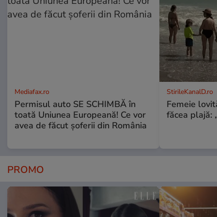
Mediafax.ro
StirileKanalD.ro
Permisul auto SE SCHIMBĂ în
Femeie lovit
toată Uniunea Europeană! Ce vor
făcea plajă: „
avea de făcut șoferii din România
PROMO