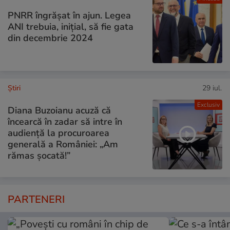
PNRR îngrășat în ajun. Legea
ANI trebuia, inițial, să fie gata
din decembrie 2024
Ştiri
29 iul.
Exclusiv
Diana Buzoianu acuză că
încearcă în zadar să intre în
audiență la procuroarea
generală a României: „Am
rămas șocată!”
PARTENERI