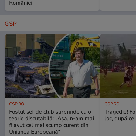
României
GSP
GSP.RO
GSP.RO
Fostul șef de club surprinde cu o
Tragedie! Fo
teorie discutabilă: „Așa, n-am mai
loc, după ce 
fi avut cel mai scump curent din
Uniunea Europeană”