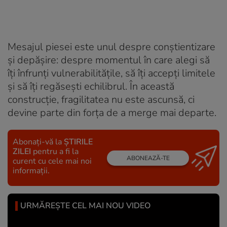
Mesajul piesei este unul despre conștientizare
și depășire: despre momentul în care alegi să
îți înfrunți vulnerabilitățile, să îți accepți limitele
și să îți regăsești echilibrul. În această
construcție, fragilitatea nu este ascunsă, ci
devine parte din forța de a merge mai departe.
Abonați-vă la
ȘTIRILE
ZILEI
pentru a fi la
ABONEAZĂ-TE
curent cu cele mai noi
informații.
URMĂREȘTE CEL MAI NOU VIDEO