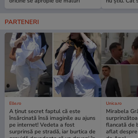
oricine se apropie de maluri”
nu știu. Cât 
PARTENERI
Elle.ro
Unica.ro
A ținut secret faptul că este
Mirabela Gră
însărcinată însă imaginile au ajuns
surprinzătoar
pe internet! Vedeta a fost
flancată de 
surprinsă pe stradă, iar burtica de
aflat despre