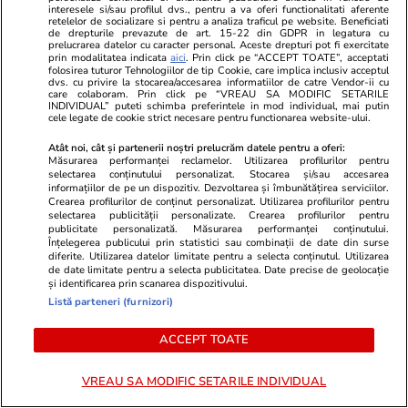
interesele si/sau profilul dvs., pentru a va oferi functionalitati aferente
retelelor de socializare si pentru a analiza traficul pe website. Beneficiati
de drepturile prevazute de art. 15-22 din GDPR in legatura cu
prelucrarea datelor cu caracter personal. Aceste drepturi pot fi exercitate
prin modalitatea indicata
aici
. Prin click pe “ACCEPT TOATE”, acceptati
folosirea tuturor Tehnologiilor de tip Cookie, care implica inclusiv acceptul
dvs. cu privire la stocarea/accesarea informatiilor de catre Vendor-ii cu
care colaboram. Prin click pe “VREAU SA MODIFIC SETARILE
INDIVIDUAL” puteti schimba preferintele in mod individual, mai putin
cele legate de cookie strict necesare pentru functionarea website-ului.
Atât noi, cât și partenerii noștri prelucrăm datele pentru a oferi:
Măsurarea performanței reclamelor. Utilizarea profilurilor pentru
ZiaruldeIasi.ro
Fanatik.ro
selectarea conținutului personalizat. Stocarea și/sau accesarea
Motivul interesant pentru care o
KuPS Kuopio
informațiilor de pe un dispozitiv. Dezvoltarea și îmbunătățirea serviciilor.
Crearea profilurilor de conținut personalizat. Utilizarea profilurilor pentru
elevă din rural cu o medie de top
Craiova, LI
selectarea publicității personalizate. Crearea profilurilor pentru
la Evaluarea Națională a ales un
League, turu
publicitate personalizată. Măsurarea performanței conținutului.
Înțelegerea publicului prin statistici sau combinații de date din surse
liceu tehnologic. „Este o
off, dar car
diferite. Utilizarea datelor limitate pentru a selecta conținutul. Utilizarea
nebuloasă și pentru noi”
Conference?
de date limitate pentru a selecta publicitatea. Date precise de geolocație
și identificarea prin scanarea dispozitivului.
Listă parteneri (furnizori)
ACCEPT TOATE
ULTIMELE ȘTIRI
VREAU SA MODIFIC SETARILE INDIVIDUAL
Auto
10:25