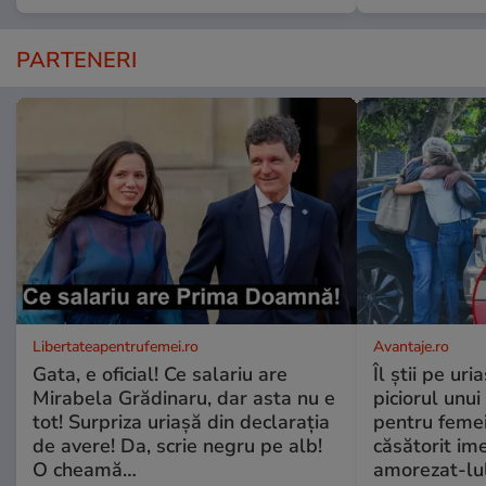
PARTENERI
Libertateapentrufemei.ro
Avantaje.ro
Gata, e oficial! Ce salariu are
Îl știi pe ur
Mirabela Grădinaru, dar asta nu e
piciorul unui
tot! Surpriza uriașă din declarația
pentru femei
de avere! Da, scrie negru pe alb!
căsătorit ime
O cheamă…
amorezat-lul