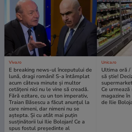
Viva.ro
Unica.ro
E breaking news-ul începutului de
Ultima oră / 
lună, dragi români! S-a întâmplat
să știe! Deci
acum câteva minute și multor
supermarketu
cetățeni nici nu le vine să creadă.
Ce urmează s
Fără ezitare, cu un ton imperativ,
magazine în 
Traian Băsescu a făcut anunțul la
de Ilie Boloj
care nimeni, dar nimeni nu se
aștepta. Și cu atât mai puțin
susținătorii lui Ilie Bolojan! Ce a
spus fostul președinte al