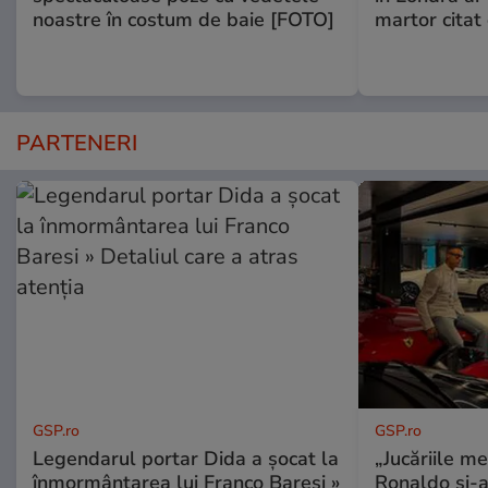
noastre în costum de baie [FOTO]
martor citat
PARTENERI
GSP.ro
GSP.ro
Legendarul portar Dida a șocat la
„Jucăriile me
înmormântarea lui Franco Baresi »
Ronaldo și-a