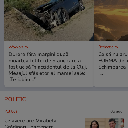
Wowbiz.ro
Redactia.ro
Durere fără margini după
Ce să nu aru
moartea fetiței de 9 ani, care a
FORMA din c
fost ucisă în accidentul de la Cluj.
Schimbarea l
Mesajul sfâșietor al mamei sale:
....
„Te iubim…”
POLITIC
Politică
05 aug.
Ce avere are Mirabela
Grădinaru, partenera