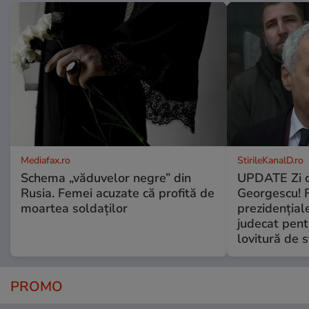
Mediafax.ro
StirileKanalD.ro
Schema „văduvelor negre” din
UPDATE Zi d
Rusia. Femei acuzate că profită de
Georgescu! F
moartea soldaților
prezidențiale
judecat pent
lovitură de s
PROMO