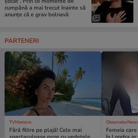
șocat”. Prin ce momente de
cumpănă a mai trecut înainte să
anunțe că e grav bolnavă
PARTENERI
TVMania.ro
ObservatorNews
Fără filtre pe plajă! Cele mai
Femeia care 
spectaculoase poze cu vedetele
în Londra ar