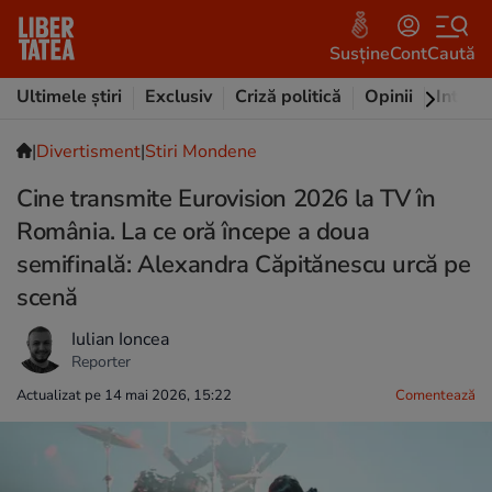
Susține
Cont
Caută
Ultimele știri
Exclusiv
Criză politică
Opinii
Intervi
|
Divertisment
|
Stiri Mondene
Cine transmite Eurovision 2026 la TV în
România. La ce oră începe a doua
semifinală: Alexandra Căpitănescu urcă pe
scenă
Iulian Ioncea
Reporter
Actualizat pe 14 mai 2026, 15:22
Comentează