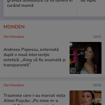
gravidă dovedește că va deveni în
de Apel
curând mamă
MONDEN
Stiri Mondene
10:01
Andreea Popescu, externată
după o nouă intervenție
estetică: „Aleg să fiu asumată și
transparentă”
Stiri Mondene
09:56
Traumele care i-au marcat viața
Alinei Pușcău: „Pe mine m-a