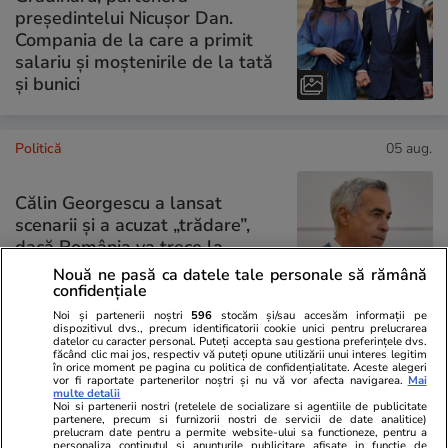
președintelui Nicușor Dan.
Compania de la care a primit
salariu și moștenirile de la tată
și bunici
Politică
05 aug.
Călin Georgescu a lansat
scenarii și a acuzat „trădare”,
dacă România va trece la
moneda Euro
Nouă ne pasă ca datele tale personale să rămână
confidențiale
Noi și partenerii noștri
596
stocăm și/sau accesăm informații pe
dispozitivul dvs., precum identificatorii cookie unici pentru prelucrarea
datelor cu caracter personal. Puteți accepta sau gestiona preferințele dvs.
făcând clic mai jos, respectiv vă puteți opune utilizării unui interes legitim
PARTENERI
în orice moment pe pagina cu politica de confidențialitate. Aceste alegeri
vor fi raportate partenerilor noștri și nu vă vor afecta navigarea.
Mai
multe detalii
Noi si partenerii nostri (retelele de socializare si agentiile de publicitate
partenere, precum si furnizorii nostri de servicii de date analitice)
prelucram date pentru a permite website-ului sa functioneze, pentru a
personaliza continutul si anunturile publicitare afisate in functie de