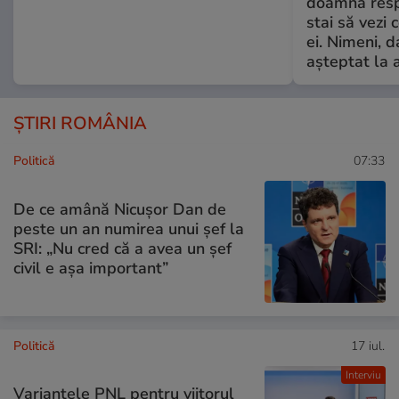
doamnă respe
stai să vezi 
ei. Nimeni, d
așteptat la 
ȘTIRI ROMÂNIA
Politică
07:33
De ce amână Nicușor Dan de
peste un an numirea unui șef la
SRI: „Nu cred că a avea un şef
civil e așa important”
Politică
17 iul.
Interviu
Variantele PNL pentru viitorul