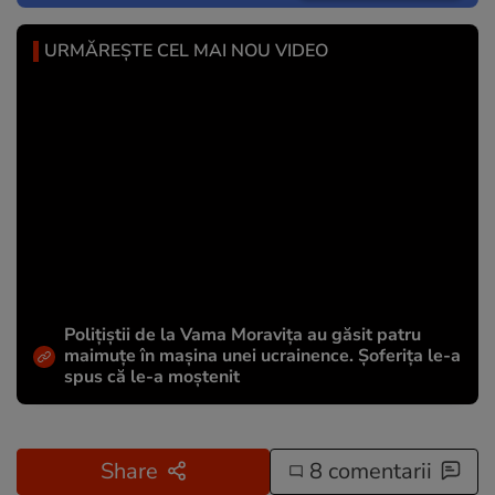
URMĂREȘTE CEL MAI NOU VIDEO
Polițiștii de la Vama Moravița au găsit patru
maimuțe în mașina unei ucrainence. Șoferița le-a
spus că le-a moștenit
Share
8 comentarii