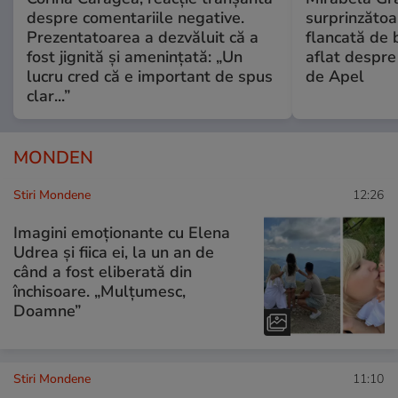
despre comentariile negative.
surprinzătoar
Prezentatoarea a dezvăluit că a
flancată de 
fost jignită și amenințată: „Un
aflat despre
lucru cred că e important de spus
de Apel
clar...”
MONDEN
Stiri Mondene
12:26
Imagini emoționante cu Elena
Udrea și fiica ei, la un an de
când a fost eliberată din
închisoare. „Mulțumesc,
Doamne”
Stiri Mondene
11:10