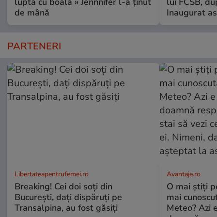
lupta cu boala » Jennnifer l-a ținut
lui FCSB, du
de mână
Inaugurat as
PARTENERI
Libertateapentrufemei.ro
Avantaje.ro
Breaking! Cei doi soți din
O mai știți 
București, dați dispăruți pe
mai cunoscu
Transalpina, au fost găsiți
Meteo? Azi e