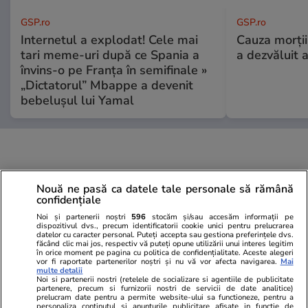
GSP.ro
GSP.ro
Internetul a explodat! Cele mai
Cauza morții
tari meme-uri după ce Spania a
a dezvăluit 
învins-o pe Franța în semifinale »
„Dictatorul” Mbappe a devenit
bebelușul lui Yamal
Nouă ne pasă ca datele tale personale să rămână
confidențiale
Noi și partenerii noștri
596
stocăm și/sau accesăm informații pe
dispozitivul dvs., precum identificatorii cookie unici pentru prelucrarea
datelor cu caracter personal. Puteți accepta sau gestiona preferințele dvs.
făcând clic mai jos, respectiv vă puteți opune utilizării unui interes legitim
în orice moment pe pagina cu politica de confidențialitate. Aceste alegeri
vor fi raportate partenerilor noștri și nu vă vor afecta navigarea.
Mai
multe detalii
Noi si partenerii nostri (retelele de socializare si agentiile de publicitate
partenere, precum si furnizorii nostri de servicii de date analitice)
prelucram date pentru a permite website-ului sa functioneze, pentru a
personaliza continutul si anunturile publicitare afisate in functie de