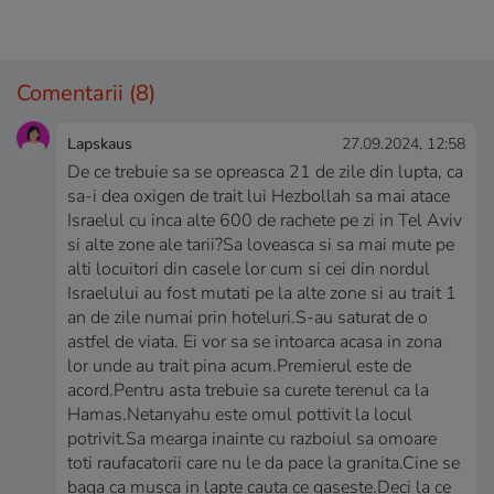
Comentarii
(8)
Lapskaus
27.09.2024, 12:58
De ce trebuie sa se opreasca 21 de zile din lupta, ca
sa-i dea oxigen de trait lui Hezbollah sa mai atace
Israelul cu inca alte 600 de rachete pe zi in Tel Aviv
si alte zone ale tarii?Sa loveasca si sa mai mute pe
alti locuitori din casele lor cum si cei din nordul
Israelului au fost mutati pe la alte zone si au trait 1
an de zile numai prin hoteluri.S-au saturat de o
astfel de viata. Ei vor sa se intoarca acasa in zona
lor unde au trait pina acum.Premierul este de
acord.Pentru asta trebuie sa curete terenul ca la
Hamas.Netanyahu este omul pottivit la locul
potrivit.Sa mearga inainte cu razboiul sa omoare
toti raufacatorii care nu le da pace la granita.Cine se
baga ca musca in lapte cauta ce gaseste.Deci la ce