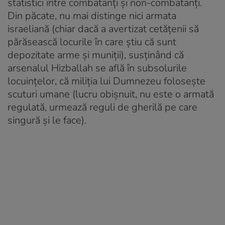
statistici între combatanţi şi non-combatanţi.
Din păcate, nu mai distinge nici armata
israeliană (chiar dacă a avertizat cetăţenii să
părăsească locurile în care ştiu că sunt
depozitate arme şi muniţii), susţinând că
arsenalul Hizballah se află în subsolurile
locuinţelor, că miliţia lui Dumnezeu foloseşte
scuturi umane (lucru obişnuit, nu este o armată
regulată, urmează reguli de gherilă pe care
singură şi le face).