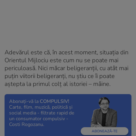
Adevărul este că, în acest moment, situaţia din
Orientul Mijlociu este cum nu se poate mai
periculoasă. Nici măcar beligeranţii, cu atât mai
puţin viitorii beligeranţi, nu ştiu ce îi poate
aştepta la primul colţ al istoriei – mâine.
Abonați-vă la
COMPULSIV!
Carte, film, muzică, politică și
social media - filtrate rapid de
un consumator compulsiv -
Costi Rogozanu.
ABONEAZĂ-TE