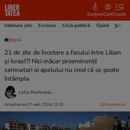
Susține
Cont
Caută
Ultimele știri
Exclusiv
Criză politică
Opinii
Video
|
Opinii
21 de zile de încetare a focului între Liban
şi Israel?! Nici măcar proeminenţii
semnatari ai apelului nu cred că se poate
întâmpla
Lelia Munteanu
Actualizat pe 27 sept. 2024, 12:26
8 comentarii