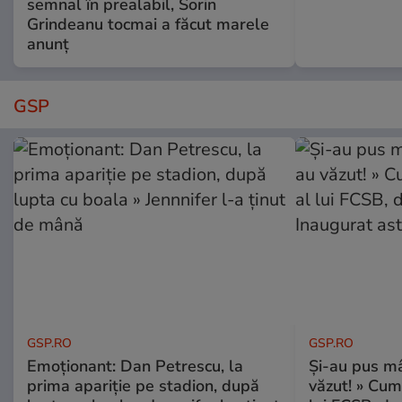
semnal în prealabil, Sorin
Grindeanu tocmai a făcut marele
anunț
GSP
GSP.RO
GSP.RO
Emoționant: Dan Petrescu, la
Și-au pus mâ
prima apariție pe stadion, după
văzut! » Cum