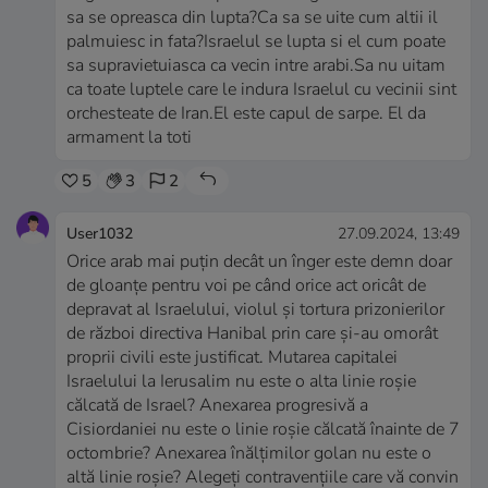
sa se opreasca din lupta?Ca sa se uite cum altii il
palmuiesc in fata?Israelul se lupta si el cum poate
sa supravietuiasca ca vecin intre arabi.Sa nu uitam
ca toate luptele care le indura Israelul cu vecinii sint
orchesteate de Iran.El este capul de sarpe. El da
armament la toti
5
3
2
User1032
27.09.2024, 13:49
Orice arab mai puțin decât un înger este demn doar
de gloanțe pentru voi pe când orice act oricât de
depravat al Israelului, violul și tortura prizonierilor
de război directiva Hanibal prin care și-au omorât
proprii civili este justificat. Mutarea capitalei
Israelului la Ierusalim nu este o alta linie roșie
călcată de Israel? Anexarea progresivă a
Cisiordaniei nu este o linie roșie călcată înainte de 7
octombrie? Anexarea înălțimilor golan nu este o
altă linie roșie? Alegeți contravențiile care vă convin