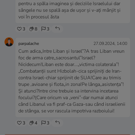
pentru a spăla imaginea și deciziile Israelului dar
sângele nu se spală așa de ușor și v-ați mânjit și
voi în procesul ăsta
3
8
3
parpalache
27.09.2024, 14:00
Cum adica„Intre Liban și Israel”?A tras Liban vreun
foc de arma catre„sacrosantul”Israel?
Nicidecum!Liban este doar...„victima colaterala”!
„Combatanții sunt Hizbolah-cica sprijiniți de Iran-
contra Israel-chiar sprijinit de SUA!Care au trimis
trupe ,avioane și flota„in zona!Pe lânga„asistența”!
Și atunci?Intre cine trebuie sa intervina incetarea
focului?(Care oricum va „veni”-dar numai atunci
când Libanul va fi praf-ca Gaza-sau când israelienii
de stânga, se vor rascula impotriva razboiului!
3
4
3