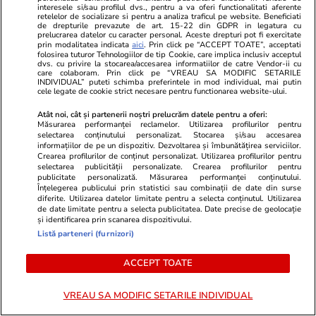
interesele si/sau profilul dvs., pentru a va oferi functionalitati aferente
retelelor de socializare si pentru a analiza traficul pe website. Beneficiati
de drepturile prevazute de art. 15-22 din GDPR in legatura cu
prelucrarea datelor cu caracter personal. Aceste drepturi pot fi exercitate
prin modalitatea indicata
aici
. Prin click pe “ACCEPT TOATE”, acceptati
folosirea tuturor Tehnologiilor de tip Cookie, care implica inclusiv acceptul
dvs. cu privire la stocarea/accesarea informatiilor de catre Vendor-ii cu
PARTENERI
care colaboram. Prin click pe “VREAU SA MODIFIC SETARILE
INDIVIDUAL” puteti schimba preferintele in mod individual, mai putin
cele legate de cookie strict necesare pentru functionarea website-ului.
Atât noi, cât și partenerii noștri prelucrăm datele pentru a oferi:
Măsurarea performanței reclamelor. Utilizarea profilurilor pentru
selectarea conținutului personalizat. Stocarea și/sau accesarea
informațiilor de pe un dispozitiv. Dezvoltarea și îmbunătățirea serviciilor.
Crearea profilurilor de conținut personalizat. Utilizarea profilurilor pentru
selectarea publicității personalizate. Crearea profilurilor pentru
publicitate personalizată. Măsurarea performanței conținutului.
Înțelegerea publicului prin statistici sau combinații de date din surse
diferite. Utilizarea datelor limitate pentru a selecta conținutul. Utilizarea
de date limitate pentru a selecta publicitatea. Date precise de geolocație
și identificarea prin scanarea dispozitivului.
Listă parteneri (furnizori)
Mediafax.ro
StirileKanalD.ro
ACCEPT TOATE
Mesajul „Refuzați comanda dacă
Sorin Grinde
nu este livrată de un român” a
lui Veștea
VREAU SA MODIFIC SETARILE INDIVIDUAL
dus la un dosar PENAL