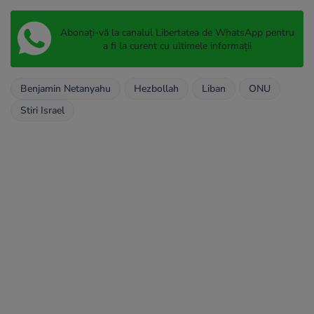
Abonați-vă la canalul Libertatea de WhatsApp pentru
a fi la curent cu ultimele informații
Benjamin Netanyahu
Hezbollah
Liban
ONU
Stiri Israel