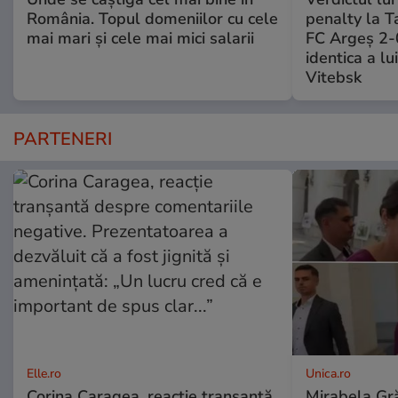
România. Topul domeniilor cu cele
penalty la T
mai mari și cele mai mici salarii
FC Argeș 2-
identica a lu
Vitebsk
PARTENERI
Elle.ro
Unica.ro
Corina Caragea, reacție tranșantă
Mirabela Gră