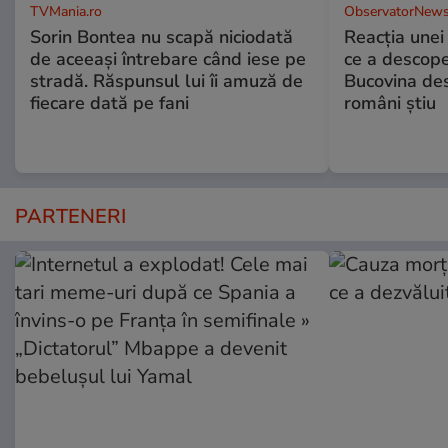
TVMania.ro
ObservatorNews
Sorin Bontea nu scapă niciodată
Reacția unei
de aceeași întrebare când iese pe
ce a descope
stradă. Răspunsul lui îi amuză de
Bucovina des
fiecare dată pe fani
români știu
PARTENERI