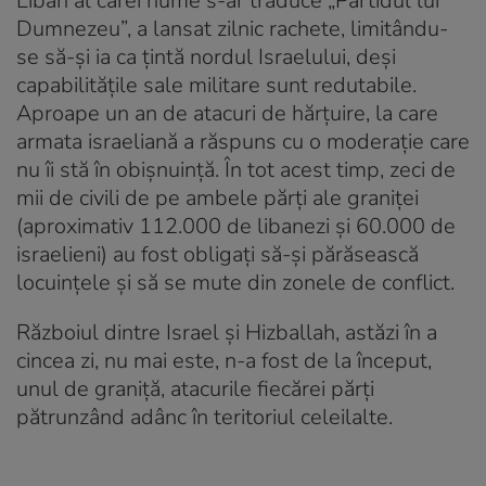
Liban al cărei nume s-ar traduce „Partidul lui
Dumnezeu”, a lansat zilnic rachete, limitându-
se să-şi ia ca ţintă nordul Israelului, deşi
capabilităţile sale militare sunt redutabile.
Aproape un an de atacuri de hărţuire, la care
armata israeliană a răspuns cu o moderaţie care
nu îi stă în obişnuinţă. În tot acest timp, zeci de
mii de civili de pe ambele părţi ale graniţei
(aproximativ 112.000 de libanezi şi 60.000 de
israelieni) au fost obligaţi să-şi părăsească
locuinţele şi să se mute din zonele de conflict.
Războiul dintre Israel şi Hizballah, astăzi în a
cincea zi, nu mai este, n-a fost de la început,
unul de graniţă, atacurile fiecărei părţi
pătrunzând adânc în teritoriul celeilalte.