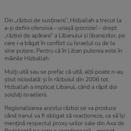
Din „război de susţinere”, Hizballah a trecut la
a-şi defini ofensiva – uriaşă ipocrizie! – drept
„război de apărare” a Libanului şi libanezilor, pe
care i-a băgat în conflict cu Israelul cu de la
sine putere. Pentru că în Liban puterea este în
mâinile Hizballah.
Mulţi uită sau se prefac că uită, alţii poate n-au
ştiut niciodată: şi în războiul din 2006 tot
Hizballah a implicat Libanul, când a răpit doi
soldați israelieni.
Regionalizarea acestui război se va produce
când Iranul va fi obligat să reacţioneze, ca să îşi
menţină respectul proxy-urilor sale din Axa de
Rezistenţă pe care o coordonează – proiect