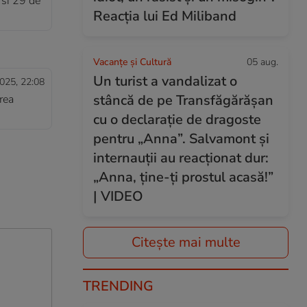
 si 29 de
Reacția lui Ed Miliband
Vacanțe și Cultură
05 aug.
Un turist a vandalizat o
025, 22:08
stâncă de pe Transfăgărășan
rea
cu o declarație de dragoste
pentru „Anna”. Salvamont și
internauții au reacționat dur:
„Anna, ține-ți prostul acasă!”
| VIDEO
Citește mai multe
TRENDING