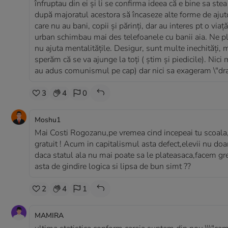
înfruptau din ei și li se confirma ideea că e bine sa ste
după majoratul acestora să încaseze alte forme de ajutoa
care nu au bani, copii și părinți, dar au interes pt o vi
urban schimbau mai des telefoanele cu banii aia. Ne pl
nu ajuta mentalitățile. Desigur, sunt multe inechități, 
sperăm că se va ajunge la toți ( știm și piedicile). Nici
au adus comunismul pe cap) dar nici sa exageram \"dra
3
4
0
Moshu1
Mai Costi Rogozanu,pe vremea cind incepeai tu scoala
gratuit ! Acum in capitalismul asta defect,elevii nu doar
daca statul ala nu mai poate sa le plateasaca,facem grev
asta de gindire logica si lipsa de bun simt ??
2
4
1
MAMIRA