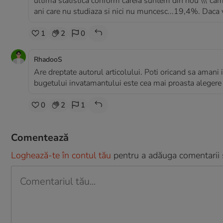
ultima statistica conform careia suntem din nou \\\"cam
ani care nu studiaza si nici nu muncesc...19,4%. Daca vre
1
2
0
RhadooS
Are dreptate autorul articolului. Poti oricand sa amani 
bugetului invatamantului este cea mai proasta alegere 
0
2
1
Comentează
Loghează-te în contul tău
pentru a adăuga comentarii și