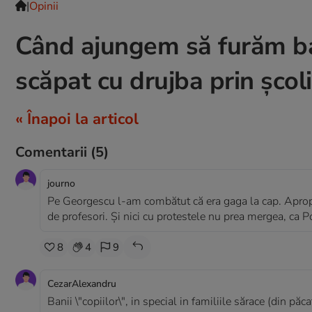
|
Opinii
Când ajungem să furăm ban
scăpat cu drujba prin școli
« Înapoi la articol
Comentarii
(5)
journo
Pe Georgescu l-am combătut că era gaga la cap. Apropo,
de profesori. Și nici cu protestele nu prea mergea, ca P
8
4
9
CezarAlexandru
Banii \"copiilor\", in special in familiile sărace (din păc