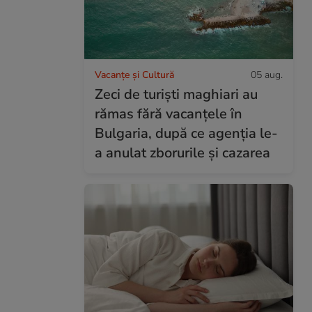
Vacanțe și Cultură
05 aug.
Zeci de turiști maghiari au
rămas fără vacanțele în
Bulgaria, după ce agenția le-
a anulat zborurile și cazarea