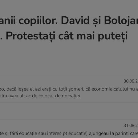
ii copiilor. David și Boloja
. Protestați cât mai puteți
30.08.2
 dacă ieșea el azi erați cu toții șomeri, că economia calului nu 
otra avea alt ac de cojocul democrației.
31.08.2
ate și fără educație sau interes pt educație) ajungeau la parinti car