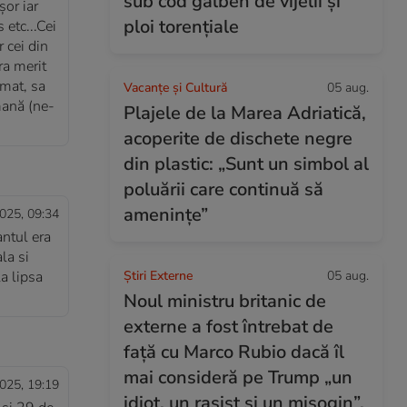
sub cod galben de vijelii și
șor iar
ploi torențiale
 etc...Cei
r cei din
ra merit
rmat, sa
Vacanțe și Cultură
05 aug.
umană (ne-
Plajele de la Marea Adriatică,
acoperite de dischete negre
din plastic: „Sunt un simbol al
poluării care continuă să
amenințe”
025, 09:34
ntul era
la si
a lipsa
Știri Externe
05 aug.
Noul ministru britanic de
externe a fost întrebat de
față cu Marco Rubio dacă îl
mai consideră pe Trump „un
025, 19:19
idiot, un rasist și un misogin”.