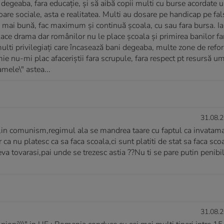
a degeaba, fara educație, și să aibă copii multi cu burse acordate u
re sociale, asta e realitatea. Multi au dosare pe handicap pe fals
ață mai bună, fac maximum și continuă școala, cu sau fara bursa. Ia
ace drama dar românilor nu le place școala și primirea banilor fa
multi privilegiați care încasează bani degeaba, multe zone de refo
 mie nu-mi plac afaceriștii fara scrupule, fara respect pt resursă 
mele\" astea...
31.08.2
,in comunism,regimul ala se mandrea taare cu faptul ca invatama
 ca nu platesc ca sa faca scoala,ci sunt platiti de stat sa faca scoa
a tovarasi,pai unde se trezesc astia ??Nu ti se pare putin penibil
31.08.2