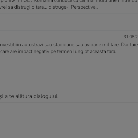
pioni\\\" in UE : Romania conduce cu cei mai multi tineri intre 15
i sa distrugi o tara... distruge-i Perspectiva..
31.08.2
investitiiin autostrazi sau stadioane sau avioane militare. Dar taie
care are impact negativ pe termen lung pt aceasta tara.
 a te alătura dialogului.