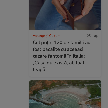
Vacanțe și Cultură
05 aug.
Cel puțin 120 de familii au
fost păcălite cu aceeași
cazare fantomă în Italia:
„Casa nu există, ați luat
țeapă”