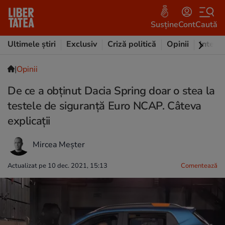
Susține
Cont
Caută
Ultimele știri
Exclusiv
Criză politică
Opinii
Intervi
|
Opinii
De ce a obținut Dacia Spring doar o stea la
testele de siguranță Euro NCAP. Câteva
explicații
Mircea Meșter
Actualizat pe 10 dec. 2021, 15:13
Comentează