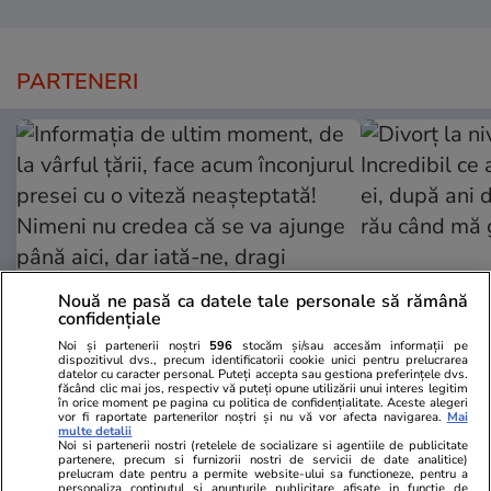
PARTENERI
Nouă ne pasă ca datele tale personale să rămână
confidențiale
Noi și partenerii noștri
596
stocăm și/sau accesăm informații pe
dispozitivul dvs., precum identificatorii cookie unici pentru prelucrarea
Viva.ro
Unica.ro
datelor cu caracter personal. Puteți accepta sau gestiona preferințele dvs.
făcând clic mai jos, respectiv vă puteți opune utilizării unui interes legitim
Informația de ultim moment, de
Divorț la nive
în orice moment pe pagina cu politica de confidențialitate. Aceste alegeri
vor fi raportate partenerilor noștri și nu vă vor afecta navigarea.
Mai
la vârful țării, face acum înconjurul
Incredibil ce
multe detalii
presei cu o viteză neașteptată!
ei, după ani 
Noi si partenerii nostri (retelele de socializare si agentiile de publicitate
partenere, precum si furnizorii nostri de servicii de date analitice)
Nimeni nu credea că se va ajunge
rău când mă
prelucram date pentru a permite website-ului sa functioneze, pentru a
personaliza continutul si anunturile publicitare afisate in functie de