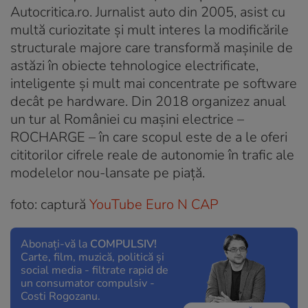
Autocritica.ro. Jurnalist auto din 2005, asist cu
multă curiozitate și mult interes la modificările
structurale majore care transformă mașinile de
astăzi în obiecte tehnologice electrificate,
inteligente și mult mai concentrate pe software
decât pe hardware. Din 2018 organizez anual
un tur al României cu mașini electrice –
ROCHARGE – în care scopul este de a le oferi
cititorilor cifrele reale de autonomie în trafic ale
modelelor nou-lansate pe piață.
foto: captură
YouTube Euro N CAP
Abonați-vă la
COMPULSIV!
Carte, film, muzică, politică și
social media - filtrate rapid de
un consumator compulsiv -
Costi Rogozanu.