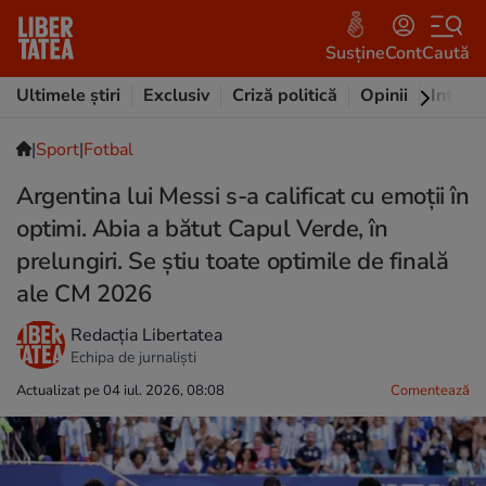
Susține
Cont
Caută
Ultimele știri
Exclusiv
Criză politică
Opinii
Intervi
|
Sport
|
Fotbal
Argentina lui Messi s-a calificat cu emoţii în
optimi. Abia a bătut Capul Verde, în
prelungiri. Se știu toate optimile de finală
ale CM 2026
Redacția Libertatea
Echipa de jurnaliști
Actualizat pe 04 iul. 2026, 08:08
Comentează