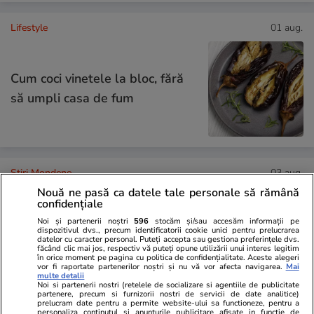
Lifestyle
01 aug.
Cum coci vinetele la bloc, fără
să umpli casa de fum
Stiri Mondene
03 aug.
Nouă ne pasă ca datele tale personale să rămână
confidențiale
„Vocea României” 2026 începe
Noi și partenerii noștri
596
stocăm și/sau accesăm informații pe
dispozitivul dvs., precum identificatorii cookie unici pentru prelucrarea
pe 4 septembrie. Tot ce trebuie
datelor cu caracter personal. Puteți accepta sau gestiona preferințele dvs.
făcând clic mai jos, respectiv vă puteți opune utilizării unui interes legitim
să știi despre show
în orice moment pe pagina cu politica de confidențialitate. Aceste alegeri
vor fi raportate partenerilor noștri și nu vă vor afecta navigarea.
Mai
multe detalii
Noi si partenerii nostri (retelele de socializare si agentiile de publicitate
partenere, precum si furnizorii nostri de servicii de date analitice)
prelucram date pentru a permite website-ului sa functioneze, pentru a
personaliza continutul si anunturile publicitare afisate in functie de