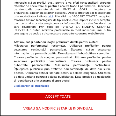
Știri România
03 aug.
interesele si/sau profilul dvs., pentru a va oferi functionalitati aferente
retelelor de socializare si pentru a analiza traficul pe website. Beneficiati
Prima localitate din România în
de drepturile prevazute de art. 15-22 din GDPR in legatura cu
prelucrarea datelor cu caracter personal. Aceste drepturi pot fi exercitate
care apa va fi oprită în fiecare
prin modalitatea indicata
aici
. Prin click pe “ACCEPT TOATE”, acceptati
folosirea tuturor Tehnologiilor de tip Cookie, care implica inclusiv acceptul
noapte din cauza secetei: „Nu se
dvs. cu privire la stocarea/accesarea informatiilor de catre Vendor-ii cu
care colaboram. Prin click pe “VREAU SA MODIFIC SETARILE
poate asigura distribuția apei în
INDIVIDUAL” puteti schimba preferintele in mod individual, mai putin
cele legate de cookie strict necesare pentru functionarea website-ului.
regim continuu”
Atât noi, cât și partenerii noștri prelucrăm datele pentru a oferi:
Măsurarea performanței reclamelor. Utilizarea profilurilor pentru
selectarea conținutului personalizat. Stocarea și/sau accesarea
informațiilor de pe un dispozitiv. Dezvoltarea și îmbunătățirea serviciilor.
Știri România
03 aug.
Crearea profilurilor de conținut personalizat. Utilizarea profilurilor pentru
selectarea publicității personalizate. Crearea profilurilor pentru
Un polițist și angajați ai unor
publicitate personalizată. Măsurarea performanței conținutului.
spitale au racolat mii de victime
Înțelegerea publicului prin statistici sau combinații de date din surse
diferite. Utilizarea datelor limitate pentru a selecta conținutul. Utilizarea
ale accidentelor pentru
de date limitate pentru a selecta publicitatea. Date precise de geolocație
și identificarea prin scanarea dispozitivului.
despăgubiri. Procurorii au
Listă parteneri (furnizori)
descoperit un număr uriaș de
ACCEPT TOATE
cazuri
VREAU SA MODIFIC SETARILE INDIVIDUAL
Știri România
03 aug.