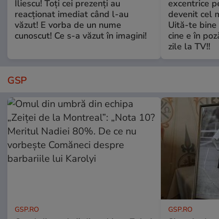
Iliescu! Toți cei prezenți au
excentrice pe
reacționat imediat când l-au
devenit cel 
văzut! E vorba de un nume
Uită-te bine 
cunoscut! Ce s-a văzut în imagini!
cine e în poz
zile la TV!!
GSP
GSP.RO
GSP.RO