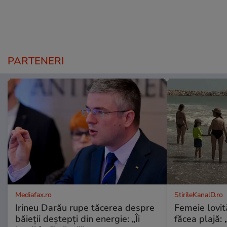
PARTENERI
Mediafax.ro
StirileKanalD.ro
Irineu Darău rupe tăcerea despre
Femeie lovit
băieții deștepți din energie: „Îi
făcea plajă: „