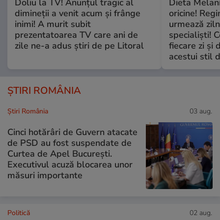
Doliu la TV! Anunțul tragic al
Dieta Melan
dimineții a venit acum și frânge
oricine! Regi
inimi! A murit subit
urmează zilni
prezentatoarea TV care ani de
specialiști! 
zile ne-a adus știri de pe Litoral
fiecare zi și 
acestui stil 
ȘTIRI ROMÂNIA
Știri România
03 aug.
Cinci hotărâri de Guvern atacate
de PSD au fost suspendate de
Curtea de Apel București.
Executivul acuză blocarea unor
măsuri importante
Politică
02 aug.