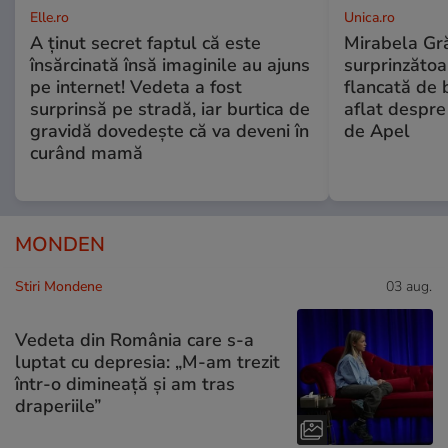
Elle.ro
Unica.ro
A ținut secret faptul că este
Mirabela Gră
însărcinată însă imaginile au ajuns
surprinzătoar
pe internet! Vedeta a fost
flancată de 
surprinsă pe stradă, iar burtica de
aflat despre
gravidă dovedește că va deveni în
de Apel
curând mamă
MONDEN
Stiri Mondene
03 aug.
Vedeta din România care s-a
luptat cu depresia: „M-am trezit
într-o dimineață și am tras
draperiile”