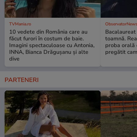
TVMania.ro
ObservatorNews
10 vedete din România care au
Bacalaureat
făcut furori în costum de baie.
toamnă. Reac
Imagini spectaculoase cu Antonia,
proba orală
INNA, Bianca Drăgușanu și alte
pregătit ca
dive
PARTENERI