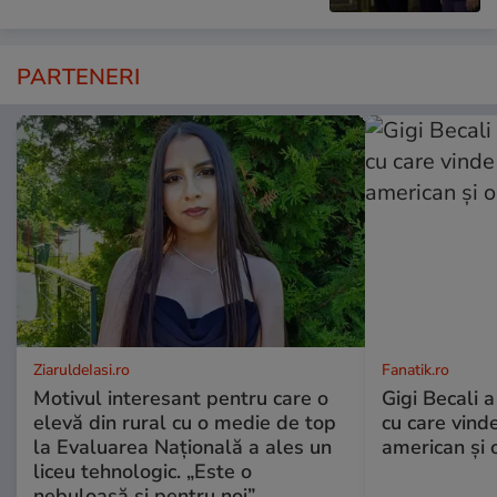
PARTENERI
ZiaruldeIasi.ro
Fanatik.ro
Motivul interesant pentru care o
Gigi Becali a
elevă din rural cu o medie de top
cu care vind
la Evaluarea Națională a ales un
american și o
liceu tehnologic. „Este o
nebuloasă și pentru noi”