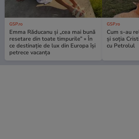
GSP.ro
GSP.ro
Emma Răducanu și „cea mai bună
Cum s-au re
resetare din toate timpurile” » În
și soția Cris
ce destinație de lux din Europa își
cu Petrolul
petrece vacanța