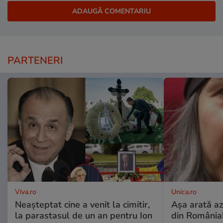
PARTENERI
Viva.ro
Unica.ro
Neașteptat cine a venit la cimitir,
Așa arată az
la parastasul de un an pentru Ion
din România!