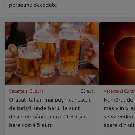
persoane decedate
Vacanțe și Cultură
03 aug.
Vacanțe și Cultu
Orașul italian mai puțin cunoscut
Numărul de r
de turiști, unde barurile sunt
masiv în or
deschide până la ora 01:30 și o
se va vedea 
bere costă 5 euro
soare din ult