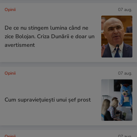
Opinii
07 aug.
De ce nu stingem lumina când ne
zice Bolojan. Criza Dunării e doar un
avertisment
Opinii
07 aug.
Cum supraviețuiești unui șef prost
Opinii
07 aug.