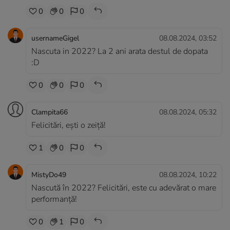
0
0
0
usernameGigel
08.08.2024, 03:52
Nascuta in 2022? La 2 ani arata destul de dopata
:D
0
0
0
Clampita66
08.08.2024, 05:32
Felicitări, ești o zeiță!
1
0
0
MistyDo49
08.08.2024, 10:22
Nascută în 2022? Felicitări, este cu adevărat o mare
performanță!
0
1
0