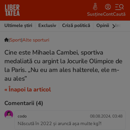
Susține
Cont
Caută
Ultimele știri
Exclusiv
Criză politică
Opinii
Intervi
|
Sport
|
Alte sporturi
Cine este Mihaela Cambei, sportiva
medaliată cu argint la Jocurile Olimpice de
la Paris. „Nu eu am ales halterele, ele m-
au ales”
« Înapoi la articol
Comentarii
(4)
codo
08.08.2024, 03:48
Născută în 2022 și aruncă așa multe kg?!