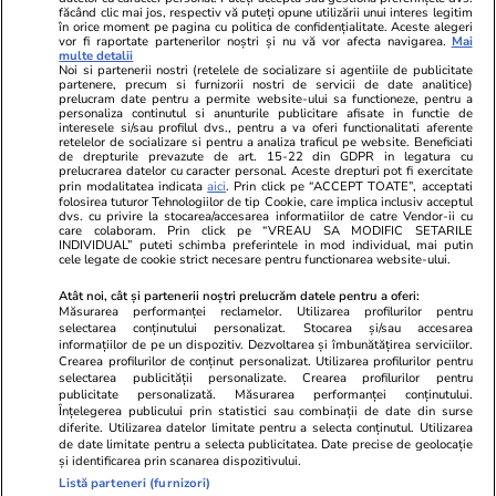
Ringier România
făcând clic mai jos, respectiv vă puteți opune utilizării unui interes legitim
în orice moment pe pagina cu politica de confidențialitate. Aceste alegeri
vor fi raportate partenerilor noștri și nu vă vor afecta navigarea.
Mai
Libertatea pentru
ELLE
Locuri de muncă
multe detalii
femei
Noi si partenerii nostri (retelele de socializare si agentiile de publicitate
Gazeta Sporturilor
Imobiliare.ro
partenere, precum si furnizorii nostri de servicii de date analitice)
Unica.ro
prelucram date pentru a permite website-ului sa functioneze, pentru a
Stiri mondene
Jobradar24
personaliza continutul si anunturile publicitare afisate in functie de
Program TV
interesele si/sau profilul dvs., pentru a va oferi functionalitati aferente
Calculator sarcina
Imoradar24
retelelor de socializare si pentru a analiza traficul pe website. Beneficiati
Avantaje
Ajută Copiii
Colecții Libertatea
de drepturile prevazute de art. 15-22 din GDPR in legatura cu
prelucrarea datelor cu caracter personal. Aceste drepturi pot fi exercitate
prin modalitatea indicata
aici
. Prin click pe “ACCEPT TOATE”, acceptati
Pariază responsabil! Decizia ONJN nr. 821/25.09.2025.
folosirea tuturor Tehnologiilor de tip Cookie, care implica inclusiv acceptul
dvs. cu privire la stocarea/accesarea informatiilor de catre Vendor-ii cu
Jocurile de noroc sunt interzise minorilor.
care colaboram. Prin click pe “VREAU SA MODIFIC SETARILE
INDIVIDUAL” puteti schimba preferintele in mod individual, mai putin
cele legate de cookie strict necesare pentru functionarea website-ului.
© 2026 Ringier Romania. Toate drepturile rezervate
Atât noi, cât și partenerii noștri prelucrăm datele pentru a oferi:
Măsurarea performanței reclamelor. Utilizarea profilurilor pentru
selectarea conținutului personalizat. Stocarea și/sau accesarea
informațiilor de pe un dispozitiv. Dezvoltarea și îmbunătățirea serviciilor.
Crearea profilurilor de conținut personalizat. Utilizarea profilurilor pentru
Actualizare preferințe cookies
selectarea publicității personalizate. Crearea profilurilor pentru
publicitate personalizată. Măsurarea performanței conținutului.
Înțelegerea publicului prin statistici sau combinații de date din surse
diferite. Utilizarea datelor limitate pentru a selecta conținutul. Utilizarea
de date limitate pentru a selecta publicitatea. Date precise de geolocație
și identificarea prin scanarea dispozitivului.
Listă parteneri (furnizori)