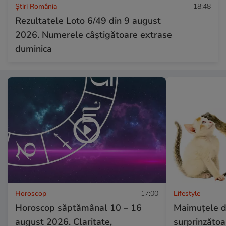
Știri România
18:48
Rezultatele Loto 6/49 din 9 august
2026. Numerele câștigătoare extrase
duminica
Horoscop
17:00
Lifestyle
Horoscop săptămânal 10 – 16
Maimuțele de
august 2026. Claritate,
surprinzătoa