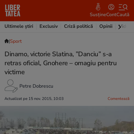
Susține
Cont
Caută
Ultimele știri
Exclusiv
Criză politică
Opinii
Video
|
Sport
Dinamo, victorie Slatina, ”Danciu” s-a
retras oficial, Gnohere – omagiu pentru
victime
Petre Dobrescu
Actualizat pe 15 nov. 2015, 10:03
Comentează