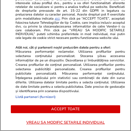
interesele si/sau profilul dvs., pentru a va oferi functionalitati aferente
retelelor de socializare si pentru a analiza traficul pe website. Beneficiati
Știri România
17:26
de drepturile prevazute de art. 15-22 din GDPR in legatura cu
prelucrarea datelor cu caracter personal. Aceste drepturi pot fi exercitate
ACCEPT acuză că o femeie
prin modalitatea indicata
aici
. Prin click pe “ACCEPT TOATE”, acceptati
folosirea tuturor Tehnologiilor de tip Cookie, care implica inclusiv acceptul
trans din Franța a fost bătută
dvs. cu privire la stocarea/accesarea informatiilor de catre Vendor-ii cu
care colaboram. Prin click pe “VREAU SA MODIFIC SETARILE
într-o secţie de poliţie din
INDIVIDUAL” puteti schimba preferintele in mod individual, mai putin
cele legate de cookie strict necesare pentru functionarea website-ului.
Bucureşti. A fost sesizat
Atât noi, cât și partenerii noștri prelucrăm datele pentru a oferi:
Parchetul Militar. Replica
Măsurarea performanței reclamelor. Utilizarea profilurilor pentru
selectarea conținutului personalizat. Stocarea și/sau accesarea
Poliției
informațiilor de pe un dispozitiv. Dezvoltarea și îmbunătățirea serviciilor.
Crearea profilurilor de conținut personalizat. Utilizarea profilurilor pentru
selectarea publicității personalizate. Crearea profilurilor pentru
publicitate personalizată. Măsurarea performanței conținutului.
Știri România
17:25
Înțelegerea publicului prin statistici sau combinații de date din surse
diferite. Utilizarea datelor limitate pentru a selecta conținutul. Utilizarea
Un mire a fost bătut la propria
de date limitate pentru a selecta publicitatea. Date precise de geolocație
și identificarea prin scanarea dispozitivului.
nuntă la Lungulețu și a mers la
Listă parteneri (furnizori)
poliție, unde a fost bătut din
ACCEPT TOATE
nou de interlopii chemați de
șeful de post
VREAU SA MODIFIC SETARILE INDIVIDUAL