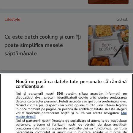
Lifestyle
20 iul.
Ce este batch cooking și cum îți
poate simplifica mesele
săptămânale
Lifestyle
20 iul.
Nouă ne pasă ca datele tale personale să rămână
confidențiale
Noi și partenerii noștri
596
stocăm și/sau accesăm informații pe
dispozitivul dvs., precum identificatorii cookie unici pentru prelucrarea
Ce este agar-agar și cum se
datelor cu caracter personal. Puteți accepta sau gestiona preferințele dvs.
făcând clic mai jos, respectiv vă puteți opune utilizării unui interes legitim
în orice moment pe pagina cu politica de confidențialitate. Aceste alegeri
utilizează
vor fi raportate partenerilor noștri și nu vă vor afecta navigarea.
Mai
multe detalii
Noi si partenerii nostri (retelele de socializare si agentiile de publicitate
partenere, precum si furnizorii nostri de servicii de date analitice)
prelucram date pentru a permite website-ului sa functioneze, pentru a
personaliza continutul si anunturile publicitare afisate in functie de