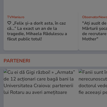
TVMania.ro
ObservatorNews
🤍 „Felix și-a dorit asta, în caz
"Aţi auzit 
că…” La exact un an de la
Mărturii şo
tragedie, Mihaela Rădulescu a
de recrutare
făcut public totul!
Mother"
PARTENERI