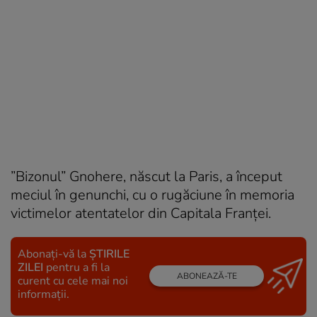
”Bizonul” Gnohere, născut la Paris, a început
meciul în genunchi, cu o rugăciune în memoria
victimelor atentatelor din Capitala Franței.
Abonați-vă la
ȘTIRILE
ZILEI
pentru a fi la
ABONEAZĂ-TE
curent cu cele mai noi
informații.