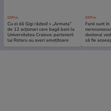
GSP.ro
GSP.ro
Cu ei dă Gigi război! » „Armata”
Fanii sunt în 
de 12 acționari care bagă bani la
nerecunoscut
Universitatea Craiova: partenerii
doctorul ved
lui Rotaru au averi amețitoare
să fie aceea