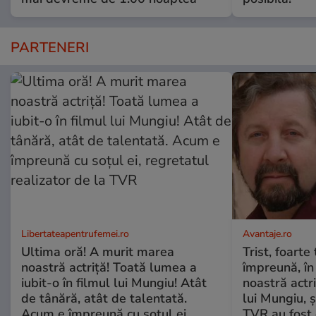
PARTENERI
Libertateapentrufemei.ro
Avantaje.ro
Ultima oră! A murit marea
Trist, foarte
noastră actriță! Toată lumea a
împreună, în
iubit-o în filmul lui Mungiu! Atât
noastră actri
de tânără, atât de talentată.
lui Mungiu, ș
Acum e împreună cu soțul ei,
TVR au fost 