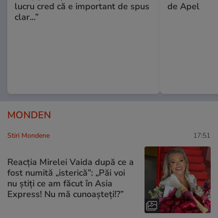
lucru cred că e important de spus
de Apel
clar...”
MONDEN
Stiri Mondene
17:51
Reacția Mirelei Vaida după ce a
fost numită „isterică”: „Păi voi
nu știți ce am făcut în Asia
Express! Nu mă cunoașteți!?”