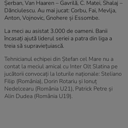
Șerban, Van
Haaren – Gavrilă, C. Matei, Shalaj –
Dănciulescu. Au mai jucat: Corbu, Fai, Mevlja,
Anton, Vojnovic, Gnohere și Essombe.
La meci au asistat 3.000 de oameni. Banii
încasați ajută liderul seriei a patra din liga a
treia să supraviețuiască.
Tehnicianul echipei din Ștefan cel Mare nu a
contat la meciul amical cu Inter Olt Slatina pe
jucătorii convocați la loturile naționale: Steliano
Filip (România), Dorin Rotariu și Ionuț
Nedelcearu (România U21), Patrick Petre și
Alin Dudea (România U19).