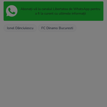
Abonați-vă la canalul Libertatea de WhatsApp pentru
a fi la curent cu ultimele informații
Ionel Dănciulescu
FC Dinamo Bucuresti