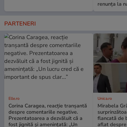
renunța la n
PARTENERI
Elle.ro
Unica.ro
Corina Caragea, reacție tranșantă
Mirabela Gră
despre comentariile negative.
surprinzătoar
Prezentatoarea a dezvăluit că a
flancată de 
fost jignită și amenințată: „Un
aflat despre