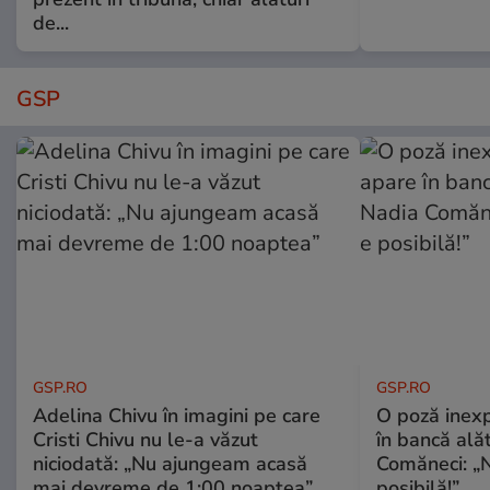
de...
GSP
GSP.RO
GSP.RO
Adelina Chivu în imagini pe care
O poză inexp
Cristi Chivu nu le-a văzut
în bancă ală
niciodată: „Nu ajungeam acasă
Comăneci: „N
mai devreme de 1:00 noaptea”
posibilă!”