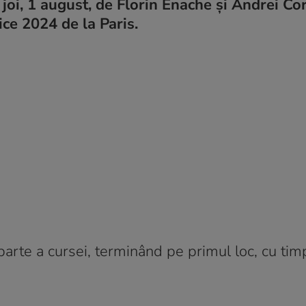
joi, 1 august, de Florin Enache și Andrei Co
ce 2024 de la Paris.
a parte a cursei, terminând pe primul loc, cu ti