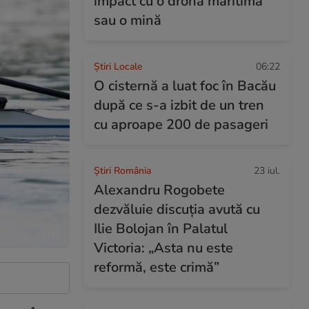
impact cu o dronă maritimă
sau o mină
Știri Locale
06:22
O cisternă a luat foc în Bacău
după ce s-a izbit de un tren
cu aproape 200 de pasageri
Știri România
23 iul.
Alexandru Rogobete
dezvăluie discuția avută cu
Ilie Bolojan în Palatul
Victoria: „Asta nu este
reformă, este crimă”