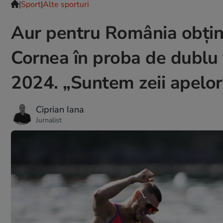
|
Sport
|
Alte sporturi
Aur pentru România obținu
Cornea în proba de dublu 
2024. „Suntem zeii apelor
Ciprian Iana
Jurnalist