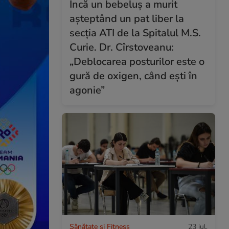
Încă un bebeluș a murit
așteptând un pat liber la
secția ATI de la Spitalul M.S.
Curie. Dr. Cîrstoveanu:
„Deblocarea posturilor este o
gură de oxigen, când ești în
agonie”
Sănătate și Fitness
23 iul.