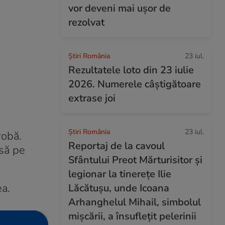
vor deveni mai ușor de
rezolvat
Știri România
23 iul.
Rezultatele loto din 23 iulie
2026. Numerele câștigătoare
extrase joi
Știri România
23 iul.
robă.
Reportaj de la cavoul
rsă pe
Sfântului Preot Mărturisitor și
legionar la tinerețe Ilie
ea.
Lăcătușu, unde Icoana
Arhanghelul Mihail, simbolul
mișcării, a însuflețit pelerinii