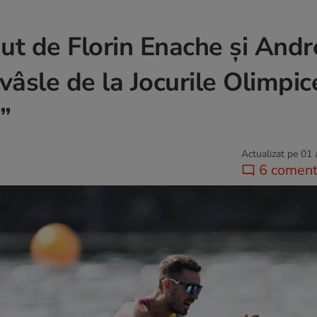
t de Florin Enache și Andr
vâsle de la Jocurile Olimpic
”
Actualizat pe 01
6 comenta