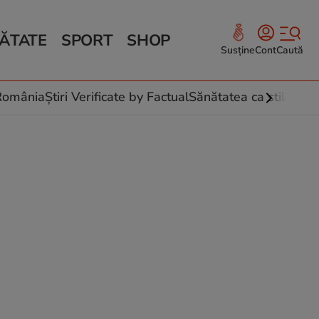
ĂTATE
SPORT
SHOP
Susține
Cont
Caută
Sănătate și Fitness
ce
 culinare
-România
Știri Verificate by Factual
Sănătatea ca stil de vi
 și legume
rea plantelor