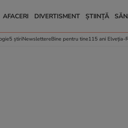
AFACERI
DIVERTISMENT
ȘTIINȚĂ
SĂN
Bani și Afaceri
Monden
Știri Știință
Știri 
Auto
Horoscop
Schimbări climati
Relații
Locuri de muncă
Muzică și Filme
Rețete
ogie
5 știri
Newslettere
Bine pentru tine
115 ani Elveția
Imobiliare.ro
Vacanțe și Cultură
Fructe
eJobs.ro
Îngriji