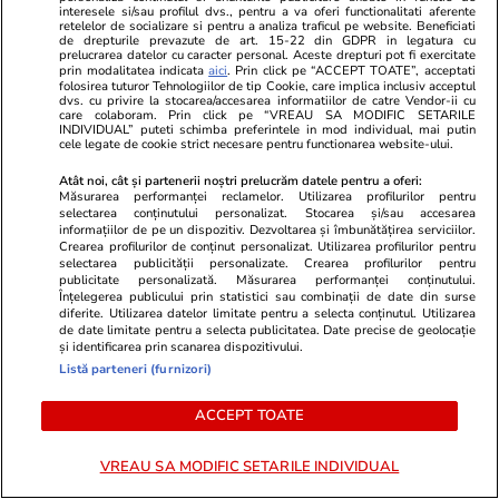
interesele si/sau profilul dvs., pentru a va oferi functionalitati aferente
retelelor de socializare si pentru a analiza traficul pe website. Beneficiati
de drepturile prevazute de art. 15-22 din GDPR in legatura cu
prelucrarea datelor cu caracter personal. Aceste drepturi pot fi exercitate
Citește mai multe
prin modalitatea indicata
aici
. Prin click pe “ACCEPT TOATE”, acceptati
folosirea tuturor Tehnologiilor de tip Cookie, care implica inclusiv acceptul
dvs. cu privire la stocarea/accesarea informatiilor de catre Vendor-ii cu
care colaboram. Prin click pe “VREAU SA MODIFIC SETARILE
INDIVIDUAL” puteti schimba preferintele in mod individual, mai putin
TRENDING
cele legate de cookie strict necesare pentru functionarea website-ului.
Atât noi, cât și partenerii noștri prelucrăm datele pentru a oferi:
Fotbal
22:48
Măsurarea performanței reclamelor. Utilizarea profilurilor pentru
selectarea conținutului personalizat. Stocarea și/sau accesarea
LIVE TEXT: Anglia – Argentina în semifinala de
informațiilor de pe un dispozitiv. Dezvoltarea și îmbunătățirea serviciilor.
la Campionatul Mondial de Fotbal 2026. Se
Crearea profilurilor de conținut personalizat. Utilizarea profilurilor pentru
selectarea publicității personalizate. Crearea profilurilor pentru
joacă tare la Atlanta
publicitate personalizată. Măsurarea performanței conținutului.
Înțelegerea publicului prin statistici sau combinații de date din surse
diferite. Utilizarea datelor limitate pentru a selecta conținutul. Utilizarea
de date limitate pentru a selecta publicitatea. Date precise de geolocație
și identificarea prin scanarea dispozitivului.
Știri Externe
14:27
Listă parteneri (furnizori)
Ce este OXY, proiectul de 300 de milioane de
euro din Bruxelles unde a murit un muncitor
ACCEPT TOATE
român: 120 de apartamente și 316 camere de
VREAU SA MODIFIC SETARILE INDIVIDUAL
hotel