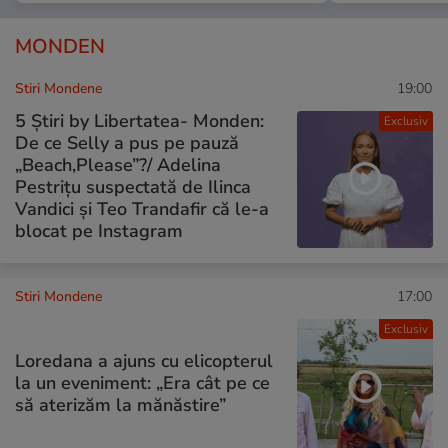
MONDEN
Stiri Mondene
19:00
5 Știri by Libertatea- Monden:
Exclusiv
De ce Selly a pus pe pauză
„Beach,Please”?/ Adelina
Pestrițu suspectată de Ilinca
Vandici și Teo Trandafir că le-a
blocat pe Instagram
Stiri Mondene
17:00
Exclusiv
Loredana a ajuns cu elicopterul
la un eveniment: „Era cât pe ce
să aterizăm la mănăstire”