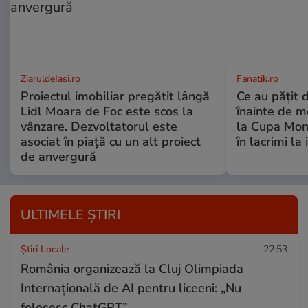
ZiaruldeIasi.ro
Fanatik.ro
Proiectul imobiliar pregătit lângă
Ce au pățit d
Lidl Moara de Foc este scos la
înainte de me
vânzare. Dezvoltatorul este
la Cupa Mond
asociat în piață cu un alt proiect
în lacrimi la
de anvergură
ULTIMELE ȘTIRI
Știri Locale
22:53
România organizează la Cluj Olimpiada
Internațională de AI pentru liceeni: „Nu
folosesc ChatGPT”