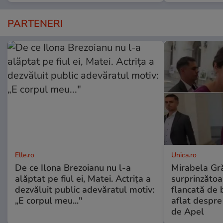
PARTENERI
Elle.ro
Unica.ro
De ce Ilona Brezoianu nu l-a
Mirabela Gră
alăptat pe fiul ei, Matei. Actrița a
surprinzătoar
dezvăluit public adevăratul motiv:
flancată de 
„E corpul meu..."
aflat despre
de Apel