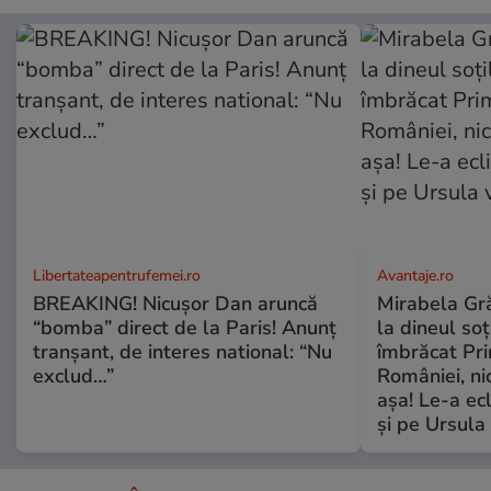
Libertateapentrufemei.ro
Avantaje.ro
BREAKING! Nicușor Dan aruncă
Mirabela Grăd
“bomba” direct de la Paris! Anunț
la dineul so
tranșant, de interes national: “Nu
îmbrăcat Pr
exclud…”
României, ni
așa! Le-a ec
și pe Ursula