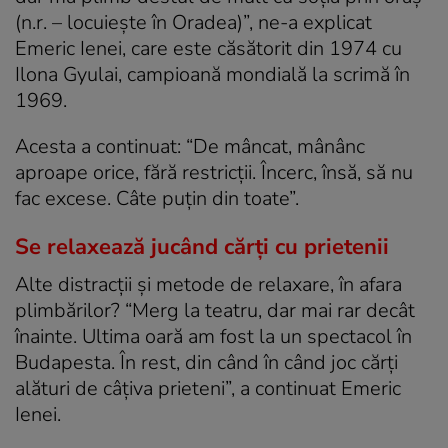
(n.r. – locuiește în Oradea)”, ne-a explicat
Emeric Ienei, care este căsătorit din 1974 cu
Ilona Gyulai, campioană mondială la scrimă în
1969.
Acesta a continuat: “De mâncat, mânânc
aproape orice, fără restricții. Încerc, însă, să nu
fac excese. Câte puțin din toate”.
Se relaxează jucând cărți cu prietenii
Alte distracții și metode de relaxare, în afara
plimbărilor? “Merg la teatru, dar mai rar decât
înainte. Ultima oară am fost la un spectacol în
Budapesta. În rest, din când în când joc cărți
alături de câțiva prieteni”, a continuat Emeric
Ienei.