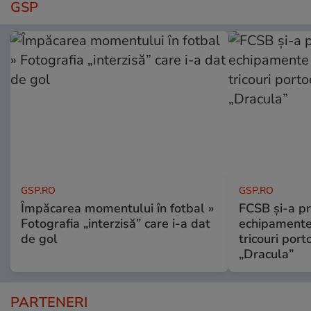
GSP
GSP.RO
GSP.RO
Împăcarea momentului în fotbal »
FCSB și-a pr
Fotografia „interzisă” care i-a dat
echipamente 
de gol
tricouri porto
„Dracula”
PARTENERI