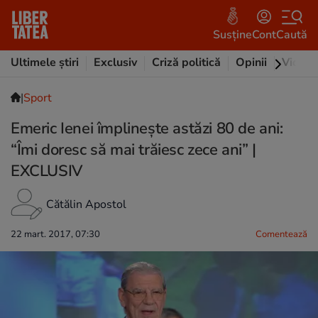
Susține
Cont
Caută
Ultimele știri
Exclusiv
Criză politică
Opinii
Video
|
Sport
Emeric Ienei împlinește astăzi 80 de ani:
“Îmi doresc să mai trăiesc zece ani” |
EXCLUSIV
Cătălin Apostol
22 mart. 2017, 07:30
Comentează