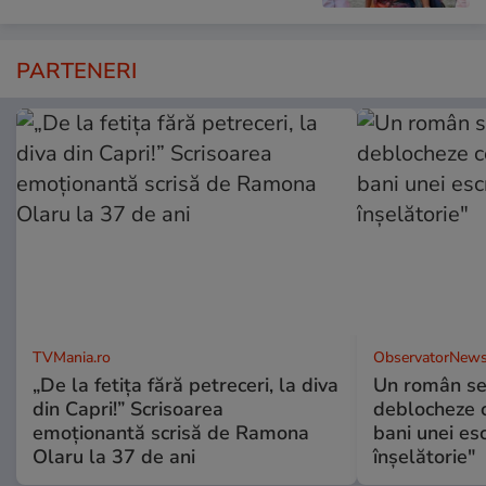
PARTENERI
TVMania.ro
ObservatorNews
„De la fetița fără petreceri, la diva
Un român se
din Capri!” Scrisoarea
deblocheze c
emoționantă scrisă de Ramona
bani unei esc
Olaru la 37 de ani
înşelătorie"