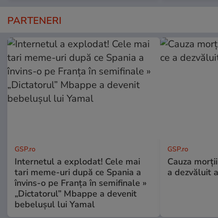
PARTENERI
GSP.ro
GSP.ro
Internetul a explodat! Cele mai
Cauza morții
tari meme-uri după ce Spania a
a dezvăluit 
învins-o pe Franța în semifinale »
„Dictatorul” Mbappe a devenit
bebelușul lui Yamal