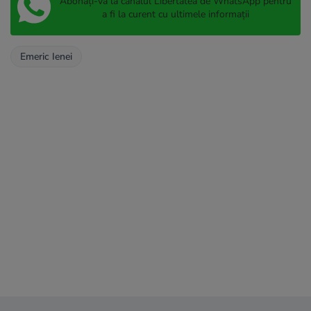
Abonați-vă la canalul Libertatea de WhatsApp pentru
a fi la curent cu ultimele informații
Emeric Ienei