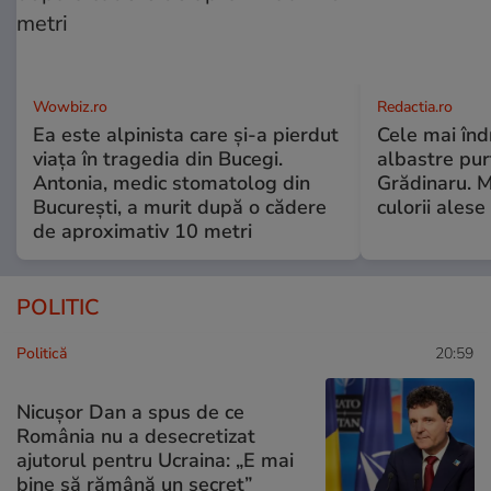
Wowbiz.ro
Redactia.ro
Ea este alpinista care și-a pierdut
Cele mai înd
viața în tragedia din Bucegi.
albastre pur
Antonia, medic stomatolog din
Grădinaru. M
București, a murit după o cădere
culorii ale
de aproximativ 10 metri
POLITIC
Politică
20:59
Nicușor Dan a spus de ce
România nu a desecretizat
ajutorul pentru Ucraina: „E mai
bine să rămână un secret”