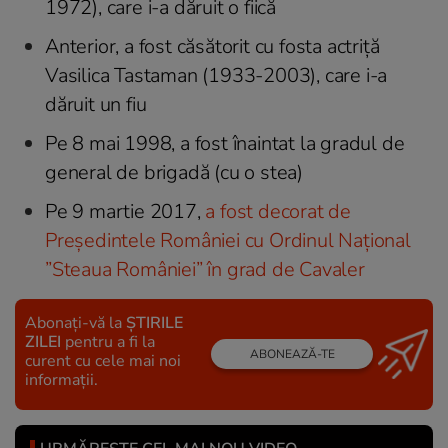
1972), care i-a dăruit o fiică
Anterior, a fost căsătorit cu fosta actriță
Vasilica Tastaman (1933-2003), care i-a
dăruit un fiu
Pe 8 mai 1998, a fost înaintat la gradul de
general de brigadă (cu o stea)
Pe 9 martie 2017,
a fost decorat de
Președintele României cu Ordinul Național
”Steaua României” în grad de Cavaler
Abonați-vă la
ȘTIRILE
ZILEI
pentru a fi la
ABONEAZĂ-TE
curent cu cele mai noi
informații.