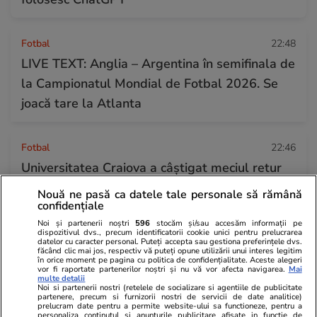
Fotbal
22:48
LIVE TEXT: Anglia – Argentina în semifinala de
la Campionatul Mondial de Fotbal 2026. Se
joacă tare la Atlanta
Fotbal
22:46
Universitatea Craiova a câștigat meciul retur
cu Vitebsk cu 1-0 și merge mai departe în
Nouă ne pasă ca datele tale personale să rămână
confidențiale
turul 2 preliminar din Liga Campionilor
Noi și partenerii noștri
596
stocăm și/sau accesăm informații pe
dispozitivul dvs., precum identificatorii cookie unici pentru prelucrarea
datelor cu caracter personal. Puteți accepta sau gestiona preferințele dvs.
Tehnologie
22:19
făcând clic mai jos, respectiv vă puteți opune utilizării unui interes legitim
în orice moment pe pagina cu politica de confidențialitate. Aceste alegeri
Doi roboți umanoizi au operat pentru prima
vor fi raportate partenerilor noștri și nu vă vor afecta navigarea.
Mai
multe detalii
Noi si partenerii nostri (retelele de socializare si agentiile de publicitate
dată un pacient viu, sub supravegherea
partenere, precum si furnizorii nostri de servicii de date analitice)
prelucram date pentru a permite website-ului sa functioneze, pentru a
chirurgilor
personaliza continutul si anunturile publicitare afisate in functie de