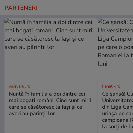
PARTENERI
Adevarul.ro
Fanatik.ro
Nuntă în familia a doi dintre cei
Ce şansă! Cu
mai bogați români. Cine sunt mirii
Universitatea
care se căsătoresc la Iași și ce
din Liga Cam
averi au părinții lor
uriașă pe ca
campioana R
la sorți de lu