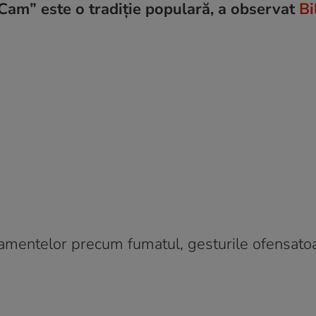
Cam” este o tradiție populară, a observat
Bi
rtamentelor precum fumatul, gesturile ofensatoa