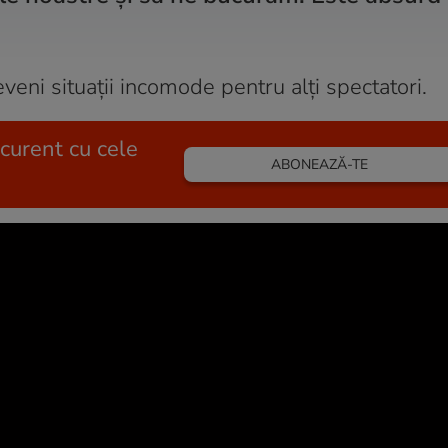
eveni situații incomode pentru alți spectatori.
 curent cu cele
ABONEAZĂ-TE