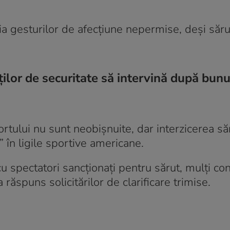
ia gesturilor de afecțiune nepermise, deși săru
lor de securitate să intervină după bunu
rtului nu sunt neobișnuite, dar interzicerea să
” în ligile sportive americane.
 spectatori sancționați pentru sărut, mulți co
a răspuns solicitărilor de clarificare trimise.