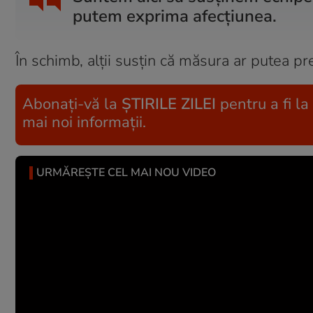
putem exprima afecțiunea.
În schimb, alții susțin că măsura ar putea pr
Abonați-vă la
ȘTIRILE ZILEI
pentru a fi la
mai noi informații.
URMĂREȘTE CEL MAI NOU VIDEO