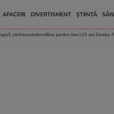
AFACERI
DIVERTISMENT
ȘTIINȚĂ
SĂN
Bani și Afaceri
Monden
Știri Știință
Știri 
Auto
Horoscop
Schimbări climati
Relații
Locuri de muncă
Muzică și Filme
Rețete
ogie
5 știri
Newslettere
Bine pentru tine
115 ani Elveția
Imobiliare.ro
Vacanțe și Cultură
Fructe
eJobs.ro
Îngriji