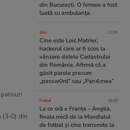
din București. O femeie a fost
luată cu ambulanța
Ştiri
12:00
Cine este Loic Matrier,
hackerul care ar fi scos la
vânzare datele Cadastrului
din România. Afirmă că a
găsit parole precum
„passw0rd” sau „Pan4:mea”
 panouri
Fotbal
15:30
La ce oră e Franța – Anglia,
 (3-0) din
finala mică de la Mondialul
de fotbal și cine transmite la