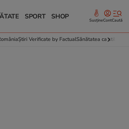
ĂTATE
SPORT
SHOP
Susține
Cont
Caută
Sănătate și Fitness
ce
 culinare
-România
Știri Verificate by Factual
Sănătatea ca stil de vi
 și legume
rea plantelor