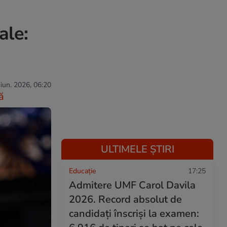
ale:
 iun. 2026, 06:20
ă
ULTIMELE ȘTIRI
Educație
17:25
Admitere UMF Carol Davila
2026. Record absolut de
candidați înscriși la examen: