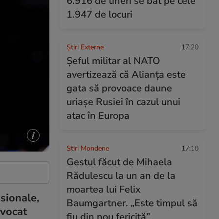
6.916 de tineri se bat pe cele
1.947 de locuri
Știri Externe
17:20
Șeful militar al NATO
avertizează că Alianța este
gata să provoace daune
uriașe Rusiei în cazul unui
atac în Europa
Stiri Mondene
17:10
Gestul făcut de Mihaela
Rădulescu la un an de la
moartea lui Felix
sionale,
Baumgartner. „Este timpul să
ovocat
fiu din nou fericită”