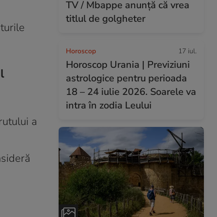
TV / Mbappe anunță că vrea
titlul de golgheter
turile
Horoscop
17 iul.
Horoscop Urania | Previziuni
l
astrologice pentru perioada
18 – 24 iulie 2026. Soarele va
intra în zodia Leului
rutului a
nsideră