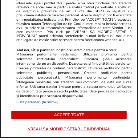
Analiză
interesele si/sau profilul dvs., pentru a va oferi functionalitati aferente
Augustin Zegrean, după ce
retelelor de socializare si pentru a analiza traficul pe website. Beneficiati
Justiția a decis suspendarea
de drepturile prevazute de art. 15-22 din GDPR in legatura cu
prelucrarea datelor cu caracter personal. Aceste drepturi pot fi exercitate
inițierii Legii salarizării
prin modalitatea indicata
aici
. Prin click pe “ACCEPT TOATE”, acceptati
folosirea tuturor Tehnologiilor de tip Cookie, care implica inclusiv acceptul
bugetarilor: „Nu-i treaba
dvs. cu privire la stocarea/accesarea informatiilor de catre Vendor-ii cu
Justiției să se amestece în
care colaboram. Prin click pe “VREAU SA MODIFIC SETARILE
INDIVIDUAL” puteti schimba preferintele in mod individual, mai putin
legiferare”
cele legate de cookie strict necesare pentru functionarea website-ului.
Atât noi, cât și partenerii noștri prelucrăm datele pentru a oferi:
Măsurarea performanței reclamelor. Utilizarea profilurilor pentru
PARTENERI
selectarea conținutului personalizat. Stocarea și/sau accesarea
informațiilor de pe un dispozitiv. Dezvoltarea și îmbunătățirea serviciilor.
Crearea profilurilor de conținut personalizat. Utilizarea profilurilor pentru
selectarea publicității personalizate. Crearea profilurilor pentru
publicitate personalizată. Măsurarea performanței conținutului.
Înțelegerea publicului prin statistici sau combinații de date din surse
diferite. Utilizarea datelor limitate pentru a selecta conținutul. Utilizarea
de date limitate pentru a selecta publicitatea. Date precise de geolocație
și identificarea prin scanarea dispozitivului.
Listă parteneri (furnizori)
ACCEPT TOATE
VREAU SA MODIFIC SETARILE INDIVIDUAL