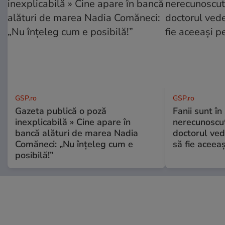
GSP.ro
GSP.ro
Gazeta publică o poză
Fanii sunt în 
inexplicabilă » Cine apare în
nerecunoscut
bancă alături de marea Nadia
doctorul ved
Comăneci: „Nu înțeleg cum e
să fie aceea
posibilă!”