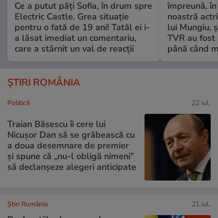
Ce a putut păți Sofia, în drum spre
împreună, în
Electric Castle. Grea situație
noastră actri
pentru o fată de 19 ani! Tatăl ei i-
lui Mungiu, ș
a lăsat imediat un comentariu,
TVR au fost 
care a stârnit un val de reacții
până când mo
ȘTIRI ROMÂNIA
Politică
22 iul.
Traian Băsescu îi cere lui
Nicușor Dan să se grăbească cu
a doua desemnare de premier
și spune că „nu-l obligă nimeni”
să declanșeze alegeri anticipate
Știri România
21 iul.