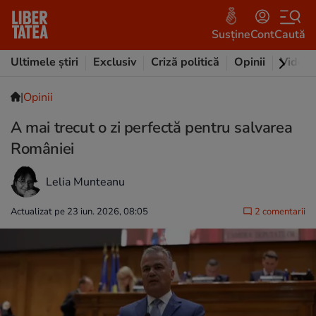
Susține
Cont
Caută
Ultimele știri
Exclusiv
Criză politică
Opinii
Video
|
Opinii
A mai trecut o zi perfectă pentru salvarea
României
Lelia Munteanu
Actualizat pe 23 iun. 2026, 08:05
2 comentarii