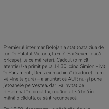
Premierul interimar Bolojan a stat toată ziua de
luni în Palatul Victoria, la 6-7 (Six Seven, dacă
pricepeți la ce mă refer). Cadoul (o mică
atenție) l-a primit pe la 14.30, când Simion – ivit
în Parlament „Deus ex machina” (traduceți cum
vă vine la gură) – a anunțat că AUR nu-și pune
jetoanele pe Veștea, dar l-a invitat pe
desemnat în biroul lui, rugându-l să țină în
mână o căciulă, ca să îl recunoască.