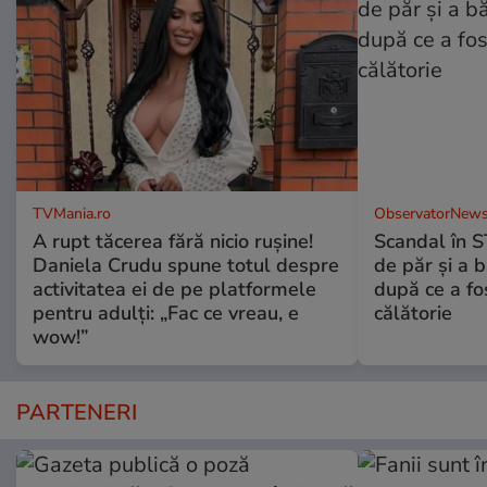
TVMania.ro
ObservatorNews
A rupt tăcerea fără nicio rușine!
Scandal în S
Daniela Crudu spune totul despre
de păr şi a 
activitatea ei de pe platformele
după ce a fos
pentru adulți: „Fac ce vreau, e
călătorie
wow!”
PARTENERI