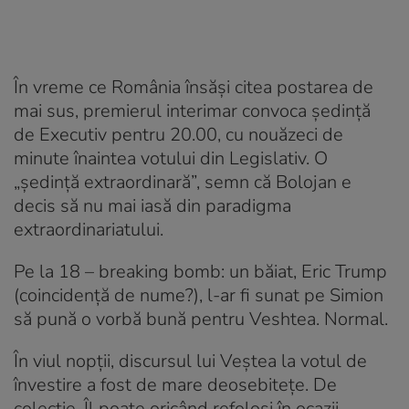
În vreme ce România însăși citea postarea de
mai sus, premierul interimar convoca ședință
de Executiv pentru 20.00, cu nouăzeci de
minute înaintea votului din Legislativ. O
„ședință extraordinară”, semn că Bolojan e
decis să nu mai iasă din paradigma
extraordinariatului.
Pe la 18 – breaking bomb: un băiat, Eric Trump
(coincidență de nume?), l-ar fi sunat pe Simion
să pună o vorbă bună pentru Veshtea. Normal.
În viul nopții, discursul lui Veștea la votul de
învestire a fost de mare deosebitețe. De
colecție. Îl poate oricând refolosi în ocazii