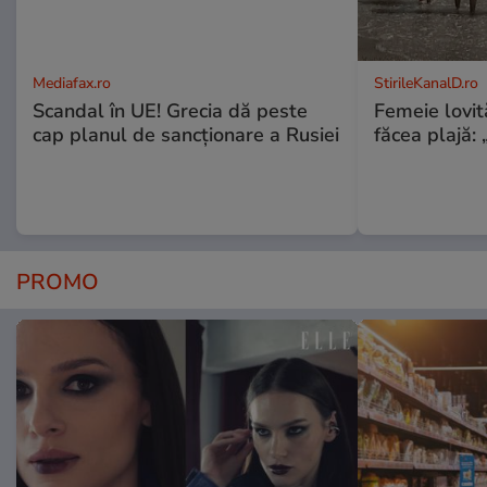
Mediafax.ro
StirileKanalD.ro
Scandal în UE! Grecia dă peste
Femeie lovit
cap planul de sancționare a Rusiei
făcea plajă: „
PROMO