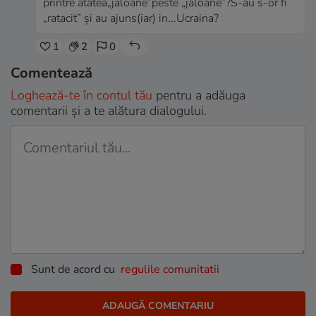
printre atâtea„jaloane”peste „jaloane”?S-au s-or fi
„ratacit” și au ajuns(iar) in...Ucraina?
1
2
0
Comentează
Loghează-te în contul tău
pentru a adăuga
comentarii și a te alătura dialogului.
Sunt de acord cu
regulile comunitatii