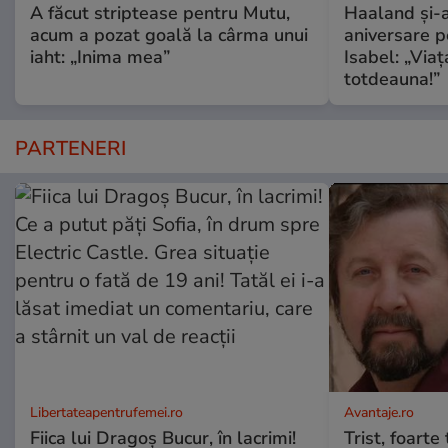
A făcut striptease pentru Mutu,
Haaland și-a
acum a pozat goală la cârma unui
aniversare pe
iaht: „Inima mea”
Isabel: „Via
totdeauna!”
PARTENERI
Libertateapentrufemei.ro
Avantaje.ro
Fiica lui Dragoș Bucur, în lacrimi!
Trist, foarte