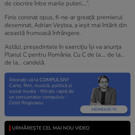
de ciocnire între marile puteri….”.
Finis coronat opus, fi-ne-ar greață: premierul
desemnat, Adrian Veștea, a ieșit mai întărit din
această frumoasă înfrângere.
Astăzi, președintele în exercițiu își va anunța
Planul C pentru România. Cu C de la…. de la…
de la… candelă.
Abonați-vă la
COMPULSIV!
Carte, film, muzică, politică și
social media - filtrate rapid de
un consumator compulsiv -
Costi Rogozanu.
ABONEAZĂ-TE
URMĂREȘTE CEL MAI NOU VIDEO