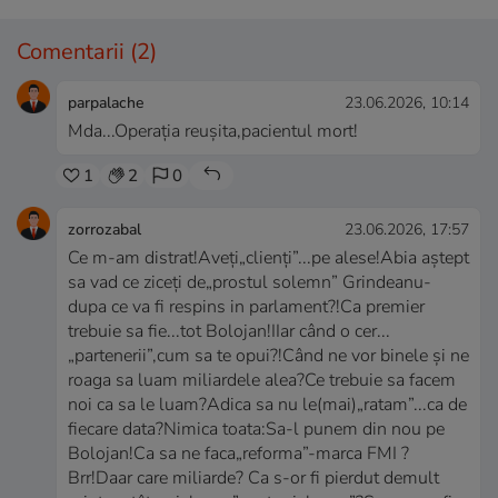
Comentarii
(2)
parpalache
23.06.2026, 10:14
Mda...Operația reușita,pacientul mort!
1
2
0
zorrozabal
23.06.2026, 17:57
Ce m-am distrat!Aveți„clienți”...pe alese!Abia aștept
sa vad ce ziceți de„prostul solemn” Grindeanu-
dupa ce va fi respins in parlament?!Ca premier
trebuie sa fie...tot Bolojan!IIar când o cer...
„partenerii”,cum sa te opui?!Când ne vor binele și ne
roaga sa luam miliardele alea?Ce trebuie sa facem
noi ca sa le luam?Adica sa nu le(mai)„ratam”...ca de
fiecare data?Nimica toata:Sa-l punem din nou pe
Bolojan!Ca sa ne faca„reforma”-marca FMI ?
Brr!Daar care miliarde? Ca s-or fi pierdut demult