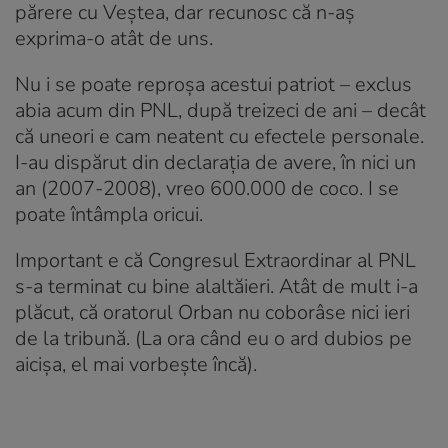
părere cu Veștea, dar recunosc că n-aș
exprima-o atât de uns.
Nu i se poate reproșa acestui patriot – exclus
abia acum din PNL, după treizeci de ani – decât
că uneori e cam neatent cu efectele personale.
I-au dispărut din declarația de avere, în nici un
an (2007-2008), vreo 600.000 de coco. I se
poate întâmpla oricui.
Important e că Congresul Extraordinar al PNL
s-a terminat cu bine alaltăieri. Atât de mult i-a
plăcut, că oratorul Orban nu coborâse nici ieri
de la tribună. (La ora când eu o ard dubios pe
aicișa, el mai vorbește încă).