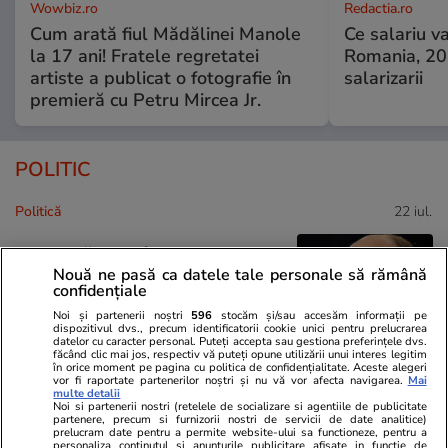
Wowbiz.ro
Redactia.ro
Cum arată fiul Mădălinei Manole
Ce salariu va
la 17 ani! Fratele regretatei
Romania, 20
artiste a publicat o fotografie în
salarizarii
premieră cu Petru Mircea Jr.
POLITIC
Politică
22 iul.
Traian Băsescu îi cere lui
Nouă ne pasă ca datele tale personale să rămână
Nicușor Dan să se grăbească cu
confidențiale
a doua desemnare de premier
Noi și partenerii noștri
596
stocăm și/sau accesăm informații pe
și spune că „nu-l obligă nimeni”
dispozitivul dvs., precum identificatorii cookie unici pentru prelucrarea
să declanșeze alegeri anticipate
datelor cu caracter personal. Puteți accepta sau gestiona preferințele dvs.
făcând clic mai jos, respectiv vă puteți opune utilizării unui interes legitim
în orice moment pe pagina cu politica de confidențialitate. Aceste alegeri
vor fi raportate partenerilor noștri și nu vă vor afecta navigarea.
Mai
multe detalii
Noi si partenerii nostri (retelele de socializare si agentiile de publicitate
Politică
22 iul.
partenere, precum si furnizorii nostri de servicii de date analitice)
prelucram date pentru a permite website-ului sa functioneze, pentru a
Fostul președinte al CCR,
personaliza continutul si anunturile publicitare afisate in functie de