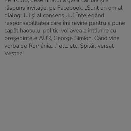
Pe 16.50, desemnatul a găsit căciula și a
răspuns invitației pe Facebook: „Sunt un om al
dialogului și al consensului. Înțelegând
responsabilitatea care îmi revine pentru a pune
capăt haosului politic, voi avea o întâlnire cu
președintele AUR, George Simion. Când vine
vorba de România….” etc. etc. Șpilăr, versat
Veștea!