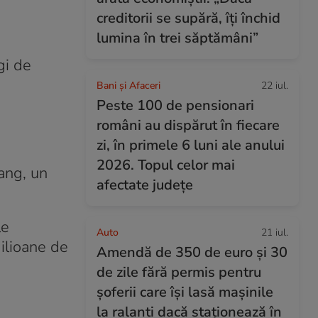
creditorii se supără, îți închid
lumina în trei săptămâni”
gi de
Bani și Afaceri
22 iul.
Peste 100 de pensionari
români au dispărut în fiecare
zi, în primele 6 luni ale anului
2026. Topul celor mai
jang, un
afectate județe
le
Auto
21 iul.
milioane de
Amendă de 350 de euro și 30
de zile fără permis pentru
șoferii care își lasă mașinile
la ralanti dacă staționează în