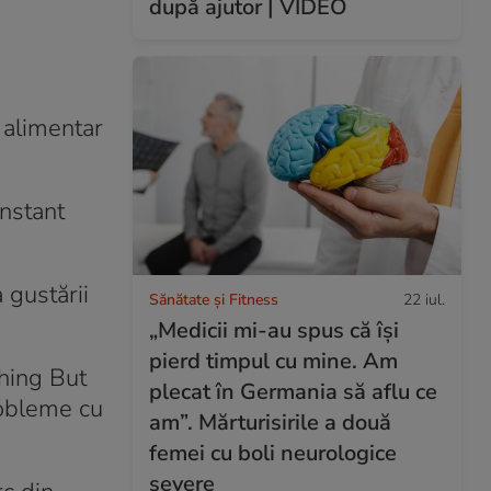
după ajutor | VIDEO
 alimentar
instant
 gustării
Sănătate și Fitness
22 iul.
„Medicii mi-au spus că își
pierd timpul cu mine. Am
thing But
plecat în Germania să aflu ce
robleme cu
am”. Mărturisirile a două
femei cu boli neurologice
severe