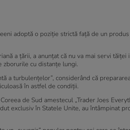
reeni adoptă o poziție strictă față de un produs
nă a țării, a anunțat că nu va mai servi tăiței 
zborurile cu distanțe lungi.
tă a turbulențelor”, considerând că prepararea
culoasă în astfel de condiții.
 în Coreea de Sud amestecul „Trader Joes Every
ut exclusiv în Statele Unite, au întâmpinat p