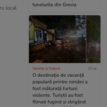
tunelurile din Grecia
ru local
Vacanțe și Cultură
22 iul.
O destinație de vacanță
populară printre români a
fost măturată furtuni
violente. Turiștii au fost
filmați fugind și strigând