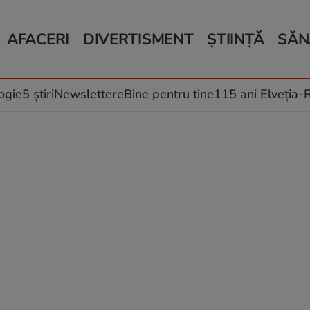
AFACERI
DIVERTISMENT
ȘTIINȚĂ
SĂN
Bani și Afaceri
Monden
Știri Știință
Știri 
Auto
Horoscop
Schimbări climati
Relații
Locuri de muncă
Muzică și Filme
Rețete
ogie
5 știri
Newslettere
Bine pentru tine
115 ani Elveția
Imobiliare.ro
Vacanțe și Cultură
Fructe
eJobs.ro
Îngriji