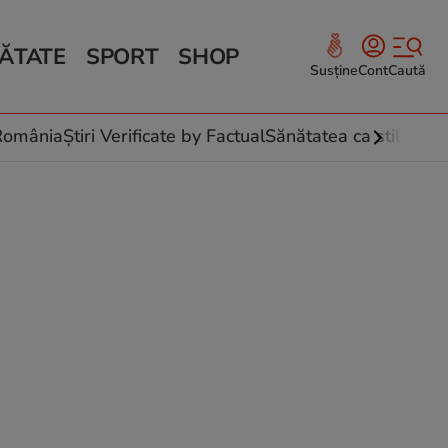
ĂTATE
SPORT
SHOP
Susține
Cont
Caută
Sănătate și Fitness
ce
 culinare
-România
Știri Verificate by Factual
Sănătatea ca stil de vi
 și legume
rea plantelor