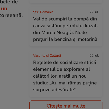
ticle de
 un
Știri România
22 iul.
coreeană,
Val de scumpiri la pompă din
cauza sistării petrolului kazah
din Marea Neagră. Noile
prețuri la benzină și motorină
Vacanțe și Cultură
22 iul.
Rețelele de socializare strică
elementul de explorare al
călătoriilor, arată un nou
studiu: „Au mai rămas puține
surprize adevărate”
Citește mai multe