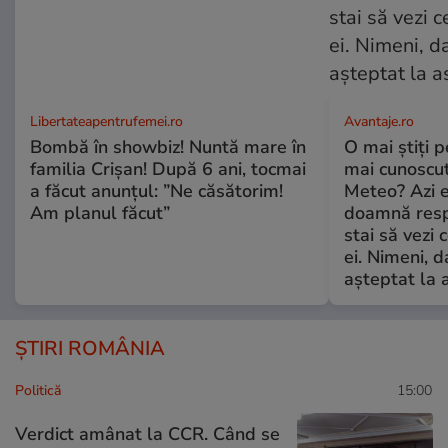
Libertateapentrufemei.ro
Avantaje.ro
Bombă în showbiz! Nuntă mare în
O mai știți 
familia Crișan! După 6 ani, tocmai
mai cunoscu
a făcut anunțul: ”Ne căsătorim!
Meteo? Azi e
Am planul făcut”
doamnă respe
stai să vezi 
ei. Nimeni, d
așteptat la 
ȘTIRI ROMÂNIA
Politică
15:00
Verdict amânat la CCR. Când se