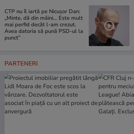
CTP nu îl iartă pe Nicușor Dan:
„Minte, dă din mâini… Este mult
mai perfid decât l-am crezut.
Avea datoria să pună PSD-ul la
punct”
PARTENERI