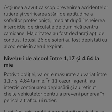
Acțiunea a avut ca scop prevenirea accidentelor
rutiere și verificarea stării de aptitudine a
șoferilor profesioniști, imediat după încheierea
interdicției de circulație de duminică pentru
camioane. Majoritatea au fost declarați apți de
condus. Totuși, 26 de șoferi au fost depistați cu
alcoolemie în aerul expirat.
Niveluri de alcool între 1,17 și 4,64 la
mie
Potrivit poliției, valorile măsurate au variat între
1,17 și 4,64 la mie. În 11 cazuri, agenții au
interzis continuarea deplasării și au reținut
cheile vehiculelor pentru a preveni punerea în
pericol a traficului rutier.
Luni, 15 iunie, mulți dintre șoferii verificați s-au