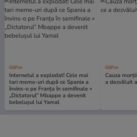
GSP.ro
GSP.ro
Internetul a explodat! Cele mai
Cauza morții
tari meme-uri după ce Spania a
a dezvăluit 
învins-o pe Franța în semifinale »
„Dictatorul” Mbappe a devenit
bebelușul lui Yamal