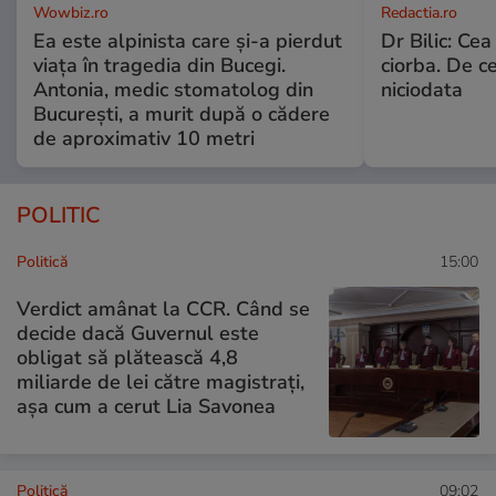
Wowbiz.ro
Redactia.ro
Ea este alpinista care și-a pierdut
Dr Bilic: Ce
viața în tragedia din Bucegi.
ciorba. De ce
Antonia, medic stomatolog din
niciodata
București, a murit după o cădere
de aproximativ 10 metri
POLITIC
Politică
15:00
Verdict amânat la CCR. Când se
decide dacă Guvernul este
obligat să plătească 4,8
miliarde de lei către magistrați,
așa cum a cerut Lia Savonea
Politică
09:02