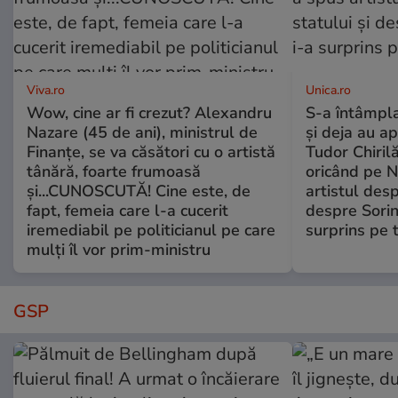
Viva.ro
Unica.ro
Wow, cine ar fi crezut? Alexandru
S-a întâmpl
Nazare (45 de ani), ministrul de
și deja au ap
Finanțe, se va căsători cu o artistă
Tudor Chiril
tânără, foarte frumoasă
oricând pe N
și...CUNOSCUTĂ! Cine este, de
artistul desp
fapt, femeia care l-a cucerit
despre Sorin
iremediabil pe politicianul pe care
surprins pe 
mulți îl vor prim-ministru
GSP