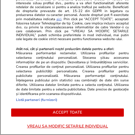
Știri Externe
15 iul.
interesele si/sau profilul dvs., pentru a va oferi functionalitati aferente
retelelor de socializare si pentru a analiza traficul pe website. Beneficiati
Ce este OXY, proiectul de 300 de milioane de
de drepturile prevazute de art. 15-22 din GDPR in legatura cu
prelucrarea datelor cu caracter personal. Aceste drepturi pot fi exercitate
prin modalitatea indicata
aici
. Prin click pe “ACCEPT TOATE”, acceptati
euro din Bruxelles unde a murit un muncitor
folosirea tuturor Tehnologiilor de tip Cookie, care implica inclusiv acceptul
dvs. cu privire la stocarea/accesarea informatiilor de catre Vendor-ii cu
român: 120 de apartamente și 316 camere de
care colaboram. Prin click pe “VREAU SA MODIFIC SETARILE
INDIVIDUAL” puteti schimba preferintele in mod individual, mai putin
hotel
cele legate de cookie strict necesare pentru functionarea website-ului.
Atât noi, cât și partenerii noștri prelucrăm datele pentru a oferi:
Măsurarea performanței reclamelor. Utilizarea profilurilor pentru
Știri România
07:00
selectarea conținutului personalizat. Stocarea și/sau accesarea
informațiilor de pe un dispozitiv. Dezvoltarea și îmbunătățirea serviciilor.
Tragerile loto din 16 iulie 2026. Report de
Crearea profilurilor de conținut personalizat. Utilizarea profilurilor pentru
selectarea publicității personalizate. Crearea profilurilor pentru
peste 7,93 milioane de euro la Loto 6 din 49,
publicitate personalizată. Măsurarea performanței conținutului.
Înțelegerea publicului prin statistici sau combinații de date din surse
categoria I
diferite. Utilizarea datelor limitate pentru a selecta conținutul. Utilizarea
de date limitate pentru a selecta publicitatea. Date precise de geolocație
și identificarea prin scanarea dispozitivului.
Listă parteneri (furnizori)
ACCEPT TOATE
VREAU SA MODIFIC SETARILE INDIVIDUAL