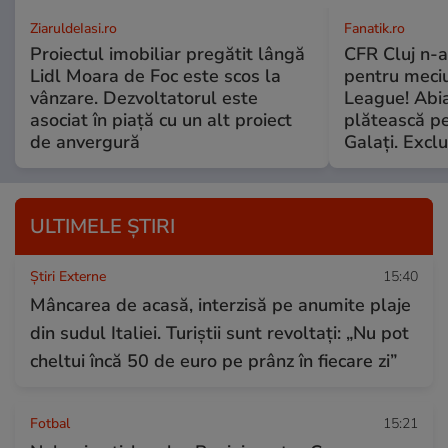
ZiaruldeIasi.ro
Fanatik.ro
Proiectul imobiliar pregătit lângă
CFR Cluj n-a
Lidl Moara de Foc este scos la
pentru meciu
vânzare. Dezvoltatorul este
League! Abia
asociat în piață cu un alt proiect
plătească pe
de anvergură
Galaţi. Exclu
ULTIMELE ȘTIRI
Știri Externe
15:40
Mâncarea de acasă, interzisă pe anumite plaje
din sudul Italiei. Turiștii sunt revoltați: „Nu pot
cheltui încă 50 de euro pe prânz în fiecare zi”
Fotbal
15:21