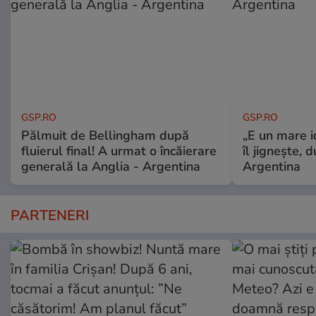
GSP.RO
GSP.RO
Pălmuit de Bellingham după
„E un mare i
fluierul final! A urmat o încăierare
îl jignește, 
generală la Anglia - Argentina
Argentina
PARTENERI