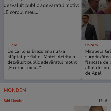
Elle.ro
Unica.ro
De ce Ilona Brezoianu nu l-a
Mirabela Gră
alăptat pe fiul ei, Matei. Actrița a
surprinzătoar
dezvăluit public adevăratul motiv:
flancată de 
„E corpul meu..."
aflat despre
de Apel
MONDEN
Stiri Mondene
15:16