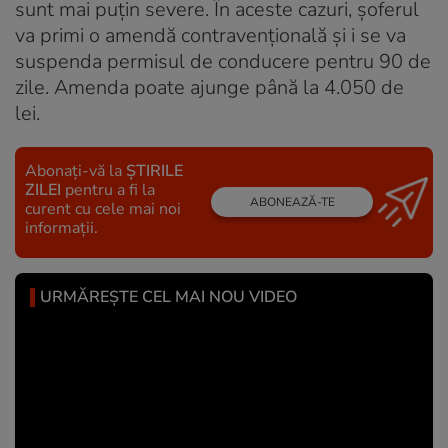
sunt mai puțin severe. În aceste cazuri, șoferul
va primi o amendă contravențională și i se va
suspenda permisul de conducere pentru 90 de
zile. Amenda poate ajunge până la 4.050 de
lei.
Abonați-vă la
ȘTIRILE
ZILEI
pentru a fi la
ABONEAZĂ-TE
curent cu cele mai noi
informații.
URMĂREȘTE CEL MAI NOU VIDEO