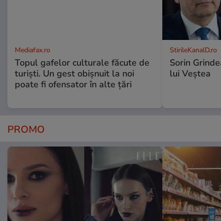
Mediafax.ro
StirileKanalD.ro
Topul gafelor culturale făcute de
Sorin Grinde
turiști. Un gest obișnuit la noi
lui Veștea
poate fi ofensator în alte țări
PROMO