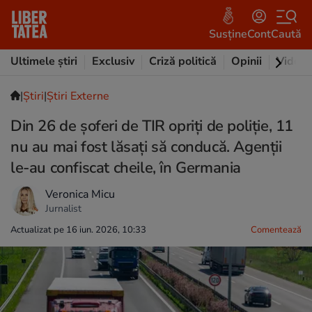
Susține
Cont
Caută
Ultimele știri
Exclusiv
Criză politică
Opinii
Video
|
Ştiri
|
Știri Externe
Din 26 de șoferi de TIR opriți de poliție, 11
nu au mai fost lăsați să conducă. Agenții
le-au confiscat cheile, în Germania
Veronica Micu
Jurnalist
Actualizat pe 16 iun. 2026, 10:33
Comentează