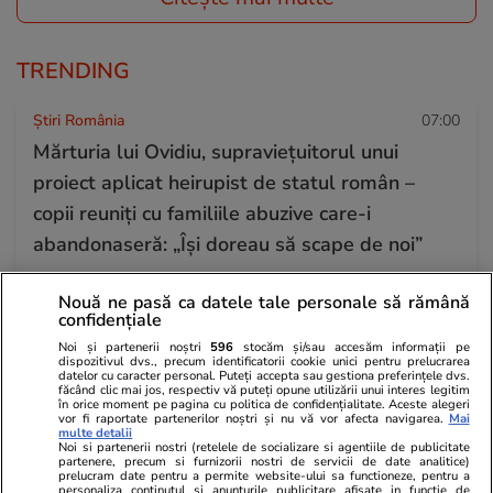
TRENDING
Știri România
07:00
Mărturia lui Ovidiu, supraviețuitorul unui
proiect aplicat heirupist de statul român –
copii reuniți cu familiile abuzive care-i
abandonaseră: „Își doreau să scape de noi”
Nouă ne pasă ca datele tale personale să rămână
Bani și Afaceri
15 iul.
confidențiale
Economiștii estimează că România își va
Noi și partenerii noștri
596
stocăm și/sau accesăm informații pe
dispozitivul dvs., precum identificatorii cookie unici pentru prelucrarea
menține ratingul de țară, dar statul va fi în
datelor cu caracter personal. Puteți accepta sau gestiona preferințele dvs.
făcând clic mai jos, respectiv vă puteți opune utilizării unui interes legitim
continuare tot fără bani. „Am taxat săracii ca
în orice moment pe pagina cu politica de confidențialitate. Aceste alegeri
vor fi raportate partenerilor noștri și nu vă vor afecta navigarea.
Mai
să menținem o nomenclatură”
multe detalii
Noi si partenerii nostri (retelele de socializare si agentiile de publicitate
partenere, precum si furnizorii nostri de servicii de date analitice)
prelucram date pentru a permite website-ului sa functioneze, pentru a
personaliza continutul si anunturile publicitare afisate in functie de