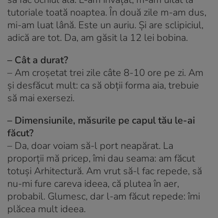
tutoriale toată noaptea. În două zile m-am dus,
mi-am luat lână. Este un auriu. Și are sclipiciul,
adică are tot. Da, am găsit la 12 lei bobina.
– Cât a durat?
–
Am croșetat trei zile câte 8-10 ore pe zi. Am
și desfăcut mult: ca să obții forma aia, trebuie
să mai exersezi.
– Dimensiunile, măsurile pe capul tău le-ai
făcut?
–
Da, doar voiam să-l port neapărat. La
proporții mă pricep, îmi dau seama: am făcut
totuși Arhitectură. Am vrut să-l fac repede, să
nu-mi fure careva ideea, că plutea în aer,
probabil. Glumesc, dar l-am făcut repede: îmi
plăcea mult ideea.