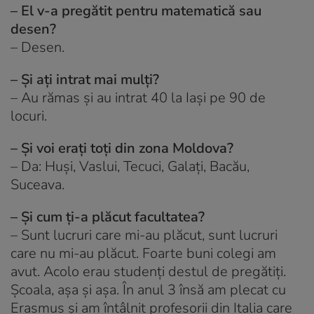
– El v-a pregătit pentru matematică sau
desen?
–
Desen.
– Și ați intrat mai mulți?
–
Au rămas și au intrat 40 la Iași pe 90 de
locuri.
– Și voi erați toți din zona Moldova?
– Da: Huși, Vaslui, Tecuci, Galați, Bacău,
Suceava.
– Și cum ți-a plăcut facultatea?
–
Sunt lucruri care mi-au plăcut, sunt lucruri
care nu mi-au plăcut. Foarte buni colegi am
avut. Acolo erau studenți destul de pregătiți.
Școala, așa și așa. În anul 3 însă am plecat cu
Erasmus și am întâlnit profesorii din Italia care