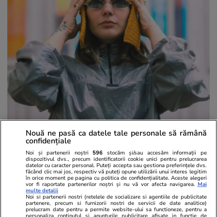
Nouă ne pasă ca datele tale personale să rămână
confidențiale
Noi și partenerii noștri
596
stocăm și/sau accesăm informații pe
dispozitivul dvs., precum identificatorii cookie unici pentru prelucrarea
datelor cu caracter personal. Puteți accepta sau gestiona preferințele dvs.
făcând clic mai jos, respectiv vă puteți opune utilizării unui interes legitim
în orice moment pe pagina cu politica de confidențialitate. Aceste alegeri
vor fi raportate partenerilor noștri și nu vă vor afecta navigarea.
Mai
multe detalii
Noi si partenerii nostri (retelele de socializare si agentiile de publicitate
Alexandra și coiful
partenere, precum si furnizorii nostri de servicii de date analitice)
prelucram date pentru a permite website-ului sa functioneze, pentru a
personaliza continutul si anunturile publicitare afisate in functie de