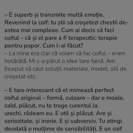
– E superb și transmite multă emoție.
Revenind la coif: tu știi să croșetezi chestii de-
astea mai complexe. Cum ai decis să faci
coiful – că și el pare a fi terapeutic: terapie
pentru popor. Cum l-ai făcut?
–
La mine era clar că voiam să fac coiful – eram
hotărâtă. Mi s-a părut o idee tare faină. Am
început să caut soluții: materiale, model, stil de
croșetat etc.
– E tare interesant că el mimează perfect
coiful original – formă, culoare – dar e moale,
cald, plăcut, nu te trage curentul la
urechi, râdeam eu. E util și plăcut. Are și
seriozitate, și ironie. E și subversiv. Tu atingi
deodată o mulțime de sensibilități. E un coif