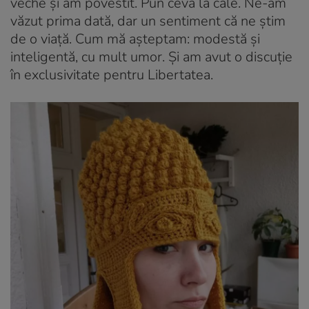
veche
și am povestit. Pun ceva la cale. Ne-am
văzut prima dată, dar un sentiment că ne știm
de o viață. Cum mă așteptam: modestă și
inteligentă, cu mult umor. Și am avut o discuție
în exclusivitate pentru Libertatea.