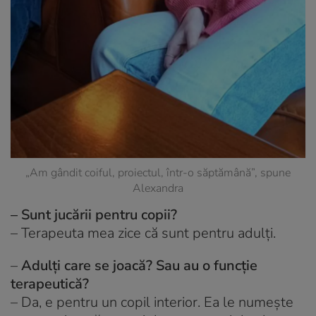
„Am gândit coiful, proiectul, într-o săptămână”, spune
Alexandra
– Sunt jucării pentru copii?
–
Terapeuta mea zice că sunt pentru adulți.
–
Adulți care se joacă? Sau au o funcție
terapeutică?
–
Da, e pentru un copil interior. Ea le numește