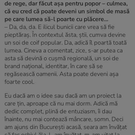
de rege, dar făcut așa pentru popor – culmea,
că eu cred că poate deveni un simbol de masă
pe care lumea să-l poarte cu plăcere…
–
Da, da, da. E ilicul bunicii care vrea să fie
pieptăraș. În contextul ăsta, știi, cumva devine
un soi de coif popular. Da, adică îl poartă toată
lumea. Cineva a comentat, zice, s-ar putea ca
asta să devină o cușmă regională, un soi de
brand național, identitar, în care să se
regăsească oamenii. Asta poate deveni așa
foarte cool.
Eu dacă am o idee sau dacă am un proiect la
care țin, aproape că nu mai dorm. Adică mă
dedic complet, plină de entuziasm, îi dau
înainte, nu mai contează mâncare, somn. Deci
am ajuns din București acasă, seara am învățat
să fac ochiul ăla. L-am învățat, m-am uitat la