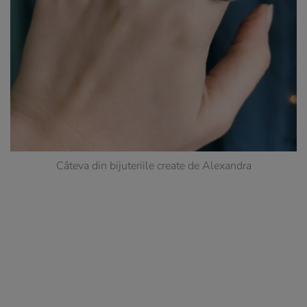
Câteva din bijuteriile create de Alexandra