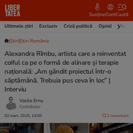
Susține
Cont
Caută
Ultimele știri
Exclusiv
Criză politică
Opinii
Video
|
Ştiri
|
Știri România
Alexandra Rîmbu, artista care a reinventat
coiful ca pe o formă de alinare și terapie
națională: „Am gândit proiectul într-o
săptămână. Trebuia pus ceva în loc” |
Interviu
Vasile Ernu
Contributor
02 mart. 2025, 14:00
2 comentarii