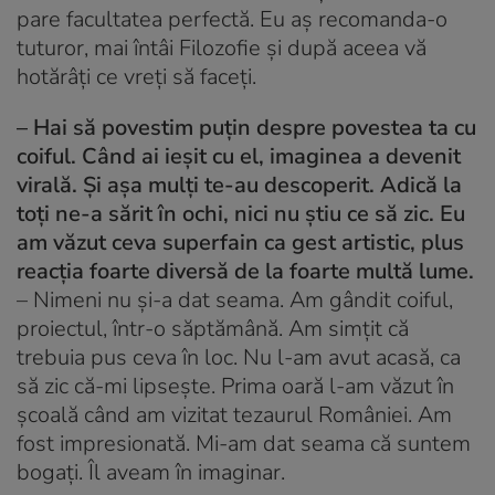
pare facultatea perfectă. Eu aș recomanda-o
tuturor, mai întâi Filozofie și după aceea vă
hotărâți ce vreți să faceți.
– Hai să povestim puțin despre povestea ta cu
coiful. Când ai ieșit cu el, imaginea a devenit
virală. Și așa mulți te-au descoperit. Adică la
toți ne-a sărit în ochi, nici nu știu ce să zic. Eu
am văzut ceva superfain ca gest artistic, plus
reacția foarte diversă de la foarte multă lume.
– Nimeni nu și-a dat seama. Am gândit coiful,
proiectul, într-o săptămână. Am simțit că
trebuia pus ceva în loc. Nu l-am avut acasă, ca
să zic că-mi lipsește. Prima oară l-am văzut în
școală când am vizitat tezaurul României. Am
fost impresionată. Mi-am dat seama că suntem
bogați. Îl aveam în imaginar.