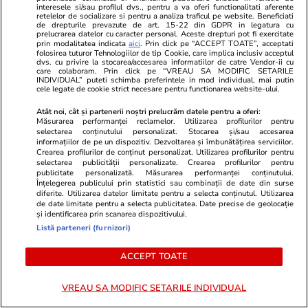
– Da, fac parte din proces. Și pur și simplu l-ai
interesele si/sau profilul dvs., pentru a va oferi functionalitati aferente
retelelor de socializare si pentru a analiza traficul pe website. Beneficiati
făcut, te-ai filmat, te-ai pus pe rețele și te-au
de drepturile prevazute de art. 15-22 din GDPR in legatura cu
prelucrarea datelor cu caracter personal. Aceste drepturi pot fi exercitate
văzut prietenii…
prin modalitatea indicata
aici
. Prin click pe “ACCEPT TOATE”, acceptati
folosirea tuturor Tehnologiilor de tip Cookie, care implica inclusiv acceptul
–
Da, eu am făcut și un teasing cumva înainte.
dvs. cu privire la stocarea/accesarea informatiilor de catre Vendor-ii cu
care colaboram. Prin click pe “VREAU SA MODIFIC SETARILE
Am zis că vreau să fac ceva, am învățat totul, eu
INDIVIDUAL” puteti schimba preferintele in mod individual, mai putin
cele legate de cookie strict necesare pentru functionarea website-ului.
le-am arătat totul. Da, uite ca la asta nu s-a
gândit nimeni să croșeteze un coif.
Atât noi, cât și partenerii noștri prelucrăm datele pentru a oferi:
Măsurarea performanței reclamelor. Utilizarea profilurilor pentru
selectarea conținutului personalizat. Stocarea și/sau accesarea
Și am văzut că sunt multe reacții, foarte multe
informațiilor de pe un dispozitiv. Dezvoltarea și îmbunătățirea serviciilor.
Crearea profilurilor de conținut personalizat. Utilizarea profilurilor pentru
mesaje. Inițial l-am dat spre vânzare, eu când
selectarea publicității personalizate. Crearea profilurilor pentru
publicitate personalizată. Măsurarea performanței conținutului.
am făcut nu credeam că o să fie comenzi. Au
Înțelegerea publicului prin statistici sau combinații de date din surse
venit comenzi, eu am pus așa, hai, 500 de lei și
diferite. Utilizarea datelor limitate pentru a selecta conținutul. Utilizarea
de date limitate pentru a selecta publicitatea. Date precise de geolocație
luni a venit propunerea aia importantă și cumva
și identificarea prin scanarea dispozitivului.
Listă parteneri (furnizori)
n-am mai luat comenzile.
ACCEPT TOATE
– Despre ce propunere e vorba?
–
Propunerea de la Art Safari. Am avut o
VREAU SA MODIFIC SETARILE INDIVIDUAL
propunere de la Art Safari, să îl expun spre