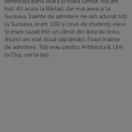
dimineață până seara și toată lumea. Noi am
fost 40 acolo la Bârlad, dar mai avea și la
Suceava. Înainte de admitere ne-am adunat toți
la Suceava, eram 100 și ceva de studenți, elevi.
Și eram cazați într-un cămin din ăsta de liceu.
Atunci am stat două săptămâni. Exact înainte
de admitere. Toți erau pentru Arhitectură. Unii
la Cluj, unii la Iași.